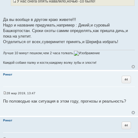
У нас снега опять навалило,ночью -10 было!
щ
И
е
н
с
и
т
е
Да вы вообще в другом краю живете!!!
о
Надо и название придумать,например : Дикий,и суровый
ч
Башкортостан. Сроки охоты самим определять,как пришла дичь,и
н
пока на улетит.
и
Отделиться от всех,суверинитет принять,и Шерифа избрать!
к
ц
Лучше 10 минут пешком,чем 2 часа толкать.
и
т
Каждой собаке палку и кости,каждому волку зубы и злости!
а
т
Ринат
ы
Цитата
28 мар 2019, 13:47
С
о
По половодью как ситуация в этом году, прогнозы и реальность?
о
б
щ
е
н
Ринат
и
Цитата
е