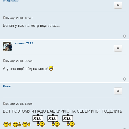
владислав
ц
Цитата
и
т
а
07 апр 2018, 18:48
С
т
о
Белая у нас на метр поднялась.
ы
о
б
щ
е
н
shaman7222
и
Цитата
е
07 апр 2018, 20:46
С
о
А у нас ещё лёд на метр!
о
б
щ
е
н
Ринат
и
Цитата
е
08 апр 2018, 13:05
С
о
ВОТ ПОЭТОМУ И НАДО БАШКИРИЮ НА СЕВЕР И ЮГ ПОДЕЛИТЬ
о
б
щ
е
н