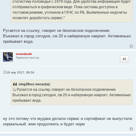
о
статистику половодья с 1979 года. Для удобства информация будет
ч
отображаться в графическом виде. Пока система доступна в
н
тестовом режиме, уточнили в ГКЧС по РБ. Выявленные недочеты
и
позволят доработать сервис."
к
ц
Ругается на ссылку, говорит не безопасное подключение.
и
Въезжал в город сегодня, см 20 и набережную накроет. Активненько
т
прибывает вода.
а
т
snowdeath
ы
Цитата
Администратор
18 апр 2017, 08:34
С
о
о
oleg28rus писал(а):
б
Ругается на ссылку, говорит не безопасное подключение.
щ
И
е
Въезжал в город сегодня, см 20 и набережную накроет. Активненько
н
с
прибывает вода.
и
т
е
о
ч
ну это потому что мудаки делали сервис и сертификат не выпустили
н
нормальный. жми продолжить и будет норм
и
к