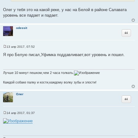
т
е
о
Олег у тебя это на какой реке, у нас на Белой в районе Салавата
ч
уровень все падает и падает.
н
и
odessit
к
Цитата
ц
и
т
13 апр 2017, 07:52
С
а
о
Я про Белую писал,Уфимка поддавливает,вот уровень и пошел.
т
о
б
ы
щ
е
н
Лучше 10 минут пешком,чем 2 часа толкать.
и
е
Каждой собаке палку и кости,каждому волку зубы и злости!
Олег
Цитата
14 апр 2017, 01:37
С
о
о
б
щ
е
н