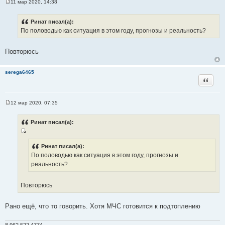
11 мар 2020, 14:38
С
о
о
Ринат писал(а):
б
По половодью как ситуация в этом году, прогнозы и реальность?
щ
е
н
и
Повторюсь
е
serega6465
Цитата
12 мар 2020, 07:35
С
о
о
Ринат писал(а):
б
щ
И
е
н
с
Ринат писал(а):
и
По половодью как ситуация в этом году, прогнозы и
т
е
реальность?
о
ч
н
Повторюсь
и
к
Рано ещё, что то говорить. Хотя МЧС готовится к подтоплению
ц
и
8 962 522 4774