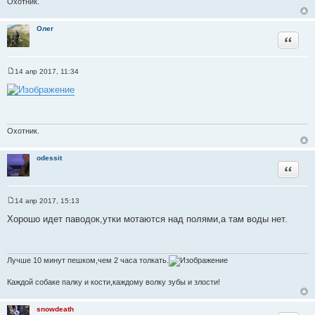
Охотник.
и
е
Олег
Цитата
14 апр 2017, 11:34
С
о
о
б
щ
е
н
Охотник.
и
е
odessit
Цитата
14 апр 2017, 15:13
С
о
Хорошо идет паводок,утки мотаются над полями,а там воды нет.
о
б
щ
е
н
Лучше 10 минут пешком,чем 2 часа толкать.
и
е
Каждой собаке палку и кости,каждому волку зубы и злости!
snowdeath