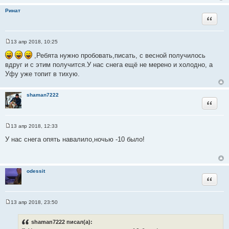
Ринат
Цитата
13 апр 2018, 10:25
С
о
,Ребята нужно пробовать,писать, с весной получилось
о
вдруг и с этим получится.У нас снега ещё не мерено и холодно, а
б
щ
Уфу уже топит в тихую.
е
н
и
shaman7222
е
Цитата
13 апр 2018, 12:33
С
о
У нас снега опять навалило,ночью -10 было!
о
б
щ
е
н
odessit
и
Цитата
е
13 апр 2018, 23:50
С
о
о
shaman7222 писал(а):
б