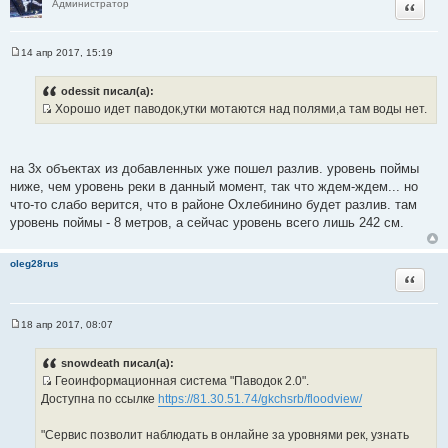
Цитата
Администратор
14 апр 2017, 15:19
С
о
о
odessit писал(а):
б
Хорошо идет паводок,утки мотаются над полями,а там воды нет.
щ
И
е
н
с
и
т
е
на 3х объектах из добавленных уже пошел разлив. уровень поймы
о
ниже, чем уровень реки в данный момент, так что ждем-ждем... но
ч
что-то слабо верится, что в районе Охлебинино будет разлив. там
н
уровень поймы - 8 метров, а сейчас уровень всего лишь 242 см.
и
к
oleg28rus
ц
Цитата
и
т
а
18 апр 2017, 08:07
С
т
о
ы
о
snowdeath писал(а):
б
Геоинформационная система "Паводок 2.0".
щ
И
е
Доступна по ссылке
https://81.30.51.74/gkchsrb/floodview/
н
с
и
т
е
"Сервис позволит наблюдать в онлайне за уровнями рек, узнать