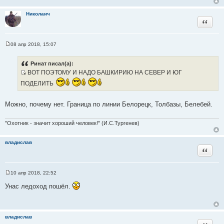
и
е
Николаич
Цитата
08 апр 2018, 15:07
С
о
о
Ринат писал(а):
б
ВОТ ПОЭТОМУ И НАДО БАШКИРИЮ НА СЕВЕР И ЮГ
щ
И
е
ПОДЕЛИТЬ
н
с
и
т
е
Можно, почему нет. Граница по линии Белорецк, Толбазы, Белебей.
о
ч
"Охотник - значит хороший человек!" (И.С.Тургенев)
н
и
к
владислав
Цитата
ц
и
т
10 апр 2018, 22:52
С
а
о
Унас ледоход пошёл.
т
о
б
ы
щ
е
н
владислав
и
Цитата