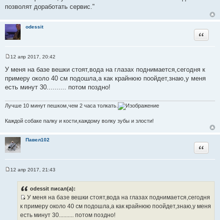
позволят доработать сервис."
odessit
Цитата
12 апр 2017, 20:42
С
о
У меня на базе вешки стоят,вода на глазах поднимается,сегодня к
о
примеру около 40 см подошла,а как крайнюю поойдет,знаю,у меня
б
щ
есть минут 30.......... потом поздно!
е
н
и
Лучше 10 минут пешком,чем 2 часа толкать.
е
Каждой собаке палку и кости,каждому волку зубы и злости!
Павел102
Цитата
12 апр 2017, 21:43
С
о
о
odessit писал(а):
б
У меня на базе вешки стоят,вода на глазах поднимается,сегодня
щ
И
е
к примеру около 40 см подошла,а как крайнюю поойдет,знаю,у меня
н
с
есть минут 30.......... потом поздно!
и