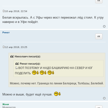
е
10 апр 2018, 22:54
С
о
Белая вскрылась. А с Уфы через мост переезжал лёд стоял. К утру
о
наверно и в Уфе пойдёт.
б
щ
е
н
Ринат
и
Цитата
е
12 апр 2018, 23:25
С
о
о
Николаич писал(а):
б
щ
Ринат писал(а):
е
н
ВОТ ПОЭТОМУ И НАДО БАШКИРИЮ НА СЕВЕР И ЮГ
и
И
е
ПОДЕЛИТЬ
с
т
Можно, почему нет. Граница по линии Белорецк, Толбазы, Белебей.
о
ч
н
Можно и выше, будет ещё лучше.
и
к
Женя
ц
Цитата
Модератор