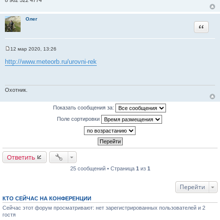
т
а
Олег
т
Цитата
ы
12 мар 2020, 13:26
С
о
http://www.meteorb.ru/urovni-rek
о
б
щ
е
н
Охотник.
и
е
Показать сообщения за:
Поле сортировки
Ответить
25 сообщений • Страница
1
из
1
Перейти
КТО СЕЙЧАС НА КОНФЕРЕНЦИИ
Сейчас этот форум просматривают: нет зарегистрированных пользователей и 2
гостя