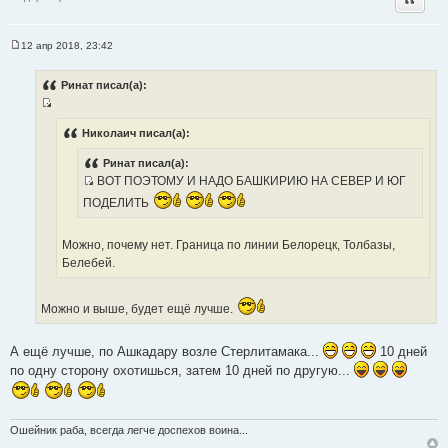
и
т
а
12 апр 2018, 23:42
С
т
о
о
ы
Ринат писал(а):
б
щ
И
е
н
с
Николаич писал(а):
и
т
е
Ринат писал(а):
о
ВОТ ПОЭТОМУ И НАДО БАШКИРИЮ НА СЕВЕР И ЮГ
ч
И
ПОДЕЛИТЬ
н
с
и
т
к
Можно, почему нет. Граница по линии Белорецк, Толбазы,
о
ц
Белебей.
ч
и
н
т
и
Можно и выше, будет ещё лучше.
а
к
т
ц
ы
А ещё лучше, по Ашкадару возле Стерлитамака...
10 дней
и
по одну сторону охотишься, затем 10 дней по другую...
т
а
т
ы
Ошейник раба, всегда легче доспехов воина...