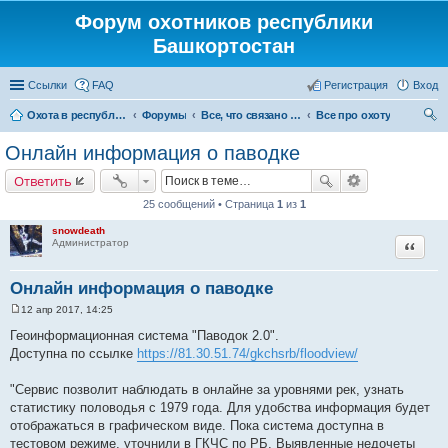
Форум охотников республики
Башкортостан
Ссылки
FAQ
Регистрация
Вход
Охота в республике Башкортостан
Форумы
Все, что связано с охотой
Все про охоту
ои
Онлайн информация о паводке
ск
Ответить
25 сообщений • Страница
1
из
1
snowdeath
Цитата
Администратор
Онлайн информация о паводке
12 апр 2017, 14:25
С
о
Геоинформационная система "Паводок 2.0".
о
Доступна по ссылке
https://81.30.51.74/gkchsrb/floodview/
б
щ
е
"Сервис позволит наблюдать в онлайне за уровнями рек, узнать
н
и
статистику половодья с 1979 года. Для удобства информация будет
е
отображаться в графическом виде. Пока система доступна в
тестовом режиме, уточнили в ГКЧС по РБ. Выявленные недочеты