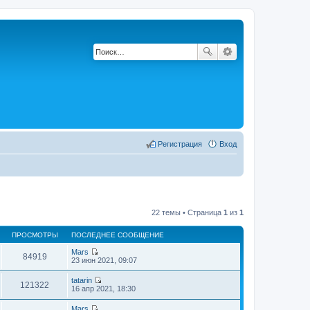
Регистрация
Вход
22 темы • Страница
1
из
1
ПРОСМОТРЫ
ПОСЛЕДНЕЕ СООБЩЕНИЕ
Mars
84919
П
23 июн 2021, 09:07
е
р
tatarin
е
121322
П
16 апр 2021, 18:30
й
е
т
р
Mars
и