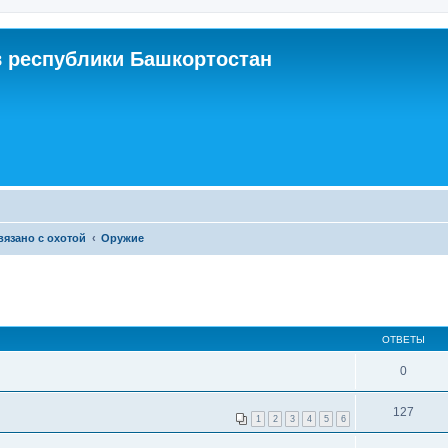
 республики Башкортостан
связано с охотой
Оружие
ОТВЕТЫ
0
127
1
2
3
4
5
6