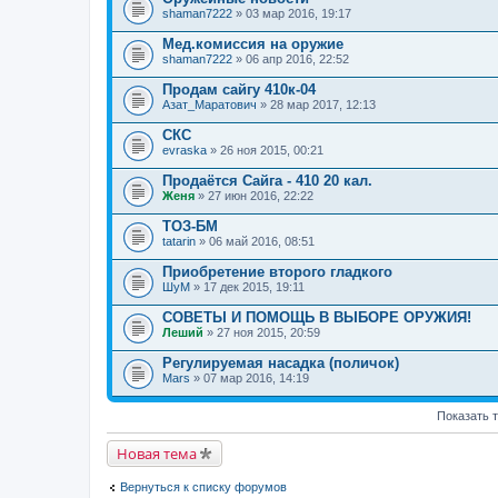
shaman7222
» 03 мар 2016, 19:17
Мед.комиссия на оружие
shaman7222
» 06 апр 2016, 22:52
Продам сайгу 410к-04
Азат_Маратович
» 28 мар 2017, 12:13
СКС
evraska
» 26 ноя 2015, 00:21
Продаётся Сайга - 410 20 кал.
Женя
» 27 июн 2016, 22:22
ТОЗ-БМ
tatarin
» 06 май 2016, 08:51
Приобретение второго гладкого
ШуМ
» 17 дек 2015, 19:11
СОВЕТЫ И ПОМОЩЬ В ВЫБОРЕ ОРУЖИЯ!
Леший
» 27 ноя 2015, 20:59
Регулируемая насадка (поличок)
Mars
» 07 мар 2016, 14:19
Показать 
Новая тема
Вернуться к списку форумов