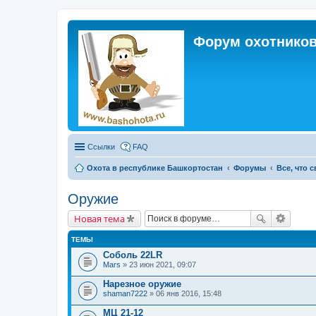
Форум охотников
Ссылки
FAQ
Охота в республике Башкортостан
Форумы
Все, что 
Оружие
Новая тема
ТЕМЫ
Соболь 22LR
Mars
» 23 июн 2021, 09:07
Нарезное оружие
shaman7222
» 06 янв 2016, 15:48
МЦ 21-12