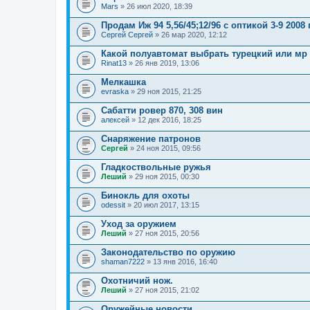
Mars
» 26 июл 2020, 18:39
Продам Иж 94 5,56/45;12/96 с оптикой 3-9 200
Сергей Сергей
» 26 мар 2020, 12:12
Какой полуавтомат выбрать турецкий или мр 
Rinat13
» 26 янв 2019, 13:06
Мелкашка
evraska
» 29 ноя 2015, 21:25
Сабатти ровер 870, 308 вин
алексей
» 12 дек 2016, 18:25
Снаряжение патронов
Сергей
» 24 ноя 2015, 09:56
Гладкоствольные ружья
Леший
» 29 ноя 2015, 00:30
Бинокль для охоты
odessit
» 20 июл 2017, 13:15
Уход за оружием
Леший
» 27 ноя 2015, 20:56
Законодательство по оружию
shaman7222
» 13 янв 2016, 16:40
Охотничий нож.
Леший
» 27 ноя 2015, 21:02
Оружейные новости