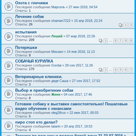
Охота с гончими
Последнее сообщение
Марсель
«
27 июн 2018, 04:54
Ответы:
1
Лечение собак
Последнее сообщение
shaman7222
«
15 апр 2018, 22:24
Ответы:
26
1
2
испытания
Последнее сообщение
Леший
«
07 мар 2018, 22:26
Ответы:
209
1
…
6
7
8
9
Потеряшки
Последнее сообщение
Михаил
«
14 янв 2018, 11:13
Ответы:
8
СОБАЧЬЯ КУРИЛКА
Последнее сообщение
Gordai
«
29 сен 2017, 11:26
Ответы:
170
1
…
4
5
6
7
Ветеринарные клиники.
Последнее сообщение
дядя Саша
«
27 сен 2017, 17:52
Ответы:
3
Выбор и приобретение собак
Последнее сообщение
Женя
«
04 сен 2017, 17:46
Ответы:
8
Готовим собаку к выставке самостоятельно! Пошаговые
видео обучение с нюансами
Последнее сообщение
oleg28rus
«
22 июн 2017, 00:03
Ответы:
5
пиро стоп кто делал?
Последнее сообщение
tatarin
«
20 апр 2017, 19:53
Ответы:
4
Тренинг по розыску и подаче битой дичи 21-23.07.2016 г.