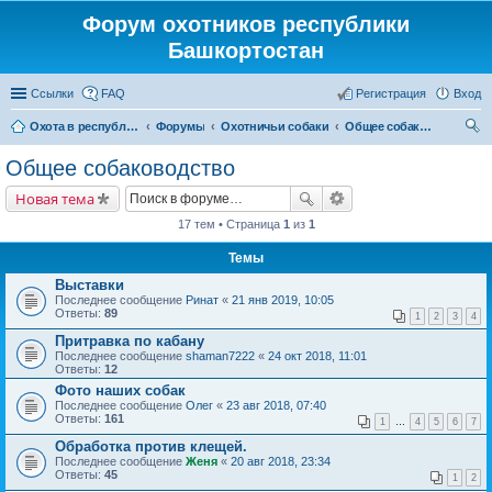
Форум охотников республики
Башкортостан
Ссылки
FAQ
Регистрация
Вход
Охота в республике Башкортостан
Форумы
Охотничьи собаки
Общее собаководство
ои
Общее собаководство
ск
Новая тема
17 тем • Страница
1
из
1
Темы
Выставки
Последнее сообщение
Ринат
«
21 янв 2019, 10:05
Ответы:
89
1
2
3
4
Притравка по кабану
Последнее сообщение
shaman7222
«
24 окт 2018, 11:01
Ответы:
12
Фото наших собак
Последнее сообщение
Олег
«
23 авг 2018, 07:40
Ответы:
161
1
…
4
5
6
7
Обработка против клещей.
Последнее сообщение
Женя
«
20 авг 2018, 23:34
Ответы:
45
1
2