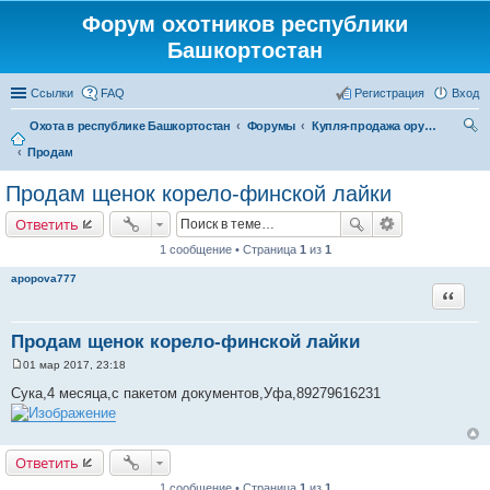
Форум охотников республики
Башкортостан
Ссылки
FAQ
Регистрация
Вход
Охота в республике Башкортостан
Форумы
Купля-продажа оружия, товаров для снаряжение патронов, охотничьих собак
Продам
ои
ск
Продам щенок корело-финской лайки
Ответить
1 сообщение • Страница
1
из
1
apopova777
Цитата
Продам щенок корело-финской лайки
01 мар 2017, 23:18
С
о
Сука,4 месяца,с пакетом документов,Уфа,89279616231
о
б
щ
е
н
Ответить
и
е
1 сообщение • Страница
1
из
1