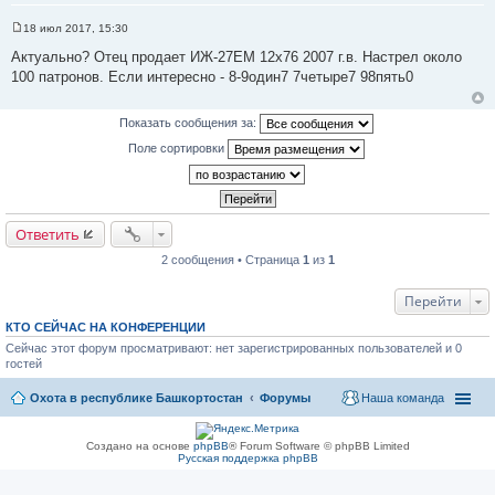
18 июл 2017, 15:30
С
о
Актуально? Отец продает ИЖ-27ЕМ 12х76 2007 г.в. Настрел около
о
100 патронов. Если интересно - 8-9один7 7четыре7 98пять0
б
щ
е
н
Показать сообщения за:
и
е
Поле сортировки
Ответить
2 сообщения • Страница
1
из
1
Перейти
КТО СЕЙЧАС НА КОНФЕРЕНЦИИ
Сейчас этот форум просматривают: нет зарегистрированных пользователей и 0
гостей
Охота в республике Башкортостан
Форумы
Наша команда
Создано на основе
phpBB
® Forum Software © phpBB Limited
Русская поддержка phpBB