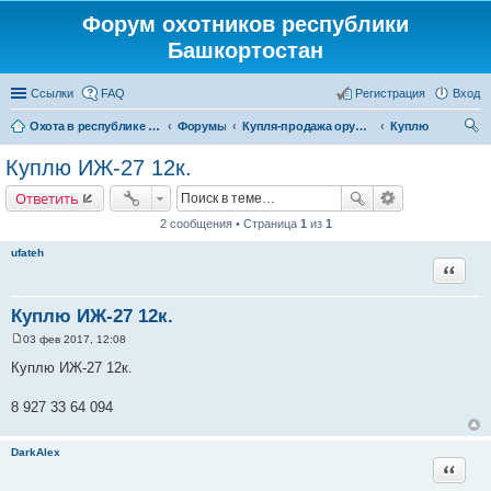
Форум охотников республики
Башкортостан
Ссылки
FAQ
Регистрация
Вход
Охота в республике Башкортостан
Форумы
Купля-продажа оружия, товаров для снаряжение патронов, охотничьих собак
Куплю
ои
Куплю ИЖ-27 12к.
ск
Ответить
2 сообщения • Страница
1
из
1
ufatеh
Цитата
Куплю ИЖ-27 12к.
03 фев 2017, 12:08
С
о
Куплю ИЖ-27 12к.
о
б
щ
8 927 33 64 094
е
н
и
DarkAlex
е
Цитата