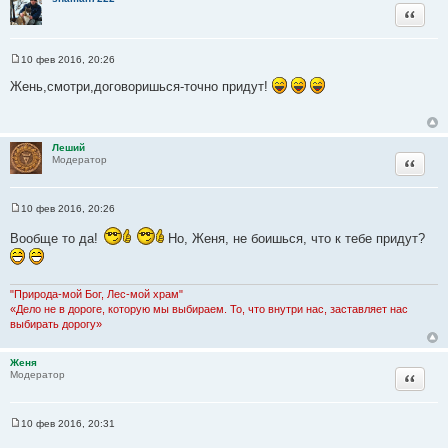
Цитата
10 фев 2016, 20:26
С
о
Жень,смотри,договоришься-точно придут!
о
б
щ
е
н
Леший
и
Цитата
Модератор
е
10 фев 2016, 20:26
С
о
Вообще то да!
Но, Женя, не боишься, что к тебе придут?
о
б
щ
е
н
"Природа-мой Бог, Лес-мой храм"
и
«Дело не в дороге, которую мы выбираем. То, что внутри нас, заставляет нас
е
выбирать дорогу»
Женя
Цитата
Модератор
10 фев 2016, 20:31
С
о