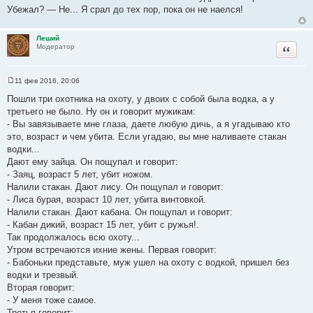
е
Убежал? — Не... Я срал до тех пор, пока он не наелся!
н
и
е
Леший
Цитата
Модератор
11 фев 2016, 20:06
С
о
Пошли три охотника на охоту, у двоих с собой была водка, а у
о
третьего не было. Ну он и говорит мужикам:
б
щ
- Вы завязываете мне глаза, даете любую дичь, а я угадываю кто
е
это, возраст и чем убита. Если угадаю, вы мне наливаете стакан
н
и
водки...
е
Дают ему зайца. Он пощупал и говорит:
- Заяц, возраст 5 лет, убит ножом.
Налили стакан. Дают лису. Он пощупал и говорит:
- Лиса бурая, возраст 10 лет, убита винтовкой.
Налили стакан. Дают кабана. Он пощупал и говорит:
- Кабан дикий, возраст 15 лет, убит с ружья!.
Так продолжалось всю охоту...
Утром встречаются ихние жены. Первая говорит:
- Бабоньки представьте, муж ушел на охоту с водкой, пришел без
водки и трезвый.
Вторая говорит:
- У меня тоже самое.
Третья говорит: