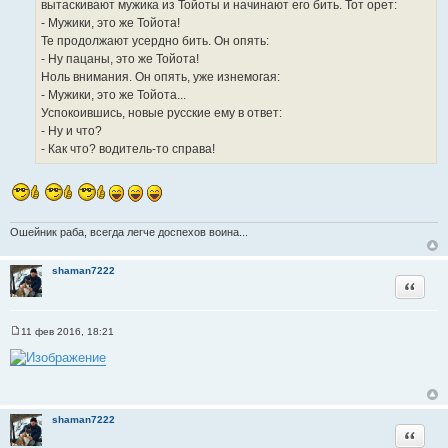
с
вытаскивают мужика из Тойоты и начинают его бить. Тот орет:
и
т
е
- Мужики, это же Тойота!
о
Те продолжают усердно бить. Он опять:
ч
- Ну пацаны, это же Тойота!
н
Ноль внимания. Он опять, уже изнемогая:
и
- Мужики, это же Тойота...
к
Успокоившись, новые русские ему в ответ:
ц
- Ну и что?
и
- Как что? водитель-то справа!
т
а
т
ы
Ошейник раба, всегда легче доспехов воина...
shaman7222
Цитата
11 фев 2016, 18:21
С
о
о
б
щ
е
н
shaman7222
и
Цитата
е