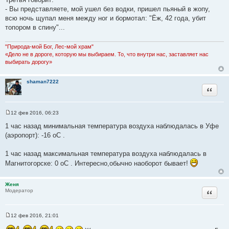
- Вы представляете, мой ушел без водки, пришел пьяный в жопу,
всю ночь щупал меня между ног и бормотал: "Ёж, 42 года, убит
топором в спину"...
"Природа-мой Бог, Лес-мой храм"
«Дело не в дороге, которую мы выбираем. То, что внутри нас, заставляет нас
выбирать дорогу»
shaman7222
Цитата
12 фев 2016, 06:23
С
о
1 час назад минимальная температура воздуха наблюдалась в Уфе
о
(аэропорт): -16 oC .
б
щ
е
1 час назад максимальная температура воздуха наблюдалась в
н
и
Магнитогорске: 0 oC . Интересно,обычно наоборот бывает!
е
Женя
Цитата
Модератор
12 фев 2016, 21:01
С
о