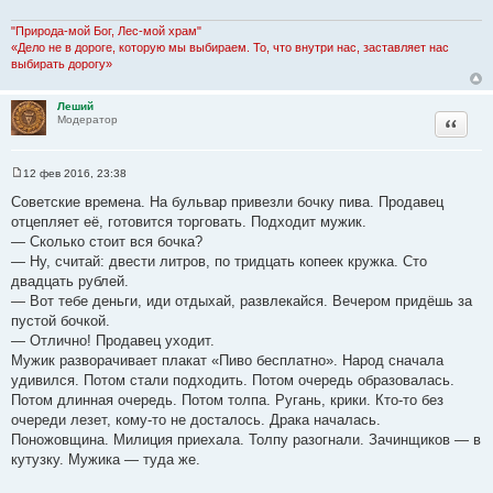
щ
е
н
"Природа-мой Бог, Лес-мой храм"
и
«Дело не в дороге, которую мы выбираем. То, что внутри нас, заставляет нас
е
выбирать дорогу»
Леший
Цитата
Модератор
12 фев 2016, 23:38
С
о
Советские времена. На бульвар привезли бочку пива. Продавец
о
отцепляет её, готовится торговать. Подходит мужик.
б
щ
— Сколько стоит вся бочка?
е
— Ну, считай: двести литров, по тридцать копеек кружка. Сто
н
и
двадцать рублей.
е
— Вот тебе деньги, иди отдыхай, развлекайся. Вечером придёшь за
пустой бочкой.
— Отлично! Продавец уходит.
Мужик разворачивает плакат «Пиво бесплатно». Народ сначала
удивился. Потом стали подходить. Потом очередь образовалась.
Потом длинная очередь. Потом толпа. Ругань, крики. Кто-то без
очереди лезет, кому-то не досталось. Драка началась.
Поножовщина. Милиция приехала. Толпу разогнали. Зачинщиков — в
кутузку. Мужика — туда же.