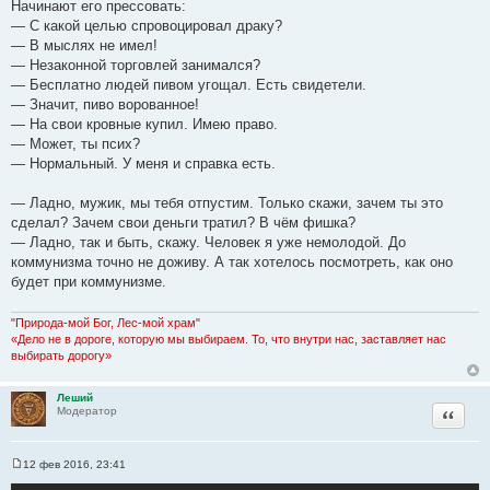
Начинают его прессовать:
— С какой целью спровоцировал драку?
— В мыслях не имел!
— Незаконной торговлей занимался?
— Бесплатно людей пивом угощал. Есть свидетели.
— Значит, пиво ворованное!
— На свои кровные купил. Имею право.
— Может, ты псих?
— Нормальный. У меня и справка есть.
— Ладно, мужик, мы тебя отпустим. Только скажи, зачем ты это
сделал? Зачем свои деньги тратил? В чём фишка?
— Ладно, так и быть, скажу. Человек я уже немолодой. До
коммунизма точно не доживу. А так хотелось посмотреть, как оно
будет при коммунизме.
"Природа-мой Бог, Лес-мой храм"
«Дело не в дороге, которую мы выбираем. То, что внутри нас, заставляет нас
выбирать дорогу»
Леший
Цитата
Модератор
12 фев 2016, 23:41
С
о