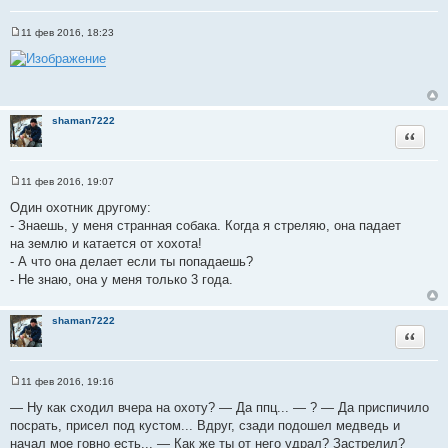
11 фев 2016, 18:23
С
о
о
б
щ
е
н
shaman7222
и
Цитата
е
11 фев 2016, 19:07
С
о
Один охотник другому:
о
- Знаешь, у меня странная собака. Когда я стреляю, она падает
б
щ
на землю и катается от хохота!
е
- А что она делает если ты попадаешь?
н
и
- Не знаю, она у меня только 3 года.
е
shaman7222
Цитата
11 фев 2016, 19:16
С
о
— Ну как сходил вчера на охоту? — Да ппц... — ? — Да приспичило
о
посрать, присел под кустом... Вдруг, сзади подошел медведь и
б
щ
начал мое говно есть... — Как же ты от него удрал? Застрелил?