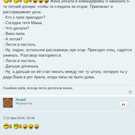
Жена уехала в командировку и наказала 5-
о
б
ти летней дочери, чтобы та следила за отцом. Приезжает и
щ
расспрашивает дочь:
е
н
- Кто к папе приходил?
и
- Соседка тетя Маша.
е
- Что делали?
- Вино пили.
- А потом?
- Легли в постель.
- Hу, ладно, остальное расскажешь при отце. Приходит отец, садятся
ужинать. Разговор повторяется.
- Легли в постель.
- Дальше доченька.
- Hу, а дальше он ей стал пихать между ног ту штуку, которую ты у
дяди Вани в рот брала, когда папы не было дома.
Ошейник раба, всегда легче доспехов воина...
Леший
Цитата
Модератор
12 фев 2016, 23:38
С
о
о
б