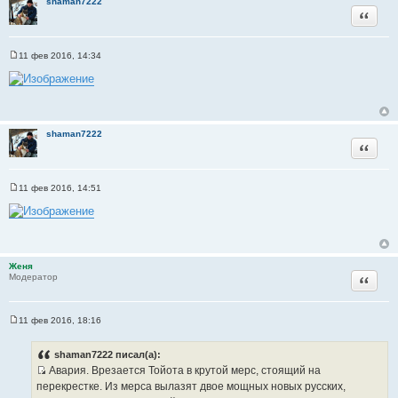
shaman7222
Цитата
11 фев 2016, 14:34
С
о
о
б
щ
е
н
shaman7222
и
Цитата
е
11 фев 2016, 14:51
С
о
о
б
щ
е
н
Женя
и
Цитата
Модератор
е
11 фев 2016, 18:16
С
о
о
shaman7222 писал(а):
б
Авария. Врезается Тойота в крутой мерс, стоящий на
щ
И
е
перекрестке. Из мерса вылазят двое мощных новых русских,
н