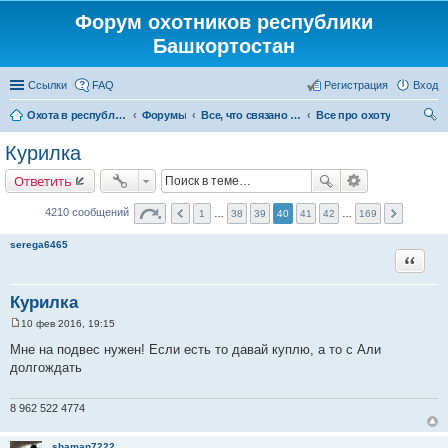
Форум охотников республики
Башкортостан
Ссылки
FAQ
Регистрация
Вход
Охота в республике Башкортостан
Форумы
Все, что связано с охотой
Все про охоту
ои
Курилка
ск
Ответить
4210 сообщений
1
…
38
39
40
41
42
…
169
serega6465
Цитата
Курилка
10 фев 2016, 19:15
С
о
Мне на подвес нужен! Если есть то давай куплю, а то с Али
о
долгождать
б
щ
е
н
8 962 522 4774
и
е
shaman7222