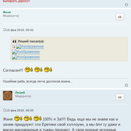
выбирать дорогу»
Женя
Цитата
Модератор
13 фев 2016, 00:02
С
о
о
Леший писал(а):
б
щ
И
е
н
с
и
т
е
о
Согласен!!!
ч
н
Ошейник раба, всегда легче доспехов воина...
и
к
ц
Леший
Цитата
Модератор
и
т
а
13 фев 2016, 00:05
С
т
о
ы
Женя
100% я За!!!! Ведь еще мы не знаем как и
о
б
зачем празднуют эти Еретики свой хэллоуин, а мы бля ту даже и
щ
маски маскарадные и тыквы продают. А свои родные исконные
е