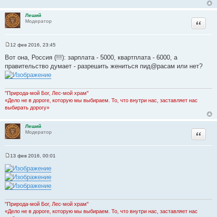
Леший
Цитата
Модератор
12 фев 2016, 23:45
С
о
Вот она, Россия (!!!): зарплата - 5000, квартплата - 6000, а
о
правительство думает - разрешить жениться пид@расам или нет?
б
щ
е
н
и
"Природа-мой Бог, Лес-мой храм"
е
«Дело не в дороге, которую мы выбираем. То, что внутри нас, заставляет нас
выбирать дорогу»
Леший
Цитата
Модератор
13 фев 2016, 00:01
С
о
о
б
щ
е
н
и
"Природа-мой Бог, Лес-мой храм"
е
«Дело не в дороге, которую мы выбираем. То, что внутри нас, заставляет нас