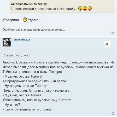
о
shaman7222 писал(а):
б
Жень,смотри,договоришься-точно придут!
щ
е
И
н
с
и
Уговорили...
Удалю...
е
т
о
Ошейник раба, всегда легче доспехов воина...
ч
н
shaman7222
и
Цитата
к
ц
и
11 фев 2016, 00:13
С
т
о
Авария. Врезается Тойота в крутой мерс, стоящий на перекрестке. Из
а
о
мерса вылазят двое мощных новых русских, вытаскивают мужика из
б
т
щ
Тойоты и начинают его бить. Тот орет:
ы
е
- Мужики, это же Тойота!
н
и
Те продолжают усердно бить. Он опять:
е
- Ну пацаны, это же Тойота!
Ноль внимания. Он опять, уже изнемогая:
- Мужики, это же Тойота...
Успокоившись, новые русские ему в ответ:
- Ну и что?
- Как что? водитель-то справа!