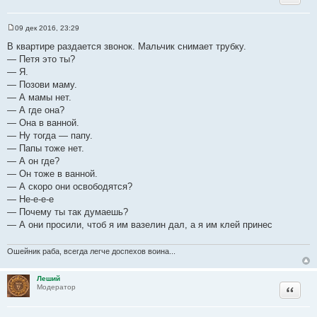
и
т
а
09 дек 2016, 23:29
С
т
о
В квартире раздается звонок. Мальчик снимает трубку.
ы
о
— Петя это ты?
б
щ
— Я.
е
— Позови маму.
н
и
— А мамы нет.
е
— А где она?
— Она в ванной.
— Hу тогда — папу.
— Папы тоже нет.
— А он где?
— Он тоже в ванной.
— А скоро они освободятся?
— Hе-е-е-е
— Почему ты так думаешь?
— А они просили, чтоб я им вазелин дал, а я им клей принес
Ошейник раба, всегда легче доспехов воина...
Леший
Цитата
Модератор