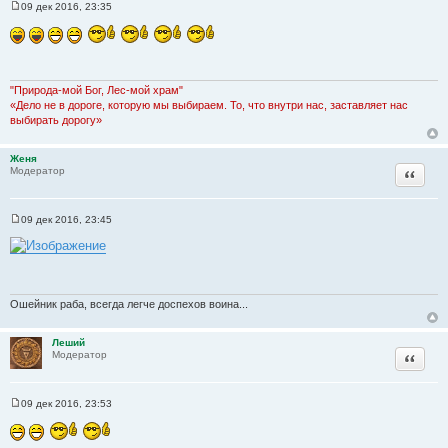
09 дек 2016, 23:35
С
о
о
б
щ
е
н
"Природа-мой Бог, Лес-мой храм"
и
«Дело не в дороге, которую мы выбираем. То, что внутри нас, заставляет нас
е
выбирать дорогу»
Женя
Цитата
Модератор
09 дек 2016, 23:45
С
о
о
б
щ
е
н
Ошейник раба, всегда легче доспехов воина...
и
е
Леший
Цитата
Модератор
09 дек 2016, 23:53
С
о
о