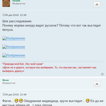
Леший
Цитата
Модератор
09 дек 2016, 22:46
С
о
Шок расследование:
о
Почему моряки иногда видят русалок? Потому что вот так выглядит
б
щ
белуха.
е
н
и
е
"Природа-мой Бог, Лес-мой храм"
«Дело не в дороге, которую мы выбираем. То, что внутри нас, заставляет нас
выбирать дорогу»
Женя
Цитата
Модератор
09 дек 2016, 22:48
С
о
Фигня...
Ободранная медведица, круче выглядит...
Её да же
о
местные абреки еб...т пока тёплая...
б