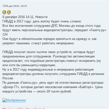
09 дек 2016, 18:47
С
о
о
9 декабря 2016 14:11, Новости
б
щ
ГИБДД в 2017 году: дать взятку будет очень сложно
е
Все без исключения сотрудники ДПС Москвы до конца этого года
н
и
будут иметь персональные видеорегистраторы, передает «Газета.ру»
е
124
Они будут в обязательном порядке крепиться на одежду и, как
уверяют гаишники, станут работать непрерывно.
ГИБДД получит около тысячи таких устройств, которые будут
предназначены для сотрудников. Руководство автоинспекции
предполагает, что подобные регистраторы помогут искоренить (ну
или хотя бы уменьшить) коррупцию.
Ну а в 2017 году индивидуальные и непрерывно работающие
видеорегистраторы должны получить сотрудники ГИБДД в регионах
России.
По данным «Газеты.ру», речь идет об отечественных регистраторах
«Дозор-77», которые делает московская компания «Байтэрг». Цена
каждого устройства — около 18 тысяч рублей.