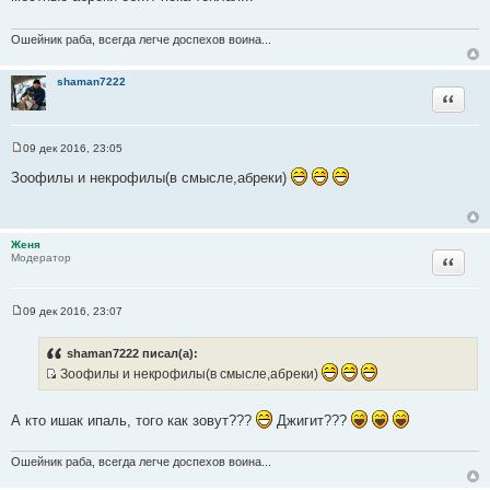
щ
е
н
Ошейник раба, всегда легче доспехов воина...
и
е
shaman7222
Цитата
09 дек 2016, 23:05
С
о
Зоофилы и некрофилы(в смысле,абреки)
о
б
щ
е
н
Женя
и
Цитата
Модератор
е
09 дек 2016, 23:07
С
о
о
shaman7222 писал(а):
б
Зоофилы и некрофилы(в смысле,абреки)
щ
е
И
н
с
и
А кто ишак ипаль, того как зовут???
Джигит???
е
т
о
Ошейник раба, всегда легче доспехов воина...
ч
н