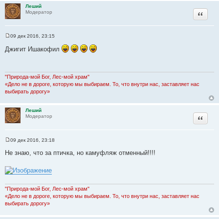
Леший
и
Цитата
Модератор
к
ц
и
09 дек 2016, 23:15
С
т
о
Джигит Ишакофил
а
о
б
т
щ
ы
е
н
"Природа-мой Бог, Лес-мой храм"
и
«Дело не в дороге, которую мы выбираем. То, что внутри нас, заставляет нас
е
выбирать дорогу»
Леший
Цитата
Модератор
09 дек 2016, 23:18
С
о
Не знаю, что за птичка, но камуфляж отменный!!!!
о
б
щ
е
н
и
"Природа-мой Бог, Лес-мой храм"
е
«Дело не в дороге, которую мы выбираем. То, что внутри нас, заставляет нас
выбирать дорогу»