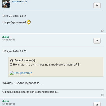
shaman7222
Цитата
09 дек 2016, 23:21
С
о
На рябца похож!
о
б
щ
е
н
Женя
и
Цитата
Модератор
е
09 дек 2016, 23:23
С
о
о
Леший писал(а):
б
Не знаю, что за птичка, но камуфляж отменный!!!!
щ
И
е
н
с
и
т
е
о
Кажись - белая куропатка...
ч
н
Ошейник раба, всегда легче доспехов воина...
и
к
Женя
ц
Цитата
Модератор