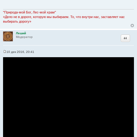
б
щ
е
н
"Природа-мой Бог, Лес-мой храм"
и
«Дело не в дороге, которую мы выбираем. То, что внутри нас, заставляет нас
е
выбирать дорогу»
Леший
Цитата
Модератор
10 дек 2016, 20:41
С
о
о
б
щ
е
н
и
е