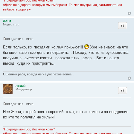
"Природа-мой Бог, Лес-мой храм"
«Дело не в дороге, которую мы выбираем. То, что внутри нас, заставляет нас
выбирать дорогу»
Женя
Цитата
Модератор
09 дек 2016, 19:05
С
о
Если только, их гвоздями ко лбу прибьют!!!
Уже не знают, на что
о
бы ещё, казенные деньги потратить... Походу, кто то из руководства,
б
щ
получил в качестве взятки - пароход этих камер... Вот и нашел
е
выход, куда их пристроить...
н
и
е
Ошейник раба, всегда легче доспехов воина...
Леший
Цитата
Модератор
09 дек 2016, 19:06
С
о
Нее Женя, скорей всего хороший откат, с этих камер и за внедрение
о
их кто то получил не хилый!
б
щ
е
н
"Природа-мой Бог, Лес-мой храм"
и
«Дело не в дороге, которую мы выбираем. То, что внутри нас, заставляет нас