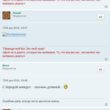
е
выбирать дорогу»
Леший
Цитата
Модератор
09 дек 2016, 19:07
С
о
о
б
щ
е
н
"Природа-мой Бог, Лес-мой храм"
и
«Дело не в дороге, которую мы выбираем. То, что внутри нас, заставляет нас
е
выбирать дорогу»
Женя
Цитата
Модератор
09 дек 2016, 19:09
С
о
С бородой анекдот... ооочень длинной...
о
б
щ
е
н
Ошейник раба, всегда легче доспехов воина...
и
е