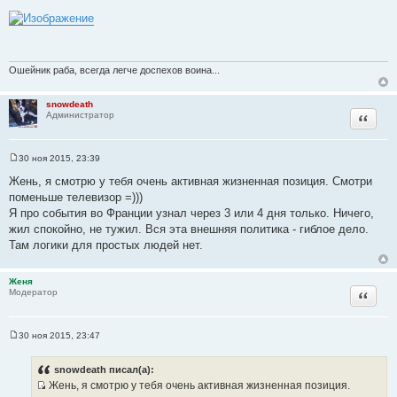
С
о
о
б
щ
е
н
Ошейник раба, всегда легче доспехов воина...
и
е
snowdeath
Цитата
Администратор
30 ноя 2015, 23:39
С
о
Жень, я смотрю у тебя очень активная жизненная позиция. Смотри
о
поменьше телевизор =)))
б
щ
Я про события во Франции узнал через 3 или 4 дня только. Ничего,
е
жил спокойно, не тужил. Вся эта внешняя политика - гиблое дело.
н
и
Там логики для простых людей нет.
е
Женя
Цитата
Модератор
30 ноя 2015, 23:47
С
о
о
snowdeath писал(а):
б
Жень, я смотрю у тебя очень активная жизненная позиция.
щ
е