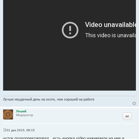
Лучше неудачный день на охоте, чем хороший на работе
Леший
Цитата
Модератор
01 дек 2015, 08:15
С
о
чуток подкорректировал , есть кнопка video нажимаете на нее и