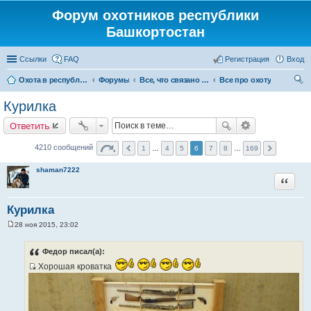
Форум охотников республики
Башкортостан
Ссылки
FAQ
Регистрация
Вход
Охота в республике Башкортостан
Форумы
Все, что связано с охотой
Все про охоту
ои
Курилка
ск
Ответить
4210 сообщений
1
…
4
5
6
7
8
…
169
shaman7222
Цитата
Курилка
28 ноя 2015, 23:02
С
о
о
Федор писал(а):
б
щ
Хорошая кроватка
е
И
н
с
и
е
т