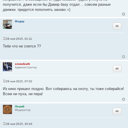
н
получится, даже если бы Дамир базу отдал… совсем разные
и
движки. придется пополнять заново =)
к
ц
Федор
и
Цитата
т
а
т
29 ноя 2015, 01:11
С
ы
о
Тебе что не спится ??
о
б
щ
е
н
snowdeath
и
Цитата
Администратор
е
29 ноя 2015, 07:02
С
о
Из кино пришел поздно. Вот собираюсь на охоту, ты тоже собирайся!
о
Всем ни пуха, ни пера!
б
щ
е
н
Леший
и
Цитата
Модератор
е
29 ноя 2015, 20:43
С