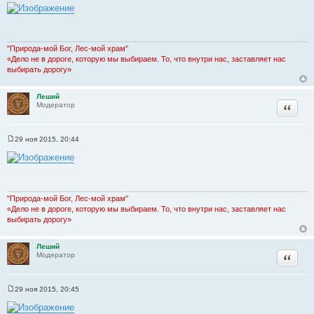
о
о
б
щ
е
н
"Природа-мой Бог, Лес-мой храм"
и
«Дело не в дороге, которую мы выбираем. То, что внутри нас, заставляет нас
е
выбирать дорогу»
Леший
Цитата
Модератор
29 ноя 2015, 20:44
С
о
о
б
щ
е
н
"Природа-мой Бог, Лес-мой храм"
и
«Дело не в дороге, которую мы выбираем. То, что внутри нас, заставляет нас
е
выбирать дорогу»
Леший
Цитата
Модератор
29 ноя 2015, 20:45
С
о
о