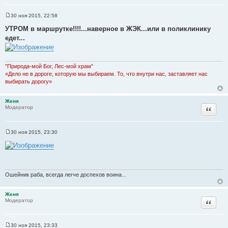
30 ноя 2015, 22:58
С
о
УТРОМ в маршрутке!!!!...наверное в ЖЭК...или в поликлинику
о
едет...
б
щ
е
н
и
"Природа-мой Бог, Лес-мой храм"
е
«Дело не в дороге, которую мы выбираем. То, что внутри нас, заставляет нас
выбирать дорогу»
Женя
Цитата
Модератор
30 ноя 2015, 23:30
С
о
о
б
щ
е
н
Ошейник раба, всегда легче доспехов воина...
и
е
Женя
Цитата
Модератор
30 ноя 2015, 23:33