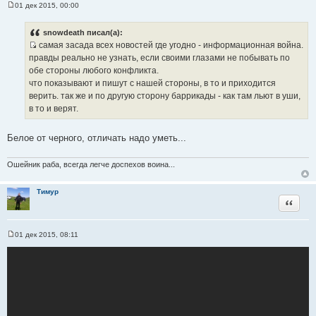
01 дек 2015, 00:00
С
о
о
snowdeath писал(а):
б
самая засада всех новостей где угодно - информационная война.
щ
И
е
правды реально не узнать, если своими глазами не побывать по
н
с
обе стороны любого конфликта.
и
т
е
что показывают и пишут с нашей стороны, в то и приходится
о
верить. так же и по другую сторону баррикады - как там льют в уши,
ч
в то и верят.
н
и
Белое от черного, отличать надо уметь...
к
ц
Ошейник раба, всегда легче доспехов воина...
и
т
Тимур
а
Цитата
т
ы
01 дек 2015, 08:11
С
о
о
б
щ
е
н
и
е