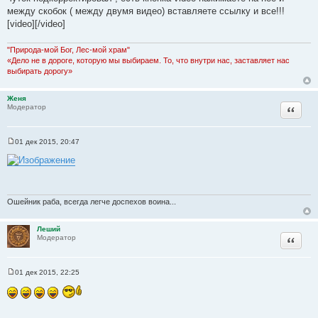
о
между скобок ( между двумя видео) вставляете ссылку и все!!!
б
щ
[video][/video]
е
н
и
"Природа-мой Бог, Лес-мой храм"
е
«Дело не в дороге, которую мы выбираем. То, что внутри нас, заставляет нас
выбирать дорогу»
Женя
Цитата
Модератор
01 дек 2015, 20:47
С
о
о
б
щ
е
н
Ошейник раба, всегда легче доспехов воина...
и
е
Леший
Цитата
Модератор
01 дек 2015, 22:25
С
о
о
б
щ