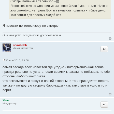
И
Смотри поменьше телевизор =)))
н
с
Я про события во Франции узнал через 3 или 4 дня только. Ничего,
и
т
е
жил спокойно, не тужил. Вся эта внешняя политика - гиблое дело.
о
Там логики для простых людей нет.
ч
н
Я новости по телевизору не смотрю.
и
к
Ошейник раба, всегда легче доспехов воина...
ц
и
snowdeath
т
Цитата
Администратор
а
т
ы
30 ноя 2015, 23:58
С
о
самая засада всех новостей где угодно - информационная война.
о
правды реально не узнать, если своими глазами не побывать по обе
б
щ
стороны любого конфликта.
е
что показывают и пишут с нашей стороны, в то и приходится верить.
н
и
так же и по другую сторону баррикады - как там льют в уши, в то и
е
верят.
Женя
Цитата
Модератор