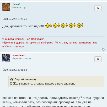
н
Леший
и
Цитата
Модератор
е
28 ноя 2015, 23:41
С
о
Даа, кроватка то, что надо!!!
о
б
щ
е
н
"Природа-мой Бог, Лес-мой храм"
и
«Дело не в дороге, которую мы выбираем. То, что внутри нас, заставляет нас
е
выбирать дорогу»
snowdeath
Цитата
Администратор
29 ноя 2015, 01:03
С
о
о
Сергей писал(а):
б
Жаль конечно, столько трудов в него вложено.
щ
И
е
н
с
и
т
е
все это понятно, но что делать, если админу некогда? а там, судя по
о
всему, ковыряли базу, раз сообщения пропадают. это уже не
ч
исправить… а сообщения оттуда никаким чудом утянуть не