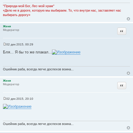
е
н
"Природа-мой Бог, Лес-мой храм"
и
«Дело не в дороге, которую мы выбираем. То, что внутри нас, заставляет нас
е
выбирать дорогу»
Женя
Цитата
Модератор
02 дек 2015, 00:29
С
о
Бля... Я бы то же плакал...
о
б
щ
е
н
Ошейник раба, всегда легче доспехов воина...
и
е
Женя
Цитата
Модератор
02 дек 2015, 20:10
С
о
о
б
щ
е
н
Ошейник раба, всегда легче доспехов воина...
и
е