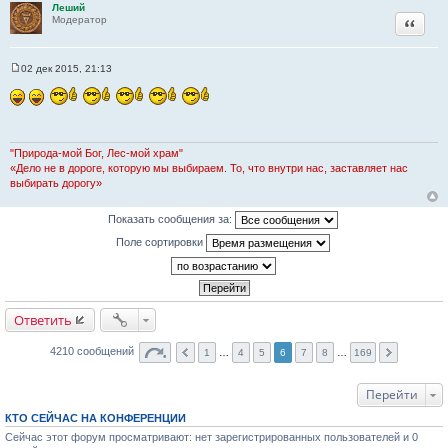
Леший
Цитата
Модератор
02 дек 2015, 21:13
С
о
о
б
щ
е
н
"Природа-мой Бог, Лес-мой храм"
и
«Дело не в дороге, которую мы выбираем. То, что внутри нас, заставляет нас
е
выбирать дорогу»
Показать сообщения за:
Поле сортировки
Ответить
4210 сообщений
1
…
4
5
6
7
8
…
169
Перейти
КТО СЕЙЧАС НА КОНФЕРЕНЦИИ
Сейчас этот форум просматривают: нет зарегистрированных пользователей и 0