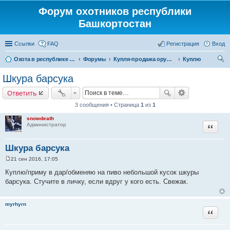
Форум охотников республики
Башкортостан
Ссылки
FAQ
Регистрация
Вход
Охота в республике Башкортостан
Форумы
Купля-продажа оружия, товаров для снаряжение патронов, охотничьих собак
Куплю
ои
Шкура барсука
ск
Ответить
3 сообщения • Страница
1
из
1
snowdeath
Цитата
Администратор
Шкура барсука
21 сен 2016, 17:05
С
о
Куплю/приму в дар/обменяю на пиво небольшой кусок шкуры
о
барсука. Стучите в личку, если вдруг у кого есть. Свежак.
б
щ
е
н
myrhyrn
и
Цитата
е