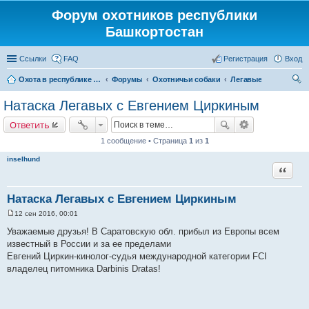
Форум охотников республики
Башкортостан
Ссылки
FAQ
Регистрация
Вход
Охота в республике Башкортостан
Форумы
Охотничьи собаки
Легавые
ои
Натаска Легавых с Евгением Циркиным
ск
Ответить
1 сообщение • Страница
1
из
1
inselhund
Цитата
Натаска Легавых с Евгением Циркиным
12 сен 2016, 00:01
С
о
Уважаемые друзья! В Саратовскую обл. прибыл из Европы всем
о
известный в России и за ее пределами
б
щ
Евгений Циркин-кинолог-судья международной категории FCI
е
владелец питомника Darbinis Dratas!
н
и
е