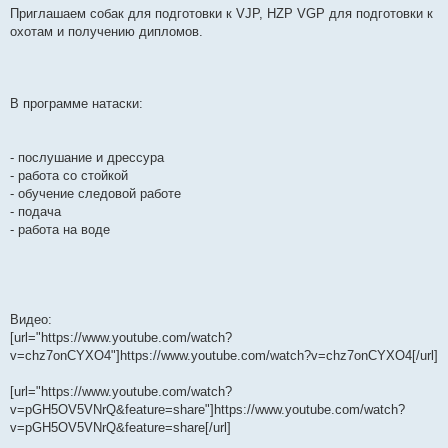
Приглашаем собак для подготовки к VJP, HZP VGP для подготовки к
охотам и получению дипломов.
В программе натаски:
- послушание и дрессура
- работа со стойкой
- обучение следовой работе
- подача
- работа на воде
Видео:
[url="https://www.youtube.com/watch?
v=chz7onCYXO4"]https://www.youtube.com/watch?v=chz7onCYXO4[/url]
[url="https://www.youtube.com/watch?
v=pGH5OV5VNrQ&feature=share"]https://www.youtube.com/watch?
v=pGH5OV5VNrQ&feature=share[/url]