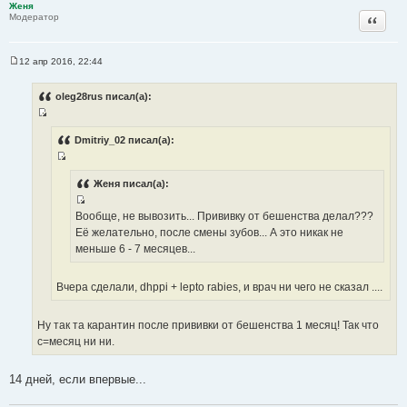
Женя
ы
Цитата
Модератор
12 апр 2016, 22:44
С
о
о
oleg28rus писал(а):
б
щ
И
е
н
с
Dmitriy_02 писал(а):
и
т
е
И
о
с
Женя писал(а):
ч
т
н
И
Вообще, не вывозить... Прививку от бешенства делал???
о
и
с
Её желательно, после смены зубов... А это никак не
ч
к
т
меньше 6 - 7 месяцев...
н
ц
о
и
и
ч
к
Вчера сделали, dhppi + lepto rabies, и врач ни чего не сказал ....
т
н
ц
а
и
и
т
Ну так та карантин после прививки от бешенства 1 месяц! Так что
к
т
ы
с=месяц ни ни.
ц
а
и
т
т
14 дней, если впервые...
ы
а