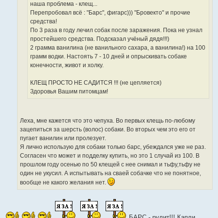
т
наша проблема - клещ...
н
о
Перепробовал всё : "Барс", фигарс))) "Бровекто" и прочие
и
ч
средства!
к
н
По 3 раза в году лечил собак после заражения. Пока не узнал
ц
и
простейшего средства. Подсказал учёный дядя!!!)
и
к
2 грамма ванилина (не ванильного сахара, а ванилина!) на 100
т
ц
грамм водки. Настоять 7 - 10 дней и опрыскивать собаке
а
и
конечности, живот и холку.
т
т
ы
а
КЛЕЩ ПРОСТО НЕ САДИТСЯ !!! (не цепляется)
т
Здоровья Вашим питомцам!
ы
Леха, мне кажется что это чепуха. Во первых клещь по-любому
зацепиться за шерсть (волос) собаки. Во вторых чем это его от
пугает ванилин или пролезует.
Я лично использую для собаки только барс, убеждался уже не раз.
Согласен что может и подделку купить, но это 1 случай из 100. В
прошлом году осенью по 50 клещей с нее снимал и тьфу,тьфу не
один не укусил. А испытывать на сваей собачке что не понятное,
вообще не какого желания нет.
БАРС - рулит!!! Капли,