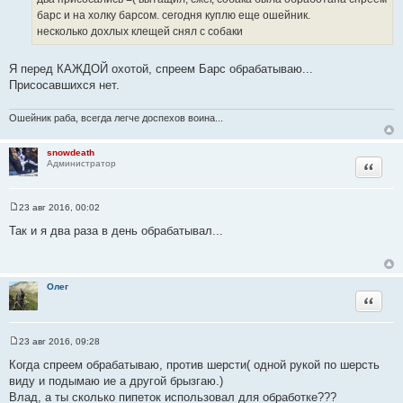
о
барс и на холку барсом. сегодня куплю еще ошейник.
ч
несколько дохлых клещей снял с собаки
н
и
Я перед КАЖДОЙ охотой, спреем Барс обрабатываю...
к
Присосавшихся нет.
ц
и
Ошейник раба, всегда легче доспехов воина...
т
а
snowdeath
т
Цитата
Администратор
ы
23 авг 2016, 00:02
С
о
Так и я два раза в день обрабатывал...
о
б
щ
е
н
Олег
и
Цитата
е
23 авг 2016, 09:28
С
о
Когда спреем обрабатываю, против шерсти( одной рукой по шерсть
о
виду и подымаю ие а другой брызгаю.)
б
щ
Влад, а ты сколько пипеток использовал для обработке???