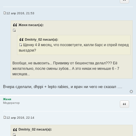
т
а
т
12 апр 2016, 21:53
С
ы
о
о
Женя писал(а):
б
щ
И
е
н
с
Dmitriy_02 писал(а):
и
Щенку 4 й месяц, что посоветуете, капли барс и спрей перед
т
е
И
выездом?
о
с
ч
т
н
Вообще, не вывозить... Прививку от бешенства делал??? Её
о
и
желательно, после смены зубов... А это никак не меньше 6 - 7
ч
к
месяцев...
н
ц
и
и
Вчера сделали, dhppi + lepto rabies, и врач ни чего не сказал ....
к
т
ц
а
и
Женя
т
Цитата
Модератор
т
ы
а
т
12 апр 2016, 22:14
ы
С
о
о
Dmitriy_02 писал(а):
б
щ