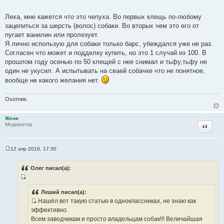
ы
Леха, мне кажется что это чепуха. Во первых клещь по-любому
зацепиться за шерсть (волос) собаки. Во вторых чем это его от
пугает ванилин или пролезует.
Я лично использую для собаки только барс, убеждался уже не раз.
Согласен что может и подделку купить, но это 1 случай из 100. В
прошлом году осенью по 50 клещей с нее снимал и тьфу,тьфу не
один не укусил. А испытывать на сваей собачке что не понятное,
вообще не какого желания нет.
Охотник.
Женя
Цитата
Модератор
12 апр 2016, 17:30
С
о
о
Олег писал(а):
б
щ
И
е
н
с
Леший писал(а):
и
Нашёл вот такую статью в одноклассниках, не знаю как
т
е
И
эффективно.
о
с
Всем заводчикам и просто владельцам собак!!! Величайшая
ч