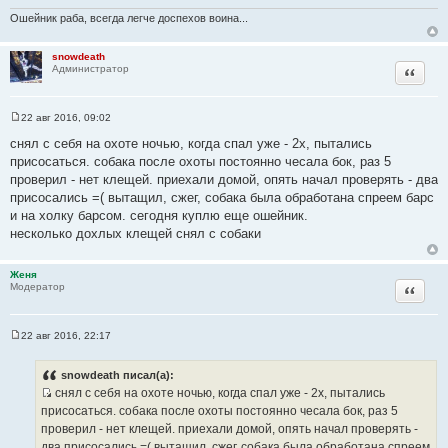
ч
Ошейник раба, всегда легче доспехов воина...
н
и
snowdeath
к
Цитата
Администратор
ц
и
т
22 авг 2016, 09:02
С
а
о
снял с себя на охоте ночью, когда спал уже - 2х, пытались
т
о
присосаться. собака после охоты постоянно чесала бок, раз 5
б
ы
щ
проверил - нет клещей. приехали домой, опять начал проверять - два
е
присосались =( вытащил, сжег, собака была обработана спреем барс
н
и
и на холку барсом. сегодня куплю еще ошейник.
е
несколько дохлых клещей снял с собаки
Женя
Цитата
Модератор
22 авг 2016, 22:17
С
о
о
snowdeath писал(а):
б
снял с себя на охоте ночью, когда спал уже - 2х, пытались
щ
И
е
присосаться. собака после охоты постоянно чесала бок, раз 5
н
с
проверил - нет клещей. приехали домой, опять начал проверять -
и
т
е
два присосались =( вытащил, сжег, собака была обработана спреем