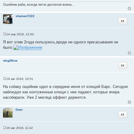
к
Ошейник раба, всегда легче доспехов воина...
ц
и
shaman7222
т
Цитата
а
т
ы
14 апр 2016, 12:54
С
о
Я вот этим 2года пользуюсь,вроде ни одного присасывания не
о
было.
б
щ
е
н
oleg28rus
и
Цитата
е
19 авг 2016, 10:51
С
о
На собаку ощейник одел в середине июня от клещей Барс. Сегодня
о
наблюдал как контуженные клещи с нее падают, которых вчера
б
щ
насобирали. Уже 2 месяца эффект держится.
е
н
и
Олег
е
Цитата
19 авг 2016, 11:42
С