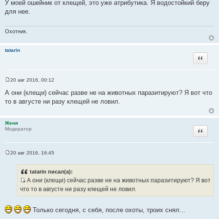
о
У моей ошейник от клещей, это уже атрибутика. Я водостойкий беру
о
для нее.
б
щ
е
н
Охотник.
и
е
tatarin
Цитата
20 авг 2016, 00:12
С
о
А они (клещи) сейчас разве не на животных паразитируют? Я вот что
о
то в августе ни разу клещей не ловил.
б
щ
е
н
Женя
и
Цитата
Модератор
е
20 авг 2016, 16:45
С
о
о
tatarin писал(а):
б
А они (клещи) сейчас разве не на животных паразитируют? Я вот
щ
И
е
что то в августе ни разу клещей не ловил.
н
с
и
т
е
Только сегодня, с себя, после охоты, троих снял...
о