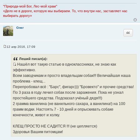
"Природа-мой Бог, Лес-мой храм"
«Дело не в дороге, которую мы выбираем. То, что внутри нас, заставляет нас
выбирать дорогу»
Олег
Цитата
12 апр 2016, 17:09
С
о
о
Леший писал(а):
б
Нашёл вот такую статью в одноклассниках, не знаю как
щ
И
е
эффективно.
н
с
Всем заводчикам и просто владельцам собак!!! Величайшая наша
и
т
е
проблема - клещ...
о
Перепробовал всё : "Барс", фигарс))) "Бровекто" и прочие средства!
ч
По 3 раза в году лечил собак после заражения. Пока не узнал
н
простейшего средства. Подсказал учёный дядя!!!)
и
2 грамма ванилина (не ванильного сахара, а ванилина!) на 100
к
грамм водки. Настоять 7 - 10 дней и опрыскивать собаке
ц
конечности, живот и холку.
и
т
КЛЕЩ ПРОСТО НЕ САДИТСЯ !!! (не цепляется)
а
Здоровья Вашим питомцам!
т