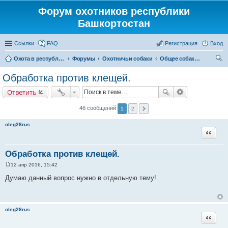
Форум охотников республики
Башкортостан
Ссылки
FAQ
Регистрация
Вход
Охота в республике Башкортостан
Форумы
Охотничьи собаки
Общее собаководство
ои
Обработка против клещей.
ск
Ответить
46 сообщений
1
2
oleg28rus
Цитата
Обработка против клещей.
12 апр 2016, 15:42
С
о
Думаю данный вопрос нужно в отдельную тему!
о
б
щ
е
н
oleg28rus
и
Цитата
е