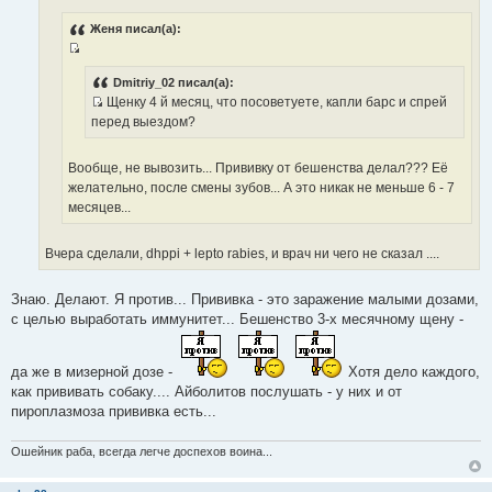
И
е
н
с
Женя писал(а):
и
т
е
И
о
с
Dmitriy_02 писал(а):
ч
Щенку 4 й месяц, что посоветуете, капли барс и спрей
т
н
И
перед выездом?
о
и
с
ч
к
т
н
Вообще, не вывозить... Прививку от бешенства делал??? Её
ц
о
и
желательно, после смены зубов... А это никак не меньше 6 - 7
и
ч
к
месяцев...
т
н
ц
а
и
и
т
Вчера сделали, dhppi + lepto rabies, и врач ни чего не сказал ....
к
т
ы
ц
а
и
Знаю. Делают. Я против... Прививка - это заражение малыми дозами,
т
т
с целью выработать иммунитет... Бешенство 3-х месячному щену -
ы
а
т
да же в мизерной дозе -
Хотя дело каждого,
ы
как прививать собаку.... Айболитов послушать - у них и от
пироплазмоза прививка есть...
Ошейник раба, всегда легче доспехов воина...