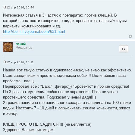
12 апр 2016, 15:44
С
о
Интересная статья в 3 частях о препаратах против клещей. В
о
которой в частности говорится о видах препаратов, плюсы/минусы,
б
щ
варианты комбинирования и тд.
е
http://bel-il.livejournal.com/631.html
н
и
е
Леший
Цитата
Модератор
12 апр 2016, 16:11
С
о
Нашёл вот такую статью в одноклассниках, не знаю как эффективно.
о
Всем заводчикам и просто владельцам собак!!! Величайшая наша
б
щ
проблема - клещ...
е
Перепробовал всё : "Барс", фигарс))) "Бровекто" и прочие средства!
н
и
По 3 раза в году лечил собак после заражения. Пока не узнал
е
простейшего средства. Подсказал учёный дядя!!!)
2 грамма ванилина (не ванильного сахара, а ванилина!) на 100 грамм
водки. Настоять 7 - 10 дней и опрыскивать собаке конечности, живот
и холку.
КЛЕЩ ПРОСТО НЕ САДИТСЯ !!! (не цепляется)
Здоровья Вашим питомцам!