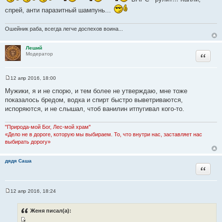
спрей, анти паразитный шампунь...
Ошейник раба, всегда легче доспехов воина...
Леший
Цитата
Модератор
12 апр 2016, 18:00
С
о
Мужики, я и не спорю, и тем более не утверждаю, мне тоже
о
показалось бредом, водка и спирт быстро выветриваются,
б
щ
испоряются, и не слышал, чтоб ванилин итпугивал кого-то.
е
н
и
"Природа-мой Бог, Лес-мой храм"
е
«Дело не в дороге, которую мы выбираем. То, что внутри нас, заставляет нас
выбирать дорогу»
дядя Саша
Цитата
12 апр 2016, 18:24
С
о
о
Женя писал(а):
б
щ