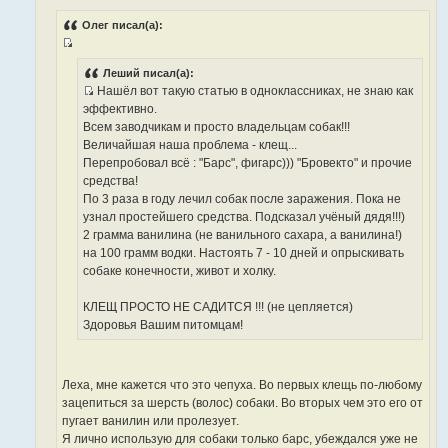
И
е
н
с
Олег писал(а):
и
т
е
И
о
с
Леший писал(а):
ч
Нашёл вот такую статью в одноклассниках, не знаю как
т
н
И
эффективно.
о
и
с
Всем заводчикам и просто владельцам собак!!!
ч
к
т
Величайшая наша проблема - клещ...
н
ц
о
Перепробовал всё : "Барс", фигарс))) "Бровекто" и прочие
и
и
ч
средства!
к
т
н
По 3 раза в году лечил собак после заражения. Пока не
ц
а
и
узнал простейшего средства. Подсказал учёный дядя!!!)
и
т
к
2 грамма ванилина (не ванильного сахара, а ванилина!)
т
ы
ц
на 100 грамм водки. Настоять 7 - 10 дней и опрыскивать
а
и
собаке конечности, живот и холку.
т
т
ы
а
КЛЕЩ ПРОСТО НЕ САДИТСЯ !!! (не цепляется)
т
Здоровья Вашим питомцам!
ы
Леха, мне кажется что это чепуха. Во первых клещь по-любому
зацепиться за шерсть (волос) собаки. Во вторых чем это его от
пугает ванилин или пролезует.
Я лично использую для собаки только барс, убеждался уже не