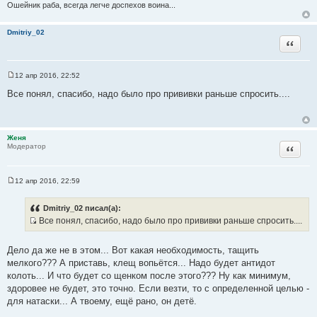
т
Ошейник раба, всегда легче доспехов воина...
ы
Dmitriy_02
Цитата
12 апр 2016, 22:52
С
о
Все понял, спасибо, надо было про прививки раньше спросить....
о
б
щ
е
н
Женя
и
Цитата
Модератор
е
12 апр 2016, 22:59
С
о
о
Dmitriy_02 писал(а):
б
Все понял, спасибо, надо было про прививки раньше спросить....
щ
И
е
н
с
и
Дело да же не в этом... Вот какая необходимость, тащить
т
е
мелкого??? А приставь, клещ вопьётся... Надо будет антидот
о
колоть... И что будет со щенком после этого??? Ну как минимум,
ч
здоровее не будет, это точно. Если везти, то с определенной целью -
н
для натаски... А твоему, ещё рано, он детё.
и