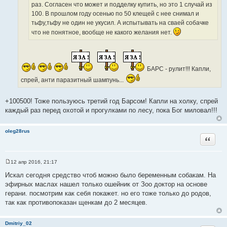
раз. Согласен что может и подделку купить, но это 1 случай из
100. В прошлом году осенью по 50 клещей с нее снимал и
тьфу,тьфу не один не укусил. А испытывать на сваей собачке
что не понятное, вообще не какого желания нет.
БАРС - рулит!!! Капли,
спрей, анти паразитный шампунь...
+100500! Тоже пользуюсь третий год Барсом! Капли на холку, спрей
каждый раз перед охотой и прогулками по лесу, пока Бог миловал!!!
oleg28rus
Цитата
12 апр 2016, 21:17
С
о
Искал сегодня средство чтоб можно было беременным собакам. На
о
эфирных маслах нашел только ошейник от Зоо доктор на основе
б
щ
герани. посмотрим как себя покажет. но его тоже только до родов,
е
так как противопоказан щенкам до 2 месяцев.
н
и
е
Dmitriy_02