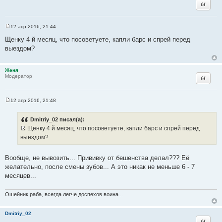
Цитата
12 апр 2016, 21:44
С
о
Щенку 4 й месяц, что посоветуете, капли барс и спрей перед
о
выездом?
б
щ
е
н
Женя
и
Цитата
Модератор
е
12 апр 2016, 21:48
С
о
о
Dmitriy_02 писал(а):
б
Щенку 4 й месяц, что посоветуете, капли барс и спрей перед
щ
И
е
выездом?
н
с
и
т
е
Вообще, не вывозить... Прививку от бешенства делал??? Её
о
желательно, после смены зубов... А это никак не меньше 6 - 7
ч
месяцев...
н
и
Ошейник раба, всегда легче доспехов воина...
к
ц
Dmitriy_02
и
Цитата