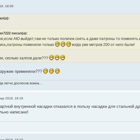
16, 18:00
ал(а):
n7222 писал(а):
ю,если АЮ выйдет,там не только поличок снять а даже патроны то поменять в
ись,патроны поменяли только
когда уже метров 200 от него были!
ли, сколько залпов дали???
 оружие применяли???
а легче доспехов воина...
мар 2016, 18:19
артной внутренной насадки отказался в пользу насадки для стальной д
льно написано!
мар 2016, 18:20