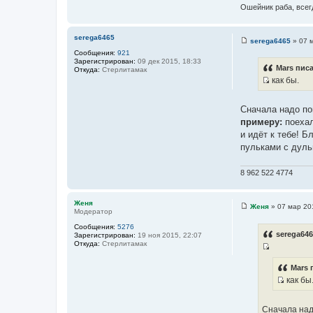
т
ы
Ошейник раба, всегд
а
т
serega6465
ы
serega6465
»
07 
С
Сообщения:
921
о
Зарегистрирован:
09 дек 2015, 18:33
о
Mars писа
Откуда:
Стерлитамак
б
как бы.
щ
И
е
н
с
и
Сначала надо по
т
е
примеру:
поехал
о
и идёт к тебе! Б
ч
пульками с дуль
н
и
8 962 522 4774
к
ц
и
Женя
Женя
»
07 мар 20
Модератор
С
т
о
а
Сообщения:
5276
о
serega646
Зарегистрирован:
19 ноя 2015, 22:07
б
т
Откуда:
Стерлитамак
щ
ы
И
е
н
с
Mars 
и
как бы
т
е
И
о
с
ч
Сначала над