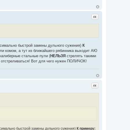
Цитата
аксимально быстрой замены дульного сужения)
К
али комом, а тут из ближайшего рябинника выходит АЮ
о калиберные стальные пули (
НЕЛЬЗЯ
стрелять такими
ю отстреливаться! Вот для чего нужен ПОЛИЧОК!
Цитата
ксимально быстрой замены дульного сужения)
К примеру: