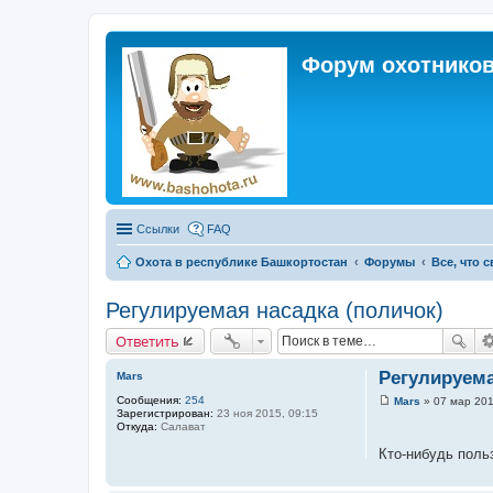
Форум охотников
Ссылки
FAQ
Охота в республике Башкортостан
Форумы
Все, что 
Регулируемая насадка (поличок)
Ответить
Регулируема
Mars
Сообщения:
254
Mars
»
07 мар 201
С
Зарегистрирован:
23 ноя 2015, 09:15
о
Откуда:
Салават
о
б
Кто-нибудь поль
щ
е
н