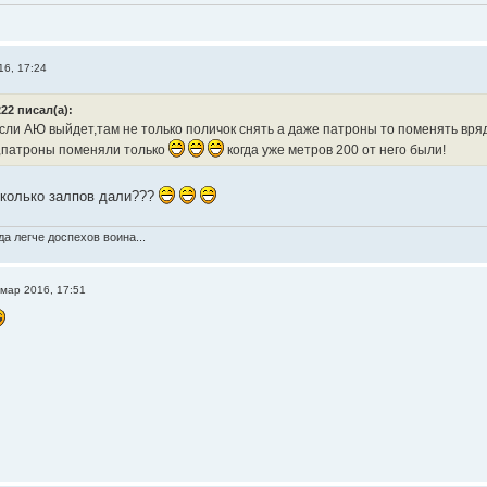
16, 17:24
22 писал(а):
ли АЮ выйдет,там не только поличок снять а даже патроны то поменять вряд
,патроны поменяли только
когда уже метров 200 от него были!
сколько залпов дали???
а легче доспехов воина...
 мар 2016, 17:51