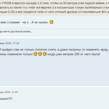
 УТКОФ и вкрутил насадку 1,0 (чок), чтобы за 50 метров утки падали комом, а
о делать в стволе то у тебя чок вкручен а в патранташе только калиберные ста
льше 0,25) и всё придётся тебя от него утячьей дробью отстреливаться! Вот
гими словами - на х...й не нужен.
а легче доспехов воина...
 мар 2016, 17:12
 выйдет,там не только поличок снять а даже патроны то поменять вряд
роны поменяли только
когда уже метров 200 от него были!
мар 2016, 17:15
азно!!!!!