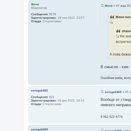
Женя
Женя
»
07 мар 20
Модератор
С
о
Сообщения:
5276
о
Женя пис
Зарегистрирован:
19 ноя 2015, 22:07
б
Откуда:
Стерлитамак
щ
И
е
н
с
shama
и
Не зна
т
е
И
о
встретел
с
ч
т
н
А пока бежа
о
и
ч
к
н
В смысле - хим.
ц
и
и
к
Ошейник раба, всегд
т
ц
а
и
т
serega6465
serega6465
»
07 
т
ы
С
Сообщения:
921
а
о
Вообще от станд
Зарегистрирован:
09 дек 2015, 18:33
о
т
Откуда:
Стерлитамак
немного неправи
б
ы
щ
е
н
8 962 522 4774
и
е
serega6465
serega6465
»
07 