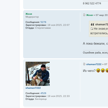
н
8 962 522 4774
и
е
Женя
Женя
»
07 мар 20
Модератор
С
о
Сообщения:
5276
о
shaman72
Зарегистрирован:
19 ноя 2015, 22:07
б
Откуда:
Стерлитамак
Не знаю,ес
щ
И
е
встретелись
н
с
и
т
е
А пока бежали, 
о
ч
Ошейник раба, всегд
н
и
к
shaman7222
»
07
ц
С
о
Из чего?
и
о
т
б
щ
а
е
т
н
и
shaman7222
ы
е
Сообщения:
4526
Зарегистрирован:
19 ноя 2015, 22:33
Откуда:
Белорецк