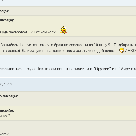
ал(а):
писал(а):
будь пользовал....? Есть смысл?
Зашибись. Не считая того, что брак( не соосность) из 10 шт. у 9... Подбирать 
та в мешке). Да и залупень на конце ствола эстетики не добавляет...
ИМХО -
вязываться, тогда. Так-то они вон, в наличии, и в "Оружии" и в "Мире о
6, 16:52
5 писал(а):
писал(а):
мысл?
чего?