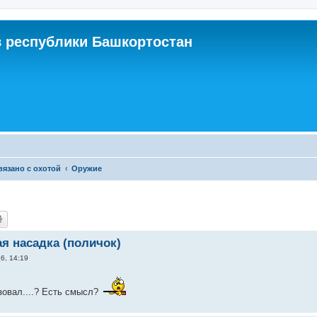
 республики Башкортостан
связано с охотой
Оружие
я насадка (поличок)
6, 14:19
зовал....? Есть смысл?