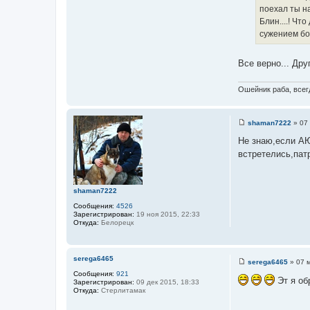
т
н
поехал ты на
о
и
Блин....! Чт
ч
к
сужением бо
н
ц
и
и
Все верно... Дру
к
т
ц
а
и
Ошейник раба, всегд
т
т
ы
а
shaman7222
»
07
т
С
о
ы
Не знаю,если АЮ
о
встретелись,пат
б
щ
е
н
и
shaman7222
е
Сообщения:
4526
Зарегистрирован:
19 ноя 2015, 22:33
Откуда:
Белорецк
serega6465
serega6465
»
07 
С
Сообщения:
921
о
Эт я обр
Зарегистрирован:
09 дек 2015, 18:33
о
Откуда:
Стерлитамак
б
щ
е