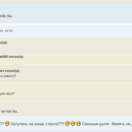
как бы..
16, 16:55
л(а):
a6465 писал(а):
ars писал(а):
ть смысл?
ля чего?
 же как бы..
???
Залупень на конце ствола???
Сменные рулят. Менять не 