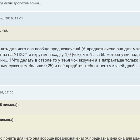
а легче доспехов воина...
мар 2016, 17:01
л(а):
нять для чего она вообще преднозначена! (А предназначена она для м
 ты на УТКОФ и вкрутил насадку 1,0 (чок), чтобы за 50 метров утки пад
лин....! Что делать в стволе то у тебя чок вкручен а в патранташе тольк
ным сужением больше 0,25) и всё придётся тебя от него утячьей дробь
16, 17:05
5 писал(а):
писал(а):
.
о понять для чего она вообще преднозначена! (А предназначена она для ма