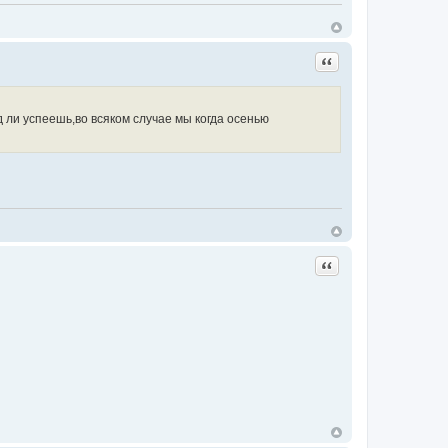
Цитата
 ли успеешь,во всяком случае мы когда осенью
Цитата