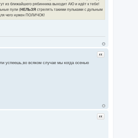
 тут из ближайшего рябинника выходит АЮ и идёт к тебе!
льные пули (
НЕЛЬЗЯ
стрелять такими пульками с дульным
 для чего нужен ПОЛИЧОК!
Цитата
 ли успеешь,во всяком случае мы когда осенью
Цитата