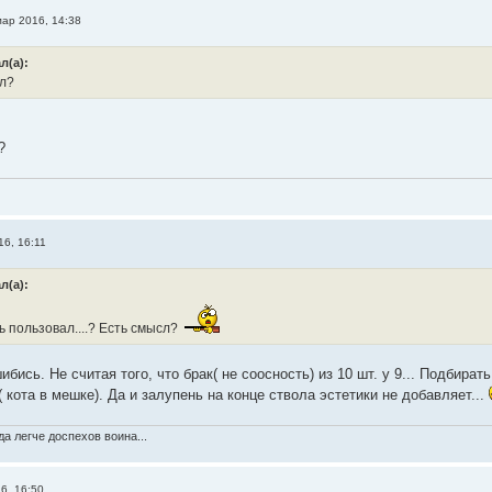
мар 2016, 14:38
л(а):
л?
?
16, 16:11
л(а):
 пользовал....? Есть смысл?
бись. Не считая того, что брак( не соосность) из 10 шт. у 9... Подбират
 кота в мешке). Да и залупень на конце ствола эстетики не добавляет...
а легче доспехов воина...
6, 16:50