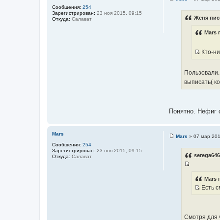
С
ц
Сообщения:
254
о
и
Зарегистрирован:
23 ноя 2015, 09:15
о
Женя пис
Откуда:
Салават
б
т
щ
а
Mars 
е
н
т
и
ы
е
Кто-ни
И
с
Пользовали. 
т
выписать( ко
о
ч
н
Понятно. Нефиг с
и
к
ц
Mars
Mars
»
07 мар 201
и
С
Сообщения:
254
т
о
Зарегистрирован:
23 ноя 2015, 09:15
о
а
serega646
Откуда:
Салават
б
т
щ
И
е
ы
н
с
Mars 
и
Есть с
т
е
И
о
с
ч
т
н
Смотря для 