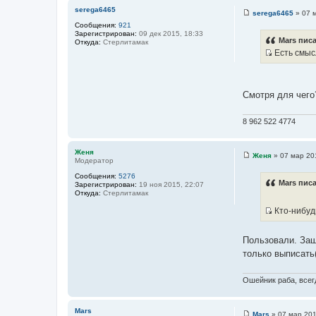
и
serega6465
serega6465
»
07 
е
С
Сообщения:
921
о
Зарегистрирован:
09 дек 2015, 18:33
о
Mars писа
Откуда:
Стерлитамак
б
Есть смыс
щ
И
е
н
с
и
т
е
Смотря для чего
о
ч
8 962 522 4774
н
и
к
Женя
Женя
»
07 мар 20
Модератор
С
ц
о
и
Сообщения:
5276
о
Mars писа
Зарегистрирован:
19 ноя 2015, 22:07
б
т
Откуда:
Стерлитамак
щ
а
е
Кто-нибудь
н
т
И
и
ы
е
с
Пользовали. Заши
т
только выписать(
о
ч
Ошейник раба, всегд
н
и
к
Mars
Mars
»
07 мар 201