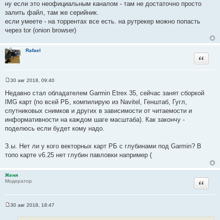
ну если это неофициальным каналом - там не достаточно просто
о
залить файл, там же серийник.
ч
если умеете - на торрентах все есть. на рутрекер можно попасть
н
через tor (onion browser)
и
к
Rafael
ц
Цитата
и
т
а
30 авг 2018, 09:40
С
т
о
Недавно стал обладателем Garmin Etrex 35, сейчас занят сборкой
ы
о
IMG карт (по всей РБ, компилирую из Navitel, Генштаб, Гугл,
б
щ
спутниковых снимков и других в зависимости от читаемости и
е
информативности на каждом шаге масштаба). Как закончу -
н
и
поделюсь если будет кому надо.
е
З.ы. Нет ли у кого векторных карт РБ с глубинами под Garmin? В
топо карте v6.25 нет глубин павловки например (
Женя
Цитата
Модератор
30 авг 2018, 18:47
С
о