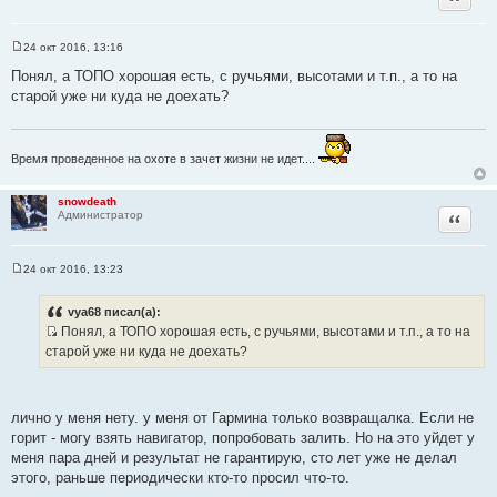
т
а
т
24 окт 2016, 13:16
С
ы
о
Понял, а ТОПО хорошая есть, с ручьями, высотами и т.п., а то на
о
старой уже ни куда не доехать?
б
щ
е
н
и
Время проведенное на охоте в зачет жизни не идет....
е
snowdeath
Цитата
Администратор
24 окт 2016, 13:23
С
о
о
vya68 писал(а):
б
Понял, а ТОПО хорошая есть, с ручьями, высотами и т.п., а то на
щ
И
е
старой уже ни куда не доехать?
н
с
и
т
е
о
лично у меня нету. у меня от Гармина только возвращалка. Если не
ч
горит - могу взять навигатор, попробовать залить. Но на это уйдет у
н
меня пара дней и результат не гарантирую, сто лет уже не делал
и
этого, раньше периодически кто-то просил что-то.
к