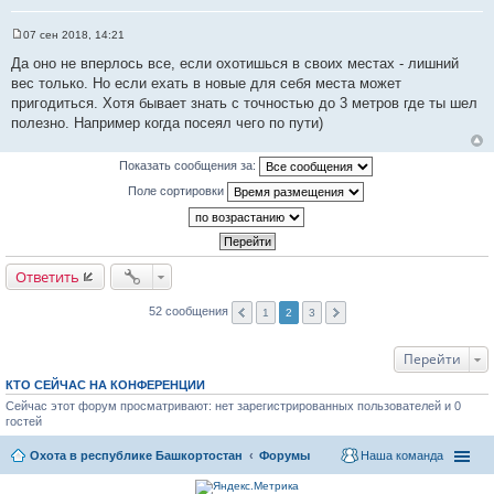
07 сен 2018, 14:21
С
о
Да оно не вперлось все, если охотишься в своих местах - лишний
о
вес только. Но если ехать в новые для себя места может
б
щ
пригодиться. Хотя бывает знать с точностью до 3 метров где ты шел
е
полезно. Например когда посеял чего по пути)
н
и
е
Показать сообщения за:
Поле сортировки
Ответить
52 сообщения
1
2
3
Перейти
КТО СЕЙЧАС НА КОНФЕРЕНЦИИ
Сейчас этот форум просматривают: нет зарегистрированных пользователей и 0
гостей
Охота в республике Башкортостан
Форумы
Наша команда