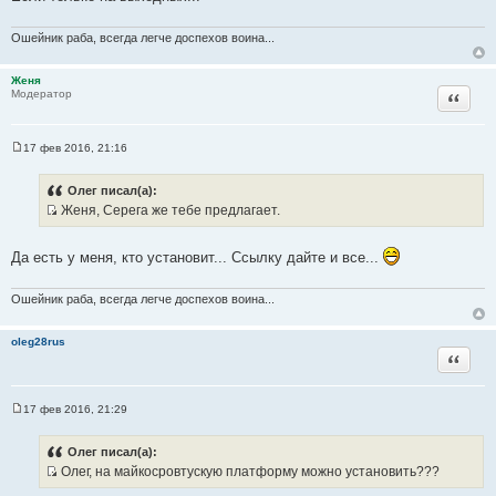
т
е
о
Ошейник раба, всегда легче доспехов воина...
ч
н
Женя
и
Цитата
Модератор
к
ц
и
17 фев 2016, 21:16
С
т
о
а
о
Олег писал(а):
б
т
Женя, Серега же тебе предлагает.
щ
ы
И
е
н
с
и
Да есть у меня, кто установит... Ссылку дайте и все...
т
е
о
Ошейник раба, всегда легче доспехов воина...
ч
н
oleg28rus
и
Цитата
к
ц
и
17 фев 2016, 21:29
С
т
о
а
о
Олег писал(а):
б
т
Олег, на майкосровтускую платформу можно установить???
щ
ы
И
е