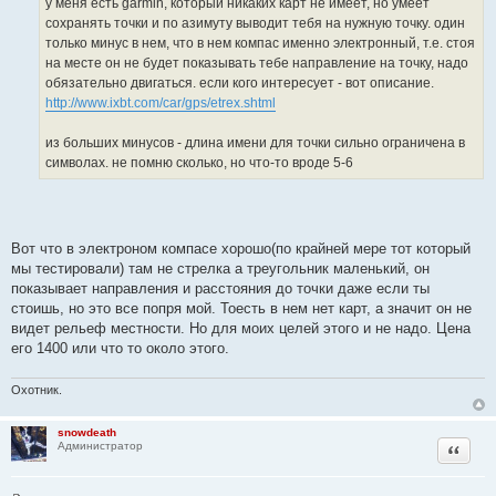
у меня есть garmin, который никаких карт не имеет, но умеет
и
и
сохранять точки и по азимуту выводит тебя на нужную точку. один
к
т
только минус в нем, что в нем компас именно электронный, т.е. стоя
ц
а
на месте он не будет показывать тебе направление на точку, надо
и
т
обязательно двигаться. если кого интересует - вот описание.
т
ы
http://www.ixbt.com/car/gps/etrex.shtml
а
т
из больших минусов - длина имени для точки сильно ограничена в
ы
символах. не помню сколько, но что-то вроде 5-6
Вот что в электроном компасе хорошо(по крайней мере тот который
мы тестировали) там не стрелка а треугольник маленький, он
показывает направления и расстояния до точки даже если ты
стоишь, но это все попря мой. Тоесть в нем нет карт, а значит он не
видет рельеф местности. Но для моих целей этого и не надо. Цена
его 1400 или что то около этого.
Охотник.
snowdeath
Цитата
Администратор