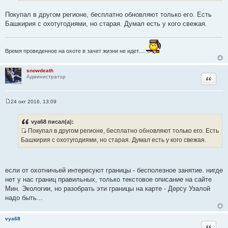
т
ы
Покупал в другом регионе, бесплатно обновляют только его. Есть
а
Башкирия с охотугодиями, но старая. Думал есть у кого свежая.
т
ы
Время проведенное на охоте в зачет жизни не идет....
snowdeath
Цитата
Администратор
24 окт 2016, 13:09
С
о
о
vya68 писал(а):
б
Покупал в другом регионе, бесплатно обновляют только его. Есть
щ
И
е
Башкирия с охотугодиями, но старая. Думал есть у кого свежая.
н
с
и
т
е
о
если от охотничьей интересуют границы - бесполезное занятие. нигде
ч
нет у нас границ правильных, только текстовое описание на сайте
н
Мин. Экологии, но разобрать эти границы на карте - Дерсу Узалой
и
надо быть...
к
ц
vya68
и
Цитата