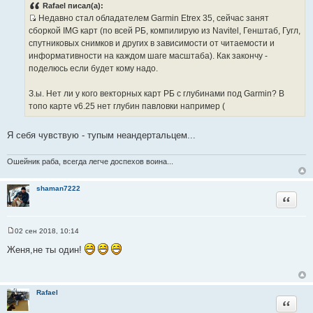
о
Rafael писал(а):
б
Недавно стал обладателем Garmin Etrex 35, сейчас занят
щ
И
е
сборкой IMG карт (по всей РБ, компилирую из Navitel, Генштаб, Гугл,
н
с
спутниковых снимков и других в зависимости от читаемости и
и
т
е
информативности на каждом шаге масштаба). Как закончу -
о
поделюсь если будет кому надо.
ч
н
З.ы. Нет ли у кого векторных карт РБ с глубинами под Garmin? В
и
топо карте v6.25 нет глубин павловки например (
к
ц
Я себя чувствую - тупым неандертальцем...
и
т
Ошейник раба, всегда легче доспехов воина...
а
т
shaman7222
ы
Цитата
02 сен 2018, 10:14
С
о
Женя,не ты один!
о
б
щ
е
н
Rafael
и
Цитата
е