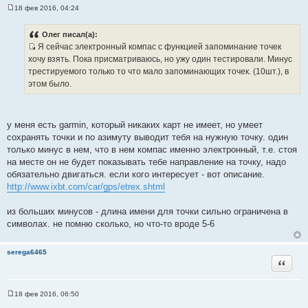
18 фев 2016, 04:24
С
о
о
Олег писал(а):
б
Я сейчас электронный компас с функцией запоминание точек
щ
И
е
хочу взять. Пока присматриваюсь, но ужу один тестировали. Минус
н
с
трестируемого только то что мало запоминающих точек. (10шт.), в
и
т
е
этом было.
о
ч
н
у меня есть garmin, который никаких карт не имеет, но умеет
и
сохранять точки и по азимуту выводит тебя на нужную точку. один
к
только минус в нем, что в нем компас именно электронный, т.е. стоя
ц
на месте он не будет показывать тебе направление на точку, надо
и
обязательно двигаться. если кого интересует - вот описание.
т
http://www.ixbt.com/car/gps/etrex.shtml
а
т
из больших минусов - длина имени для точки сильно ограничена в
ы
символах. не помню сколько, но что-то вроде 5-6
serega6465
Цитата
18 фев 2016, 06:50
С