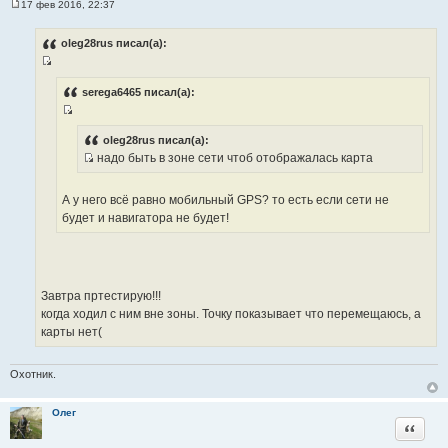
17 фев 2016, 22:37
т
С
о
ы
о
oleg28rus писал(а):
б
щ
И
е
н
с
serega6465 писал(а):
и
т
е
И
о
с
oleg28rus писал(а):
ч
надо быть в зоне сети чтоб отображалась карта
т
н
И
о
и
с
ч
А у него всё равно мобильный GPS? то есть если сети не
к
т
н
будет и навигатора не будет!
ц
о
и
и
ч
к
т
н
ц
а
и
и
т
Завтра пртестирую!!!
к
т
ы
когда ходил с ним вне зоны. Точку показывает что перемещаюсь, а
ц
а
карты нет(
и
т
т
ы
а
Охотник.
т
ы
Олег
Цитата