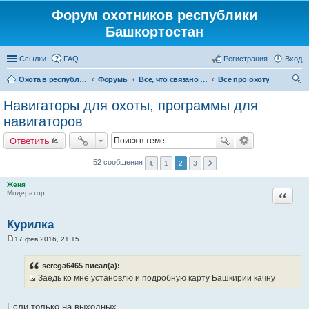
Форум охотников республики
Башкортостан
Ссылки
FAQ
Регистрация
Вход
Охота в республике Башкортостан
Форумы
Все, что связано с охотой
Все про охоту
ои
Навигаторы для охоты, программы для
ск
навигаторов
Ответить
52 сообщения
1
2
3
Женя
Цитата
Модератор
Курилка
17 фев 2016, 21:15
С
о
о
serega6465 писал(а):
б
Заедь ко мне установлю и подробную карту Башкирии качну
щ
И
е
н
с
и
Если только на выходных...