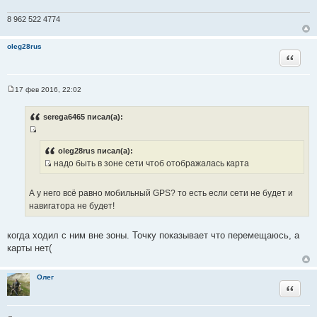
ч
8 962 522 4774
н
и
oleg28rus
к
Цитата
ц
и
т
17 фев 2016, 22:02
С
а
о
т
о
serega6465 писал(а):
б
ы
щ
И
е
н
с
oleg28rus писал(а):
и
надо быть в зоне сети чтоб отображалась карта
т
е
И
о
с
ч
А у него всё равно мобильный GPS? то есть если сети не будет и
т
н
навигатора не будет!
о
и
ч
к
когда ходил с ним вне зоны. Точку показывает что перемещаюсь, а
н
ц
карты нет(
и
и
к
т
ц
Олег
а
Цитата
и
т
т
ы
а