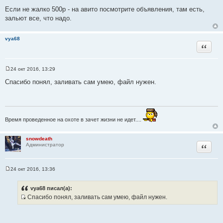
ц
Если не жалко 500р - на авито посмотрите объявления, там есть,
и
зальют все, что надо.
т
а
vya68
т
Цитата
ы
24 окт 2016, 13:29
С
о
Спасибо понял, заливать сам умею, файл нужен.
о
б
щ
е
н
и
Время проведенное на охоте в зачет жизни не идет....
е
snowdeath
Цитата
Администратор
24 окт 2016, 13:36
С
о
о
vya68 писал(а):
б
Спасибо понял, заливать сам умею, файл нужен.
щ
И
е
н
с
и
т
е