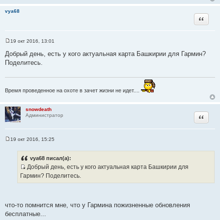
е
vya68
Цитата
19 окт 2016, 13:01
С
о
Добрый день, есть у кого актуальная карта Башкирии для Гармин?
о
Поделитесь.
б
щ
е
н
и
Время проведенное на охоте в зачет жизни не идет....
е
snowdeath
Цитата
Администратор
19 окт 2016, 15:25
С
о
о
vya68 писал(а):
б
Добрый день, есть у кого актуальная карта Башкирии для
щ
И
е
Гармин? Поделитесь.
н
с
и
т
е
о
что-то помнится мне, что у Гармина пожизненные обновления
ч
бесплатные...
н