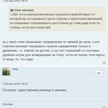
18 фев 2016, 08:25
С
о
о
Олег писал(а):
б
Вот что в электроном компасе хорошо(по крайней мере тот
щ
И
е
который мы тестировали) там не стрелка а треугольник маленький,
н
с
он показывает направления и расстояния до точки даже если ты
и
т
е
стоишь, но это все попря мой
о
ч
н
ну у меня тоже показывает направление по прямой до цели, а вот
и
стрелка начинает показывать нужное направление только в
к
движении, т.к. компас не датчик, а за счет показаний со спутника.
ц
удобная штука для возвращения на точку. если не нужны топо-карты,
и
то вещь то, что надо.
т
а
Олег
т
Цитата
ы
18 фев 2016, 09:35
С
о
Согласен, единственная разница в ценнике.
о
б
щ
е
н
Охотник.
и