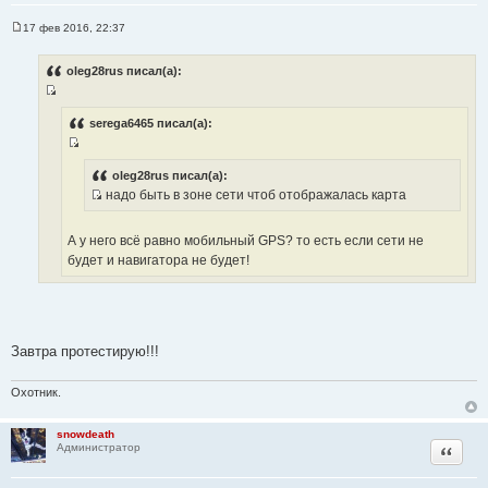
17 фев 2016, 22:37
С
о
о
oleg28rus писал(а):
б
щ
И
е
н
с
serega6465 писал(а):
и
т
е
И
о
с
oleg28rus писал(а):
ч
надо быть в зоне сети чтоб отображалась карта
т
н
И
о
и
с
ч
А у него всё равно мобильный GPS? то есть если сети не
к
т
н
будет и навигатора не будет!
ц
о
и
и
ч
к
т
н
ц
а
и
и
т
к
Завтра протестирую!!!
т
ы
ц
а
и
т
Охотник.
т
ы
а
snowdeath
т
Цитата
Администратор
ы