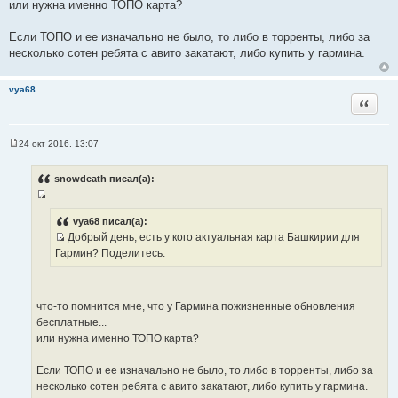
или нужна именно ТОПО карта?
и
к
Если ТОПО и ее изначально не было, то либо в торренты, либо за
ц
несколько сотен ребята с авито закатают, либо купить у гармина.
и
т
vya68
а
Цитата
т
ы
24 окт 2016, 13:07
С
о
о
snowdeath писал(а):
б
щ
И
е
н
с
vya68 писал(а):
и
Добрый день, есть у кого актуальная карта Башкирии для
т
е
И
Гармин? Поделитесь.
о
с
ч
т
н
о
и
что-то помнится мне, что у Гармина пожизненные обновления
ч
к
бесплатные...
н
ц
или нужна именно ТОПО карта?
и
и
к
т
Если ТОПО и ее изначально не было, то либо в торренты, либо за
ц
а
несколько сотен ребята с авито закатают, либо купить у гармина.
и
т