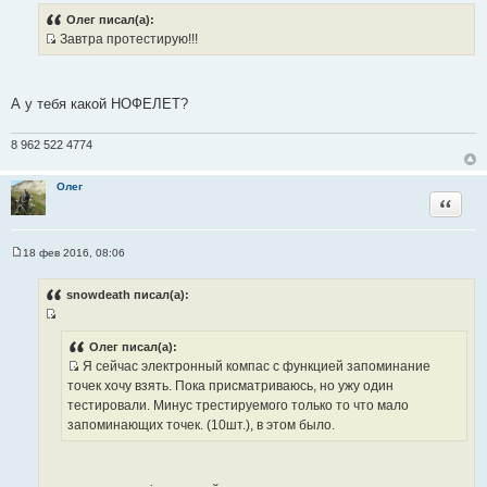
о
о
Олег писал(а):
б
Завтра протестирую!!!
щ
И
е
н
с
и
т
е
А у тебя какой НОФЕЛЕТ?
о
ч
8 962 522 4774
н
и
Олег
к
Цитата
ц
и
т
18 фев 2016, 08:06
С
а
о
т
о
snowdeath писал(а):
б
ы
щ
И
е
н
с
Олег писал(а):
и
Я сейчас электронный компас с функцией запоминание
т
е
И
точек хочу взять. Пока присматриваюсь, но ужу один
о
с
тестировали. Минус трестируемого только то что мало
ч
т
запоминающих точек. (10шт.), в этом было.
н
о
и
ч
к
н
ц