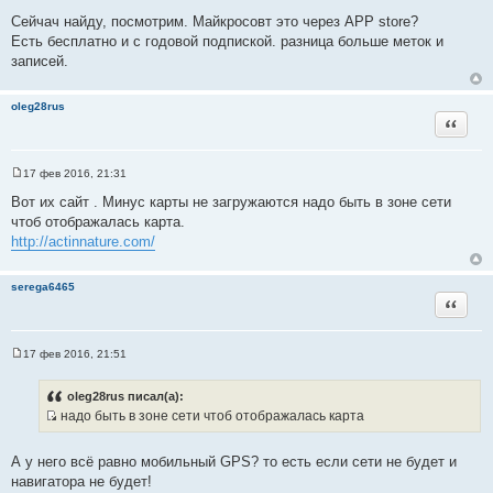
н
с
и
Сейчач найду, посмотрим. Майкросовт это через APP store?
т
е
Есть бесплатно и с годовой подпиской. разница больше меток и
о
записей.
ч
н
oleg28rus
и
Цитата
к
ц
и
17 фев 2016, 21:31
С
т
о
Вот их сайт . Минус карты не загружаются надо быть в зоне сети
а
о
чтоб отображалась карта.
б
т
щ
http://actinnature.com/
ы
е
н
и
serega6465
е
Цитата
17 фев 2016, 21:51
С
о
о
oleg28rus писал(а):
б
надо быть в зоне сети чтоб отображалась карта
щ
И
е
н
с
и
А у него всё равно мобильный GPS? то есть если сети не будет и
т
е
навигатора не будет!
о