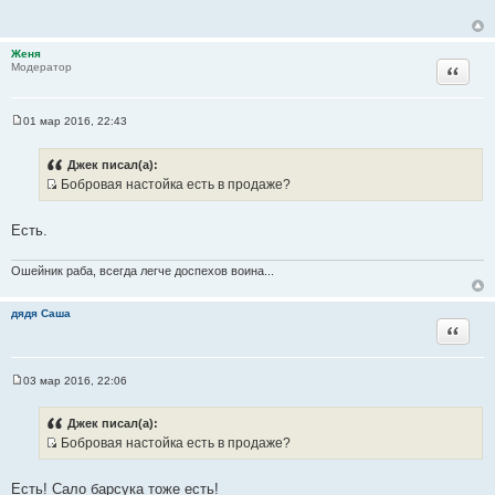
б
щ
е
н
Женя
и
Цитата
Модератор
е
01 мар 2016, 22:43
С
о
о
Джек писал(а):
б
Бобровая настойка есть в продаже?
щ
И
е
н
с
и
Есть.
т
е
о
Ошейник раба, всегда легче доспехов воина...
ч
н
дядя Саша
и
Цитата
к
ц
и
03 мар 2016, 22:06
С
т
о
а
о
Джек писал(а):
б
т
Бобровая настойка есть в продаже?
щ
ы
И
е
н
с
и
Есть! Сало барсука тоже есть!