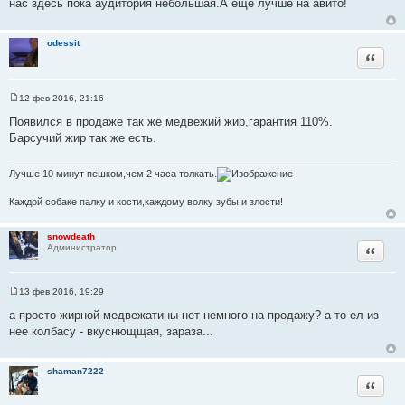
нас здесь пока аудитория небольшая.А ещё лучше на авито!
б
щ
е
н
odessit
и
Цитата
е
12 фев 2016, 21:16
С
о
Появился в продаже так же медвежий жир,гарантия 110%.
о
Барсучий жир так же есть.
б
щ
е
н
Лучше 10 минут пешком,чем 2 часа толкать.
и
е
Каждой собаке палку и кости,каждому волку зубы и злости!
snowdeath
Цитата
Администратор
13 фев 2016, 19:29
С
о
а просто жирной медвежатины нет немного на продажу? а то ел из
о
нее колбасу - вкуснющщая, зараза...
б
щ
е
н
shaman7222
и
Цитата
е