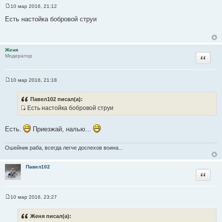
10 мар 2016, 21:12
С
о
Есть настойка бобровой струи
о
б
щ
е
н
Женя
и
Цитата
Модератор
е
10 мар 2016, 21:18
С
о
о
Павел102 писал(а):
б
Есть настойка бобровой струи
щ
И
е
н
с
и
Есть.
Приезжай, налью...
т
е
о
Ошейник раба, всегда легче доспехов воина...
ч
н
Павел102
и
Цитата
к
ц
и
10 мар 2016, 23:27
С
т
о
а
о
Женя писал(а):
б
т