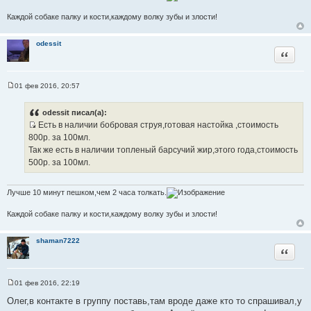
Каждой собаке палку и кости,каждому волку зубы и злости!
odessit
Цитата
01 фев 2016, 20:57
С
о
о
odessit писал(а):
б
Есть в наличии бобровая струя,готовая настойка ,стоимость
щ
И
е
800р. за 100мл.
н
с
Так же есть в наличии топленый барсучий жир,этого года,стоимость
и
т
е
500р. за 100мл.
о
ч
Лучше 10 минут пешком,чем 2 часа толкать.
н
и
Каждой собаке палку и кости,каждому волку зубы и злости!
к
ц
shaman7222
и
Цитата
т
а
01 фев 2016, 22:19
т
С
ы
о
Олег,в контакте в группу поставь,там вроде даже кто то спрашивал,у
о