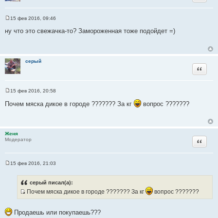
15 фев 2016, 09:46
С
о
ну что это свежачка-то? Замороженная тоже подойдет =)
о
б
щ
е
н
серый
и
Цитата
е
15 фев 2016, 20:58
С
о
Почем мяска дикое в городе ??????? За кг
вопрос ???????
о
б
щ
е
н
Женя
и
Цитата
Модератор
е
15 фев 2016, 21:03
С
о
о
серый писал(а):
б
Почем мяска дикое в городе ??????? За кг
вопрос ???????
щ
е
И
н
с
и
Продаешь или покупаешь???
е
т