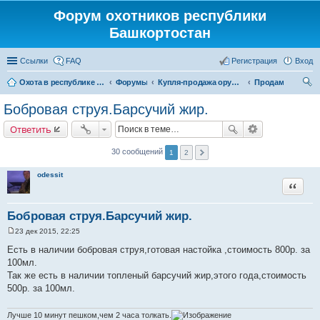
Форум охотников республики
Башкортостан
Ссылки
FAQ
Регистрация
Вход
Охота в республике Башкортостан
Форумы
Купля-продажа оружия, товаров для снаряжение патронов, охотничьих собак
Продам
ои
Бобровая струя.Барсучий жир.
ск
Ответить
30 сообщений
1
2
odessit
Цитата
Бобровая струя.Барсучий жир.
23 дек 2015, 22:25
С
о
Есть в наличии бобровая струя,готовая настойка ,стоимость 800р. за
о
100мл.
б
щ
Так же есть в наличии топленый барсучий жир,этого года,стоимость
е
500р. за 100мл.
н
и
е
Лучше 10 минут пешком,чем 2 часа толкать.