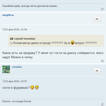
о
Ошейник раба, всегда легче доспехов воина...
ч
н
oleg28rus
и
Цитата
к
ц
и
15 фев 2016, 21:04
С
т
о
а
о
серый писал(а):
б
т
Почем мяска дикое в городе ??????? За кг
вопрос ???????
щ
ы
е
И
н
с
и
Какое есть на продажу? У меня тут гости на днюху собираются, мясо
е
т
надо! Можно в личку.
о
ч
evraska
н
Цитата
и
к
ц
15 фев 2016, 23:57
С
и
о
гости в фуражках?
т
о
б
а
щ
т
е
н
Охота- это когда Охота
ы
и