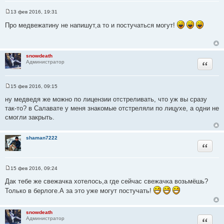
13 фев 2016, 19:31
С
о
Про медвежатину не напишут,а то и постучаться могут!
о
б
щ
е
н
snowdeath
и
Цитата
Администратор
е
15 фев 2016, 09:15
С
о
ну медведя же можно по лицензии отстреливать, что уж вы сразу
о
так-то? в Салавате у меня знакомые отстреляли по лицухе, а одни не
б
щ
смогли закрыть.
е
н
и
shaman7222
е
Цитата
15 фев 2016, 09:24
С
о
Дак тебе же свежачка хотелось,а где сейчас свежачка возьмёшь?
о
Только в берлоге.А за это уже могут постучать!
б
щ
е
н
snowdeath
и
Цитата
Администратор
е