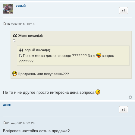
е
серый
Цитата
16 фев 2016, 16:18
С
о
о
Женя писал(а):
б
щ
И
е
н
с
серый писал(а):
и
т
Почем мяска дикое в городе ??????? За кг
вопрос
е
И
о
???????
с
ч
т
н
Продаешь или покупаешь???
о
и
ч
к
н
ц
Не то и не другое просто интересна цена вопроса
и
и
к
т
ц
а
Джек
и
Цитата
т
т
ы
а
01 мар 2016, 22:28
т
С
о
ы
Бобровая настойка есть в продаже?
о