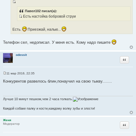
щ
ы
И
е
н
с
Павел102 писал(а):
и
Есть настойка бобровой струи
т
е
И
о
с
ч
Есть.
Приезжай, налью...
т
н
о
и
Телефон сел, недописал. У меня есть. Кому надо пишите
ч
к
н
ц
и
и
odessit
к
Цитата
т
ц
а
и
т
11 мар 2016, 22:35
т
С
ы
о
а
Конкурентов развелось блин,понаучил на свою тыкву........
о
т
б
щ
ы
е
н
Лучше 10 минут пешком,чем 2 часа толкать.
и
е
Каждой собаке палку и кости,каждому волку зубы и злости!
Женя
Цитата
Модератор