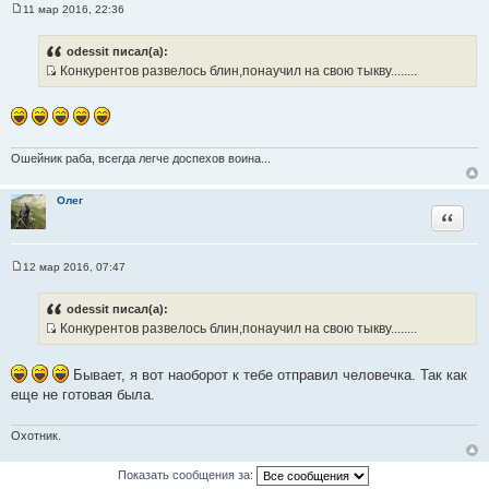
11 мар 2016, 22:36
С
о
о
odessit писал(а):
б
Конкурентов развелось блин,понаучил на свою тыкву........
щ
И
е
н
с
и
т
е
о
Ошейник раба, всегда легче доспехов воина...
ч
н
Олег
и
Цитата
к
ц
и
12 мар 2016, 07:47
С
т
о
а
о
odessit писал(а):
б
т
Конкурентов развелось блин,понаучил на свою тыкву........
щ
ы
И
е
н
с
и
Бывает, я вот наоборот к тебе отправил человечка. Так как
т
е
еще не готовая была.
о
ч
Охотник.
н
и
Показать сообщения за:
к