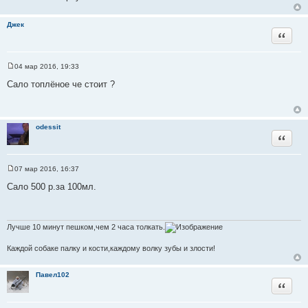
т
е
о
Джек
ч
Цитата
н
и
к
04 мар 2016, 19:33
С
ц
о
Сало топлёное че стоит ?
и
о
б
т
щ
а
е
н
т
odessit
и
Цитата
ы
е
07 мар 2016, 16:37
С
о
Сало 500 р.за 100мл.
о
б
щ
е
н
Лучше 10 минут пешком,чем 2 часа толкать.
и
е
Каждой собаке палку и кости,каждому волку зубы и злости!
Павел102
Цитата