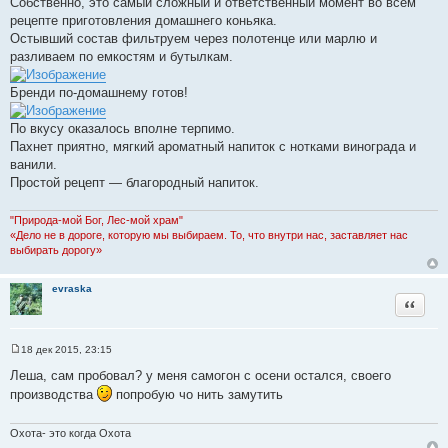
Собственно, это самый сложный и ответственный момент во всем
рецепте приготовления домашнего коньяка.
Остывший состав фильтруем через полотенце или марлю и
разливаем по емкостям и бутылкам.
Бренди по-домашнему готов!
По вкусу оказалось вполне терпимо.
Пахнет приятно, мягкий ароматный напиток с нотками винограда и
ванили.
Простой рецепт — благородный напиток.
"Природа-мой Бог, Лес-мой храм"
«Дело не в дороге, которую мы выбираем. То, что внутри нас, заставляет нас
выбирать дорогу»
evraska
Цитата
18 дек 2015, 23:15
С
о
Леша, сам пробовал? у меня самогон с осени остался, своего
о
производства
попробую чо нить замутить
б
щ
е
н
Охота- это когда Охота
и