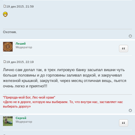
к
19 дек 2015, 21:59
ц
С
о
и
о
т
б
щ
а
е
т
н
Охотник.
и
ы
е
Леший
Цитата
Модератор
19 дек 2015, 22:19
С
о
Лично сам делал так, в трех литровую банку засыпал вишни чуть
о
больше половины и до горловины заливал водкой, и закручивал
б
щ
железной крышкой, закруткой, через месяц отличная вещь, пьется
е
очень легко и приятно!!!
н
и
е
"Природа-мой Бог, Лес-мой храм"
«Дело не в дороге, которую мы выбираем. То, что внутри нас, заставляет нас
выбирать дорогу»
Сергей
Цитата
Модератор