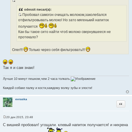
щ
И
е
н
с
odessit писал(а):
и
Пробовал самогон очищать молоком,заколебался
т
е
И
отфильтровывать молоко! Но зато мягенький напиток
о
с
ч
получается
т
н
Как бы такое сито найти чтоб молоко свернувшееся не
о
и
протекало?
ч
к
н
ц
Олег!!!
Только через себя фильтровать!!!
и
и
к
т
ц
а
и
Так я и сам знаю!
т
т
ы
а
Лучше 10 минут пешком,чем 2 часа толкать.
т
ы
Каждой собаке палку и кости,каждому волку зубы и злости!
evraska
Цитата
20 дек 2015, 23:48
С
о
С вишней пробовал! угощали. клевый напиток получается! и нихрена
о
б