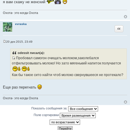
я вам скажу не женский
щ
е
н
и
Охота- это когда Охота
е
evraska
Цитата
20 дек 2015, 23:49
С
о
о
odessit писал(а):
б
Пробовал самогон очищать молоком,заколебался
щ
И
е
отфильтровывать молоко! Но зато мягенький напиток получается
н
с
и
т
е
Как бы такое сито найти чтоб молоко свернувшееся не протекало?
о
ч
Еще раз перегнать
н
и
Охота- это когда Охота
к
ц
Показать сообщения за:
и
т
Поле сортировки
а
т
ы