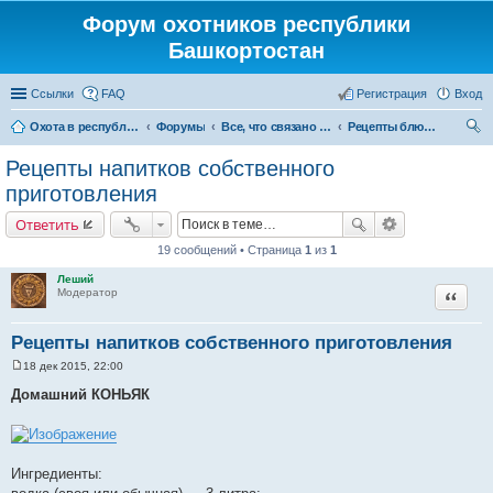
Форум охотников республики
Башкортостан
Ссылки
FAQ
Регистрация
Вход
Охота в республике Башкортостан
Форумы
Все, что связано с охотой
Рецепты блюд из дичи
ои
Рецепты напитков собственного
ск
приготовления
Ответить
19 сообщений • Страница
1
из
1
Леший
Цитата
Модератор
Рецепты напитков собственного приготовления
18 дек 2015, 22:00
С
о
Домашний КОНЬЯК
о
б
щ
е
н
и
Ингредиенты:
е