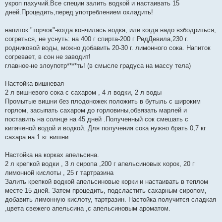
укроп пахучий.Все специи залить водкой и настаивать 15
дней.Процедить,перед употреблением охладить!
напиток "торчок"-когда кончилась водка, или когда надо взбодриться,
согреться, не уснуть: на 400 г спирта-200 г РедДевила,230 г.
родниковой воды, можно добавить 20-30 г. лимонного сока. Напиток
согревает, в сон не заводит!
главное-не злоупотр****ть! (в смысле градуса на массу тела)
Настойка вишневая
2 л вишневого сока с сахаром , 4 л водки, 2 л воды
Промытые вишни без плодоножек положить в бутыль с широким
горлом, засыпать сахаром до горловины,обвязать марлей и
поставить на солнце на 45 дней .Полученный сок смешать с
кипяченой водой и водкой. Для получения сока нужно брать 0,7 кг
сахара на 1 кг вишни.
Настойка на корках апельсина.
2 л крепкой водки , 3 л сиропа ,200 г апельсиновых корок, 20 г
лимонной кислоты , 25 г тартразина
Залить крепкой водкой апельсиновые корки и настаивать в теплом
месте 15 дней. Затем процедить, подсластить сахарным сиропом,
добавить лимонную кислоту, тартразин. Настойка получится сладкая
,цвета свежего апельсина ,с апельсиновым ароматом.