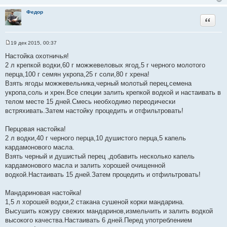
е
Федор
Цитата
19 дек 2015, 00:37
С
о
Настойка охотничья!
о
2 л крепкой водки,60 г можжевеловых ягод,5 г черного молотого
б
щ
перца,100 г семян укропа,25 г соли,80 г хрена!
е
Взять ягоды можжевельника,черный молотый перец,семена
н
и
укропа,соль и хрен.Все специи залить крепкой водкой и настаивать в
е
телом месте 15 дней.Смесь необходимо переодически
встряхивать.Затем настойку процедить и отфильтровать!
Перцовая настойка!
2 л водки,40 г черного перца,10 душистого перца,5 капель
кардамонового масла.
Взять черный и душистый перец ,добавить несколько капель
кардамонового масла и залить хорошей очищенной
водкой.Настаивать 15 дней.Затем процедить и отфильтровать!
Мандариновая настойка!
1,5 л хорошей водки,2 стакана сушеной корки мандарина.
Высушить кожуру свежих мандаринов,измельчить и залить водкой
высокого качества.Настаивать 6 дней.Перед употреблением