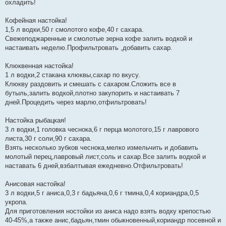
охладить!
Кофейная настойка!
1,5 л водки,50 г смолотого кофе,40 г сахара.
Свежеподжаренные и смолотые зерна кофе залить водкой и
настаивать неделю.Профильтровать ,добавить сахар.
Клюквенная настойка!
1 л водки,2 стакана клюквы,сахар по вкусу.
Клюкву раздовить и смешать с сахаром.Сложить все в
бутыль,залить водкой,плотно закупорить и настаивать 7
дней.Процедить через марлю,отфильтровать!
Настойка рыбацкая!
3 л водки,1 головка чеснока,6 г перца молотого,15 г лаврового
листа,30 г соли,90 г сахара.
Взять несколько зубков чеснока,мелко измельчить и добавить
молотый перец,лавровый лист,соль и сахар.Все залить водкой и
наставать 6 дней,взбалтывая ежедневно.Отфильтровать!
Анисовая настойка!
3 л водки,5 г аниса,0,3 г бадьяна,0,6 г тмина,0,4 кориандра,0,5
укропа.
Для приготовления ностойки из аниса надо взять водку крепостью
40-45%,а также анис,бадьян,тмин обыкновенный,кориандр посевной и