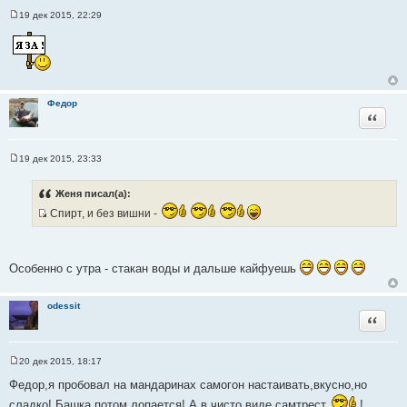
19 дек 2015, 22:29
С
о
о
б
щ
е
н
и
Федор
е
Цитата
19 дек 2015, 23:33
С
о
о
Женя писал(а):
б
щ
Спирт, и без вишни -
е
И
н
с
и
е
т
Особенно с утра - стакан воды и дальше кайфуешь
о
ч
н
odessit
Цитата
и
к
ц
20 дек 2015, 18:17
С
и
о
Федор,я пробовал на мандаринах самогон настаивать,вкусно,но
т
о
б
сладко! Башка потом лопается! А в чисто виде самтрест
!
а