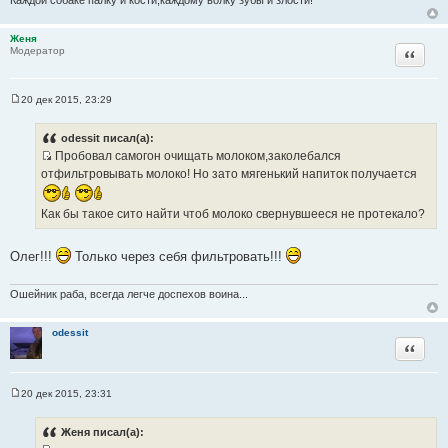
Каждой собаке палку и кости,каждому волку зубы и злости!
Женя
Цитата
Модератор
20 дек 2015, 23:29
С
о
о
odessit писал(а):
б
Пробовал самогон очищать молоком,заколебался
щ
И
е
отфильтровывать молоко! Но зато мягенький напиток получается
н
с
и
т
е
Как бы такое сито найти чтоб молоко свернувшееся не протекало?
о
ч
Олег!!!
Только через себя фильтровать!!!
н
и
Ошейник раба, всегда легче доспехов воина...
к
ц
и
odessit
Цитата
т
а
т
20 дек 2015, 23:31
ы
С
о
о
Женя писал(а):
б