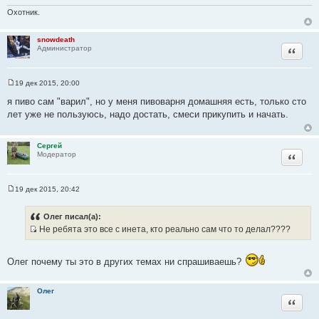
е
н
Охотник.
и
е
snowdeath
Цитата
Администратор
19 дек 2015, 20:00
С
о
я пиво сам "варил", но у меня пивоварня домашняя есть, только сто
о
лет уже не пользуюсь, надо достать, смеси прикупить и начать.
б
щ
е
н
Сергей
и
Цитата
Модератор
е
19 дек 2015, 20:42
С
о
о
Олег писал(а):
б
Не ребята это все с инета, кто реально сам что то делал????
щ
И
е
н
с
и
Олег почему ты это в других темах ни спрашиваешь?
т
е
о
ч
Олег
Цитата
н
и