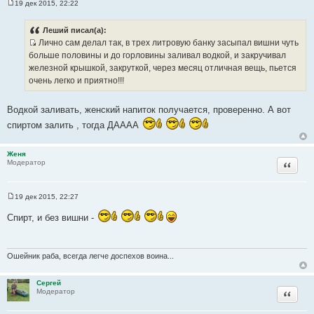
19 дек 2015, 22:22
С
о
о
Леший писал(а):
б
Лично сам делал так, в трех литровую банку засыпал вишни чуть
щ
И
е
больше половины и до горловины заливал водкой, и закручивал
н
с
железной крышкой, закруткой, через месяц отличная вещь, пьется
и
т
е
очень легко и приятно!!!
о
ч
Водкой заливать, женский напиток получается, проверенно. А вот
н
спиртом залить , тогда ДАААА
и
к
ц
Женя
Цитата
Модератор
и
т
а
19 дек 2015, 22:27
т
С
о
ы
Спирт, и без вишни -
о
б
щ
е
н
Ошейник раба, всегда легче доспехов воина...
и
е
Сергей
Цитата
Модератор