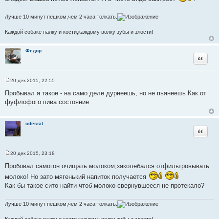
щ
т
е
н
ы
Лучше 10 минут пешком,чем 2 часа толкать.
и
е
Каждой собаке палку и кости,каждому волку зубы и злости!
Федор
Цитата
20 дек 2015, 22:55
С
о
Пробывал я такое - на само деле дурнеешь, но не пьянеешь Как от
о
фуфлофого пива состояние
б
щ
е
н
odessit
и
Цитата
е
20 дек 2015, 23:18
С
о
Пробовал самогон очищать молоком,заколебался отфильтровывать
о
б
молоко! Но зато мягенький напиток получается
щ
Как бы такое сито найти чтоб молоко свернувшееся не протекало?
е
н
и
Лучше 10 минут пешком,чем 2 часа толкать.
е