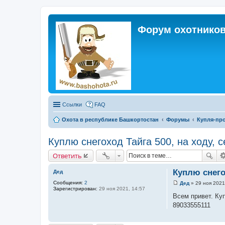
Форум охотников
Ссылки
FAQ
Охота в республике Башкортостан
Форумы
Купля-про
Куплю снегоход Тайга 500, на ходу, сел, п
Ответить
Куплю снегохо
Дед
Сообщения:
2
Дед
»
29 ноя 2021
С
Зарегистрирован:
29 ноя 2021, 14:57
о
Всем привет. Ку
о
89033555111
б
щ
е
н