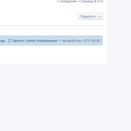
1 сообщение • Страница
1
из
1
Перейти
нда
Удалить cookies конференции
Часовой пояс:
UTC+05:00