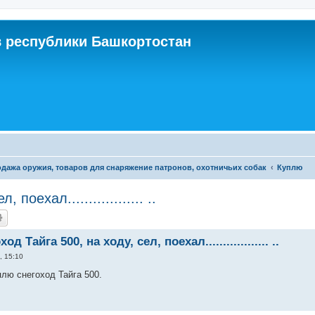
 республики Башкортостан
дажа оружия, товаров для снаряжение патронов, охотничьих собак
Куплю
оехал.................. ..
д Тайга 500, на ходу, сел, поехал.................. ..
, 15:10
плю снегоход Тайга 500.