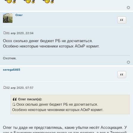
а
т
ы
Олег
Цитата
01 апр 2020, 22:04
С
о
Оххх сколько денег бюджет РБ не досчитаеться.
о
Особено некоторые ченовники которых АОиР кормит.
б
щ
е
н
Охотник.
и
е
serega6465
Цитата
02 апр 2020, 07:57
С
о
о
Олег писал(а):
б
Оххх сколько денег бюджет РБ не досчитаеться.
щ
И
е
Особено некоторые ченовники которых АОиР кормит.
н
с
и
т
е
о
Олег ты даде не представляешь, какие убытки несёт Ассоциация. У
ч
нас в Башкирии комерческая охота не так развита, а вот в Тверской,