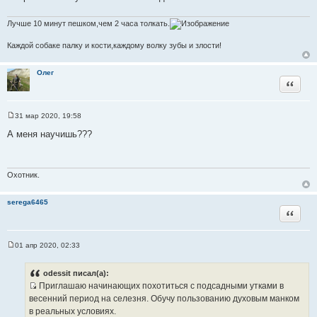
Лучше 10 минут пешком,чем 2 часа толкать.
Каждой собаке палку и кости,каждому волку зубы и злости!
Олег
Цитата
31 мар 2020, 19:58
С
о
А меня научишь???
о
б
щ
е
н
Охотник.
и
е
serega6465
Цитата
01 апр 2020, 02:33
С
о
о
odessit писал(а):
б
Приглашаю начинающих похотиться с подсадными утками в
щ
И
е
весенний период на селезня. Обучу пользованию духовым манком
н
с
в реальных условиях.
и