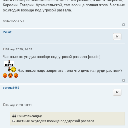
н
Карелии, Татарии, Архангельской, там вообще полная жопа. Частные
и
ох.угодия вообще под угрозой развала.
к
ц
8 962 522 4774
и
т
Ринат
а
Цитата
т
ы
02 апр 2020, 14:07
С
о
Частные ох.угодия вообще под угрозой развала.[/quote]
о
б
щ
е
Частников надо запретить , они что дичь на груди растили?
н
и
е
serega6465
Цитата
02 апр 2020, 20:11
С
о
о
Ринат писал(а):
б
Частные ох.угодия вообще под угрозой развала.
щ
И
е