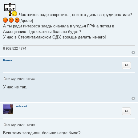
н
с
и
т
е
о
Частников надо запретить , они что дичь на груди растили?
ч
[/quote]
н
А ты ради интереса заедь сначала в угодья ГРФ а потом в
и
Ассоциацию. Где скатины больше будет?
к
У нас в Стерлитамакском ОДУ, вообще делать нечего!
ц
и
8 962 522 4774
т
а
Ринат
т
Цитата
ы
02 апр 2020, 20:44
С
о
У нас не так.
о
б
щ
е
н
odessit
и
Цитата
е
09 апр 2020, 13:09
С
о
Всю тему загадили, больше негде было?
о