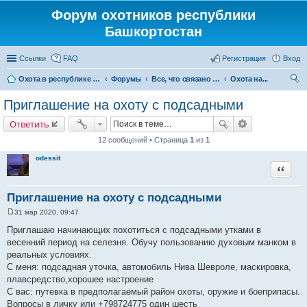
Форум охотников республики
Башкортостан
Ссылки
FAQ
Регистрация
Вход
Охота в республике Башкортостан
Форумы
Все, что связано с охотой
Охота на...
ои
Приглашение на охоту с подсадными
ск
Ответить
12 сообщений • Страница
1
из
1
odessit
Цитата
Приглашение на охоту с подсадными
31 мар 2020, 09:47
С
о
Приглашаю начинающих похотиться с подсадными утками в
о
весенний период на селезня. Обучу пользованию духовым манком в
б
щ
реальных условиях.
е
С меня: подсадная уточка, автомобиль Нива Шевроле, маскировка,
н
и
плавсредство,хорошее настроение
е
С вас: путевка в предполагаемый район охоты, оружие и боеприпасы.
Вопросы в личку или +798724775 один шесть