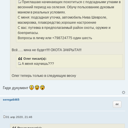
Приглашаю начинающих похотиться с подсадными утками в
т
е
И
весенний период на селезня. Обучу пользованию духовым
о
с
манком в реальных условиях.
ч
т
С меня: подсадная уточка, автомобиль Нива Шевроле,
н
о
маскировка, плавсредство,хорошее настроение
и
ч
С вас: путевка в предполагаемый район охоты, оружие и
к
н
боеприпасы.
ц
и
Вопросы в личку или +798724775 один шесть
и
к
т
ц
а
Всё...... кина не будет!!!! ОХОТА ЗАКРЫТА!!!
и
т
т
ы
Олег писал(а):
а
А меня научишь???
т
И
ы
с
Олег теперь только в следующую весну
т
о
Гиде дукумент
ч
н
и
serega6465
Цитата
к
ц
и
01 апр 2020, 21:46
т
С
о
а
о