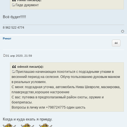
Ринат писал(а):
т
б
Гиде дукумент
щ
ы
И
е
н
с
и
Всё будет!!!!!
т
е
о
8 962 522 4774
ч
н
Ринат
и
Цитата
к
ц
и
01 апр 2020, 21:59
С
т
о
а
о
odessit писал(а):
б
т
Приглашаю начинающих похотиться с подсадными утками в
щ
ы
И
е
весенний период на селезня. Обучу пользованию духовым манком
н
с
в реальных условиях.
и
т
е
С меня: подсадная уточка, автомобиль Нива Шевроле, маскировка,
о
плавсредство,хорошее настроение
ч
С вас: путевка в предполагаемый район охоты, оружие и
н
боеприпасы.
и
Вопросы в личку или +798724775 один шесть
к
ц
Когда и куда ехать я приеду.
и
т