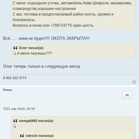
т
е
С меня: подсадная уточка, автомобиль Нива Шевроле, маскировка,
о
плавсредство,хорошее настроение
ч
С вас: путевка в предполагаемый район охоты, оружие и
н
боеприпасы.
и
Вопросы в личку или +798724775 один шесть
к
ц
Всё...... кина не будет!!!! ОХОТА ЗАКРЫТА!!!
и
т
Олег писал(а):
а
А меня научишь???
т
И
ы
с
Олег теперь только в следующую весну
т
о
8 962 522 4774
ч
н
Ринат
и
Цитата
к
ц
и
01 апр 2020, 20:53
С
т
о
а
о
serega6465 писал(а):
б
т
щ
ы
И
е
н
с
odessit писал(а):
и