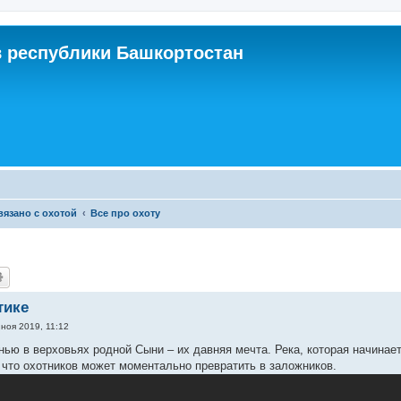
 республики Башкортостан
связано с охотой
Все про охоту
тике
 ноя 2019, 11:12
нью в верховьях родной Сыни – их давняя мечта. Река, которая начинает
 что охотников может моментально превратить в заложников.