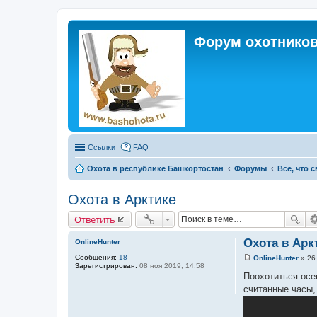
Форум охотников
Ссылки
FAQ
Охота в республике Башкортостан
Форумы
Все, что 
Охота в Арктике
Ответить
Охота в Арк
OnlineHunter
Сообщения:
18
OnlineHunter
»
26
С
Зарегистрирован:
08 ноя 2019, 14:58
о
Поохотиться осе
о
считанные часы,
б
щ
е
н