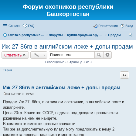
Форум охотников республики
Башкортостан
Ссылки
FAQ
Регистрация
Вход
Охота в республике Башкортостан
Форумы
Купля-продажа оружия, товаров для снаряжение патронов, охотничьих собак
Продам
ои
Иж-27 86гв в английском ложе + допы продам
ск
Ответить
1 сообщение • Страница
1
из
1
Терик
Цитата
Иж-27 86гв в английском ложе + допы продам
03 окт 2019, 19:59
С
о
Продам Иж-27, 86гв, в отличном состоянии, в английском ложе и
о
аквапринте.
б
щ
Цена 20тр. Качество СССР, неделю под дождем проваляется-
е
ржавчины на нем не найдете.
н
и
В комплекте имеются разные запчасти.
е
Так же за дополнительную плату могу предложить к нему 2
комплекта дерева - классика и монте-карло.