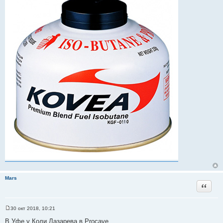
Mars
Цитата
30 окт 2018, 10:21
С
о
В Уфе у Коли Лазарева в Procave.