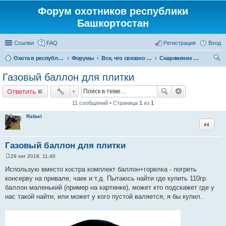
Форум охотников республики
Башкортостан
Ссылки
FAQ
Регистрация
Вход
Охота в республике Башкортостан
Форумы
Все, что связано с охотой
Снаряжение и экипировка для охоты
ои
Газовый баллон для плитки
ск
Ответить
11 сообщений • Страница
1
из
1
Rafael
Цитата
Газовый баллон для плитки
29 окт 2018, 11:40
С
о
Использую вместо костра комплект баллон+горелка - погреть
о
консерву на привале, чаек и т.д. Пытаюсь найти где купить 110гр.
б
щ
баллон маленький (пример на картинке), может кто подскажет где у
е
нас такой найти, или может у кого пустой валяется, я бы купил..
н
и
е