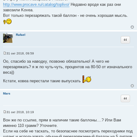
о
http://www.procave.ru/catalog/toplivo/
Недавно вроде как раз они
б
щ
завозили Kovea.
е
Вот только перезаряжать такой баллон - не очень хорошая мысль.
н
и
е
Rafael
Цитата
31 окт 2018, 09:59
С
о
Оо, спасибо за наводку, позвоню обязательно! А чего не
о
перезаряжать? я ж по чуть-чуть, процентов на 80-50 от изначального
б
щ
веса))
е
н
Кстати, ковеа перестали такие выпускать
и
е
Mars
Цитата
31 окт 2018, 10:19
С
о
Вон же по ссылке, прям в наличии такие баллоны....? Или Вам
о
именно 110 грамм? Уточните.
б
щ
Если на себе не таскать, то безопаснее посмотреть переходники под
е
шланг и использовать обычный перезаряжаемый баллон на 5 литров.
н