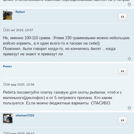
и
е
Rafael
Цитата
31 окт 2018, 13:57
С
о
Не, именно 100-110 грамм. Этими 230 граммовыми можно небольшое
о
войско кормить, а я один всего-то и таскаю на себе))
б
щ
Позвонил, были говорит когда-то, но кончились билят .. когда
е
привезут не знают и привезут ли
н
и
е
Ринат
Цитата
06 мар 2020, 15:56
С
о
Ребята посоветуйте плитку газовую для охоты рыбалки, чтоб и с
о
маленького(дихлофос) и от 5 литрового пропана. Кто каким
б
щ
пользуется. Если можно бюджетные варианты. СПАСИБО.
е
н
и
shaman7222
е
Цитата
07 мар 2020, 09:44