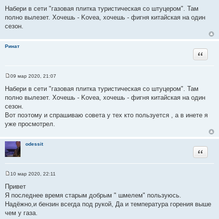
о
Набери в сети "газовая плитка туристическая со штуцером". Там
ч
полно вылезет. Хочешь - Kovea, хочешь - фигня китайская на один
н
сезон.
и
к
Ринат
ц
Цитата
и
т
а
09 мар 2020, 21:07
С
т
о
Набери в сети "газовая плитка туристическая со штуцером". Там
ы
о
полно вылезет. Хочешь - Kovea, хочешь - фигня китайская на один
б
щ
сезон.
е
Вот поэтому и спрашиваю совета у тех кто пользуется , а в инете я
н
и
уже просмотрел.
е
odessit
Цитата
10 мар 2020, 22:11
С
о
Привет
о
Я последнее время старым добрым " шмелем" пользуюсь.
б
щ
Надёжно,и бензин всегда под рукой, Да и температура горения выше
е
чем у газа.
н