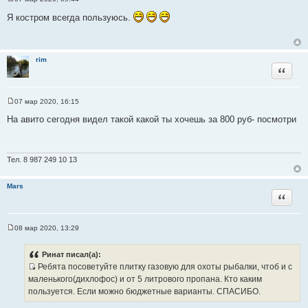
С
о
Я костром всегда пользуюсь.
о
б
щ
е
н
rim
и
Цитата
е
07 мар 2020, 16:15
С
о
На авито сегодня видел такой какой ты хочешь за 800 руб- посмотри
о
б
щ
е
н
Тел. 8 987 249 10 13
и
е
Mars
Цитата
08 мар 2020, 13:29
С
о
о
Ринат писал(а):
б
Ребята посоветуйте плитку газовую для охоты рыбалки, чтоб и с
щ
И
е
маленького(дихлофос) и от 5 литрового пропана. Кто каким
н
с
пользуется. Если можно бюджетные варианты. СПАСИБО.
и
т
е