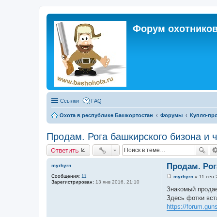
Форум охотников
Ссылки
FAQ
Охота в республике Башкортостан
Форумы
Купля-про
Продам. Рога башкирского бизона и 
Ответить
Продам. Рог
myrhyrn
Сообщения:
11
myrhyrn
»
11 сен 
С
Зарегистрирован:
13 янв 2016, 21:10
о
Знакомый продае
о
Здесь фотки вст
б
щ
https://forum.gun
е
н