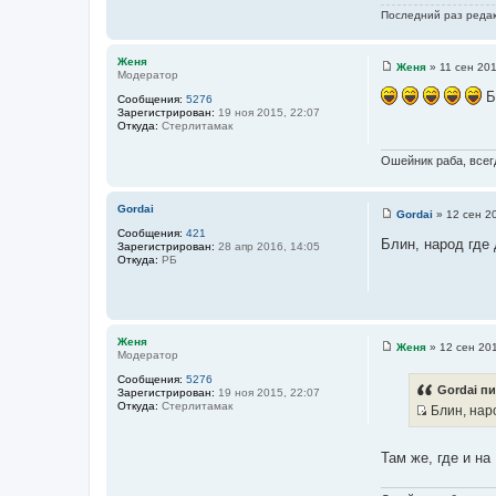
и
Последний раз реда
е
Женя
Женя
»
11 сен 201
Модератор
С
о
Б
Сообщения:
5276
о
Зарегистрирован:
19 ноя 2015, 22:07
б
Откуда:
Стерлитамак
щ
е
н
Ошейник раба, всегд
и
е
Gordai
Gordai
»
12 сен 2
С
Сообщения:
421
о
Блин, народ где
Зарегистрирован:
28 апр 2016, 14:05
о
Откуда:
РБ
б
щ
е
н
и
е
Женя
Женя
»
12 сен 201
Модератор
С
о
Сообщения:
5276
о
Gordai пи
Зарегистрирован:
19 ноя 2015, 22:07
б
Откуда:
Стерлитамак
Блин, нар
щ
е
И
н
с
и
Там же, где и на
е
т
о