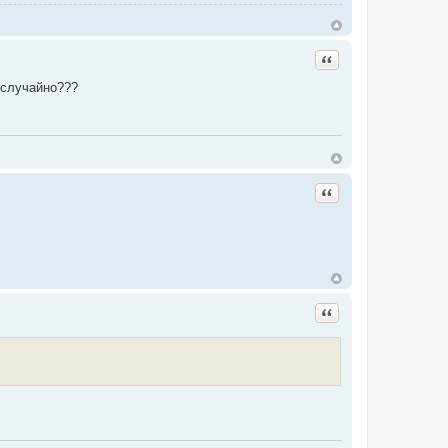
Цитата
 случайно???
Цитата
Цитата