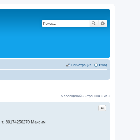
Регистрация
Вход
5 сообщений • Страница
1
из
1
Цитата
. т. 89174256270 Максим