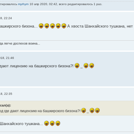
ктировалось
myrhyrn
10 апр 2020, 02:42, всего редактировалось 1 раз.
8, 22:24
ашкирского бизона...
А хвоста Шанхайского тушкана, нет
а легче доспехов воина...
018, 21:46
 дают лицензию на башкирского бизона?!
_
8, 22:35
сал(а):
од где дают лицензию на башкирского бизона?!
_
 Шанхайского тушкана...