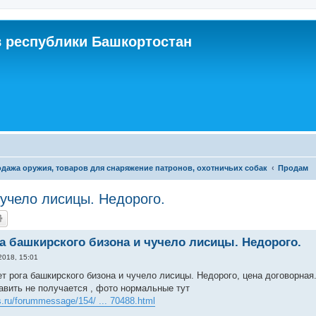
 республики Башкортостан
дажа оружия, товаров для снаряжение патронов, охотничьих собак
Продам
чучело лисицы. Недорого.
а башкирского бизона и чучело лисицы. Недорого.
2018, 15:01
т рога башкирского бизона и чучело лисицы. Недорого, цена договорная
авить не получается , фото нормальные тут
s.ru/forummessage/154/ ... 70488.html