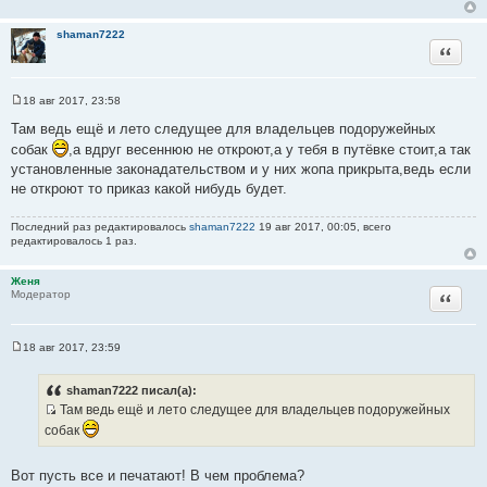
а
т
shaman7222
Цитата
ы
18 авг 2017, 23:58
С
о
Там ведь ещё и лето следущее для владельцев подоружейных
о
собак
,а вдруг весеннюю не откроют,а у тебя в путёвке стоит,а так
б
щ
установленные законадательством и у них жопа прикрыта,ведь если
е
не откроют то приказ какой нибудь будет.
н
и
е
Последний раз редактировалось
shaman7222
19 авг 2017, 00:05, всего
редактировалось 1 раз.
Женя
Цитата
Модератор
18 авг 2017, 23:59
С
о
о
shaman7222 писал(а):
б
Там ведь ещё и лето следущее для владельцев подоружейных
щ
И
е
собак
н
с
и
т
е
Вот пусть все и печатают! В чем проблема?
о