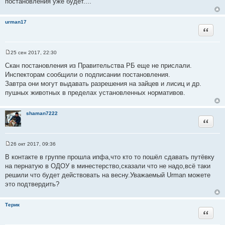
постановления уже будет....
а
т
urman17
ы
Цитата
25 сен 2017, 22:30
С
о
Скан постановления из Правительства РБ еще не прислали.
о
Инспекторам сообщили о подписании постановления.
б
щ
Завтра они могут выдавать разрешения на зайцев и лисиц и др.
е
пушных животных в пределах установленных нормативов.
н
и
е
shaman7222
Цитата
26 окт 2017, 09:36
С
о
В контакте в группе прошла ипфа,что кто то пошёл сдавать путёвку
о
на пернатую в ОДОУ в минестерство,сказали что не надо,всё таки
б
щ
решили что будет действовать на весну.Уважаемый Urman можете
е
это подтвердить?
н
и
е
Терик
Цитата