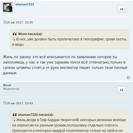
shaman7222
Цитата
18 авг 2017, 23:35
С
о
о
Женя писал(а):
б
В них, уже должно быть пропечатано в типографии, сроки охоты,
щ
И
е
и виды
н
с
и
т
е
Жень,по закону это всё вписывается по заявлению которое ты
о
заполняешь,у нас и так уже заранее почти всё отпечатано,только в
ч
сроках штампы стоят,а от руки инспектор пишет только твои личные
н
данные.
и
к
Женя
ц
Цитата
Модератор
и
т
а
18 авг 2017, 23:43
С
т
о
ы
о
shaman7222 писал(а):
б
Жень,везде в Грф бардак творится!В некторых регионах вообще
щ
И
е
на пернатую по разным срокам,госпошлину отдельно платить
н
с
приходится,в некторых каждый госинспектор только на свой р-он
и