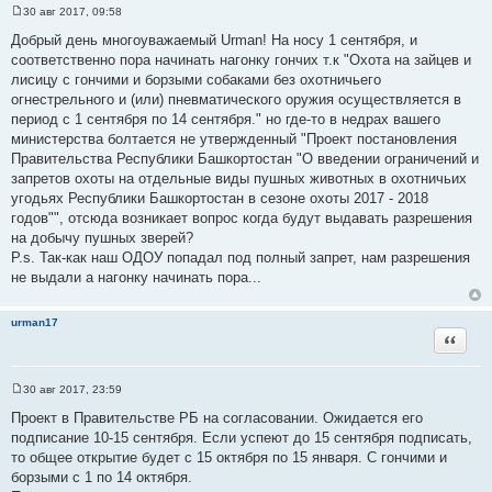
30 авг 2017, 09:58
С
о
Добрый день многоуважаемый Urman! На носу 1 сентября, и
о
соответственно пора начинать нагонку гончих т.к "Охота на зайцев и
б
щ
лисицу с гончими и борзыми собаками без охотничьего
е
огнестрельного и (или) пневматического оружия осуществляется в
н
и
период с 1 сентября по 14 сентября." но где-то в недрах вашего
е
министерства болтается не утвержденный "Проект постановления
Правительства Республики Башкортостан "О введении ограничений и
запретов охоты на отдельные виды пушных животных в охотничьих
угодьях Республики Башкортостан в сезоне охоты 2017 - 2018
годов"", отсюда возникает вопрос когда будут выдавать разрешения
на добычу пушных зверей?
P.s. Так-как наш ОДОУ попадал под полный запрет, нам разрешения
не выдали а нагонку начинать пора...
urman17
Цитата
30 авг 2017, 23:59
С
о
Проект в Правительстве РБ на согласовании. Ожидается его
о
подписание 10-15 сентября. Если успеют до 15 сентября подписать,
б
щ
то общее открытие будет с 15 октября по 15 января. С гончими и
е
борзыми с 1 по 14 октября.
н
и