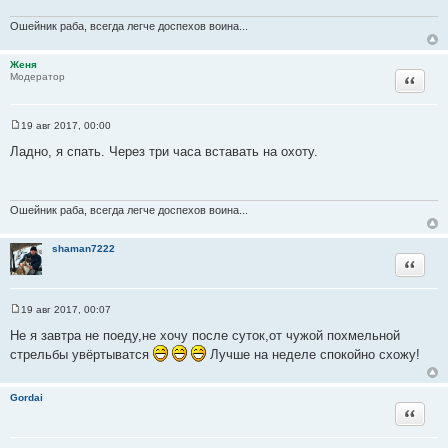
ч
Ошейник раба, всегда легче доспехов воина...
н
и
Женя
к
Цитата
Модератор
ц
и
т
19 авг 2017, 00:00
С
а
о
Ладно, я спать. Через три часа вставать на охоту.
т
о
б
ы
щ
е
н
Ошейник раба, всегда легче доспехов воина...
и
е
shaman7222
Цитата
19 авг 2017, 00:07
С
о
Не я завтра не поеду,не хочу после суток,от чужой похмельной
о
стрельбы увёртыватся
Лучше на неделе спокойно схожу!
б
щ
е
н
Gordai
и
Цитата
е