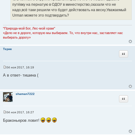
И
е
путёвку на пернатую в ОДОУ в минестерство,сказали что не
с
надо,всё таки решили что будет действовать на весну.Уважаемый
т
Urman можете это подтвердить?
о
ч
"Природа-мой Бог, Лес-мой храм"
н
«Дело не в дороге, которую мы выбираем. То, что внутри нас, заставляет нас
и
выбирать дорогу»
к
ц
Терик
и
Цитата
т
а
04 ноя 2017, 16:19
т
С
ы
о
А в ответ- тишина (
о
б
щ
е
н
shaman7222
и
Цитата
е
04 ноя 2017, 16:27
С
о
Браконьеров ловит!
о
б
щ
е