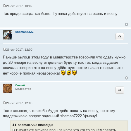
26 окт 2017, 10:02
С
о
Так вроде всегда так было. Путевка действует на осень и весну
о
б
щ
е
н
shaman7222
и
Цитата
е
26 окт 2017, 12:00
С
о
Раньше было,в этом году в министерстве говорили что сдать нужно
о
до 20 января на весну отдельная будет,у нас гос когда выдавал
б
щ
сначала говорил что на весну дёйствует,потом начал говорить что
е
нет,короче полная неразбериха!
н
и
е
Леший
Цитата
Модератор
26 окт 2017, 12:08
С
о
Тоже слышал, что якобы будет действовать на весну, поэтому
о
поддерживаю вопрос заданный shaman7222 Урману!
б
щ
е
shaman7222 писал(а):
н
В контакте в группе прошла ипфа,что кто то пошёл сдавать
и