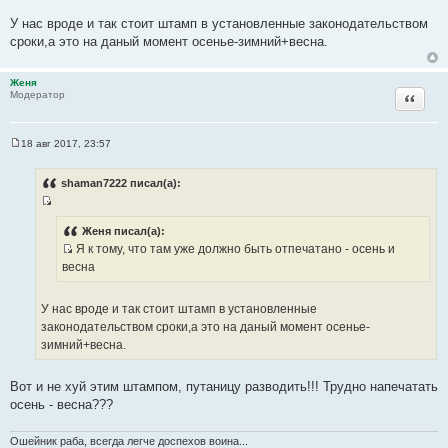
н
с
и
У нас вроде и так стоит штамп в установленные законодательством
т
е
сроки,а это на даный момент осенье-зимний+весна.
о
ч
Женя
н
Цитата
Модератор
и
к
ц
18 авг 2017, 23:57
С
и
о
т
о
shaman7222 писал(а):
б
а
щ
т
И
е
н
ы
с
Женя писал(а):
и
Я к тому, что там уже должно быть отпечатано - осень и
т
е
И
весна
о
с
ч
т
н
У нас вроде и так стоит штамп в установленные
о
и
законодательством сроки,а это на даный момент осенье-
ч
к
зимний+весна.
н
ц
и
и
Вот и не хуй этим штампом, путаницу разводить!!! Трудно напечатать
к
т
осень - весна???
ц
а
и
т
т
Ошейник раба, всегда легче доспехов воина...
ы