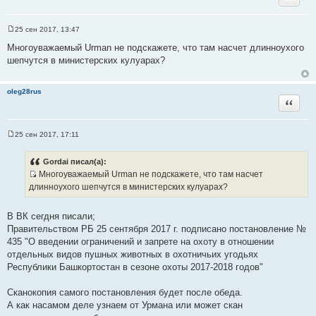
25 сен 2017, 13:47
С
о
Многоуважаемый Urman не подскажете, что там насчет длинноухого
о
шепчутся в министерских кулуарах?
б
щ
е
н
oleg28rus
и
Цитата
е
25 сен 2017, 17:11
С
о
о
Gordai писал(а):
б
Многоуважаемый Urman не подскажете, что там насчет
щ
И
е
длинноухого шепчутся в министерских кулуарах?
н
с
и
т
е
В ВК сегдня писали;
о
Правительством РБ 25 сентября 2017 г. подписано постановление №
ч
435 "О введении ограничений и запрете на охоту в отношении
н
отдельных видов пушных животных в охотничьих угодьях
и
Республики Башкортостан в сезоне охоты 2017-2018 годов"
к
ц
Сканокопия самого постановления будет после обеда.
и
А как насамом деле узнаем от Урмана или может скан
т