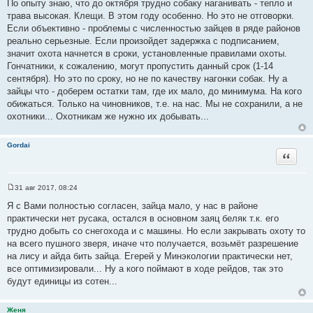
По опыту знаю, что до октября трудно собаку наганивать - тепло и
е
трава высокая. Клещи. В этом году особенно. Но это не отговорки.
Если объективно - проблемы с численностью зайцев в ряде районов
реально серьезные. Если произойдет задержка с подписанием,
значит охота начнется в сроки, установленные правилами охоты.
Гончатники, к сожалению, могут пропустить данный срок (1-14
сентября). Но это по сроку, но не по качеству нагонки собак. Ну а
зайцы что - доберем остатки там, где их мало, до минимума. На кого
обижаться. Только на чиновников, т.е. на нас. Мы не сохранили, а не
охотники... Охотникам же нужно их добывать...
Gordai
Цитата
31 авг 2017, 08:24
С
о
Я с Вами полностью согласен, зайца мало, у нас в районе
о
практически нет русака, остался в основном заяц беляк т.к. его
б
щ
трудно добыть со снегохода и с машины. Но если закрывать охоту то
е
на всего пушного зверя, иначе что получается, возьмёт разрешение
н
и
на лису и айда бить зайца. Егерей у Минэкологии практически нет,
е
все оптимизировали... Ну а кого поймают в ходе рейдов, так это
будут единицы из сотен...
Женя