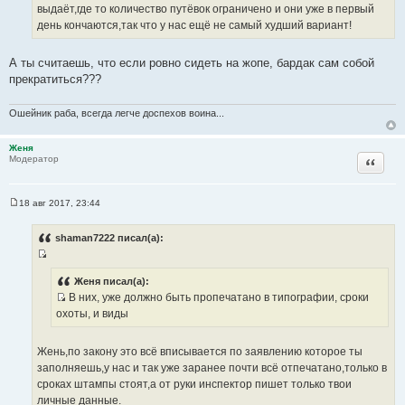
т
е
выдаёт,где то количество путёвок ограничено и они уже в первый
о
день кончаются,так что у нас ещё не самый худший вариант!
ч
н
А ты считаешь, что если ровно сидеть на жопе, бардак сам собой
и
прекратиться???
к
ц
Ошейник раба, всегда легче доспехов воина...
и
т
Женя
а
Цитата
Модератор
т
ы
18 авг 2017, 23:44
С
о
о
shaman7222 писал(а):
б
щ
И
е
н
с
Женя писал(а):
и
В них, уже должно быть пропечатано в типографии, сроки
т
е
И
охоты, и виды
о
с
ч
т
н
Жень,по закону это всё вписывается по заявлению которое ты
о
и
заполняешь,у нас и так уже заранее почти всё отпечатано,только в
ч
к
сроках штампы стоят,а от руки инспектор пишет только твои
н
ц
личные данные.