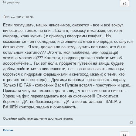
Цитата
Модератор
31 авг 2017, 18:34
С
о
Если послушать, наших чиновников, окажется - все и всё вокруг
о
виноватые, только не они... Если я, прихожу в магазин, отстоял
б
щ
очередь, хочу купить ( к примеру) килограмм конфет... Но
е
оказывается - он последний, и стоящие за мной в очереди, останутся
н
и
без конфет... Я что, должен по вашему, купить пол кило, что бы и
е
остальным хватило??? Это что, моя проблема, или продавца(
хозяина магазина)??? Кажется, продавец должен заботиться об
ассортименте... Так вот если, продаёте путевки на зайца, будьте
добры, заботиться о численности, т.е. - организовывать солонцы,
бороться с пидорами фарьщиками и снегоходчиками( с теми, кто
стреляет со снегохода)... Другими словами - организовать охрану.
Только НЕ ТАК - колхозник Вася Пупкин встрял - преступник и брэк...
Приехали чинуши - можно сделать вид, что не замечаете ничего...
Хорош на фиг, перекладывать все на охотников!!! Относиться
бережно - ДА, не браконьерить - ДА, а все остальное - ВАША и
ВАШЕЙ конторы, задача и обязанность.
Ошейник раба, всегда легче доспехов воина...
Gordai
Цитата