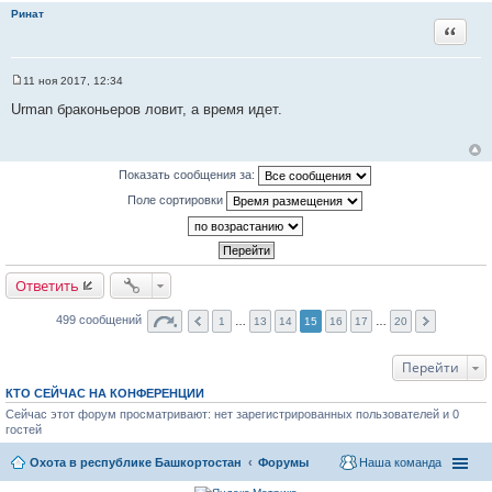
н
Ринат
и
Цитата
е
11 ноя 2017, 12:34
С
о
Urman браконьеров ловит, а время идет.
о
б
щ
е
н
Показать сообщения за:
и
е
Поле сортировки
Ответить
499 сообщений
1
…
13
14
15
16
17
…
20
Перейти
КТО СЕЙЧАС НА КОНФЕРЕНЦИИ
Сейчас этот форум просматривают: нет зарегистрированных пользователей и 0
гостей
Охота в республике Башкортостан
Форумы
Наша команда