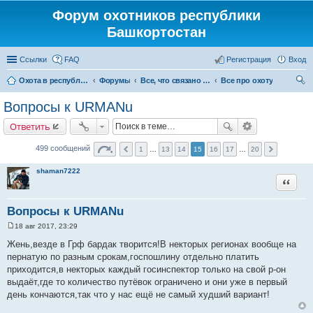
Форум охотников республики
Башкортостан
Ссылки
FAQ
Регистрация
Вход
Охота в республике Башкортостан
Форумы
Все, что связано с охотой
Все про охоту
ои
Вопросы к URMANu
ск
Ответить
499 сообщений
1
…
13
14
15
16
17
…
20
shaman7222
Цитата
Вопросы к URMANu
18 авг 2017, 23:29
С
о
Жень,везде в Грф бардак творится!В некторых регионах вообще на
о
пернатую по разным срокам,госпошлину отдельно платить
б
щ
приходится,в некторых каждый госинспектор только на свой р-он
е
выдаёт,где то количество путёвок ограничено и они уже в первый
н
и
день кончаются,так что у нас ещё не самый худший вариант!
е