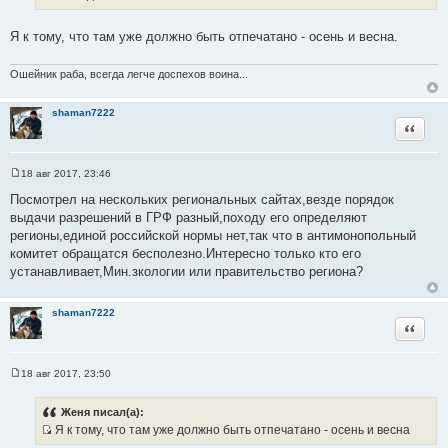
и
и
к
т
Я к тому, что там уже должно быть отпечатано - осень и весна.
ц
а
и
т
т
Ошейник раба, всегда легче доспехов воина...
ы
а
т
shaman7222
Цитата
ы
18 авг 2017, 23:46
С
о
Посмотрел на нескольких региональных сайтах,везде порядок
о
выдачи разрешений в ГРФ разный,походу его определяют
б
щ
регионы,единой российской нормы нет,так что в антимонопольный
е
комитет обращатся бесполезно.Интересно только кто его
н
и
устанавливает,Мин.зкологии или правительство региона?
е
shaman7222
Цитата
18 авг 2017, 23:50
С
о
о
Женя писал(а):
б
Я к тому, что там уже должно быть отпечатано - осень и весна
щ
И
е