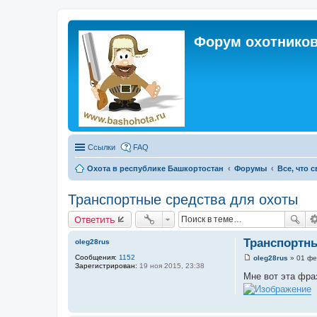
Форум охотников
Ссылки
FAQ
Охота в республике Башкортостан
Форумы
Все, что 
Транспортные средства для охоты
Ответить
Транспортны
oleg28rus
Сообщения:
1152
oleg28rus
»
01 фе
С
Зарегистрирован:
19 ноя 2015, 23:38
о
Мне вот эта фраз
о
б
щ
е
н