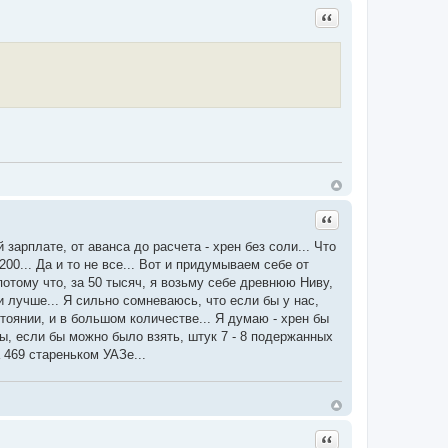
Цитата
Цитата
зарплате, от аванса до расчета - хрен без соли... Что
00... Да и то не все... Вот и придумываем себе от
 потому что, за 50 тысяч, я возьму себе древнюю Ниву,
 и лучше... Я сильно сомневаюсь, что если бы у нас,
стоянии, и в большом количестве... Я думаю - хрен бы
вы, если бы можно было взять, штук 7 - 8 подержанных
 469 стареньком УАЗе...
Цитата