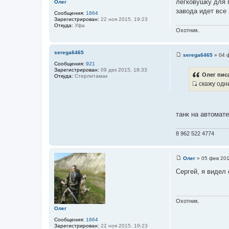
легковушку для 
Олег
е
завода идет все
Сообщения:
1864
Зарегистрирован:
22 ноя 2015, 19:23
Откуда:
Уфа
Охотник.
serega6465
serega6465
»
04 
С
Сообщения:
921
о
Зарегистрирован:
09 дек 2015, 18:33
о
Олег писа
Откуда:
Стерлитамак
б
скажу одн
щ
И
е
н
с
и
т
е
танк на автомате
о
ч
8 962 522 4774
н
и
к
Олег
»
05 фев 201
С
ц
о
Сергей, я видел 
и
о
б
т
щ
а
е
н
т
Охотник.
и
Олег
ы
е
Сообщения:
1864
Зарегистрирован:
22 ноя 2015, 19:23