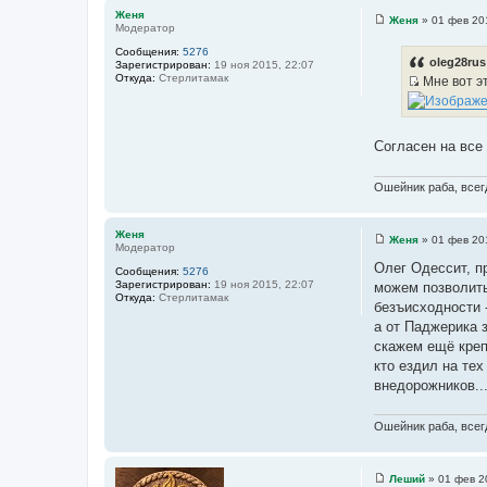
и
Женя
Женя
»
01 фев 20
е
Модератор
С
о
Сообщения:
5276
о
oleg28rus
Зарегистрирован:
19 ноя 2015, 22:07
б
Откуда:
Стерлитамак
Мне вот эт
щ
И
е
н
с
и
т
е
Согласен на все 
о
ч
Ошейник раба, всегд
н
и
к
Женя
Женя
»
01 фев 20
Модератор
С
ц
о
Олег Одессит, пр
и
Сообщения:
5276
о
Зарегистрирован:
19 ноя 2015, 22:07
можем позволить 
б
т
Откуда:
Стерлитамак
щ
безъисходности -
а
е
а от Паджерика з
н
т
и
скажем ещё крепк
ы
е
кто ездил на тех
внедорожников...
Ошейник раба, всегд
Леший
»
01 фев 2