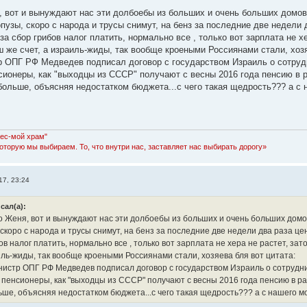
 вот и вынуждают нас эти долбоебы из больших и очень больших домов, 
узы, скоро с народа и трусы снимут, на бенз за последние две недели 
за сбор грибов налог платить, нормально все , только вот зарплата не 
ш же счет, а израиль-жиды, так вообще кроеными Россиянами стали, хозя
 ОПГ РФ Медведев подписал договор с государством Израиль о сотрудн
сионеры, как "выходцы из СССР" получают с весны 2016 года пенсию в ра
больше, объясняя недостатком бюджета...с чего такая щедрость??? а с н
Лес-мой храм"
которую мы выбираем. То, что внутри нас, заставляет нас выбирать дорогу»
17, 23:24
сал(а):
Женя, вот и вынуждают нас эти долбоебы из больших и очень больших домов,
скоро с народа и трусы снимут, на бенз за последние две недели два раза це
ов налог платить, нормально все , только вот зарплата не хера не растет, за
иль-жиды, так вообще кроеными Россиянами стали, хозяева бля вот цитата:
истр ОПГ РФ Медведев подписал договор с государством Израиль о сотруднич
пенсионеры, как "выходцы из СССР" получают с весны 2016 года пенсию в раз
ьше, объясняя недостатком бюджета...с чего такая щедрость??? а с нашего молч