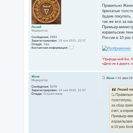
С
о
Правильно Женя,
о
брюхатые толстоп
б
щ
будем покупать, 
е
так же все за на
н
и
Премьер-министр
Леший
е
Модератор
израильские пен
Сообщения:
2993
России в 10 раз 
Зарегистрирован:
19 ноя 2015, 22:57
Откуда:
Уфа
Контактная информация:
К
о
н
"Природа-мой Бог, 
т
«Дело не в дороге, 
а
к
т
н
Женя
Женя
»
01 фев 20
а
Модератор
С
я
о
Сообщения:
5276
и
о
Леший пи
Зарегистрирован:
19 ноя 2015, 22:07
н
б
Откуда:
Стерлитамак
ф
Правильно 
щ
о
И
е
толстопузы, 
р
н
с
м
за сбор гриб
и
а
т
е
счет, а изра
ц
о
и
Премьер-мин
я
ч
израильские 
п
н
о
в 10 раз бол
л
и