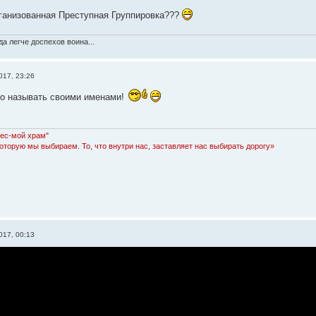
ганизованная Преступная Группировка???
а легче доспехов воина...
017, 23:26
то называть своими именами!
Лес-мой храм"
которую мы выбираем. То, что внутри нас, заставляет нас выбирать дорогу»
017, 00:13