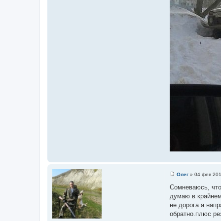
Олег
»
04 фев 201
С
о
Сомневаюсь, что 
о
думаю в крайнем
б
щ
не дорога а напр
е
обратно.плюс ре
н
и