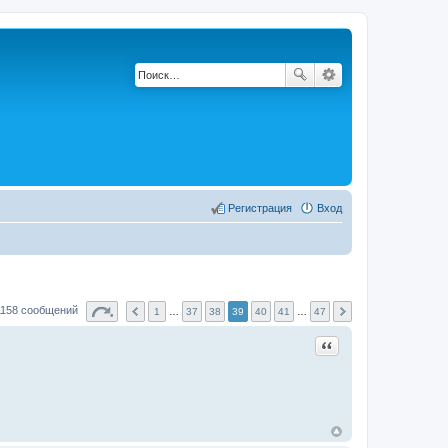
Регистрация
Вход
1158 сообщений
1
…
37
38
39
40
41
…
47
Цитата