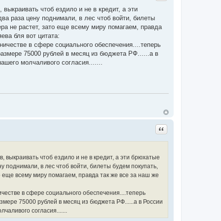
выкраивать чтоб ездило и не в кредит, а эти
два раза цену поднимали, в лес чтоб войти, билеты
хера не растет, зато еще всему миру помагаем, правда
ева бля вот цитата:
ичестве в сфере социального обеспечения....теперь
змере 75000 рублей в месяц из бюджета РФ......а в
ашего молчаливого согласия.......
Цитата
 выкраивать чтоб ездило и не в кредит, а эти брюхатые
ну поднимали, в лес чтоб войти, билеты будем покупать,
то еще всему миру помагаем, правда так же все за наш же
естве в сфере социального обеспечения....теперь
мере 75000 рублей в месяц из бюджета РФ......а в России
аливого согласия.......