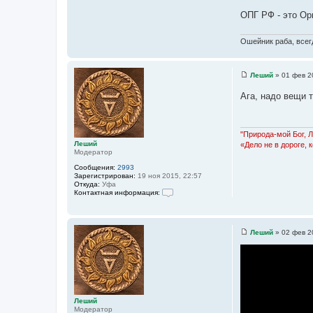
ь
к
з
ОПГ РФ - это Ор
о
ц
в
и
а
Ошейник раба, всегд
т
т
е
а
л
я
т
Леший
»
01 фев 2
Л
С
ы
е
о
ш
Ага, надо вещи 
о
и
б
й
щ
е
н
"Природа-мой Бог, 
и
Леший
«Дело не в дороге, 
е
Модератор
Сообщения:
2993
Зарегистрирован:
19 ноя 2015, 22:57
Откуда:
Уфа
Контактная информация:
К
о
н
т
Леший
»
02 фев 2
а
С
к
о
т
о
н
б
а
щ
я
е
и
н
н
и
Леший
ф
е
Модератор
о