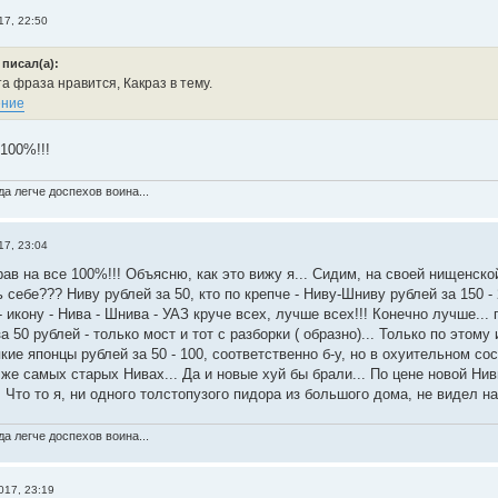
17, 22:50
 писал(а):
а фраза нравится, Какраз в тему.
100%!!!
а легче доспехов воина...
17, 23:04
ав на все 100%!!! Объясню, как это вижу я... Сидим, на своей нищенской 
себе??? Ниву рублей за 50, кто по крепче - Ниву-Шниву рублей за 150 - 2
 икону - Нива - Шнива - УАЗ круче всех, лучше всех!!! Конечно лучше...
а 50 рублей - только мост и тот с разборки ( образно)... Только по этому
ие японцы рублей за 50 - 100, соответственно б-у, но в охуительном со
 же самых старых Нивах... Да и новые хуй бы брали... По цене новой Ни
 Что то я, ни одного толстопузого пидора из большого дома, не видел на
а легче доспехов воина...
017, 23:19