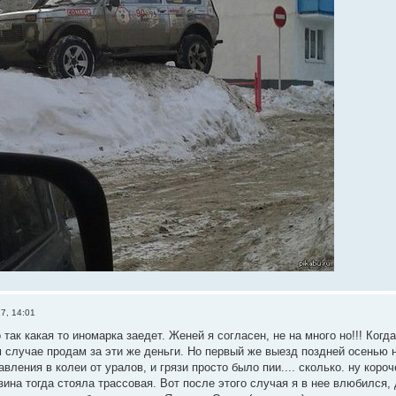
7, 14:01
так какая то иномарка заедет. Женей я согласен, не на много но!!! Когд
 случае продам за эти же деньги. Но первый же выезд поздней осенью н
авления в колеи от уралов, и грязи просто было пии.... сколько. ну короч
зина тогда стояла трассовая. Вот после этого случая я в нее влюбился,