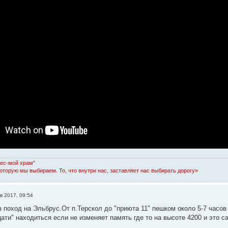
Лес-мой храм"
которую мы выбираем. То, что внутри нас, заставляет нас выбирать дорогу»
в 2017, 09:54
в поход на Эльбрус.От п.Терскол до "приюта 11" пешком около 5-7 часо
ати" находиться если не изменяет память где то на высоте 4200 и это 