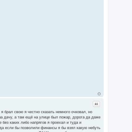
Цитата
а я брал свою я честно сказать немного очковал, но
а дачу, а там ещё на улице был пожар, дорога да даже
е без каких либо напрягов я проехал и туда и
 да если бы позволили финансы я бы взял какую небуть