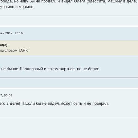
города, но ниву бы не продал. Я видел Олега (одессита) машину в деле
 меньше и меньше.
фев 2017, 17:16
л(а):
им словом ТАНК
 не бывает!!! здоровый и покомфортнее, но не более
7, 00:09
его в деле!!!! Если бы не видел,может быть и не поверил.