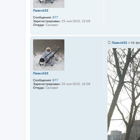
Л
е
е
н
ш
и
Павел102
и
е
й
Сообщения:
877
Зарегистрирован:
25 ноя 2015, 22:09
Откуда:
Салават
Павел102
»
04 фе
С
о
о
б
щ
е
н
и
Павел102
е
Сообщения:
877
Зарегистрирован:
25 ноя 2015, 22:09
Откуда:
Салават