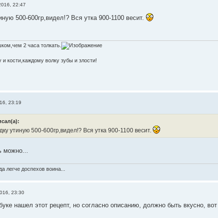
016, 22:47
иную 500-600гр,видел!? Вся утка 900-1100 весит.
ком,чем 2 часа толкать.
 и кости,каждому волку зубы и злости!
16, 23:19
исал(а):
дку утиную 500-600гр,видел!? Вся утка 900-1100 весит.
ь можно...
а легче доспехов воина...
016, 23:30
буке нашел этот рецепт, но согласно описанию, должно быть вкусно, вот