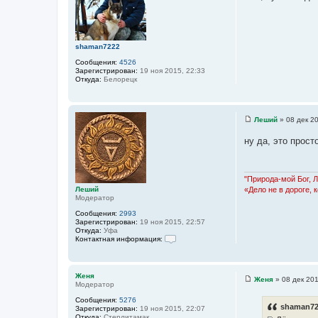
о
я
б
Л
щ
е
е
ш
н
и
и
й
shaman7222
е
Сообщения:
4526
Зарегистрирован:
19 ноя 2015, 22:33
Откуда:
Белорецк
Леший
»
08 дек 2
С
о
ну да, это прост
о
б
щ
е
н
"Природа-мой Бог, 
и
Леший
«Дело не в дороге, 
е
Модератор
Сообщения:
2993
Зарегистрирован:
19 ноя 2015, 22:57
Откуда:
Уфа
Контактная информация:
К
о
н
т
Женя
Женя
»
08 дек 201
а
Модератор
С
к
о
т
Сообщения:
5276
о
shaman72
н
Зарегистрирован:
19 ноя 2015, 22:07
б
а
Откуда:
Стерлитамак