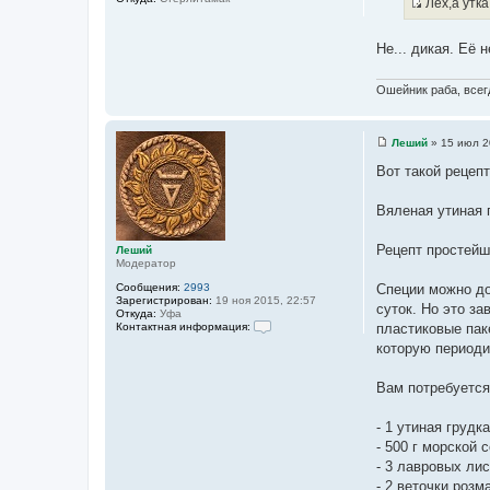
Лёх,а утка
щ
я
е
И
и
н
н
с
и
Не... дикая. Её 
ф
е
т
о
р
о
м
Ошейник раба, всегд
ч
а
ц
н
и
и
я
Леший
»
15 июл 2
С
п
к
о
о
Вот такой рецеп
ц
о
л
б
ь
и
щ
з
Вяленая утиная 
т
е
о
н
в
а
и
а
Рецепт простейш
Леший
т
е
т
Модератор
е
ы
л
Сообщения:
2993
Специи можно до
я
Зарегистрирован:
19 ноя 2015, 22:57
суток. Но это за
Л
Откуда:
Уфа
е
Контактная информация:
пластиковые пак
ш
К
которую периоди
и
о
й
н
т
Вам потребуется
а
к
т
- 1 утиная грудка
н
- 500 г морской 
а
я
- 3 лавровых лис
и
- 2 веточки розм
н