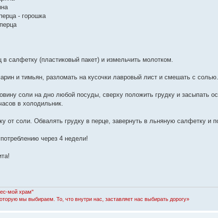
яна
 перца - горошка
 перца
ц в салфетку (пластиковый пакет) и измельчить молотком.
марин и тимьян, разломать на кусочки лавровый лист и смешать с солью
овину соли на дно любой посуды, сверху положить грудку и засыпать о
часов в холодильник.
дку от соли. Обвалять грудку в перце, завернуть в льняную салфетку и
употреблению через 4 недели!
ита!
Лес-мой храм"
которую мы выбираем. То, что внутри нас, заставляет нас выбирать дорогу»