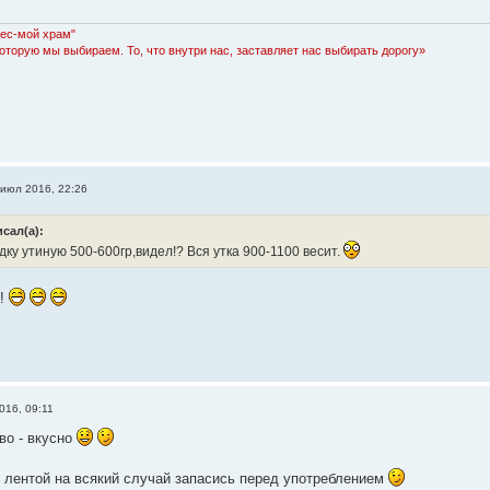
Лес-мой храм"
которую мы выбираем. То, что внутри нас, заставляет нас выбирать дорогу»
 июл 2016, 22:26
исал(а):
дку утиную 500-600гр,видел!? Вся утка 900-1100 весит.
о!
016, 09:11
во - вкусно
 лентой на всякий случай запасись перед употреблением