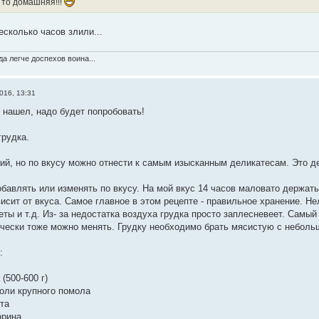
 то домашняя!!!
несколько часов злили...
а легче доспехов воина...
016, 13:31
т нашел, надо будет попробовать!
грудка.
ий, но по вкусу можно отнести к самым изысканным деликатесам. Это де
бавлять или изменять по вкусу. На мой вкус 14 часов маловато держать
висит от вкуса. Самое главное в этом рецепте - правильное хранение. Не
еты и т.д. Из- за недостатка воздуха грудка просто заплесневеет. Самы
чески тоже можно менять. Грудку необходимо брать мясистую с неболь
:
 (500-600 г)
соли крупного помола
та
арина