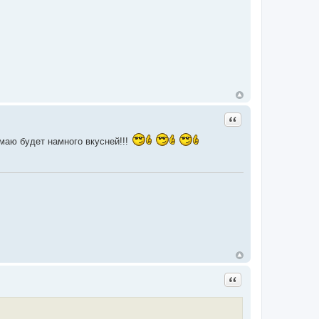
Цитата
умаю будет намного вкусней!!!
Цитата