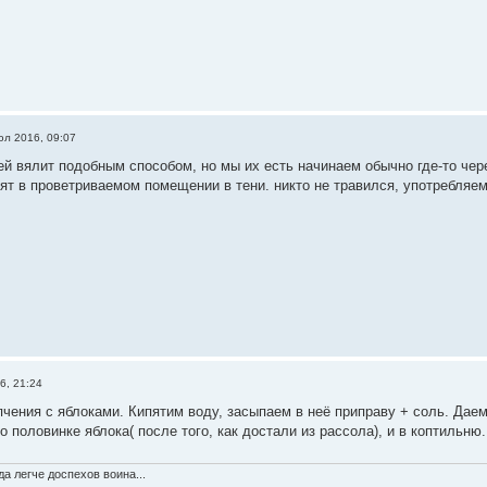
юл 2016, 09:07
ей вялит подобным способом, но мы их есть начинаем обычно где-то чере
ят в проветриваемом помещении в тени. никто не травился, употребляем
6, 21:24
пчения с яблоками. Кипятим воду, засыпаем в неё приправу + соль. Даем
о половинке яблока( после того, как достали из рассола), и в коптильню. 
а легче доспехов воина...