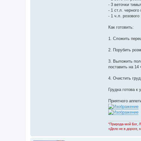
ф
- 3 веточки тимь
о
- 1 ст.л. черного
р
м
- 1 ч.л. розового
а
ц
и
Как готовить:
я
п
о
1. Сложить пере
л
ь
з
2. Порубить роз
о
в
а
3. Выложить пол
т
поставить на 14 
е
л
я
4. Очистить гру
Л
е
ш
Грудка готова к 
и
й
Приятного аппет
"Природа-мой Бог, 
«Дело не в дороге, 