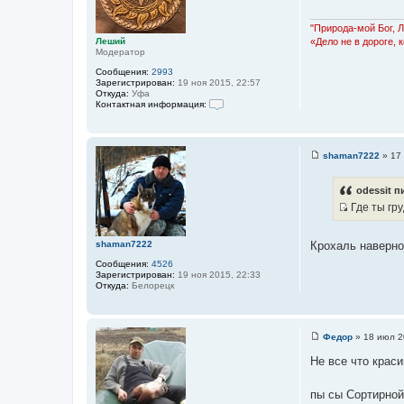
щ
т
е
н
а
"Природа-мой Бог, 
и
Леший
«Дело не в дороге, 
т
е
Модератор
ы
Сообщения:
2993
Зарегистрирован:
19 ноя 2015, 22:57
Откуда:
Уфа
Контактная информация:
К
о
н
т
shaman7222
»
17
а
С
к
о
т
о
odessit п
н
б
а
Где ты гру
щ
я
е
И
и
н
н
с
и
shaman7222
Крохаль наверн
ф
е
т
о
Сообщения:
4526
р
о
Зарегистрирован:
19 ноя 2015, 22:33
м
ч
Откуда:
Белорецк
а
ц
н
и
и
я
п
к
Федор
»
18 июл 2
о
С
ц
л
о
Не все что краси
ь
и
о
з
б
т
о
щ
пы сы Сортирной
в
а
е