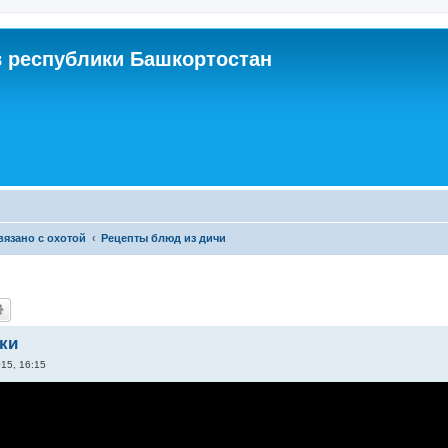
 республики Башкортостан
связано с охотой
Рецепты блюд из дичи
ки
015, 16:15