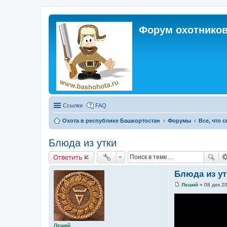
Форум охотников
Ссылки
FAQ
Охота в республике Башкортостан
Форумы
Все, что 
Блюда из утки
Ответить
Блюда из ут
Леший
»
08 дек 2
С
о
о
б
щ
е
Леший
н