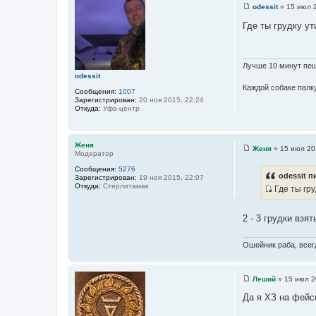
odessit
»
15 июл 2
С
о
Где ты грудку ут
о
б
щ
е
н
Лучше 10 минут пеш
и
odessit
е
Каждой собаке палку
Сообщения:
1007
Зарегистрирован:
20 ноя 2015, 22:24
Откуда:
Уфа-центр
Женя
Женя
»
15 июл 20
Модератор
С
о
Сообщения:
5276
о
odessit п
Зарегистрирован:
19 ноя 2015, 22:07
б
Откуда:
Стерлитамак
Где ты гру
щ
е
И
н
с
и
2 - 3 грудки взят
е
т
о
Ошейник раба, всегд
ч
н
и
Леший
»
15 июл 2
С
к
о
Да я ХЗ на фейс
ц
о
б
и