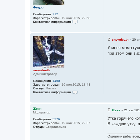
а
н
т
т
и
Федор
е
ы
е
л
Сообщения:
712
я
Зарегистрирован:
19 ноя 2015, 22:58
Л
Контактная информация:
е
К
ш
о
и
н
й
т
snowdeath
»
20 и
а
С
к
о
У меня мама гус
т
о
н
при этом они вис
б
а
щ
я
е
и
н
н
и
snowdeath
ф
е
Администратор
о
р
Сообщения:
1460
м
Зарегистрирован:
19 ноя 2015, 18:43
а
Откуда:
Москва
ц
Контактная информация:
и
К
я
о
п
н
о
т
л
Женя
Женя
»
21 авг 201
а
ь
Модератор
С
к
з
о
Утка горячего ко
т
Сообщения:
5276
о
о
н
Зарегистрирован:
19 ноя 2015, 22:07
в
В каждую утку, п
б
а
Откуда:
Стерлитамак
а
щ
я
т
е
и
е
н
Ошейник раба, всегд
н
л
и