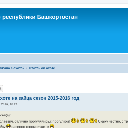
 республики Башкортостан
связано с охотой
Отчеты об охоте
оте на зайца сезон 2015-2016 год
в 2016, 18:24
сал(а):
лаевич, отлично прогулялись,с прогулкой!
Скажу честно, с тр
айку
наверно скромничаете