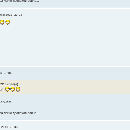
а легче доспехов воина...
янв 2016, 23:03
6, 23:04
22 писал(а):
!!!
ернём...
а легче доспехов воина...
в 2016, 23:33