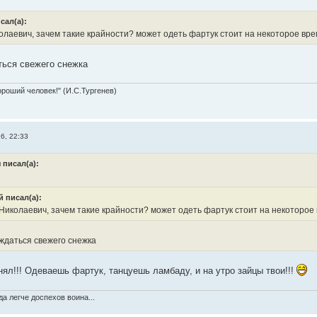
сал(а):
лаевич, зачем такие крайности? может одеть фартук стоит на некоторое вре
ься свежего снежка
ороший человек!" (И.С.Тургенев)
6, 22:33
 писал(а):
 писал(а):
иколаевич, зачем такие крайности? может одеть фартук стоит на некоторое 
даться свежего снежка
нял!!! Одеваешь фартук, танцуешь ламбаду, и на утро зайцы твои!!!
а легче доспехов воина...