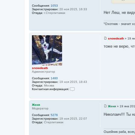
с
и
Сообщения:
1053
е
т
Зарегистрирован:
20 ноя 2015, 16:33
Нет Леш, не вид
Откуда:
г.Стерлитамак
о
ч
"Охотник - значит х
н
и
к
snowdeath
»
19 я
ц
С
о
и
тоже не верю, чт
о
т
б
щ
а
е
т
н
и
ы
snowdeath
е
Администратор
Сообщения:
1460
Зарегистрирован:
19 ноя 2015, 18:43
Откуда:
Москва
Контактная информация:
К
о
н
т
Женя
Женя
»
19 янв 201
а
Модератор
С
к
о
Николаич!!! Ты н
т
Сообщения:
5276
о
н
Зарегистрирован:
19 ноя 2015, 22:07
б
а
Откуда:
Стерлитамак
щ
я
е
и
н
Ошейник раба, всегд
н
и