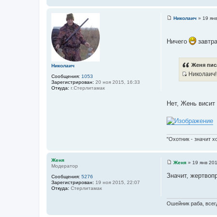
ф
е
о
р
Николаич
»
19 ян
м
С
а
о
ц
о
и
б
Ничего
завтра
я
щ
п
е
о
н
л
и
Женя пис
Николаич
ь
е
з
Николаич!!
Сообщения:
1053
о
И
Зарегистрирован:
20 ноя 2015, 16:33
в
Откуда:
г.Стерлитамак
с
а
т
т
е
Нет, Жень висит
о
л
я
ч
s
н
n
o
и
w
"Охотник - значит х
к
d
e
ц
a
и
t
Женя
Женя
»
19 янв 201
h
Модератор
С
т
о
Значит, жертвоп
а
Сообщения:
5276
о
Зарегистрирован:
19 ноя 2015, 22:07
б
т
Откуда:
Стерлитамак
щ
ы
е
н
Ошейник раба, всегд
и
е