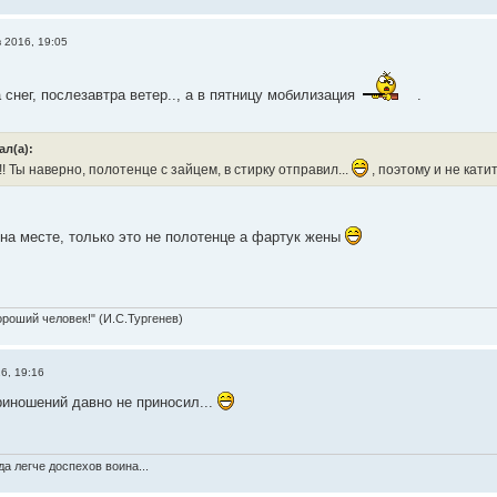
в 2016, 19:05
 снег, послезавтра ветер.., а в пятницу мобилизация
.
ал(а):
! Ты наверно, полотенце с зайцем, в стирку отправил...
, поэтому и не катит
 на месте, только это не полотенце а фартук жены
ороший человек!" (И.С.Тургенев)
6, 19:16
риношений давно не приносил...
а легче доспехов воина...