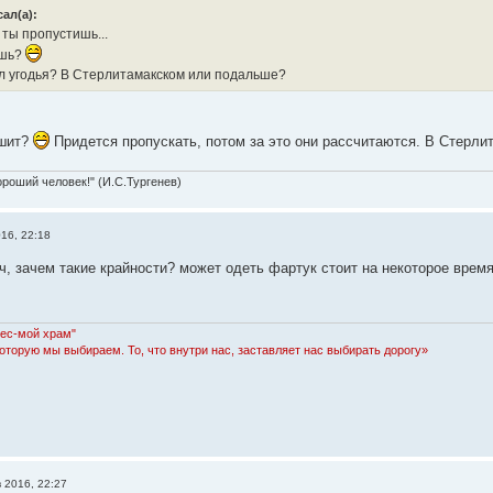
ал(а):
ты пропустишь...
ишь?
л угодья? В Стерлитамакском или подальше?
ашит?
Придется пропускать, потом за это они рассчитаются. В Стерли
ороший человек!" (И.С.Тургенев)
016, 22:18
, зачем такие крайности? может одеть фартук стоит на некоторое время
Лес-мой храм"
которую мы выбираем. То, что внутри нас, заставляет нас выбирать дорогу»
в 2016, 22:27