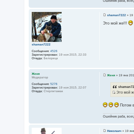
и
Ошейник раба, всегд
и
к
т
ц
а
shaman7222
»
19 
и
т
С
т
о
Это мой же!!!
ы
о
а
б
т
щ
е
ы
н
и
shaman7222
е
Сообщения:
4526
Зарегистрирован:
19 ноя 2015, 22:33
Откуда:
Белорецк
Женя
Женя
»
19 янв 201
Модератор
С
о
Сообщения:
5276
о
shaman72
Зарегистрирован:
19 ноя 2015, 22:07
б
Откуда:
Стерлитамак
Это мой же
щ
е
И
н
с
и
Потом в
е
т
о
Ошейник раба, всегд
ч
н
и
Николаич
»
19 ян
С