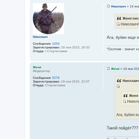
ц
а
Николаич
»
19 ян
и
т
С
т
о
ы
о
Женя пис
а
б
Николаич!!
т
щ
е
И
ы
н
с
и
Николаич
Ага, бубен еще н
е
т
Сообщения:
1053
о
Зарегистрирован:
20 ноя 2015, 16:33
"Охотник - значит х
ч
Откуда:
г.Стерлитамак
н
и
к
Женя
Женя
»
19 янв 201
Модератор
С
ц
о
Сообщения:
5276
и
о
Николаич
Зарегистрирован:
19 ноя 2015, 22:07
б
т
Откуда:
Стерлитамак
щ
а
И
е
н
т
с
Женя 
и
ы
т
Никола
е
И
о
с
ч
Ага, бубен е
т
н
о
и
Такой пойдёт??
ч
к
н
ц