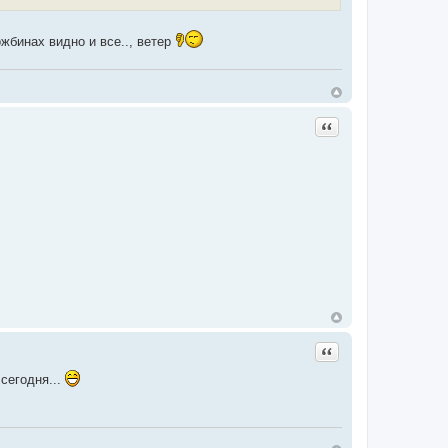
жбинах видно и все.., ветер
Цитата
Цитата
 сегодня...