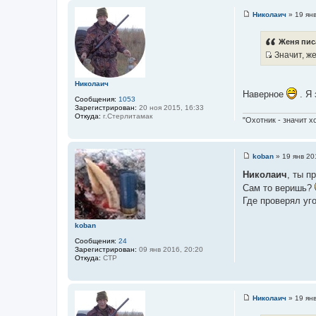
Николаич
»
19 ян
С
о
о
Женя пис
б
Значит, ж
щ
е
И
н
с
и
Николаич
е
т
Наверное
. Я 
Сообщения:
1053
о
Зарегистрирован:
20 ноя 2015, 16:33
ч
Откуда:
г.Стерлитамак
"Охотник - значит х
н
и
к
koban
»
19 янв 20
С
ц
о
Николаич
, ты п
и
о
Сам то веришь?
б
т
щ
Где проверял уг
а
е
н
т
и
koban
ы
е
Сообщения:
24
Зарегистрирован:
09 янв 2016, 20:20
Откуда:
СТР
Николаич
»
19 ян
С
о