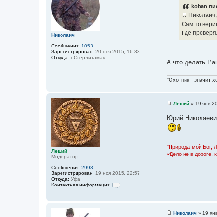
о
koban пис
б
Николаич, 
щ
И
е
Сам то вер
н
с
Где проверя
и
Николаич
т
е
Сообщения:
1053
о
Зарегистрирован:
20 ноя 2015, 16:33
ч
Откуда:
г.Стерлитамак
А что делать Р
н
и
"Охотник - значит х
к
ц
и
Леший
»
19 янв 2
т
С
о
а
Юрий Николаевич
о
т
б
щ
ы
е
н
"Природа-мой Бог, 
и
Леший
«Дело не в дороге, 
е
Модератор
Сообщения:
2993
Зарегистрирован:
19 ноя 2015, 22:57
Откуда:
Уфа
Контактная информация:
К
о
н
т
Николаич
»
19 ян
а