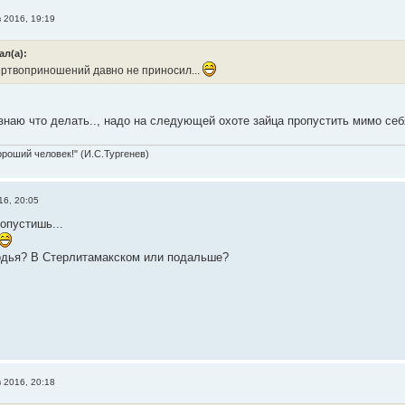
в 2016, 19:19
ал(а):
ертвоприношений давно не приносил...
знаю что делать.., надо на следующей охоте зайца пропустить мимо себя
ороший человек!" (И.С.Тургенев)
16, 20:05
ропустишь...
одья? В Стерлитамакском или подальше?
в 2016, 20:18