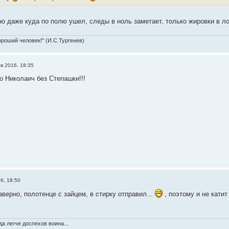
но даже куда по полю ушел, следы в ноль заметает, только жировки в ло
ороший человек!" (И.С.Тургенев)
нв 2016, 18:35
о Николаич без Степашки!!!
6, 18:50
аверно, полотенце с зайцем, в стирку отправил...
, поэтому и не катит
а легче доспехов воина...