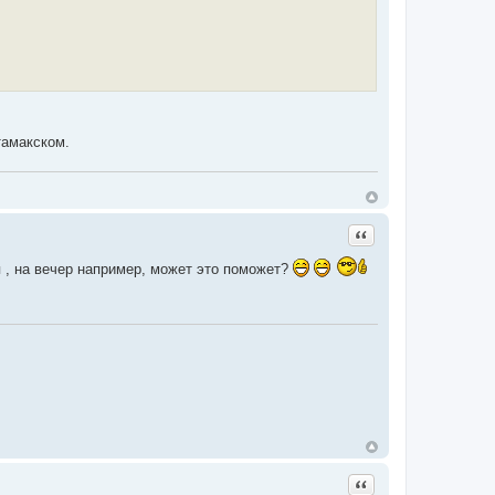
тамакском.
Цитата
 , на вечер например, может это поможет?
Цитата