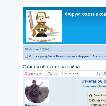
Форум охотников
Ссылки
FAQ
Охота в республике Башкортостан
Форумы
Все, что 
Отчеты об охоте на зайца
Ответить
Отчеты об ох
Николаич
»
19 ян
С
о
о
Леший пи
б
щ
Юрий Нико
е
И
не видили з
Николаич
н