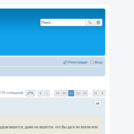
Регистрация
Вход
775 сообщений
1
…
19
20
21
22
23
…
31
Цитата
удом верится, даже не верится, что Вы да и не взяли или