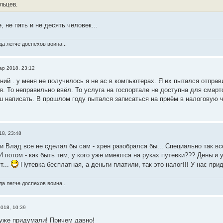
льцев.
 не пять и не десять человек...
а легче доспехов воина...
ар 2018, 23:12
ний . у меня не получилось я не ас в компьютерах. Я их пытался отправ
я. То неправильно ввёл. То услуга на госпортале не доступна для смарт
ш написать. В прошлом году пытался записаться на приём в налоговую 
18, 23:48
и Влад все не сделал бы сам - хрен разобрался бы... Специально так все
 И потом - как быть тем, у кого уже имеются на руках путевки??? Деньги 
т...
Путевка бесплатная, а деньги платили, так это налог!!! У нас при
а легче доспехов воина...
018, 10:39
уже придумали! Причем давно!