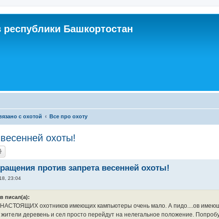
 республики Башкортостан
связано с охотой
Все про охоту
весенней охоты!
ращения против запрета весенней охоты!
18, 23:04
в писал(а):
НАСТОЯЩИХ охотников имеющих кампьютеры очень мало. А пидо....ов имеющи
А жители деревень и сел просто перейдут на нелегальное положение. Попробуй