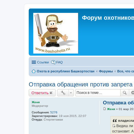
Форум охотников
Ссылки
FAQ
Охота в республике Башкортостан
Форумы
Все, что 
Отправка обращения против запрета 
Ответить
Отправка об
Женя
Модератор
Женя
»
01 мар 20
С
Сообщения:
5276
о
Зарегистрирован:
19 ноя 2015, 22:07
о
Откуда:
Стерлитамак
владисла
б
Видиш ли 
щ
И
е
остановит. 
н