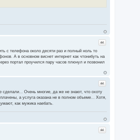
Цитата
ить с телефона около десяти раз и полный ноль то
фонов. А в основном виснет интернет как чтонибуть на
через портал проучился пару часов плюнул и позвонил
Цитата
 сделали... Очень многие, да же не знают, что охоту
уплачены, а услуга оказана не в полном объеме... Хотя,
думают, как мужика наебать.
Цитата