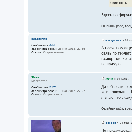
с
свои пять па
и
т
е
о
Здесь на форуме,
ч
н
Ошейник раба, всегд
и
к
ц
владислав
владислав
»
01 м
С
и
Сообщения:
444
о
А насчёт обраще
т
Зарегистрирован:
25 ноя 2015, 21:55
о
Откуда:
Староакташево
связь по теряетс
б
а
щ
госпортале хоче
т
е
на прямую.
н
ы
и
е
Женя
Женя
»
01 мар 20
Модератор
С
о
Да я бы сам, есл
Сообщения:
5276
о
Зарегистрирован:
19 ноя 2015, 22:07
хотят закрыть...
б
Откуда:
Стерлитамак
щ
я знаю что скажу
е
н
и
Ошейник раба, всегд
е
odessit
»
04 мар 2
С
о
Не придумают,а 