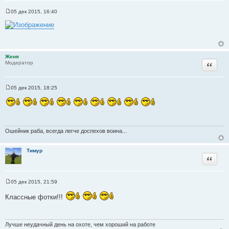
05 дек 2015, 16:40
С
о
о
б
щ
е
н
Женя
и
Цитата
Модератор
е
05 дек 2015, 18:25
С
о
о
б
щ
е
н
Ошейник раба, всегда легче доспехов воина...
и
е
Тимур
Цитата
05 дек 2015, 21:59
С
о
Классные фотки!!!
о
б
щ
е
н
Лучше неудачный день на охоте, чем хороший на работе