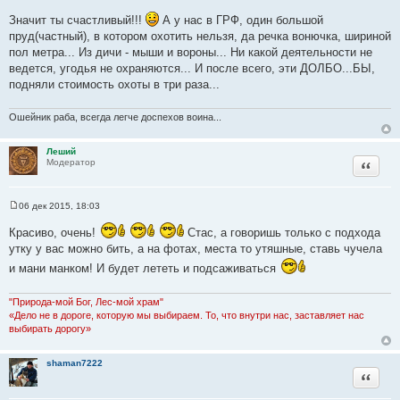
н
с
и
Значит ты счастливый!!!
А у нас в ГРФ, один большой
т
е
пруд(частный), в котором охотить нельзя, да речка вонючка, шириной
о
пол метра... Из дичи - мыши и вороны... Ни какой деятельности не
ч
ведется, угодья не охраняются... И после всего, эти ДОЛБО...БЫ,
н
подняли стоимость охоты в три раза...
и
к
Ошейник раба, всегда легче доспехов воина...
ц
и
Леший
т
Цитата
Модератор
а
т
ы
06 дек 2015, 18:03
С
о
Красиво, очень!
Стас, а говоришь только с подхода
о
б
утку у вас можно бить, а на фотах, места то утяшные, ставь чучела
щ
и мани манком! И будет лететь и подсаживаться
е
н
и
е
"Природа-мой Бог, Лес-мой храм"
«Дело не в дороге, которую мы выбираем. То, что внутри нас, заставляет нас
выбирать дорогу»
shaman7222
Цитата