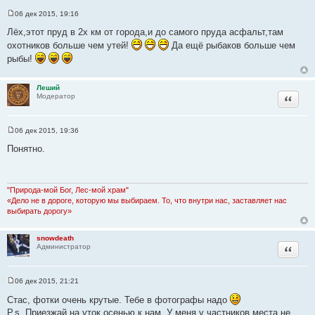
06 дек 2015, 19:16
С
о
Лёх,этот пруд в 2х км от города,и до самого пруда асфальт,там
о
охотников больше чем утей!
Да ещё рыбаков больше чем
б
щ
рыбы!
е
н
и
е
Леший
Цитата
Модератор
06 дек 2015, 19:36
С
о
Понятно.
о
б
щ
е
н
"Природа-мой Бог, Лес-мой храм"
и
«Дело не в дороге, которую мы выбираем. То, что внутри нас, заставляет нас
е
выбирать дорогу»
snowdeath
Цитата
Администратор
06 дек 2015, 21:21
С
о
Стас, фотки очень крутые. Тебе в фотографы надо
о
P.s. Приезжай на уток осенью к нам. У меня у частников места не
б