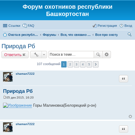
Форум охотников республики
Башкортостан
Ссылки
FAQ
Регистрация
Вход
Охота в республике Башкортостан
Форумы
Все, что связано с охотой
Все про охоту
ои
Природа Рб
ск
Ответить
107 сообщений
1
2
3
4
5
shaman7222
Цитата
Природа Рб
05 дек 2015, 16:20
С
о
Горы Малиновка(Белорецкий р-он)
о
б
щ
е
н
shaman7222
и
Цитата
е