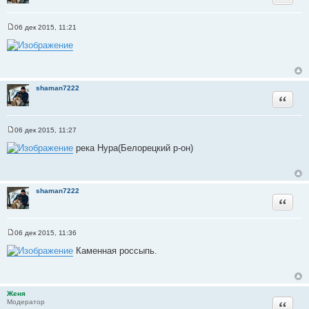
06 дек 2015, 11:21
С
о
о
б
щ
е
н
shaman7222
и
Цитата
е
06 дек 2015, 11:27
С
о
река Нура(Белорецкий р-он)
о
б
щ
е
н
shaman7222
и
Цитата
е
06 дек 2015, 11:36
С
о
Каменная россыпь.
о
б
щ
е
н
Женя
и
Цитата
Модератор
е