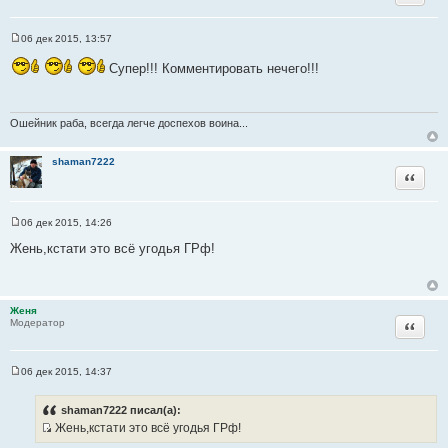
06 дек 2015, 13:57
С
о
Супер!!! Комментировать нечего!!!
о
б
щ
е
н
Ошейник раба, всегда легче доспехов воина...
и
е
shaman7222
Цитата
06 дек 2015, 14:26
С
о
Жень,кстати это всё угодья ГРф!
о
б
щ
е
н
Женя
и
Цитата
Модератор
е
06 дек 2015, 14:37
С
о
о
shaman7222 писал(а):
б
Жень,кстати это всё угодья ГРф!
щ
И
е