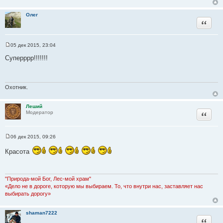
и
е
Олег
Цитата
05 дек 2015, 23:04
С
о
Суперррр!!!!!!!
о
б
щ
е
н
Охотник.
и
е
Леший
Цитата
Модератор
06 дек 2015, 09:26
С
о
Красота
о
б
щ
е
н
"Природа-мой Бог, Лес-мой храм"
и
«Дело не в дороге, которую мы выбираем. То, что внутри нас, заставляет нас
е
выбирать дорогу»
shaman7222
Цитата