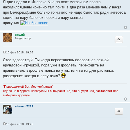
о
Я две недели в Ижевске был,по охот.магазинам вволю
о
находился,цены конечно там почти в два раза меньше чем у нас(я
б
щ
про Белорецк),мне больно то ничего не надо было так ради интереса
е
ходил,но пару баночек пороха и пару манков
н
и
прикупил.
е
Леший
Цитата
Модератор
15 фев 2018, 19:09
С
о
Стас здравствуй! Ты когда перестанешь баловаться всякой
о
ерундовой игрушкой, пора уже взрослеть, переходить на
б
щ
правильные, взрослые манки на уток, или ты их для растопки,
е
разведения костра в лесу взял?
н
и
е
"Природа-мой Бог, Лес-мой храм"
«Дело не в дороге, которую мы выбираем. То, что внутри нас, заставляет нас
выбирать дорогу»
shaman7222
Цитата
15 фев 2018, 19:23
С