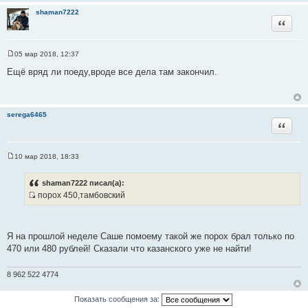
н
shaman7222
и
Цитата
е
05 мар 2018, 12:37
С
о
Ещё вряд ли поеду,вроде все дела там закончил.
о
б
щ
е
н
serega6465
и
Цитата
е
10 мар 2018, 18:33
С
о
о
shaman7222 писал(а):
б
порох 450,тамбовский
щ
И
е
н
с
и
т
е
Я на прошлой неделе Саше помоему такой же порох брал только по
о
470 или 480 рублей! Сказали что казанского уже не найти!
ч
н
8 962 522 4774
и
к
Показать сообщения за:
ц