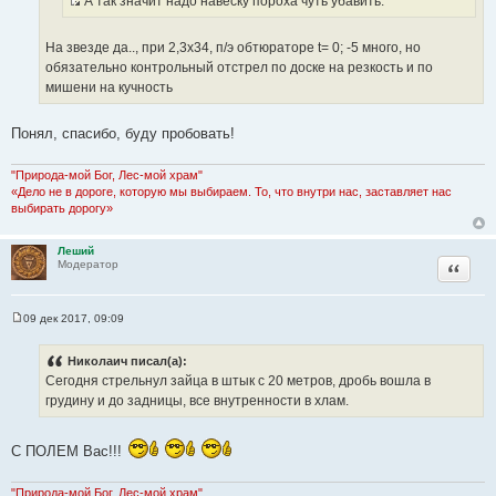
А так значит надо навеску пороха чуть убавить.
т
е
И
о
с
ч
На звезде да.., при 2,3х34, п/э обтюраторе t= 0; -5 много, но
т
н
обязательно контрольный отстрел по доске на резкость и по
о
и
мишени на кучность
ч
к
н
ц
Понял, спасибо, буду пробовать!
и
и
к
т
ц
"Природа-мой Бог, Лес-мой храм"
а
«Дело не в дороге, которую мы выбираем. То, что внутри нас, заставляет нас
и
т
выбирать дорогу»
т
ы
а
Леший
т
Цитата
Модератор
ы
09 дек 2017, 09:09
С
о
о
Николаич писал(а):
б
Сегодня стрельнул зайца в штык с 20 метров, дробь вошла в
щ
е
грудину и до задницы, все внутренности в хлам.
н
и
е
С ПОЛЕМ Вас!!!
"Природа-мой Бог, Лес-мой храм"