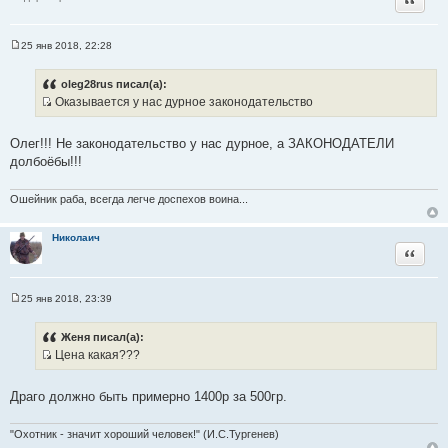
к
ц
и
25 янв 2018, 22:28
С
т
о
а
о
oleg28rus писал(а):
б
т
Оказывается у нас дурное законодательство
щ
ы
И
е
н
с
и
Олег!!! Не законодательство у нас дурное, а ЗАКОНОДАТЕЛИ
т
е
долбоёбы!!!
о
ч
Ошейник раба, всегда легче доспехов воина...
н
и
Николаич
к
Цитата
ц
и
т
25 янв 2018, 23:39
С
а
о
т
о
Женя писал(а):
б
ы
Цена какая???
щ
И
е
н
с
и
Драго должно быть примерно 1400р за 500гр.
т
е
о
"Охотник - значит хороший человек!" (И.С.Тургенев)
ч