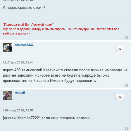
С
о
А порох сколько стоит?
о
б
щ
е
н
"Природа-мой Бог, Лес-мой храм"
и
«Дело не в дороге, которую мы выбираем. То, что внутри нас, заставляет нас
е
выбирать дорогу»
shaman7222
Цитата
15 фев 2018, 21:44
С
о
порох 450,тамбовский.Казанского сказали после взрыва на заводе не
о
разу не завозили,и скорее всего не будет его,вроде бы они
б
щ
производство из Казани в Ижевск будут переносить.
е
н
и
серый
е
Цитата
04 мар 2018, 21:52
С
о
[quote="shaman7222" если ещё поедешь позвони.
о
б
щ
е