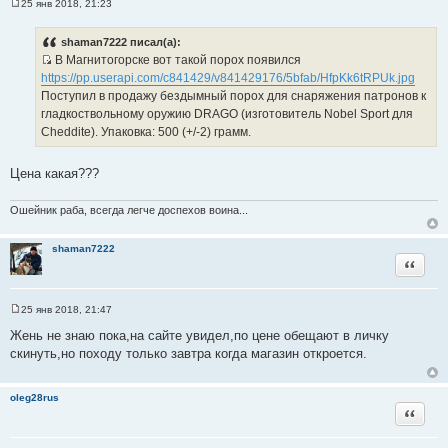
25 янв 2018, 21:23
С
о
о
shaman7222 писал(а):
б
В Магнитогорске вот такой порох появился
щ
И
е
https://pp.userapi.com/c841429/v841429176/5bfab/HfpKk6tRPUk.jpg
н
с
Поступил в продажу бездымный порох для снаряжения патронов к
и
т
е
гладкоствольному оружию DRAGO (изготовитель Nobel Sport для
о
Cheddite). Упаковка: 500 (+/-2) грамм.
ч
н
Цена какая???
и
к
Ошейник раба, всегда легче доспехов воина...
ц
и
shaman7222
т
Цитата
а
т
ы
25 янв 2018, 21:47
С
о
Жень не знаю пока,на сайте увидел,по цене обещают в личку
о
скинуть,но походу только завтра когда магазин откроется.
б
щ
е
н
oleg28rus
и
Цитата
е