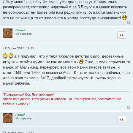
о
Лёх,у меня на крякву Эхомань уже два сезона,уток нормально
о
разворачивает,этот купил чирковый.А за 3.5 рубля я манок покупать
б
щ
не собираюсь,тем более они нам редко нужны бывают,а маленький
е
это на рябчика,а то от железного в холод простуда выскакивает!
н
и
е
Леший
Цитата
Модератор
15 фев 2018, 19:45
С
о
а я подумал, что у тебя тяжелое детство было, деревянные
о
игрушки, отойти думал ни как не можешь
Стас, а если серьезно то
б
щ
манок от Мельника, перекроет, все твои манки вместе взятые, и
е
стоит 1500 или 1700 не помню сейчас. К стати манок на рябчика, я не
н
и
давно взял эхомань №17, двойной регулируемый. очень хорошо
е
манит рябчика.
"Природа-мой Бог, Лес-мой храм"
«Дело не в дороге, которую мы выбираем. То, что внутри нас, заставляет нас
выбирать дорогу»
Леший
Цитата
Модератор
15 фев 2018, 19:47