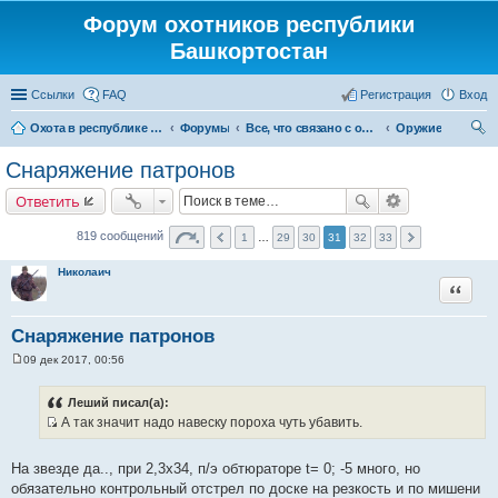
Форум охотников республики
Башкортостан
Ссылки
FAQ
Регистрация
Вход
Охота в республике Башкортостан
Форумы
Все, что связано с охотой
Оружие
ои
Снаряжение патронов
ск
Ответить
819 сообщений
1
…
29
30
31
32
33
Николаич
Цитата
Снаряжение патронов
09 дек 2017, 00:56
С
о
о
Леший писал(а):
б
А так значит надо навеску пороха чуть убавить.
щ
И
е
н
с
и
На звезде да.., при 2,3х34, п/э обтюраторе t= 0; -5 много, но
т
е
обязательно контрольный отстрел по доске на резкость и по мишени
о