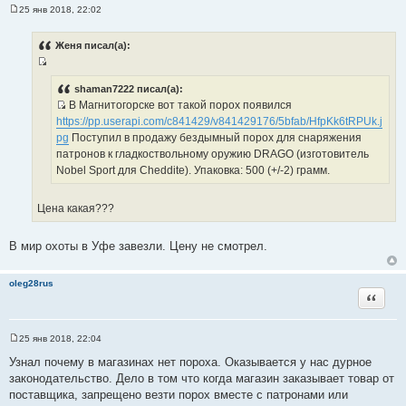
25 янв 2018, 22:02
С
о
о
Женя писал(а):
б
щ
И
е
н
с
shaman7222 писал(а):
и
В Магнитогорске вот такой порох появился
т
е
И
https://pp.userapi.com/c841429/v841429176/5bfab/HfpKk6tRPUk.j
о
с
pg
Поступил в продажу бездымный порох для снаряжения
ч
т
патронов к гладкоствольному оружию DRAGO (изготовитель
н
о
Nobel Sport для Cheddite). Упаковка: 500 (+/-2) грамм.
и
ч
к
н
ц
Цена какая???
и
и
к
т
В мир охоты в Уфе завезли. Цену не смотрел.
ц
а
и
т
т
oleg28rus
ы
Цитата
а
т
ы
25 янв 2018, 22:04
С
о
Узнал почему в магазинах нет пороха. Оказывается у нас дурное
о
законодательство. Дело в том что когда магазин заказывает товар от
б
щ
поставщика, запрещено везти порох вместе с патронами или
е