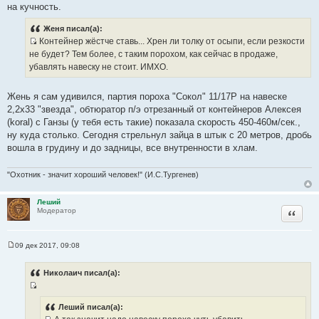
на кучность.
ч
н
Женя писал(а):
и
Контейнер жёстче ставь... Хрен ли толку от осыпи, если резкости
к
И
не будет? Тем более, с таким порохом, как сейчас в продаже,
ц
с
убавлять навеску не стоит. ИМХО.
и
т
т
о
Жень я сам удивился, партия пороха "Сокол" 11/17Р на навеске
а
ч
2,2х33 "звезда", обтюратор п/э отрезанный от контейнеров Алексея
т
н
(koral) c Ганзы (у тебя есть такие) показала скорость 450-460м/сек.,
ы
и
ну куда столько. Сегодня стрельнул зайца в штык с 20 метров, дробь
к
вошла в грудину и до задницы, все внутренности в хлам.
ц
и
"Охотник - значит хороший человек!" (И.С.Тургенев)
т
а
Леший
т
Цитата
Модератор
ы
09 дек 2017, 09:08
С
о
о
Николаич писал(а):
б
щ
И
е
н
с
Леший писал(а):
и