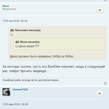
н
Женя
и
Цитата
Модератор
к
ц
и
26 янв 2018, 00:18
С
т
о
а
о
Николаич писал(а):
б
т
щ
ы
И
е
н
с
Женя писал(а):
и
Цена какая???
т
е
И
о
с
ч
Драго должно быть примерно 1400р за 500гр.
т
н
о
и
За полторы тысячи, пусть его ВалЮев покупает, когда в следующий
ч
к
раз, пойдет брэчить медведя...
н
ц
и
и
к
Ошейник раба, всегда легче доспехов воина...
т
ц
а
и
shaman7222
т
Цитата
т
ы
а
т
15 фев 2018, 18:38
ы
С