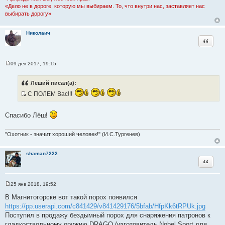
«Дело не в дороге, которую мы выбираем. То, что внутри нас, заставляет нас
выбирать дорогу»
Николаич
Цитата
09 дек 2017, 19:15
С
о
о
Леший писал(а):
б
щ
С ПОЛЕМ Вас!!!
е
И
н
с
и
Спасибо Лёш!
е
т
о
"Охотник - значит хороший человек!" (И.С.Тургенев)
ч
н
shaman7222
и
Цитата
к
ц
и
25 янв 2018, 19:52
С
т
о
В Магнитогорске вот такой порох появился
а
о
https://pp.userapi.com/c841429/v841429176/5bfab/HfpKk6tRPUk.jpg
б
т
щ
Поступил в продажу бездымный порох для снаряжения патронов к
ы
е
гладкоствольному оружию DRAGO (изготовитель Nobel Sport для
н