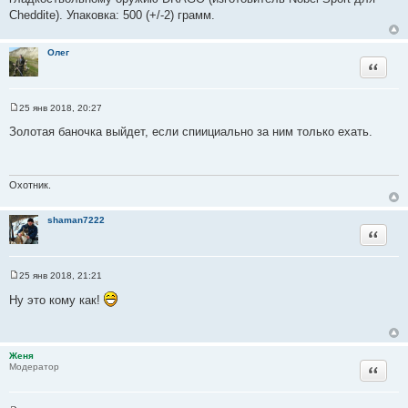
и
Cheddite). Упаковка: 500 (+/-2) грамм.
е
Олег
Цитата
25 янв 2018, 20:27
С
о
Золотая баночка выйдет, если спиициально за ним только ехать.
о
б
щ
е
н
Охотник.
и
е
shaman7222
Цитата
25 янв 2018, 21:21
С
о
Ну это кому как!
о
б
щ
е
н
Женя
и
Цитата
Модератор
е