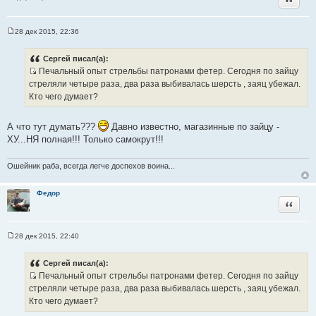
28 дек 2015, 22:36
С
о
о
Сергей писал(а):
б
Печальный опыт стрельбы патронами фетер. Сегодня по зайцу
щ
И
е
стреляли четыре раза, два раза выбивалась шерсть , заяц убежал.
н
с
Кто чего думает?
и
т
е
о
А что тут думать???
Давно известно, магазинные по зайцу -
ч
ХУ...НЯ полная!!! Только самокрут!!!
н
и
Ошейник раба, всегда легче доспехов воина...
к
ц
Федор
и
Цитата
т
а
т
28 дек 2015, 22:40
С
ы
о
о
Сергей писал(а):
б
Печальный опыт стрельбы патронами фетер. Сегодня по зайцу
щ
И
е
стреляли четыре раза, два раза выбивалась шерсть , заяц убежал.
н
с
Кто чего думает?
и
т
е