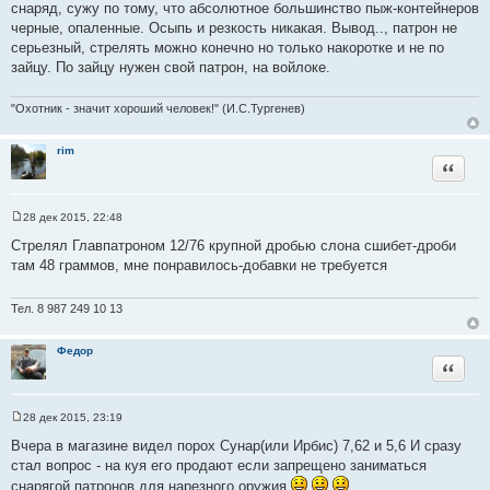
снаряд, сужу по тому, что абсолютное большинство пыж-контейнеров
черные, опаленные. Осыпь и резкость никакая. Вывод.., патрон не
серьезный, стрелять можно конечно но только накоротке и не по
зайцу. По зайцу нужен свой патрон, на войлоке.
"Охотник - значит хороший человек!" (И.С.Тургенев)
rim
Цитата
28 дек 2015, 22:48
С
о
Стрелял Главпатроном 12/76 крупной дробью слона сшибет-дроби
о
там 48 граммов, мне понравилось-добавки не требуется
б
щ
е
н
Тел. 8 987 249 10 13
и
е
Федор
Цитата
28 дек 2015, 23:19
С
о
Вчера в магазине видел порох Сунар(или Ирбис) 7,62 и 5,6 И сразу
о
стал вопрос - на куя его продают если запрещено заниматься
б
щ
снарягой патронов для нарезного оружия