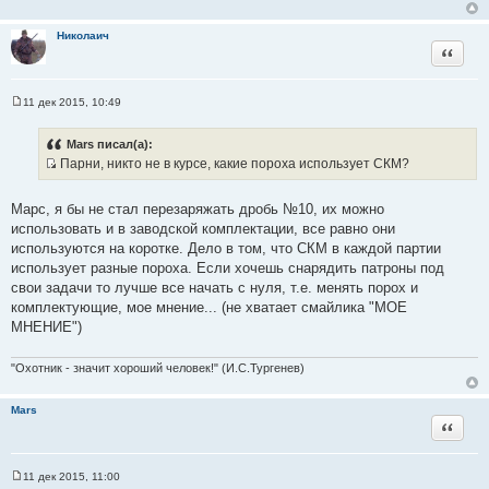
Николаич
Цитата
11 дек 2015, 10:49
С
о
о
Mars писал(а):
б
Парни, никто не в курсе, какие пороха использует СКМ?
щ
И
е
н
с
и
Марс, я бы не стал перезаряжать дробь №10, их можно
т
е
использовать и в заводской комплектации, все равно они
о
используются на коротке. Дело в том, что СКМ в каждой партии
ч
использует разные пороха. Если хочешь снарядить патроны под
н
свои задачи то лучше все начать с нуля, т.е. менять порох и
и
комплектующие, мое мнение... (не хватает смайлика "МОЕ
к
МНЕНИЕ")
ц
и
"Охотник - значит хороший человек!" (И.С.Тургенев)
т
а
Mars
т
Цитата
ы
11 дек 2015, 11:00
С