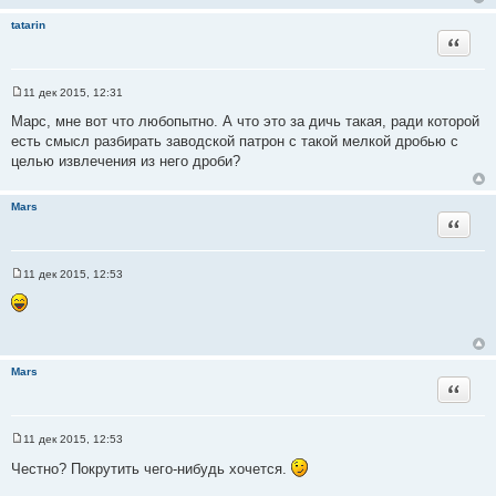
tatarin
Цитата
11 дек 2015, 12:31
С
о
Марс, мне вот что любопытно. А что это за дичь такая, ради которой
о
есть смысл разбирать заводской патрон с такой мелкой дробью с
б
щ
целью извлечения из него дроби?
е
н
и
Mars
е
Цитата
11 дек 2015, 12:53
С
о
о
б
щ
е
н
Mars
и
Цитата
е
11 дек 2015, 12:53
С
о
Честно? Покрутить чего-нибудь хочется.
о
б