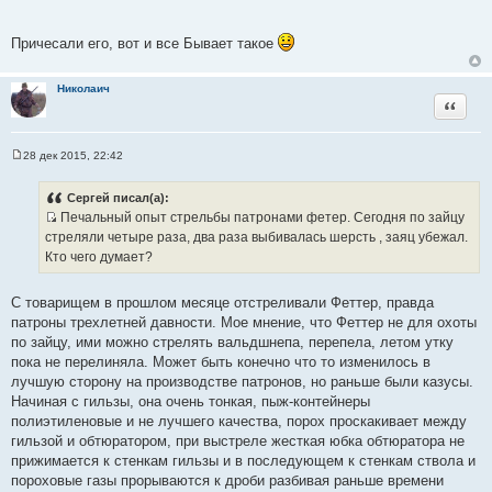
о
ч
Причесали его, вот и все Бывает такое
н
и
к
Николаич
Цитата
ц
и
т
28 дек 2015, 22:42
С
а
о
т
о
Сергей писал(а):
б
ы
Печальный опыт стрельбы патронами фетер. Сегодня по зайцу
щ
И
е
стреляли четыре раза, два раза выбивалась шерсть , заяц убежал.
н
с
Кто чего думает?
и
т
е
о
С товарищем в прошлом месяце отстреливали Феттер, правда
ч
патроны трехлетней давности. Мое мнение, что Феттер не для охоты
н
по зайцу, ими можно стрелять вальдшнепа, перепела, летом утку
и
пока не перелиняла. Может быть конечно что то изменилось в
к
лучшую сторону на производстве патронов, но раньше были казусы.
ц
Начиная с гильзы, она очень тонкая, пыж-контейнеры
и
полиэтиленовые и не лучшего качества, порох проскакивает между
т
гильзой и обтюратором, при выстреле жесткая юбка обтюратора не
а
прижимается к стенкам гильзы и в последующем к стенкам ствола и
т
пороховые газы прорываются к дроби разбивая раньше времени
ы