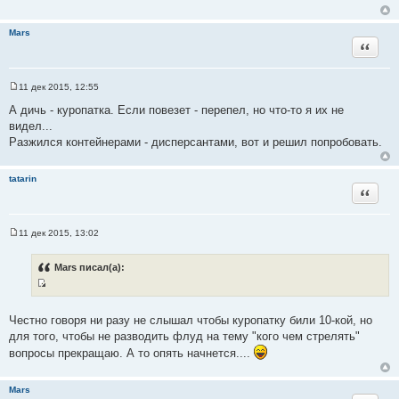
щ
е
н
Mars
и
Цитата
е
11 дек 2015, 12:55
С
о
А дичь - куропатка. Если повезет - перепел, но что-то я их не
о
видел...
б
щ
Разжился контейнерами - дисперсантами, вот и решил попробовать.
е
н
и
tatarin
е
Цитата
11 дек 2015, 13:02
С
о
о
Mars писал(а):
б
щ
И
е
н
с
и
Честно говоря ни разу не слышал чтобы куропатку били 10-кой, но
т
е
для того, чтобы не разводить флуд на тему "кого чем стрелять"
о
вопросы прекращаю. А то опять начнется....
ч
н
Mars
и