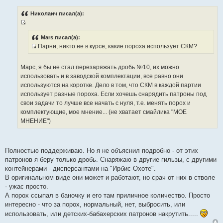
о
о
Николаич писал(а):
б
щ
И
е
н
с
Mars писал(а):
и
Парни, никто не в курсе, какие пороха использует СКМ?
т
е
И
о
с
ч
Марс, я бы не стал перезаряжать дробь №10, их можно
т
н
использовать и в заводской комплектации, все равно они
о
и
используются на коротке. Дело в том, что СКМ в каждой партии
ч
к
использует разные пороха. Если хочешь снарядить патроны под
н
ц
свои задачи то лучше все начать с нуля, т.е. менять порох и
и
и
комплектующие, мое мнение... (не хватает смайлика "МОЕ
к
т
МНЕНИЕ")
ц
а
и
т
т
ы
Полностью поддерживаю. Но я не объяснил подробно - от этих
а
патронов я беру только дробь. Снаряжаю в другие гильзы, с другими
т
контейнерами - дисперсантами на "Ирбис-Охоте".
ы
В оригинальном виде они может и работают, но срач от них в стволе
- ужас просто.
А порох ссыпал в баночку и его там приличное количество. Просто
интересно - что за порох, нормальный, нет, выбросить, или
использовать, или детских-бабахерских патронов накрутить.....