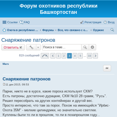
Форум охотников республики
Башкортостан
Ссылки
FAQ
Регистрация
Вход
Охота в республике Башкортостан
Форумы
Все, что связано с охотой
Оружие
ои
Снаряжение патронов
ск
Ответить
819 сообщений
1
2
3
4
5
…
33
Mars
Цитата
Снаряжение патронов
11 дек 2015, 09:53
С
о
Парни, никто не в курсе, какие пороха использует СКМ?
о
Есть патроны, достаточно дурацкие, СКМ №10 28 грамм, "Русь".
б
щ
Решил пересобрать на других контейнерах и другой вес.
е
Просто интересно, что там за порох. Похож на имеющийся "Ирбис-
н
и
Охота 35М" - мелкие цилиндрики, но значительно светлее.
е
Куплены были то ли в прошлом, то ли в позапрошлом году...