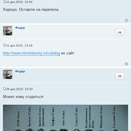
т
11 дек 2015, 13:54
С
а
о
Хорошо. Оставлю на перепела.
т
о
б
ы
щ
е
н
Федор
и
Цитата
е
11 дек 2015, 14:18
С
о
http://www.skmindustry.ru/catalog
их сайт
о
б
щ
е
н
Федор
и
Цитата
е
26 дек 2015, 23:32
С
о
Может кому сгодиться
о
б
щ
е
н
и
е