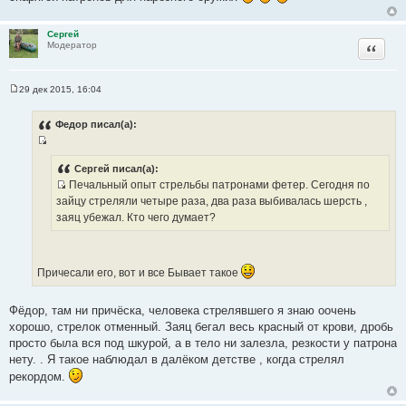
е
н
и
Сергей
е
Цитата
Модератор
29 дек 2015, 16:04
С
о
о
Федор писал(а):
б
щ
И
е
н
с
Сергей писал(а):
и
Печальный опыт стрельбы патронами фетер. Сегодня по
т
е
И
зайцу стреляли четыре раза, два раза выбивалась шерсть ,
о
с
заяц убежал. Кто чего думает?
ч
т
н
о
и
ч
к
Причесали его, вот и все Бывает такое
н
ц
и
и
Фёдор, там ни причёска, человека стрелявшего я знаю оочень
к
т
хорошо, стрелок отменный. Заяц бегал весь красный от крови, дробь
ц
а
просто была вся под шкурой, а в тело ни залезла, резкости у патрона
и
т
нету. . Я такое наблюдал в далёком детстве , когда стрелял
т
ы
рекордом.
а
т