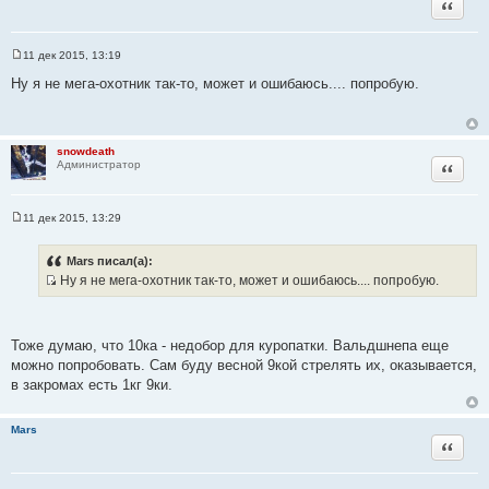
Цитата
к
ц
и
11 дек 2015, 13:19
С
т
о
Ну я не мега-охотник так-то, может и ошибаюсь.... попробую.
а
о
б
т
щ
ы
е
н
snowdeath
и
Цитата
Администратор
е
11 дек 2015, 13:29
С
о
о
Mars писал(а):
б
Ну я не мега-охотник так-то, может и ошибаюсь.... попробую.
щ
И
е
н
с
и
т
е
Тоже думаю, что 10ка - недобор для куропатки. Вальдшнепа еще
о
можно попробовать. Сам буду весной 9кой стрелять их, оказывается,
ч
в закромах есть 1кг 9ки.
н
и
Mars
к
Цитата
ц
и