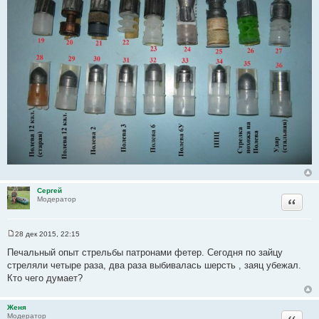
Сергей
Цитата
Модератор
28 дек 2015, 22:15
С
о
Печальный опыт стрельбы патронами фетер. Сегодня по зайцу
о
стреляли четыре раза, два раза выбивалась шерсть , заяц убежал.
б
щ
Кто чего думает?
е
н
и
Женя
е
Цитата
Модератор