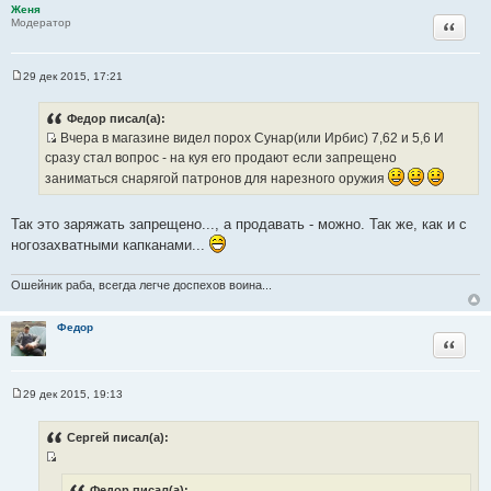
ы
Женя
Цитата
Модератор
29 дек 2015, 17:21
С
о
о
Федор писал(а):
б
Вчера в магазине видел порох Сунар(или Ирбис) 7,62 и 5,6 И
щ
И
е
сразу стал вопрос - на куя его продают если запрещено
н
с
заниматься снарягой патронов для нарезного оружия
и
т
е
о
Так это заряжать запрещено..., а продавать - можно. Так же, как и с
ч
ногозахватными капканами...
н
и
Ошейник раба, всегда легче доспехов воина...
к
ц
Федор
и
Цитата
т
а
т
29 дек 2015, 19:13
С
ы
о
о
Сергей писал(а):
б
щ
И
е
н
с
Федор писал(а):