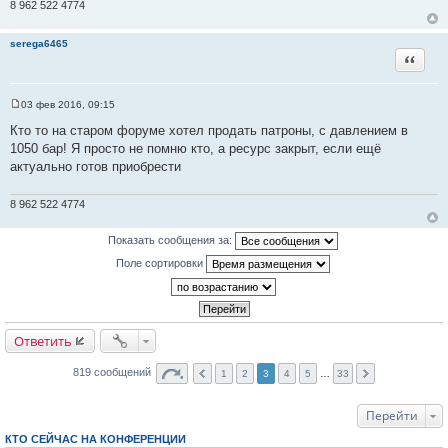
н
8 962 522 4774
и
е
serega6465
Цитата
03 фев 2016, 09:15
С
о
Кто то на старом форуме хотел продать патроны, с давлением в
о
1050 бар! Я просто не помню кто, а ресурс закрыт, если ещё
б
щ
актуально готов приобрести
е
н
и
8 962 522 4774
е
Показать сообщения за:
Поле сортировки
Ответить
819 сообщений
1
2
3
4
5
…
33
Перейти
КТО СЕЙЧАС НА КОНФЕРЕНЦИИ