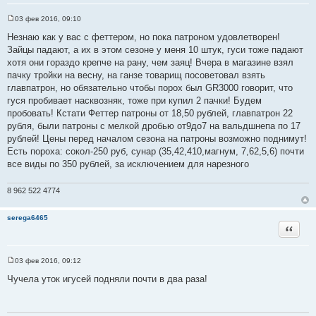
03 фев 2016, 09:10
С
о
Незнаю как у вас с феттером, но пока патроном удовлетворен!
о
Зайцы падают, а их в этом сезоне у меня 10 штук, гуси тоже падают
б
щ
хотя они гораздо крепче на рану, чем заяц! Вчера в магазине взял
е
пачку тройки на весну, на ганзе товарищ посоветовал взять
н
и
главпатрон, но обязательно чтобы порох был GR3000 говорит, что
е
гуся пробивает насквозняк, тоже при купил 2 пачки! Будем
пробовать! Кстати Феттер патроны от 18,50 рублей, главпатрон 22
рубля, были патроны с мелкой дробью от9до7 на вальдшнепа по 17
рублей! Цены перед началом сезона на патроны возможно поднимут!
Есть пороха: сокол-250 руб, сунар (35,42,410,магнум, 7,62,5,6) почти
все виды по 350 рублей, за исключением для нарезного
8 962 522 4774
serega6465
Цитата
03 фев 2016, 09:12
С
о
Чучела уток игусей подняли почти в два раза!
о
б
щ
е