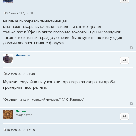
27 янв 2017, 00:11
С
о
на ганзе пыжерезок тьма-тьмущая.
о
мне тоже токарь вытачивал, закалял и отпуск делал.
б
щ
только вот в Уфе на авито позвонил токарям - ценник зарядили
е
такой, что готовый гораздо дешевле было купить. по итогу один
н
и
добрый человек помог с форума.
е
Николаич
Цитата
02 фев 2017, 21:38
С
о
Мужики, случайно ни у кого нет хронографа скорости дроби
о
промерить, пострелять.
б
щ
е
н
"Охотник - значит хороший человек!" (И.С.Тургенев)
и
е
Леший
Цитата
Модератор
16 фев 2017, 16:15
С