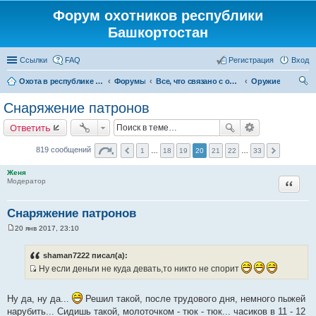
Форум охотников республики
Башкортостан
Ссылки
FAQ
Регистрация
Вход
Охота в республике Башкортостан
Форумы
Все, что связано с охотой
Оружие
ои
Снаряжение патронов
ск
Ответить
819 сообщений
1
…
18
19
20
21
22
…
33
Женя
Цитата
Модератор
Снаряжение патронов
20 янв 2017, 23:10
С
о
о
shaman7222 писал(а):
б
Ну если деньги не куда девать,то никто не спорит
щ
е
И
н
с
и
Ну да, ну да...
Решил такой, после трудового дня, немного пыжей
е
т
нарубить... Сидишь такой, молоточком - тюк - тюк... часиков в 11 - 12