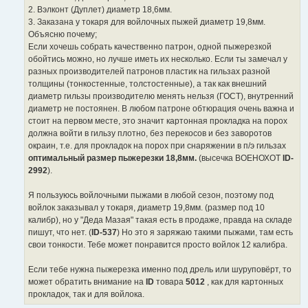
ч
к
2. Вэлконт (Дуплет) диаметр 18,6мм.
н
ц
3. Заказана у токаря для войлочных пыжей диаметр 19,8мм.
и
и
Объясню почему;
к
т
Если хочешь собрать качественно патрон, одной пыжерезкой
ц
а
обойтись можно, но лучше иметь их несколько. Если ты замечал у
и
т
разных производителей патронов пластик на гильзах разной
т
ы
толщины (тонкостенные, толстостенные), а так как внешний
а
диаметр гильзы производителю менять нельзя (ГОСТ), внутренний
т
диаметр не постоянен. В любом патроне обтюрация очень важна и
ы
стоит на первом месте, это значит картонная прокладка на порох
должна войти в гильзу плотно, без перекосов и без заворотов
окраин, т.е. для прокладок на порох при снаряжении в п/э гильзах
оптимальный размер пыжерезки 18,8мм.
(высечка ВОЕНОХОТ
ID-
2992
).
Я пользуюсь войлочными пыжами в любой сезон, поэтому под
войлок заказывал у токаря, диаметр 19,8мм. (размер под 10
калибр), но у "Деда Мазая" такая есть в продаже, правда на складе
пишут, что нет. (
ID-537
) Но это я заряжаю такими пыжами, там есть
свои тонкости. Тебе может понравится просто войлок 12 калибра.
Если тебе нужна пыжерезка именно под дрель или шуруповёрт, то
может обратить внимание на
ID
товара
5012
, как для картонных
прокладок, так и для войлока.