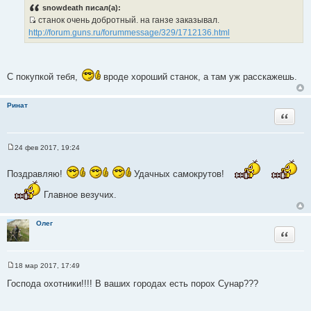
о
snowdeath писал(а):
б
станок очень добротный. на ганзе заказывал.
щ
И
е
http://forum.guns.ru/forummessage/329/1712136.html
н
с
и
т
е
о
С покупкой тебя,
вроде хороший станок, а там уж расскажешь.
ч
н
и
Ринат
Цитата
к
ц
и
24 фев 2017, 19:24
т
С
о
а
о
Поздравляю!
Удачных самокрутов!
т
б
щ
ы
Главное везучих.
е
н
и
е
Олег
Цитата
18 мар 2017, 17:49
С
о
Господа охотники!!!! В ваших городах есть порох Сунар???
о
б
щ