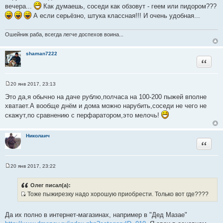
о
вечера...
Как думаешь, соседи как обзовут - геем или пидором???
ч
А если серьёзно, штука классная!!! И очень удобная...
н
и
Ошейник раба, всегда легче доспехов воина...
к
ц
и
shaman7222
Цитата
т
а
т
20 янв 2017, 23:13
С
ы
о
Это да,я обычно на даче рублю,полчаса на 100-200 пыжей вполне
о
хватает.А вообще днём и дома можно нарубить,соседи не чего не
б
щ
скажут,по сравнению с перфаратором,это мелочь!
е
н
и
Николаич
е
Цитата
20 янв 2017, 23:22
С
о
о
Олег писал(а):
б
Тоже пыжирезку надо хорошую приобрести. Только вот где????
щ
И
е
н
с
и
Да их полно в интернет-магазинах, например в "Дед Мазае"
т
е