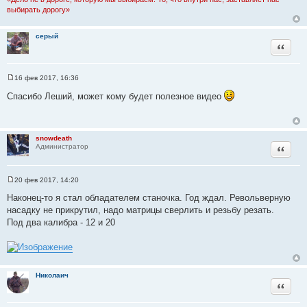
выбирать дорогу»
серый
Цитата
16 фев 2017, 16:36
С
о
Спасибо Леший, может кому будет полезное видео
о
б
щ
е
н
snowdeath
и
Цитата
Администратор
е
20 фев 2017, 14:20
С
о
Наконец-то я стал обладателем станочка. Год ждал. Револьверную
о
насадку не прикрутил, надо матрицы сверлить и резьбу резать.
б
щ
Под два калибра - 12 и 20
е
н
и
е
Николаич
Цитата