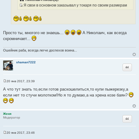
с
и
ы
Я свои в основном заказывал у токаря по своим размерам
т
е
И
о
с
ч
т
н
о
и
ч
Просто ты, многого не знаешь...
А Николаич, как всегда
к
н
скромничает...
ц
и
и
к
т
Ошейник раба, всегда легче доспехов воина...
ц
а
и
т
shaman7222
т
Цитата
ы
а
т
20 янв 2017, 23:39
ы
С
о
А что тут знать то,если готов раскошелиться,то купи пыжерезку,а
о
если нет то стучи молотком!Но я то думаю,а на хрена козе баян?
б
щ
е
н
и
Женя
е
Цитата
Модератор
20 янв 2017, 23:46
С