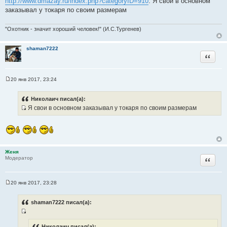
http://www.dmazay.ru/index.php?categoryID=910
. Я свои в основном
о
заказывал у токаря по своим размерам
ч
н
"Охотник - значит хороший человек!" (И.С.Тургенев)
и
к
shaman7222
ц
Цитата
и
т
а
20 янв 2017, 23:24
С
т
о
ы
о
Николаич писал(а):
б
Я свои в основном заказывал у токаря по своим размерам
щ
И
е
н
с
и
т
е
о
ч
Женя
Цитата
Модератор
н
и
к
20 янв 2017, 23:28
ц
С
о
и
о
shaman7222 писал(а):
т
б
щ
а
И
е
т
н
Николаич писал(а):