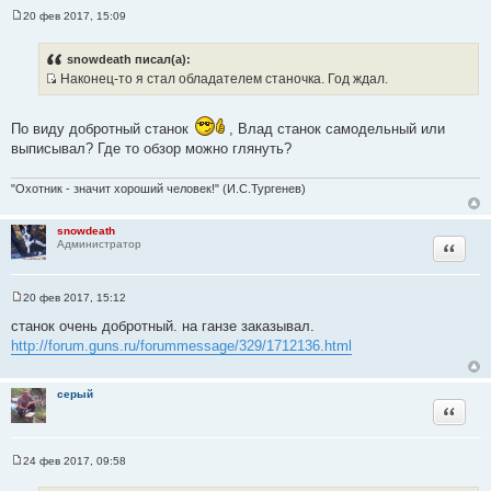
20 фев 2017, 15:09
С
о
о
snowdeath писал(а):
б
Наконец-то я стал обладателем станочка. Год ждал.
щ
И
е
н
с
и
По виду добротный станок
, Влад станок самодельный или
т
е
выписывал? Где то обзор можно глянуть?
о
ч
"Охотник - значит хороший человек!" (И.С.Тургенев)
н
и
к
snowdeath
Цитата
Администратор
ц
и
т
20 фев 2017, 15:12
С
а
о
станок очень добротный. на ганзе заказывал.
т
о
http://forum.guns.ru/forummessage/329/1712136.html
б
ы
щ
е
н
серый
и
Цитата
е
24 фев 2017, 09:58
С
о