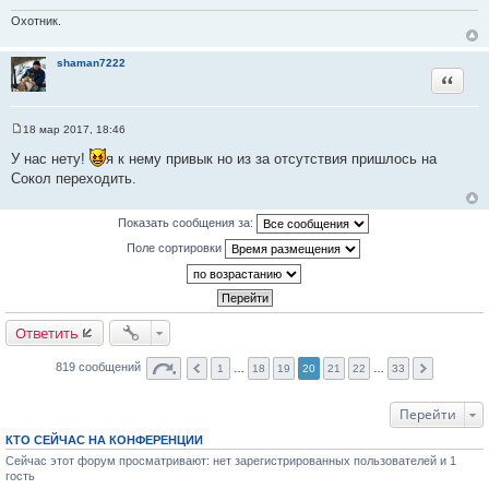
е
н
Охотник.
и
е
shaman7222
Цитата
18 мар 2017, 18:46
С
о
У нас нету!
я к нему привык но из за отсутствия пришлось на
о
Сокол переходить.
б
щ
е
н
Показать сообщения за:
и
е
Поле сортировки
Ответить
819 сообщений
1
…
18
19
20
21
22
…
33
Перейти
КТО СЕЙЧАС НА КОНФЕРЕНЦИИ
Сейчас этот форум просматривают: нет зарегистрированных пользователей и 1
гость