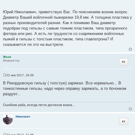
Юрий Николаевич, приветствую Вас. По пояснениям возник вопрос.
Диаметр Вашей войлочной пыжерезки 19,8 мм. А толщина пластика у
разных производителей разная. Как я понимаю Ваш диаметр
подобран под гильзы с самым тонким пластиком, типа прозрачного
фетера или рио. А есть ли трудности со снаряжением войлочных
пыжей в гильзы с толстым пластиком, типа главпатрона? И
сказывается ли это на выстреле.
Женя
Цитата
Модератор
22 янв 2017, 18:39
С
о
В Рекордовскую гильзу ( толстую) заряжал. Все нормально... В
о
тонкостенные гильзы, надо через оправку заряжать, а то бочонком
б
щ
раздует...
е
н
и
Ошейник раба, всегда легче доспехов воина...
е
Николаич
Цитата
22 янв 2017, 21:58