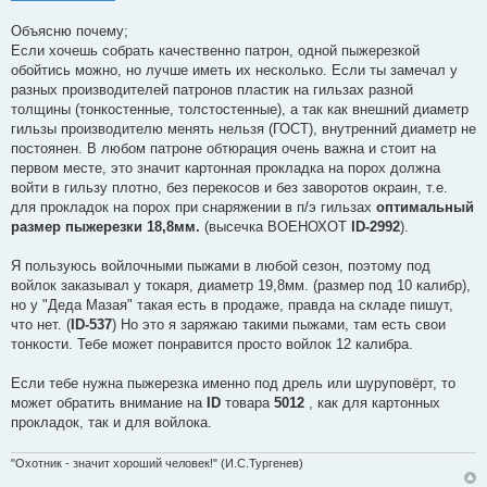
и
к
Объясню почему;
ц
Если хочешь собрать качественно патрон, одной пыжерезкой
и
обойтись можно, но лучше иметь их несколько. Если ты замечал у
т
разных производителей патронов пластик на гильзах разной
а
толщины (тонкостенные, толстостенные), а так как внешний диаметр
т
гильзы производителю менять нельзя (ГОСТ), внутренний диаметр не
ы
постоянен. В любом патроне обтюрация очень важна и стоит на
первом месте, это значит картонная прокладка на порох должна
войти в гильзу плотно, без перекосов и без заворотов окраин, т.е.
для прокладок на порох при снаряжении в п/э гильзах
оптимальный
размер пыжерезки 18,8мм.
(высечка ВОЕНОХОТ
ID-2992
).
Я пользуюсь войлочными пыжами в любой сезон, поэтому под
войлок заказывал у токаря, диаметр 19,8мм. (размер под 10 калибр),
но у "Деда Мазая" такая есть в продаже, правда на складе пишут,
что нет. (
ID-537
) Но это я заряжаю такими пыжами, там есть свои
тонкости. Тебе может понравится просто войлок 12 калибра.
Если тебе нужна пыжерезка именно под дрель или шуруповёрт, то
может обратить внимание на
ID
товара
5012
, как для картонных
прокладок, так и для войлока.
"Охотник - значит хороший человек!" (И.С.Тургенев)