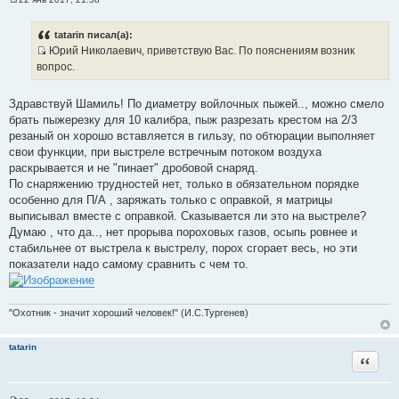
С
о
о
tatarin писал(а):
б
Юрий Николаевич, приветствую Вас. По пояснениям возник
щ
И
е
вопрос.
н
с
и
т
е
Здравствуй Шамиль! По диаметру войлочных пыжей.., можно смело
о
брать пыжерезку для 10 калибра, пыж разрезать крестом на 2/3
ч
резаный он хорошо вставляется в гильзу, по обтюрации выполняет
н
свои функции, при выстреле встречным потоком воздуха
и
раскрывается и не "пинает" дробовой снаряд.
к
По снаряжению трудностей нет, только в обязательном порядке
ц
особенно для П/А , заряжать только с оправкой, я матрицы
и
выписывал вместе с оправкой. Сказывается ли это на выстреле?
т
Думаю , что да.., нет прорыва пороховых газов, осыпь ровнее и
а
стабильнее от выстрела к выстрелу, порох сгорает весь, но эти
т
показатели надо самому сравнить с чем то.
ы
"Охотник - значит хороший человек!" (И.С.Тургенев)
tatarin
Цитата