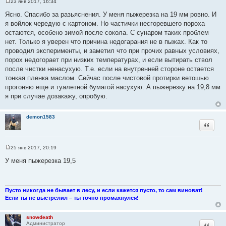
23 янв 2017, 16:34
С
о
Ясно. Спасибо за разьяснения. У меня пыжерезка на 19 мм ровно. И
о
я войлок чередую с картоном. Но частички несгоревшего пороха
б
щ
остаются, особено зимой после сокола. С сунаром таких проблем
е
нет. Только я уверен что причина недогарания не в пыжах. Как то
н
и
проводил эксперименты, и заметил что при прочих равных условиях,
е
порох недогорает при низких температурах, и если вытирать ствол
после чистки ненасухую. Т.е. если на внутренней стороне остается
тонкая пленка маслом. Сейчас после чистовой протирки ветошью
прогоняю еще и туалетной бумагой насухую. А пыжерезку на 19,8 мм
я при случае дозакажу, опробую.
demon1583
Цитата
25 янв 2017, 20:19
С
о
У меня пыжерезка 19,5
о
б
щ
е
н
Пусто никогда не бывает в лесу, и если кажется пусто, то сам виноват!
и
Если ты не выстрелил – ты точно промахнулся!
е
snowdeath
Цитата
Администратор