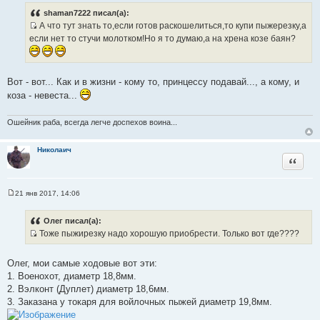
о
о
shaman7222 писал(а):
б
А что тут знать то,если готов раскошелиться,то купи пыжерезку,а
щ
И
е
если нет то стучи молотком!Но я то думаю,а на хрена козе баян?
н
с
и
т
е
о
Вот - вот... Как и в жизни - кому то, принцессу подавай..., а кому, и
ч
коза - невеста...
н
и
Ошейник раба, всегда легче доспехов воина...
к
ц
Николаич
и
Цитата
т
а
т
21 янв 2017, 14:06
С
ы
о
о
Олег писал(а):
б
Тоже пыжирезку надо хорошую приобрести. Только вот где????
щ
И
е
н
с
и
Олег, мои самые ходовые вот эти:
т
е
1. Военохот, диаметр 18,8мм.
о
2. Вэлконт (Дуплет) диаметр 18,6мм.
ч
3. Заказана у токаря для войлочных пыжей диаметр 19,8мм.
н