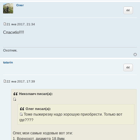
Олег
Цитата
21 янв 2017, 21:34
С
о
Спасибо!!!!
о
б
щ
е
н
Охотник.
и
е
tatarin
Цитата
22 янв 2017, 17:39
С
о
о
Николаич писал(а):
б
щ
И
е
н
с
Олег писал(а):
и
Тоже пыжирезку надо хорошую приобрести. Только вот
т
е
И
где????
о
с
ч
т
н
Олег, мои самые ходовые вот эти:
о
и
1. Военохот, диаметр 18,8мм.