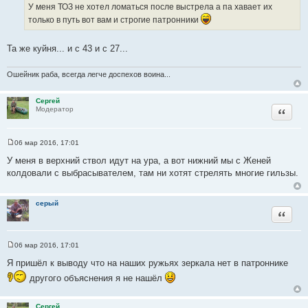
У меня ТОЗ не хотел ломаться после выстрела а па хавает их
т
ы
а
только в путь вот вам и строгие патронники
т
ы
Та же куйня... и с 43 и с 27...
Ошейник раба, всегда легче доспехов воина...
Сергей
Цитата
Модератор
06 мар 2016, 17:01
С
о
У меня в верхний ствол идут на ура, а вот нижний мы с Женей
о
колдовали с выбрасывателем, там ни хотят стрелять многие гильзы.
б
щ
е
н
серый
и
Цитата
е
06 мар 2016, 17:01
С
о
Я пришёл к выводу что на наших ружьях зеркала нет в патроннике
о
б
другого объяснения я не нашёл
щ
е
н
Сергей