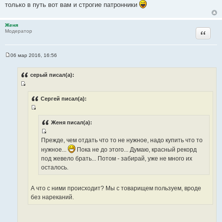
т
только в путь вот вам и строгие патронники
ы
Женя
Цитата
Модератор
06 мар 2016, 16:56
С
о
о
серый писал(а):
б
щ
И
е
н
с
Сергей писал(а):
и
т
е
И
о
с
Женя писал(а):
ч
т
н
И
Прежде, чем отдать что то не нужное, надо купить что то
о
и
с
ч
нужное...
Пока не до этого... Думаю, красный рекорд
к
т
н
под жевело брать... Потом - забирай, уже не много их
ц
о
и
осталось.
и
ч
к
т
н
ц
а
А что с ними происходит? Мы с товарищем пользуем, вроде
и
и
т
без нареканий.
к
т
ы
ц
а
и
т