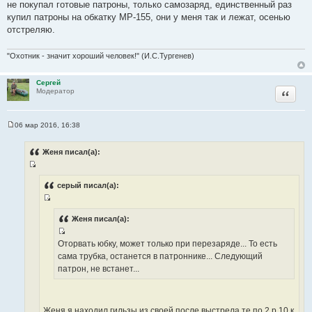
не покупал готовые патроны, только самозаряд, единственный раз
ы
купил патроны на обкатку МР-155, они у меня так и лежат, осенью
отстреляю.
"Охотник - значит хороший человек!" (И.С.Тургенев)
Сергей
Цитата
Модератор
06 мар 2016, 16:38
С
о
о
Женя писал(а):
б
щ
И
е
н
с
серый писал(а):
и
т
е
И
о
с
Женя писал(а):
ч
т
н
И
Оторвать юбку, может только при перезаряде... То есть
о
и
с
сама трубка, останется в патроннике... Следующий
ч
к
т
патрон, не встанет...
н
ц
о
и
и
ч
к
т
н
ц
Женя я находил гильзы из своей после выстрела те по 2 р 10 к
а