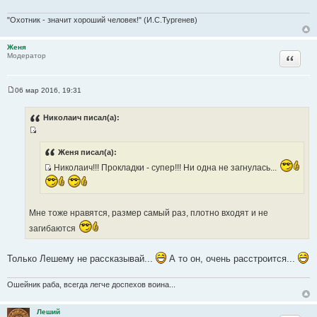
н
и
"Охотник - значит хороший человек!" (И.С.Тургенев)
к
ц
Женя
Цитата
Модератор
и
т
а
06 мар 2016, 19:31
т
С
о
ы
о
Николаич писал(а):
б
щ
И
е
н
с
Женя писал(а):
и
т
е
Николаич!!! Прокладки - супер!!! Ни одна не загнулась...
И
о
с
ч
т
н
Мне тоже нравятся, размер самый раз, плотно входят и не
о
и
ч
загибаются
к
н
ц
и
и
Только Лешему не рассказывай...
А то он, очень расстроится...
к
т
ц
а
Ошейник раба, всегда легче доспехов воина...
и
т
т
ы
Леший
а