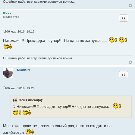
Ошейник раба, всегда легче доспехов воина...
и
к
Женя
ц
Цитата
Модератор
и
т
а
06 мар 2016, 19:17
С
т
о
Николаич!!! Прокладки - супер!!! Ни одна не загнулась...
ы
о
б
щ
е
н
Ошейник раба, всегда легче доспехов воина...
и
е
Николаич
Цитата
06 мар 2016, 19:24
С
о
о
Женя писал(а):
б
щ
Николаич!!! Прокладки - супер!!! Ни одна не загнулась...
е
И
н
с
и
е
т
Мне тоже нравятся, размер самый раз, плотно входят и не
о
загибаются
ч