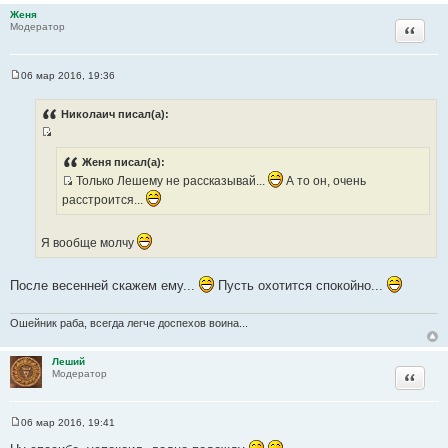
Женя
к
Цитата
Модератор
ц
и
т
06 мар 2016, 19:36
С
а
о
т
о
Николаич писал(а):
б
ы
щ
И
е
н
с
Женя писал(а):
и
т
Только Лешему не рассказывай...
А то он, очень
е
И
о
расстроится...
с
ч
т
н
Я вообще молчу
о
и
ч
к
н
После весенней скажем ему...
Пусть охотится спокойно...
ц
и
и
к
Ошейник раба, всегда легче доспехов воина...
т
ц
а
и
т
Леший
Цитата
т
Модератор
ы
а
т
06 мар 2016, 19:41
ы
С
о