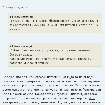
06 мар 2016, 16:35
С
о
о
Mars писал(а):
б
У моего 155-го очень строгий патронник, да и владельцы 153-их
щ
И
е
так же говорят. Обжим у меня на 20.5 мм, патроны неохотно в 155-
н
с
ый лезут.
и
т
е
о
ч
н
Mars писал(а):
и
В него самоделки лезут хуже всех, с которыми сравнивали.
к
И
Отсюда и вывод.
ц
с
Даже заморачиваться не хочу. Б/у в двустволку, новые гильзы - в
и
т
полуавто. Мне так спокойнее.
т
о
а
ч
т
н
Не верю, что слишком строгий патронник, от куда такие выводы?
ы
и
Если уж такие подозрения, то проверить можно легко. Отсоединить
к
ствол и проверить как входит патрон в патронник. Утыкание патрона
ц
может быть и от того, что нет конуса в начале патрона. Разбираться
и
надо в любом случае, может патрон "пузатый" (пластик) это тоже
т
исправляется правильным процессом снаряжения патрона.
Я не
а
уговариваю, просто вывод неверный.
Ни для одного своего ружья я
т