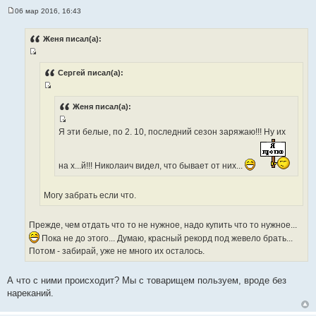
06 мар 2016, 16:43
С
о
о
Женя писал(а):
б
щ
И
е
н
с
Сергей писал(а):
и
т
е
И
о
с
Женя писал(а):
ч
т
н
И
Я эти белые, по 2. 10, последний сезон заряжаю!!! Ну их
о
и
с
ч
к
т
н
ц
на х...й!!! Николаич видел, что бывает от них...
о
и
и
ч
к
т
н
Могу забрать если что.
ц
а
и
и
т
к
т
Прежде, чем отдать что то не нужное, надо купить что то нужное...
ы
ц
а
Пока не до этого... Думаю, красный рекорд под жевело брать...
и
т
Потом - забирай, уже не много их осталось.
т
ы
а
А что с ними происходит? Мы с товарищем пользуем, вроде без
т
нареканий.
ы