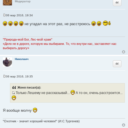
Цитата
Модератор
т
ы
06 мар 2016, 19:34
С
о
не угадал на этот раз, не расстроюсь
о
б
щ
е
н
"Природа-мой Бог, Лес-мой храм"
и
«Дело не в дороге, которую мы выбираем. То, что внутри нас, заставляет нас
е
выбирать дорогу»
Николаич
Цитата
06 мар 2016, 19:35
С
о
о
Женя писал(а):
б
Только Лешему не рассказывай...
А то он, очень расстроится...
щ
е
И
н
с
и
е
т
Я вообще молчу
о
ч
"Охотник - значит хороший человек!" (И.С.Тургенев)
н
и