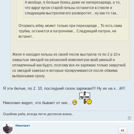
о
А вообще, я больше боюсь даже не неперезаряда, а то,
и
и
ч
что вдруг кусок старой гильзы останется в стволе и
к
т
н
следующим выстрелом его разворотит... ну как-то так...
ц
а
и
и
т
к
т
Оторвать юбку, может только при перезаряде... То есть сама
ы
ц
а
трубка, останется в патроннике... Следующий патрон, не
и
т
встанет...
т
ы
а
т
Женя я находил гильзы из своей после выстрела те по 2 р 10 к
ы
закрытые звездой на рязанской комплектухи край рваный и
оплавленный как будто, поэтому все их заряжаю только закруткой
со звездой завязал и которые прокручиваются после обжима
выбрасываю сразу.
Я эти белые, по 2. 10, последний сезон заряжаю!!! Ну их на х...й!!!
Николаич видел, что бывает от них...
Ошейник раба, всегда легче доспехов воина...
Николаич
Цитата