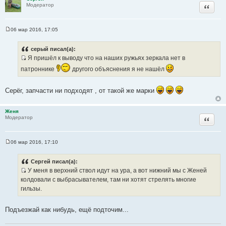
и
Цитата
Модератор
е
06 мар 2016, 17:05
С
о
о
серый писал(а):
б
Я пришёл к выводу что на наших ружьях зеркала нет в
щ
И
е
патроннике
другого объяснения я не нашёл
н
с
и
т
е
Серёг, запчасти ни подходят , от такой же марки
о
ч
н
Женя
Цитата
Модератор
и
к
ц
06 мар 2016, 17:10
и
С
о
т
о
Сергей писал(а):
а
б
У меня в верхний ствол идут на ура, а вот нижний мы с Женей
щ
т
И
е
колдовали с выбрасывателем, там ни хотят стрелять многие
ы
н
с
гильзы.
и
т
е
о
Подъезжай как нибудь, ещё подточим...
ч
н