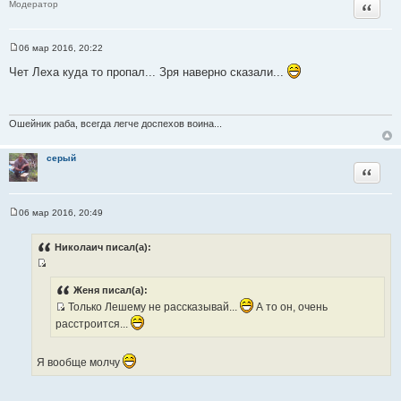
Цитата
Модератор
а
т
ы
06 мар 2016, 20:22
С
о
Чет Леха куда то пропал... Зря наверно сказали...
о
б
щ
е
н
Ошейник раба, всегда легче доспехов воина...
и
е
серый
Цитата
06 мар 2016, 20:49
С
о
о
Николаич писал(а):
б
щ
И
е
н
с
Женя писал(а):
и
т
Только Лешему не рассказывай...
А то он, очень
е
И
о
расстроится...
с
ч
т
н
Я вообще молчу
о
и
ч
к
н