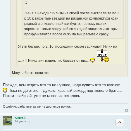
т
н
И
о
и
с
Женя я находил гильзы из своей после выстрела те по 2
ч
к
т
р 10 к закрытые звездой на рязанской комплектухи край
н
ц
о
рваный и оплавленный как будто, поэтому все их
и
и
ч
заряжаю только закруткой со звездой завязал и которые
к
т
н
прокручиваются после обжима выбрасываю сразу.
ц
а
и
и
т
к
т
Я эти белые, по 2. 10, последний сезон заряжаю!!! Ну их на
ы
ц
а
и
т
т
х...й!!! Николаич видел, что бывает от них...
ы
а
т
Могу забрать если что.
ы
Прежде, чем отдать что то не нужное, надо купить что то нужное...
Пока не до этого... Думаю, красный рекорд под жевело брать...
Потом - забирай, уже не много их осталось.
Ошейник раба, всегда легче доспехов воина...
Сергей
Цитата
Модератор