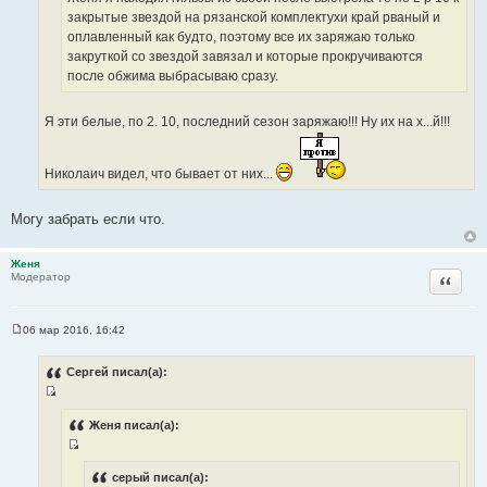
и
и
закрытые звездой на рязанской комплектухи край рваный и
т
к
т
оплавленный как будто, поэтому все их заряжаю только
ы
ц
а
закруткой со звездой завязал и которые прокручиваются
и
т
после обжима выбрасываю сразу.
т
ы
а
Я эти белые, по 2. 10, последний сезон заряжаю!!! Ну их на х...й!!!
т
ы
Николаич видел, что бывает от них...
Могу забрать если что.
Женя
Цитата
Модератор
06 мар 2016, 16:42
С
о
о
Сергей писал(а):
б
щ
И
е
н
с
Женя писал(а):
и
т
е
И
о
с
серый писал(а):
ч