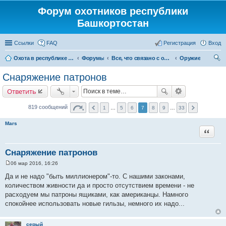
Форум охотников республики
Башкортостан
Ссылки
FAQ
Регистрация
Вход
Охота в республике Башкортостан
Форумы
Все, что связано с охотой
Оружие
ои
Снаряжение патронов
ск
Ответить
819 сообщений
1
…
5
6
7
8
9
…
33
Mars
Цитата
Снаряжение патронов
06 мар 2016, 16:26
С
о
Да и не надо "быть миллионером"-то. С нашими законами,
о
количеством живности да и просто отсутствием времени - не
б
щ
расходуем мы патроны ящиками, как американцы. Намного
е
спокойнее использовать новые гильзы, немного их надо...
н
и
е
серый