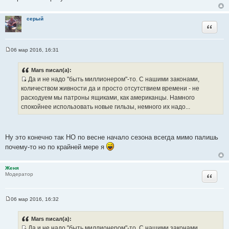
серый
Цитата
06 мар 2016, 16:31
С
о
о
Mars писал(а):
б
Да и не надо "быть миллионером"-то. С нашими законами,
щ
И
е
количеством живности да и просто отсутствием времени - не
н
с
расходуем мы патроны ящиками, как американцы. Намного
и
т
е
спокойнее использовать новые гильзы, немного их надо...
о
ч
н
Ну это конечно так НО по весне начало сезона всегда мимо палишь
и
почему-то но по крайней мере я
к
ц
Женя
и
Цитата
Модератор
т
а
т
06 мар 2016, 16:32
С
ы
о
о
Mars писал(а):
б
Да и не надо "быть миллионером"-то. С нашими законами,
щ