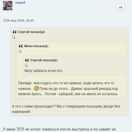
серый
Цитата
06 мар 2016, 16:45
С
о
о
Сергей писал(а):
б
щ
И
е
н
с
Женя писал(а):
и
т
е
И
о
с
Сергей писал(а):
ч
т
н
И
Могу забрать если что.
о
и
с
ч
к
т
н
Прежде, чем отдать что то не нужное, надо купить что то
ц
о
и
и
нужное...
Пока не до этого... Думаю, красный рекорд под
ч
к
т
жевело брать... Потом - забирай, уже не много их осталось.
н
ц
а
и
и
т
А что с ними происходит? Мы с товарищем пользуем, вроде без
к
т
ы
нареканий.
ц
а
и
т
т
ы
а
У меня ТОЗ не хотел ломаться после выстрела а па хавает их