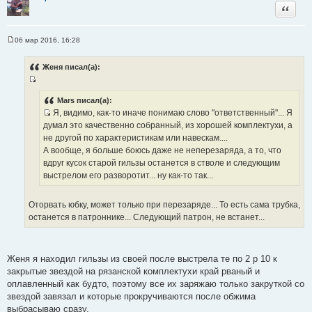
Цитата
06 мар 2016, 16:28
С
о
о
Женя писал(а):
б
щ
И
е
н
с
Mars писал(а):
и
Я, видимо, как-то иначе понимаю слово "ответственный"... Я
т
е
И
думал это качественно собранный, из хорошей комплектухи, а
о
с
не другой по характеристикам или навескам....
ч
т
А вообще, я больше боюсь даже не неперезаряда, а то, что
н
о
вдруг кусок старой гильзы останется в стволе и следующим
и
ч
выстрелом его разворотит... ну как-то так...
к
н
ц
и
и
Оторвать юбку, может только при перезаряде... То есть сама трубка,
к
т
останется в патроннике... Следующий патрон, не встанет...
ц
а
и
т
т
ы
Женя я находил гильзы из своей после выстрела те по 2 р 10 к
а
закрытые звездой на рязанской комплектухи край рваный и
т
оплавленный как будто, поэтому все их заряжаю только закруткой со
ы
звездой завязал и которые прокручиваются после обжима
выбрасываю сразу.