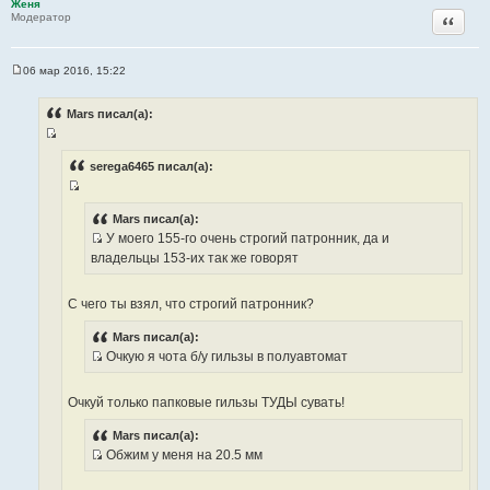
т
Женя
Цитата
Модератор
а
т
ы
06 мар 2016, 15:22
С
о
о
Mars писал(а):
б
щ
И
е
н
с
serega6465 писал(а):
и
т
е
И
о
с
Mars писал(а):
ч
У моего 155-го очень строгий патронник, да и
т
н
И
владельцы 153-их так же говорят
о
и
с
ч
к
т
н
С чего ты взял, что строгий патронник?
ц
о
и
и
ч
к
Mars писал(а):
т
н
Очкую я чота б/у гильзы в полуавтомат
ц
а
и
И
и
т
к
с
т
Очкуй только папковые гильзы ТУДЫ сувать!
ы
ц
т
а
и
о
т
Mars писал(а):
т
ч
Обжим у меня на 20.5 мм
ы
а
н
И
т
и
с