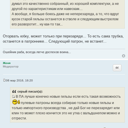
И
е
думал это качественно собранный, из хорошей комплектухи, а не
н
с
другой по характеристикам или навескам....
и
т
е
А вообще, я больше боюсь даже не неперезаряда, а то, что вдруг
о
кусок старой гильзы останется в стволе и следующим выстрелом
ч
его разворотит... ну как-то так...
н
и
Оторвать юбку, может только при перезаряде... То есть сама трубка,
к
останется в патроннике... Следующий патрон, не встанет...
ц
и
Ошейник раба, всегда легче доспехов воина...
т
а
Женя
т
Цитата
Модератор
ы
06 мар 2016, 16:20
С
о
о
серый писал(а):
б
В ПА лучше конечно новые гильзы если есть такая возможность
щ
И
е
пулевые патроны всегда собираю только новые гильзы и
н
с
и
только импортного производства , не дай Бог не перезарядит или
т
е
клин то может плохо кончится это не утка с вальдшнепом можно и
о
отгрести.
ч
н