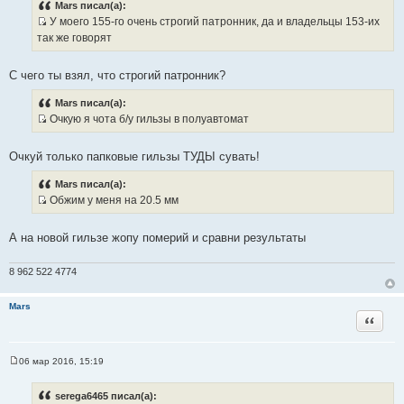
Mars писал(а):
б
У моего 155-го очень строгий патронник, да и владельцы 153-их
щ
И
е
так же говорят
н
с
и
т
е
С чего ты взял, что строгий патронник?
о
ч
Mars писал(а):
н
Очкую я чота б/у гильзы в полуавтомат
и
И
к
с
Очкуй только папковые гильзы ТУДЫ сувать!
ц
т
и
о
Mars писал(а):
т
ч
Обжим у меня на 20.5 мм
а
н
И
т
и
с
А на новой гильзе жопу померий и сравни результаты
ы
к
т
ц
о
8 962 522 4774
и
ч
т
н
Mars
а
и
Цитата
т
к
ы
ц
и
06 мар 2016, 15:19
С
т
о
а
о
serega6465 писал(а):
б