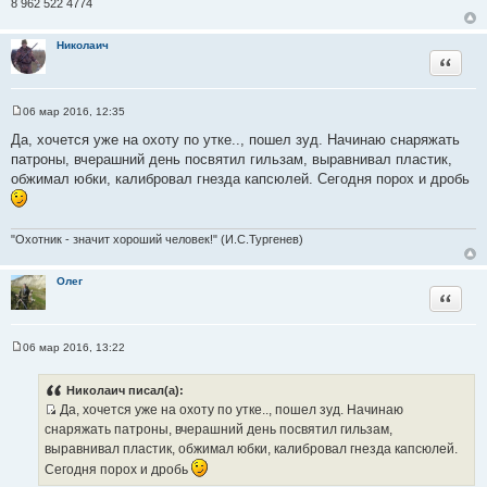
8 962 522 4774
и
е
Николаич
Цитата
06 мар 2016, 12:35
С
о
Да, хочется уже на охоту по утке.., пошел зуд. Начинаю снаряжать
о
патроны, вчерашний день посвятил гильзам, выравнивал пластик,
б
щ
обжимал юбки, калибровал гнезда капсюлей. Сегодня порох и дробь
е
н
и
е
"Охотник - значит хороший человек!" (И.С.Тургенев)
Олег
Цитата
06 мар 2016, 13:22
С
о
о
Николаич писал(а):
б
Да, хочется уже на охоту по утке.., пошел зуд. Начинаю
щ
И
е
снаряжать патроны, вчерашний день посвятил гильзам,
н
с
выравнивал пластик, обжимал юбки, калибровал гнезда капсюлей.
и
т
е
Сегодня порох и дробь
о