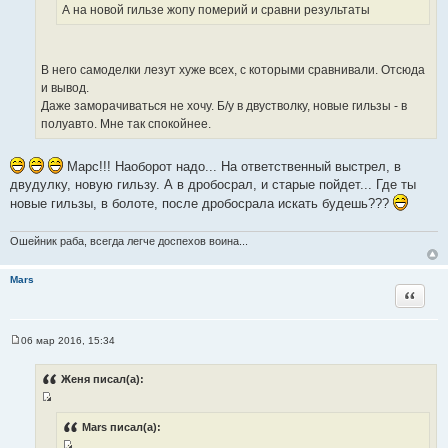
А на новой гильзе жопу померий и сравни результаты
ы
к
т
ц
о
и
ч
В него самоделки лезут хуже всех, с которыми сравнивали. Отсюда
т
н
и вывод.
а
и
Даже заморачиваться не хочу. Б/у в двустволку, новые гильзы - в
т
к
полуавто. Мне так спокойнее.
ы
ц
и
т
Марс!!! Наоборот надо... На ответственный выстрел, в
а
двудулку, новую гильзу. А в дробосрал, и старые пойдет... Где ты
т
новые гильзы, в болоте, после дробосрала искать будешь???
ы
Ошейник раба, всегда легче доспехов воина...
Mars
Цитата
06 мар 2016, 15:34
С
о
о
Женя писал(а):
б
щ
И
е
н
с
Mars писал(а):
и
т
е