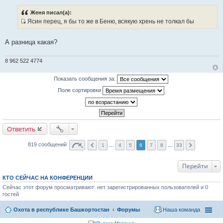
т
о
ы
о
Женя писал(а):
б
Ясин перец, я бы то же в Беню, всякую хрень не толкал бы
щ
И
е
н
с
и
А разница какая?
т
е
о
8 962 522 4774
ч
н
Показать сообщения за:
и
Поле сортировки
к
ц
и
т
а
Ответить
т
ы
819 сообщений
1
…
4
5
6
7
8
…
33
Перейти
КТО СЕЙЧАС НА КОНФЕРЕНЦИИ
Сейчас этот форум просматривают: нет зарегистрированных пользователей и 0
гостей
Охота в республике Башкортостан
Форумы
Наша команда