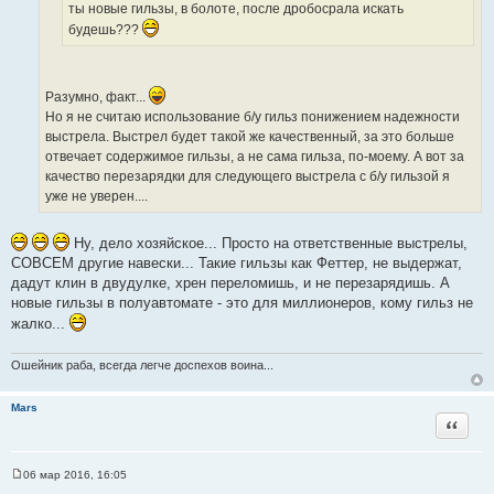
а
ты новые гильзы, в болоте, после дробосрала искать
и
т
будешь???
т
ы
а
т
ы
Разумно, факт...
Но я не считаю использование б/у гильз понижением надежности
выстрела. Выстрел будет такой же качественный, за это больше
отвечает содержимое гильзы, а не сама гильза, по-моему. А вот за
качество перезарядки для следующего выстрела с б/у гильзой я
уже не уверен....
Ну, дело хозяйское... Просто на ответственные выстрелы,
СОВСЕМ другие навески... Такие гильзы как Феттер, не выдержат,
дадут клин в двудулке, хрен переломишь, и не перезарядишь. А
новые гильзы в полуавтомате - это для миллионеров, кому гильз не
жалко...
Ошейник раба, всегда легче доспехов воина...
Mars
Цитата
06 мар 2016, 16:05
С