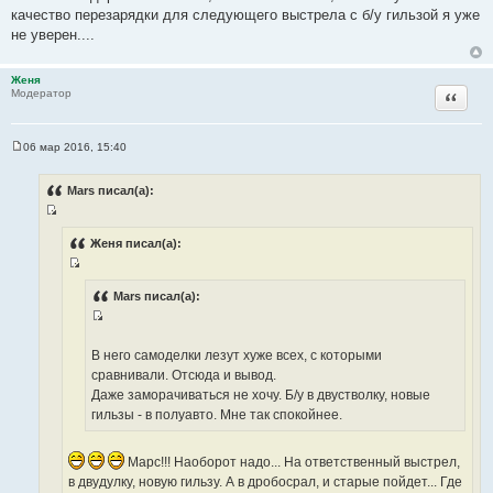
качество перезарядки для следующего выстрела с б/у гильзой я уже
не уверен....
Женя
Цитата
Модератор
06 мар 2016, 15:40
С
о
о
Mars писал(а):
б
щ
И
е
н
с
Женя писал(а):
и
т
е
И
о
с
Mars писал(а):
ч
т
н
И
о
и
с
В него самоделки лезут хуже всех, с которыми
ч
к
т
сравнивали. Отсюда и вывод.
н
ц
о
Даже заморачиваться не хочу. Б/у в двустволку, новые
и
и
ч
гильзы - в полуавто. Мне так спокойнее.
к
т
н
ц
а
и
и
т
Марс!!! Наоборот надо... На ответственный выстрел,
к
т
ы
в двудулку, новую гильзу. А в дробосрал, и старые пойдет... Где
ц