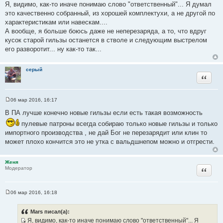
о
Я, видимо, как-то иначе понимаю слово "ответственный"... Я думал
о
это качественно собранный, из хорошей комплектухи, а не другой по
б
щ
характеристикам или навескам....
е
А вообще, я больше боюсь даже не неперезаряда, а то, что вдруг
н
и
кусок старой гильзы останется в стволе и следующим выстрелом
е
его разворотит... ну как-то так...
серый
Цитата
06 мар 2016, 16:17
С
о
В ПА лучше конечно новые гильзы если есть такая возможность
о
б
пулевые патроны всегда собираю только новые гильзы и только
щ
импортного производства , не дай Бог не перезарядит или клин то
е
н
может плохо кончится это не утка с вальдшнепом можно и отгрести.
и
е
Женя
Цитата
Модератор
06 мар 2016, 16:18
С
о
о
Mars писал(а):
б
Я, видимо, как-то иначе понимаю слово "ответственный"... Я
щ