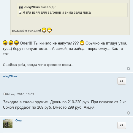
И
е
н
с
oleg28rus писал(а):
и
Я п\а взял для загонов и зима заяц лиса
т
е
И
о
с
ч
т
н
поживём увидим!
о
и
ч
к
Олег!!! Ты ничего не напутал???
н
Обычно на птицу( утка,
ц
гусь) берут полуавтомат... А зимой, на зайца - переломку... Как то
и
и
так...
к
т
ц
а
и
Ошейник раба, всегда легче доспехов воина...
т
т
ы
а
oleg28rus
Цитата
т
ы
04 мар 2016, 13:03
С
о
Заходил в салон оружие. Дробь по 210-220 руб. При покупке от 2 кг.
о
Сокол продают по 169 руб. Вместо 299 руб. Акция.
б
щ
е
н
Олег
и
Цитата
е