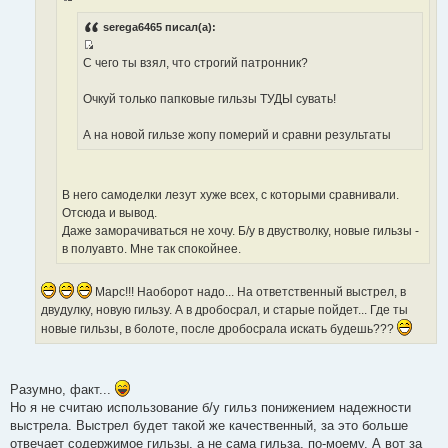
И
о
с
serega6465 писал(а):
ч
т
н
И
С чего ты взял, что строгий патронник?
о
и
с
ч
к
т
Очкуй только папковые гильзы ТУДЫ сувать!
н
ц
о
и
и
ч
А на новой гильзе жопу померий и сравни результаты
к
т
н
ц
а
и
и
т
к
т
В него самоделки лезут хуже всех, с которыми сравнивали.
ы
ц
а
Отсюда и вывод.
и
т
Даже заморачиваться не хочу. Б/у в двустволку, новые гильзы -
т
ы
в полуавто. Мне так спокойнее.
а
т
Марс!!! Наоборот надо... На ответственный выстрел, в
ы
двудулку, новую гильзу. А в дробосрал, и старые пойдет... Где ты
новые гильзы, в болоте, после дробосрала искать будешь???
Разумно, факт...
Но я не считаю использование б/у гильз понижением надежности
выстрела. Выстрел будет такой же качественный, за это больше
отвечает содержимое гильзы, а не сама гильза, по-моему. А вот за