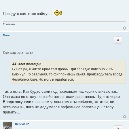
ч
н
Приеду с ком,тоже займусь.
и
к
Охотник.
ц
и
т
Mars
Цитата
а
т
ы
06 мар 2016, 14:42
С
о
о
Олег писал(а):
б
Нет уж, я как то брал там дробь. При зарядке наверно 20%
щ
И
е
выкинул. То овальная, то фиг поймешь какая. производитель вроде
н
с
Челябинск был. Но могу и ошибаться.
и
т
е
о
Так и есть. Как будто сами под прилавком наскоряк отливаются...
ч
Она даже по столу не разбегается, если рассыпешь. Ту, что через
н
Влада закупали я по всем углам комнаты собирал, катится, не
и
остановишь, пока не додумался вафельное полотенце к столу
к
прибить...
ц
и
Павел102
т
Цитата