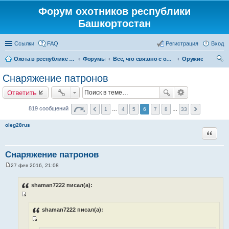
Форум охотников республики
Башкортостан
Ссылки
FAQ
Регистрация
Вход
Охота в республике Башкортостан
Форумы
Все, что связано с охотой
Оружие
ои
Снаряжение патронов
ск
Ответить
819 сообщений
1
…
4
5
6
7
8
…
33
oleg28rus
Цитата
Снаряжение патронов
27 фев 2016, 21:08
С
о
о
shaman7222 писал(а):
б
щ
И
е
н
с
shaman7222 писал(а):
и
т
е
И
о