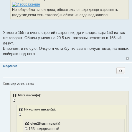
н
ц
и
и
Но юбку обжать пол-дела, обязательно надо донце выровнять
к
т
(подутие,если есть таковое) и обжать гнездо под капсюль.
ц
а
и
т
т
ы
У моего 155-го очень строгий патронник, да и владельцы 153-их так
а
же говорят. Обжим у меня на 20.5 мм, патроны неохотно в 155-ый
т
лезут.
ы
Впрочем, и не сую. Очкую я чота б/у гильзы в полуавтомат, на новых
собираю под него..
oleg28rus
Цитата
06 мар 2016, 14:54
С
о
о
Mars писал(а):
б
щ
И
е
н
с
Николаич писал(а):
и
т
е
И
о
с
oleg28rus писал(а):
ч
153 подержанный.
т
н