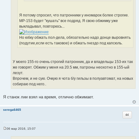
И
о
и
с
ч
к
т
н
Я потому спросил, что патронники у иномарок более строгие.
ц
о
и
МР-153 будет "кушать" все подряд. Я свою обжимку уже
и
ч
к
выкладывал, повторюсь...
т
н
ц
а
и
и
Но юбку обжать пол-дела, обязательно надо донце выровнять
т
к
т
(подутие,если есть таковое) и обжать гнездо под капсюль.
ы
ц
а
и
т
т
ы
У моего 155-го очень строгий патронник, да и владельцы 153-их так
а
же говорят. Обжим у меня на 20.5 мм, патроны неохотно в 155-ый
т
лезут.
ы
Впрочем, и не сую. Очкую я чота б/у гильзы в полуавтомат, на новых
собираю под него..
Я станок лии взял на время, отлично обжимает.
serega6465
Цитата
06 мар 2016, 15:07
С
о
о