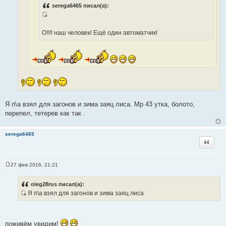
с
serega6465 писал(а):
ч
т
н
И
о
и
с
О!!!! наш человек! Ещё один автоматчик!
ч
к
т
н
ц
о
и
и
ч
к
т
н
ц
а
и
и
т
к
т
ы
ц
а
и
Я п\а взял для загонов и зима заяц лиса. Мр 43 утка, болото,
т
т
перепел, тетерев как так .
ы
а
т
serega6465
ы
Цитата
27 фев 2016, 21:21
С
о
о
oleg28rus писал(а):
б
Я п\а взял для загонов и зима заяц лиса
щ
И
е
н
с
и
т
е
поживём увидим!