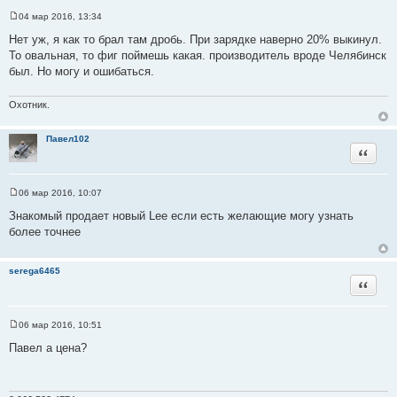
04 мар 2016, 13:34
С
о
Нет уж, я как то брал там дробь. При зарядке наверно 20% выкинул.
о
То овальная, то фиг поймешь какая. производитель вроде Челябинск
б
щ
был. Но могу и ошибаться.
е
н
и
Охотник.
е
Павел102
Цитата
06 мар 2016, 10:07
С
о
Знакомый продает новый Lee если есть желающие могу узнать
о
более точнее
б
щ
е
н
serega6465
и
Цитата
е
06 мар 2016, 10:51
С
о
Павел а цена?
о
б
щ
е
н