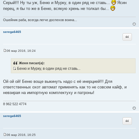
Серый!!! Ну ты уж, Беню и Мурку, в один ряд не ставь...
Ясин
и
перец, я бы то же в Беню, всякую хрень не толкал бы...
к
ц
и
Ошейник раба, всегда легче доспехов воина...
т
а
serega6465
Цитата
т
ы
06 мар 2016, 16:24
С
о
о
Женя писал(а):
б
Беню и Мурку, в один ряд не ставь...
щ
И
е
н
с
и
Ой ой ой! Беню воще выкинуть надо с её инерцией!!! Для
т
е
ответственных охот автомат применять как то не совсем кайф, и
о
невзирая на импортную комплектуху и патроны!
ч
н
8 962 522 4774
и
к
serega6465
ц
Цитата
и
т
а
06 мар 2016, 16:25
С