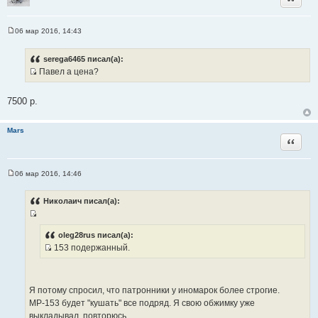
а
т
ы
06 мар 2016, 14:43
С
о
о
serega6465 писал(а):
б
Павел а цена?
щ
И
е
н
с
и
7500 р.
т
е
о
Mars
ч
Цитата
н
и
к
06 мар 2016, 14:46
С
ц
о
и
о
Николаич писал(а):
б
т
щ
а
И
е
н
т
с
oleg28rus писал(а):
и
ы
153 подержанный.
т
е
И
о
с
ч
т
н
Я потому спросил, что патронники у иномарок более строгие.
о
и
МР-153 будет "кушать" все подряд. Я свою обжимку уже
ч
к
выкладывал, повторюсь...