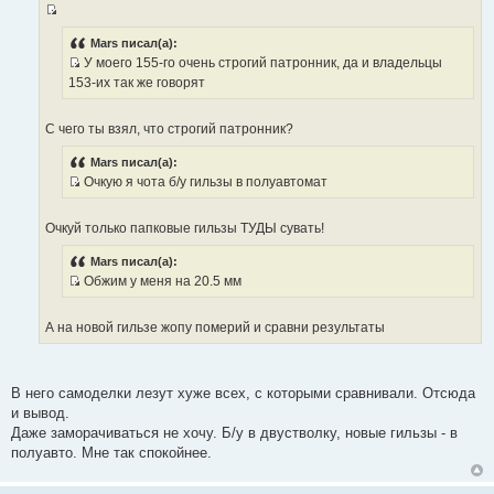
т
щ
ы
И
е
н
с
Mars писал(а):
и
У моего 155-го очень строгий патронник, да и владельцы
т
е
И
153-их так же говорят
о
с
ч
т
н
С чего ты взял, что строгий патронник?
о
и
ч
к
Mars писал(а):
н
Очкую я чота б/у гильзы в полуавтомат
ц
и
И
и
к
с
т
Очкуй только папковые гильзы ТУДЫ сувать!
ц
т
а
и
о
т
Mars писал(а):
т
ч
Обжим у меня на 20.5 мм
ы
а
н
И
т
и
с
А на новой гильзе жопу померий и сравни результаты
ы
к
т
ц
о
и
ч
В него самоделки лезут хуже всех, с которыми сравнивали. Отсюда
т
н
и вывод.
а
и
Даже заморачиваться не хочу. Б/у в двустволку, новые гильзы - в
т
к
полуавто. Мне так спокойнее.
ы
ц
и