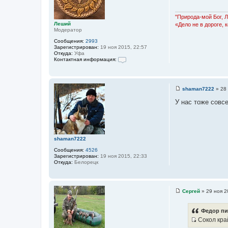
щ
з
т
е
о
н
а
в
"Природа-мой Бог, 
и
а
Леший
«Дело не в дороге, 
т
е
т
Модератор
ы
е
л
Сообщения:
2993
я
Зарегистрирован:
19 ноя 2015, 22:57
Ф
Откуда:
Уфа
е
Контактная информация:
д
К
о
о
р
н
т
shaman7222
»
28
а
С
к
о
У нас тоже совсе
т
о
н
б
а
щ
я
е
и
н
н
и
shaman7222
ф
е
о
Сообщения:
4526
р
Зарегистрирован:
19 ноя 2015, 22:33
м
Откуда:
Белорецк
а
ц
и
я
п
Сергей
»
29 ноя 2
о
С
л
о
ь
о
Федор пи
з
б
о
Сокол край
щ
в
И
е