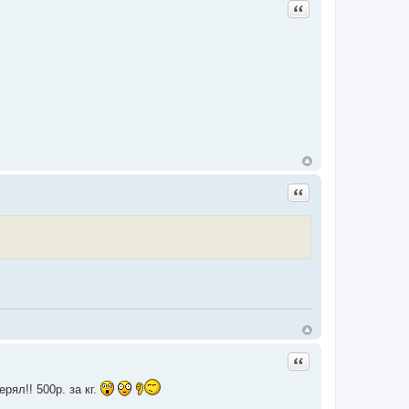
Цитата
Цитата
Цитата
рял!! 500р. за кг.