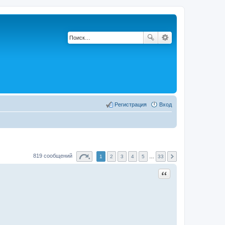
Регистрация
Вход
819 сообщений
1
2
3
4
5
…
33
Цитата