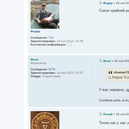
п
Федор
»
28 ноя 2
о
С
л
о
Сокол крайний р
ь
о
з
б
о
щ
в
е
а
н
т
и
Федор
е
е
л
Сообщения:
712
я
Зарегистрирован:
19 ноя 2015, 22:58
Ф
Контактная информация:
е
К
д
о
о
н
р
т
Женя
Женя
»
28 ноя 201
а
Модератор
С
к
о
т
Сообщения:
5276
о
shaman72
н
Зарегистрирован:
19 ноя 2015, 22:07
б
а
Откуда:
Стерлитамак
Порох "Сок
щ
я
И
е
и
н
с
н
и
У вас наверно, д
ф
т
е
о
о
р
м
Ошейник раба, всегд
ч
а
н
ц
и
и
я
Леший
»
28 ноя 2
С
к
п
о
о
ц
Точно как у нас 
о
л
б
и
ь