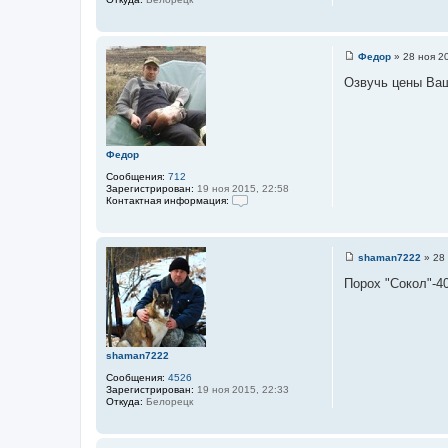
а
ц
и
я
п
Федор
»
28 ноя 2
о
С
л
о
Озвучь цены Ваш
ь
о
з
б
о
щ
в
е
а
н
т
и
Федор
е
е
л
Сообщения:
712
я
Зарегистрирован:
19 ноя 2015, 22:58
Л
Контактная информация:
е
К
ш
о
и
н
й
т
shaman7222
»
28
а
С
к
о
Порох "Сокол"-40
т
о
н
б
а
щ
я
е
и
н
н
и
shaman7222
ф
е
о
Сообщения:
4526
р
Зарегистрирован:
19 ноя 2015, 22:33
м
Откуда:
Белорецк
а
ц
и
я