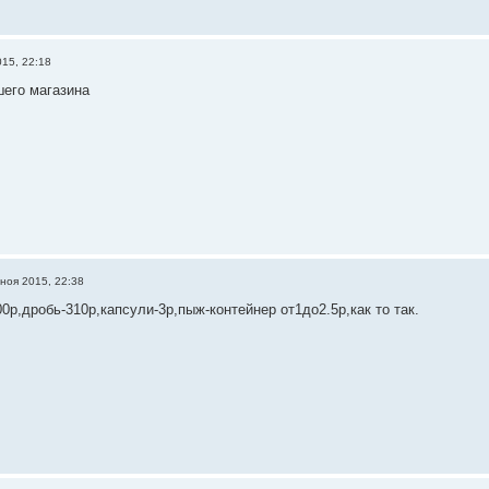
015, 22:18
его магазина
 ноя 2015, 22:38
0р,дробь-310р,капсули-3р,пыж-контейнер от1до2.5р,как то так.