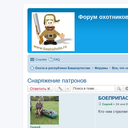
Форум охотников
Ссылки
FAQ
Охота в республике Башкортостан
Форумы
Все, что 
Снаряжение патронов
Ответить
БОЕПРИПА
Сергей
»
24 ноя 2
С
о
Кто чем стреляет
о
б
щ
е
Сергей
н