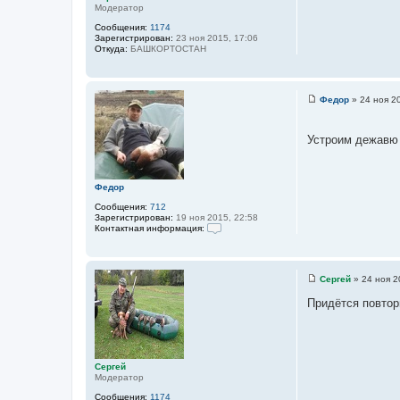
Модератор
и
е
Сообщения:
1174
Зарегистрирован:
23 ноя 2015, 17:06
Откуда:
БАШКОРТОСТАН
Федор
»
24 ноя 2
С
о
о
Устроим дежавю
б
щ
е
н
и
Федор
е
Сообщения:
712
Зарегистрирован:
19 ноя 2015, 22:58
Контактная информация:
К
о
н
т
Сергей
»
24 ноя 2
а
С
к
о
Придётся повтор
т
о
н
б
а
щ
я
е
и
н
н
и
Сергей
ф
е
Модератор
о
р
Сообщения:
1174
м