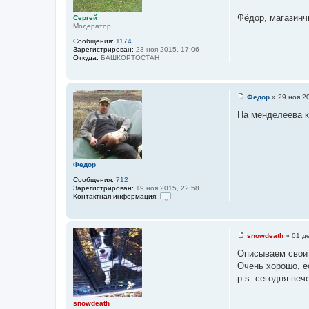
а
н
с
т
и
Фёдор, магазинч
Сергей
е
т
е
Модератор
л
о
я
Сообщения:
1174
Л
ч
Зарегистрирован:
23 ноя 2015, 17:06
е
Откуда:
БАШКОРТОСТАН
н
ш
и
и
й
к
ц
Федор
»
29 ноя 2
С
и
о
На менделеева 
о
т
б
а
щ
е
т
н
ы
и
Федор
е
Сообщения:
712
Зарегистрирован:
19 ноя 2015, 22:58
Контактная информация:
К
о
н
т
snowdeath
»
01 де
а
С
к
о
Описываем свои 
т
о
н
Очень хорошо, е
б
а
щ
p.s. сегодня ве
я
е
и
н
н
и
snowdeath
ф
е