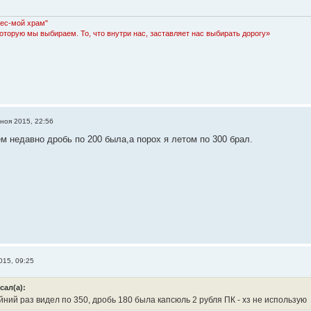
Лес-мой храм"
которую мы выбираем. То, что внутри нас, заставляет нас выбирать дорогу»
 ноя 2015, 22:56
м недавно дробь по 200 была,а порох я летом по 300 брал.
015, 09:25
сал(а):
ний раз видел по 350, дробь 180 была капсюль 2 рубля ПК - хз не использую