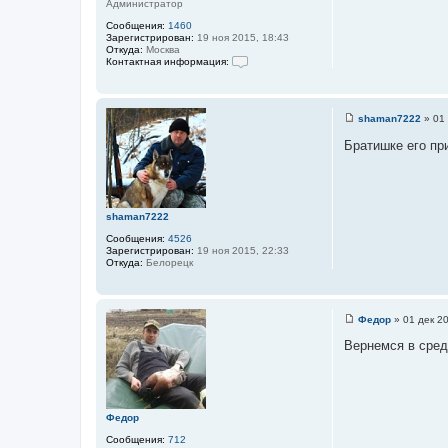
Администратор
о
р
Сообщения:
1460
м
Зарегистрирован:
19 ноя 2015, 18:43
а
Откуда:
Москва
ц
Контактная информация:
и
К
я
о
п
н
о
т
л
shaman7222
»
01 
а
ь
С
к
з
о
Братишке его пр
т
о
о
н
в
б
а
а
щ
я
т
е
и
е
н
н
л
и
shaman7222
ф
я
е
о
Ф
Сообщения:
4526
р
е
Зарегистрирован:
19 ноя 2015, 22:33
м
д
Откуда:
Белорецк
а
о
ц
р
и
я
п
Федор
»
01 дек 2
о
С
л
о
Вернемся в сред
ь
о
з
б
о
щ
в
е
а
н
т
и
Федор
е
е
л
Сообщения:
712
я