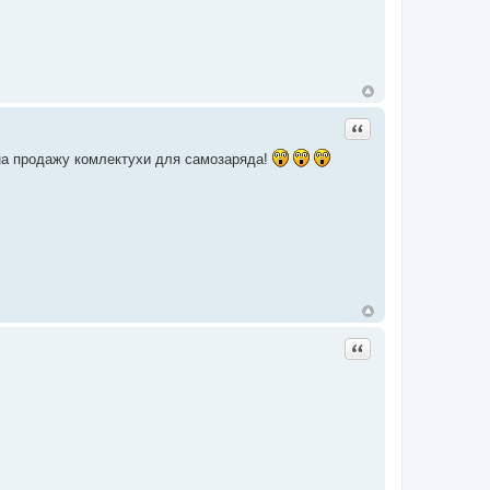
Цитата
 на продажу комлектухи для самозаряда!
Цитата