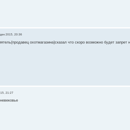
дек 2015, 20:36
иятель(продавец охотмагазина)сказал что скоро возможно будет запрет
015, 21:27
невековье