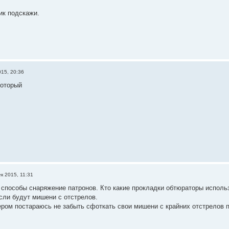
ик подскажи.
015, 20:36
который
к 2015, 11:31
способы снаряжение патронов. Кто какие прокладки обтюраторы использу
сли будут мишени с отстрелов.
чером постараюсь не забыть сфоткать свои мишени с крайних отстрелов