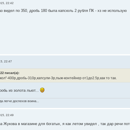
015, 22:42
аз видел по 350, дробь 180 была капсюль 2 рубля ПК - хз не использую
5, 22:47
22 писал(а):
ол"-400р,дробь-310р,капсули-3р,пыж-контейнер от1до2.5р,как то так.
робь из золота льют...
а легче доспехов воина...
015, 22:49
на Жукова в магазине для богатых, я как летом увидел , так дар речи поте