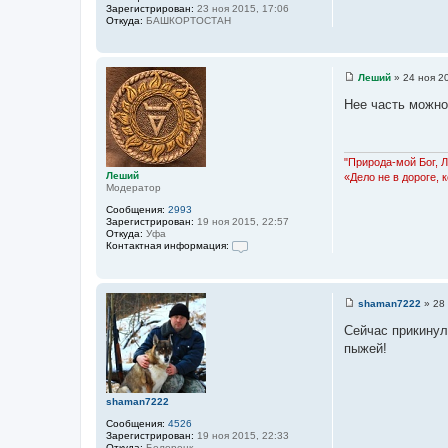
Зарегистрирован:
23 ноя 2015, 17:06
а
Откуда:
БАШКОРТОСТАН
ц
и
я
п
о
Леший
»
24 ноя 2
л
С
ь
о
Нее часть можно
з
о
о
б
в
щ
а
е
т
н
"Природа-мой Бог, 
е
и
Леший
«Дело не в дороге, 
л
е
Модератор
я
Ф
Сообщения:
2993
е
Зарегистрирован:
19 ноя 2015, 22:57
д
Откуда:
Уфа
о
Контактная информация:
р
К
о
н
т
shaman7222
»
28
а
С
к
о
Сейчас прикину
т
о
н
пыжей!
б
а
щ
я
е
и
н
н
и
shaman7222
ф
е
о
Сообщения:
4526
р
Зарегистрирован:
19 ноя 2015, 22:33
м
Откуда:
Белорецк