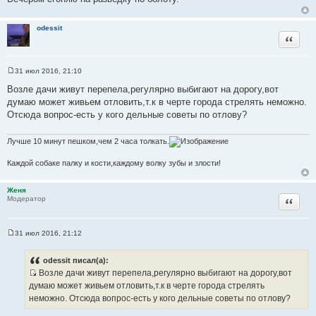
к
ц
odessit
и
Цитата
т
а
т
31 июл 2016, 21:10
С
ы
о
Возле дачи живут перепела,регулярно выбигают на дорогу,вот
о
думаю может живьем отловить,т.к в черте города стрелять неможно.
б
щ
Отсюда вопрос-есть у кого дельные советы по отлову?
е
н
и
Лучше 10 минут пешком,чем 2 часа толкать.
е
Каждой собаке палку и кости,каждому волку зубы и злости!
Женя
Цитата
Модератор
31 июл 2016, 21:12
С
о
о
odessit писал(а):
б
Возле дачи живут перепела,регулярно выбигают на дорогу,вот
щ
И
е
думаю может живьем отловить,т.к в черте города стрелять
н
с
неможно. Отсюда вопрос-есть у кого дельные советы по отлову?
и
т
е