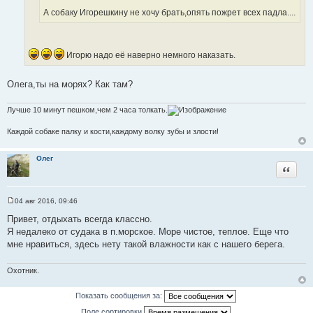
т
н
ц
А собаку Игорешкину не хочу брать,опять пожрет всех падла....
о
и
и
ч
к
т
н
ц
а
и
Игорю надо её наверно немного наказать.
и
т
к
т
ы
ц
а
Олега,ты на морях? Как там?
и
т
т
ы
Лучше 10 минут пешком,чем 2 часа толкать.
а
т
Каждой собаке палку и кости,каждому волку зубы и злости!
ы
Олег
Цитата
04 авг 2016, 09:46
С
о
Привет, отдыхать всегда классно.
о
Я недалеко от судака в п.морское. Море чистое, теплое. Еще что
б
щ
мне нравиться, здесь нету такой влажности как с нашего берега.
е
н
и
Охотник.
е
Показать сообщения за:
Поле сортировки