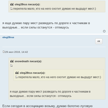
о
т
о
oleg28rus писал(а):
б
а
перепела мало, кто на него охотит думаю не выдадут мест.)
щ
т
И
е
н
ы
с
и
т
е
я еще думаю пару мест разведать по дороге к частникам в
о
выходные... если силы останутся - отпишусь
ч
н
oleg28rus
и
Цитата
к
ц
и
29 июл 2016, 14:42
С
т
о
а
о
snowdeath писал(а):
б
т
щ
ы
И
е
н
с
oleg28rus писал(а):
и
перепела мало, кто на него охотит думаю не выдадут мест.)
т
е
И
о
с
ч
т
н
я еще думаю пару мест разведать по дороге к частникам в
о
и
выходные... если силы останутся - отпишусь
ч
к
н
ц
Если сегодня в ассоциацию возьму, думаю болотно луговую
и
и