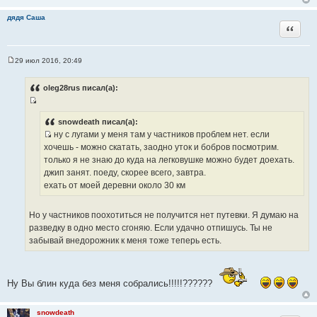
и
т
т
дядя Саша
ы
Цитата
а
т
ы
29 июл 2016, 20:49
С
о
о
oleg28rus писал(а):
б
щ
И
е
н
с
snowdeath писал(а):
и
ну с лугами у меня там у частников проблем нет. если
т
е
И
хочешь - можно скатать, заодно уток и бобров посмотрим.
о
с
только я не знаю до куда на легковушке можно будет доехать.
ч
т
джип занят. поеду, скорее всего, завтра.
н
о
ехать от моей деревни около 30 км
и
ч
к
н
ц
Но у частников поохотиться не получится нет путевки. Я думаю на
и
и
разведку в одно место сгоняю. Если удачно отпишусь. Ты не
к
т
забывай внедорожник к меня тоже теперь есть.
ц
а
и
т
т
ы
Ну Вы блин куда без меня собрались!!!!!??????
а
т
ы
snowdeath