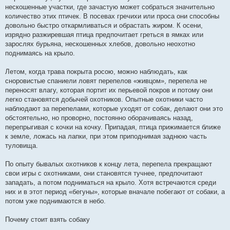
нескошенные участки, где зачастую может собраться значительно
количество этих птичек. В посевах гречихи или проса они способны
довольно быстро откармливаться и обрастать жиром. К осени,
изрядно разжиревшая птица предпочитает греться в ямках или
зарослях бурьяна, нескошенных хлебов, довольно неохотно
поднимаясь на крыло.
Летом, когда трава покрыта росою, можно наблюдать, как
сноровистые спаниели ловят перепелов «живцом», перепела не
переносят влагу, которая портит их перьевой покров и потому они
легко становятся добычей охотников. Опытные охотники часто
наблюдают за перепелами, которые уходят от собак, делают они это
обстоятельно, но проворно, постоянно оборачиваясь назад,
перепрыгивая с кочки на кочку. Припадая, птица прижимается ближе
к земле, ложась на лапки, при этом приподнимая заднюю часть
туловища.
По опыту бывалых охотников к концу лета, перепела прекращают
свои игры с охотниками, они становятся тучнее, предпочитают
западать, а потом подниматься на крыло. Хотя встречаются среди
них и в этот период «бегуны», которые вначале побегают от собаки, а
потом уже поднимаются в небо.
Почему стоит взять собаку