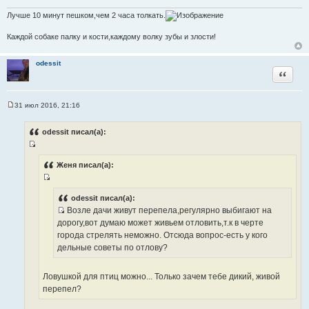
и
т
т
Лучше 10 минут пешком,чем 2 часа толкать.
ы
а
Каждой собаке палку и кости,каждому волку зубы и злости!
т
ы
odessit
Цитата
31 июл 2016, 21:16
С
о
о
odessit писал(а):
б
щ
И
е
н
с
Женя писал(а):
и
т
е
И
о
с
odessit писал(а):
ч
Возле дачи живут перепела,регулярно выбигают на
т
н
И
дорогу,вот думаю может живьем отловить,т.к в черте
о
и
с
города стрелять неможно. Отсюда вопрос-есть у кого
ч
к
т
дельные советы по отлову?
н
ц
о
и
и
ч
к
Ловушкой для птиц можно... Только зачем тебе дикий, живой
т
н
ц
перепел?
а
и
и
т
к