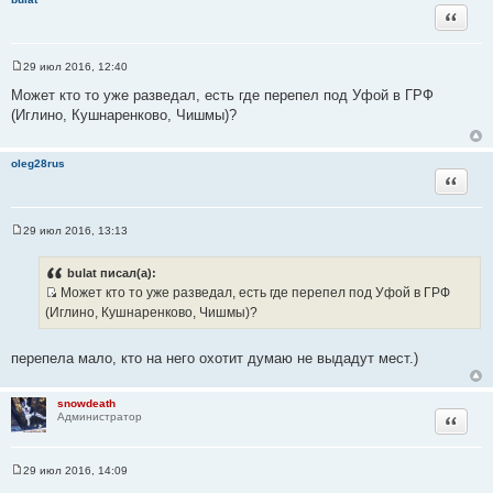
Цитата
29 июл 2016, 12:40
С
о
Может кто то уже разведал, есть где перепел под Уфой в ГРФ
о
(Иглино, Кушнаренково, Чишмы)?
б
щ
е
н
oleg28rus
и
Цитата
е
29 июл 2016, 13:13
С
о
о
bulat писал(а):
б
Может кто то уже разведал, есть где перепел под Уфой в ГРФ
щ
И
е
(Иглино, Кушнаренково, Чишмы)?
н
с
и
т
е
перепела мало, кто на него охотит думаю не выдадут мест.)
о
ч
snowdeath
н
Цитата
Администратор
и
к
ц
29 июл 2016, 14:09
С
и