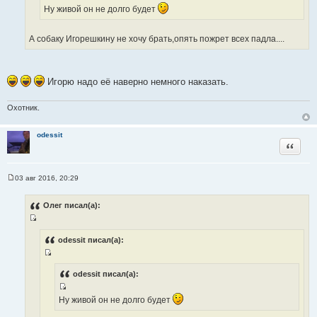
о
и
и
Ну живой он не долго будет
ч
к
т
н
ц
а
А собаку Игорешкину не хочу брать,опять пожрет всех падла....
и
и
т
к
т
ы
ц
а
и
т
Игорю надо её наверно немного наказать.
т
ы
а
Охотник.
т
ы
odessit
Цитата
03 авг 2016, 20:29
С
о
о
Олег писал(а):
б
щ
И
е
н
с
odessit писал(а):
и
т
е
И
о
с
odessit писал(а):
ч
т
н
И
о
Ну живой он не долго будет
и
с
ч
к