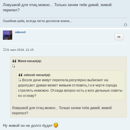
о
Ловушкой для птиц можно... Только зачем тебе дикий, живой
ч
перепел?
н
и
Ошейник раба, всегда легче доспехов воина...
к
ц
odessit
и
Цитата
т
а
т
31 июл 2016, 21:15
С
ы
о
о
Женя писал(а):
б
щ
И
е
н
с
odessit писал(а):
и
Возле дачи живут перепела,регулярно выбигают на
т
е
И
дорогу,вот думаю может живьем отловить,т.к в черте города
о
с
стрелять неможно. Отсюда вопрос-есть у кого дельные советы
ч
т
по отлову?
н
о
и
ч
к
Ловушкой для птиц можно... Только зачем тебе дикий, живой
н
ц
перепел?
и
и
к
т
Ну живой он не долго будет
ц
а