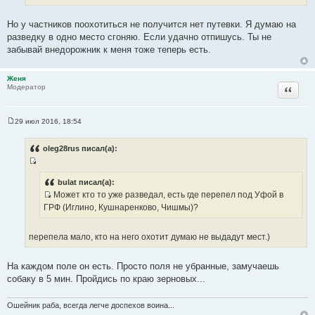
ч
н
Но у частников поохотиться не получится нет путевки. Я думаю на
и
разведку в одно место сгоняю. Если удачно отпишусь. Ты не
к
забывай внедорожник к меня тоже теперь есть.
ц
и
Женя
т
Цитата
Модератор
а
т
ы
29 июл 2016, 18:54
С
о
о
oleg28rus писал(а):
б
щ
И
е
н
с
bulat писал(а):
и
Может кто то уже разведал, есть где перепел под Уфой в
т
е
И
ГРФ (Иглино, Кушнаренково, Чишмы)?
о
с
ч
т
н
перепела мало, кто на него охотит думаю не выдадут мест.)
о
и
ч
к
На каждом поле он есть. Просто поля не убранные, замучаешь
н
ц
собаку в 5 мин. Пройдись по краю зерновых...
и
и
к
т
ц
Ошейник раба, всегда легче доспехов воина...
а