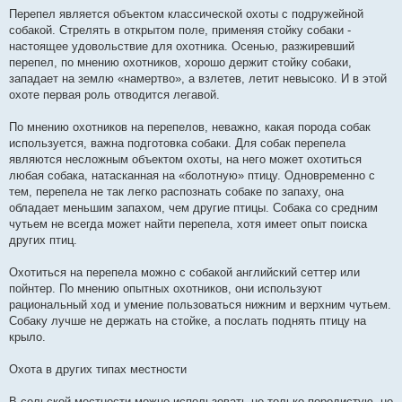
Перепел является объектом классической охоты с подружейной
собакой. Стрелять в открытом поле, применяя стойку собаки -
настоящее удовольствие для охотника. Осенью, разжиревший
перепел, по мнению охотников, хорошо держит стойку собаки,
западает на землю «намертво», а взлетев, летит невысоко. И в этой
охоте первая роль отводится легавой.
По мнению охотников на перепелов, неважно, какая порода собак
используется, важна подготовка собаки. Для собак перепела
являются несложным объектом охоты, на него может охотиться
любая собака, натасканная на «болотную» птицу. Одновременно с
тем, перепела не так легко распознать собаке по запаху, она
обладает меньшим запахом, чем другие птицы. Собака со средним
чутьем не всегда может найти перепела, хотя имеет опыт поиска
других птиц.
Охотиться на перепела можно с собакой английский сеттер или
пойнтер. По мнению опытных охотников, они используют
рациональный ход и умение пользоваться нижним и верхним чутьем.
Собаку лучше не держать на стойке, а послать поднять птицу на
крыло.
Охота в других типах местности
В сельской местности можно использовать не только породистую, но