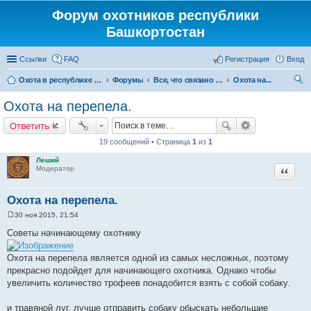
Форум охотников республики
Башкортостан
Ссылки
FAQ
Регистрация
Вход
Охота в республике Башкортостан
Форумы
Все, что связано с охотой
Охота на...
ои
Охота на перепела.
ск
Ответить
19 сообщений • Страница
1
из
1
Леший
Цитата
Модератор
Охота на перепела.
30 ноя 2015, 21:54
С
о
Советы начинающему охотнику
о
б
щ
Охота на перепела является одной из самых несложных, поэтому
е
прекрасно подойдет для начинающего охотника. Однако чтобы
н
и
увеличить количество трофеев понадобится взять с собой собаку.
е
и травяной луг, лучше отправить собаку обыскать небольшие