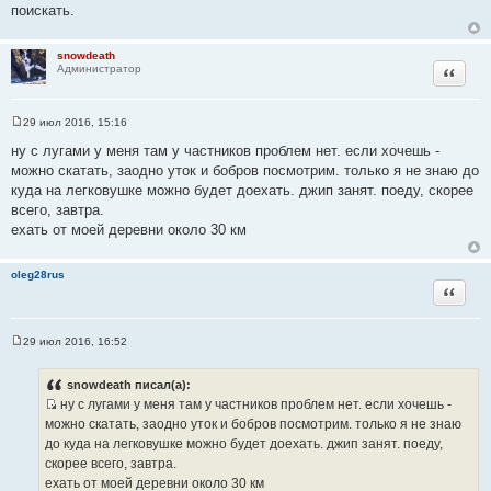
поискать.
к
т
ц
а
и
snowdeath
т
Цитата
Администратор
т
ы
а
т
29 июл 2016, 15:16
ы
С
о
ну с лугами у меня там у частников проблем нет. если хочешь -
о
можно скатать, заодно уток и бобров посмотрим. только я не знаю до
б
щ
куда на легковушке можно будет доехать. джип занят. поеду, скорее
е
всего, завтра.
н
и
ехать от моей деревни около 30 км
е
oleg28rus
Цитата
29 июл 2016, 16:52
С
о
о
snowdeath писал(а):
б
ну с лугами у меня там у частников проблем нет. если хочешь -
щ
И
е
можно скатать, заодно уток и бобров посмотрим. только я не знаю
н
с
до куда на легковушке можно будет доехать. джип занят. поеду,
и
т
е
скорее всего, завтра.
о
ехать от моей деревни около 30 км