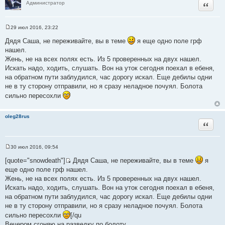
Цитата
Администратор
29 июл 2016, 23:22
С
о
Дядя Саша, не переживайте, вы в теме
я еще одно поле грф
о
нашел.
б
щ
Жень, не на всех полях есть. Из 5 проверенных на двух нашел.
е
Искать надо, ходить, слушать. Вон на уток сегодня поехал в ебеня,
н
и
на обратном пути заблудился, час дорогу искал. Еще дебилы одни
е
не в ту сторону отправили, но я сразу неладное почуял. Болота
сильно пересохли
oleg28rus
Цитата
30 июл 2016, 09:54
С
о
[quote="snowdeath"]
Дядя Саша, не переживайте, вы в теме
я
о
И
еще одно поле грф нашел.
б
с
щ
Жень, не на всех полях есть. Из 5 проверенных на двух нашел.
е
т
Искать надо, ходить, слушать. Вон на уток сегодня поехал в ебеня,
н
о
и
на обратном пути заблудился, час дорогу искал. Еще дебилы одни
е
ч
не в ту сторону отправили, но я сразу неладное почуял. Болота
н
сильно пересохли
[/qu
и
Вечером сгоняю на разведку по болоту.