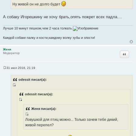
т
ы
Ну живой он не долго будет
ц
а
и
т
т
А собаку Игорешкину не хочу брать,опять пожрет всех падла....
ы
а
т
Лучше 10 минут пешком,чем 2 часа толкать.
ы
Каждой собаке палку и кости,каждому волку зубы и злости!
Женя
Цитата
Модератор
31 июл 2016, 21:19
С
о
о
odessit писал(а):
б
щ
И
е
н
с
odessit писал(а):
и
т
е
И
о
с
Женя писал(а):
ч
т
н
И
Ловушкой для птиц можно... Только зачем тебе дикий,
о
и
с
живой перепел?
ч
к
т
н
ц
о