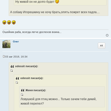
и
и
Ну живой он не долго будет
ч
к
т
н
ц
а
А собаку Игорешкину не хочу брать,опять пожрет всех падла....
и
и
т
к
т
ы
ц
а
и
т
т
ы
Ошейник раба, всегда легче доспехов воина...
а
т
Олег
ы
Цитата
03 авг 2016, 16:34
С
о
о
odessit писал(а):
б
щ
И
е
н
с
odessit писал(а):
и
т
е
И
о
с
Женя писал(а):
ч
т
н
И
Ловушкой для птиц можно... Только зачем тебе дикий,
о
и
с
живой перепел?
ч
к
т
н
ц