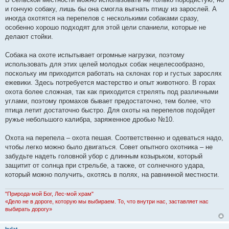
и гончую собаку, лишь бы она смогла выгнать птицу из зарослей. А
иногда охотятся на перепелов с несколькими собаками сразу,
особенно хорошо подходят для этой цели спаниели, которые не
делают стойки.
Собака на охоте испытывает огромные нагрузки, поэтому
использовать для этих целей молодых собак нецелесообразно,
поскольку им приходится работать на склонах гор и густых зарослях
ежевики. Здесь потребуется мастерство и опыт животного. В горах
охота более сложная, так как приходится стрелять под различными
углами, поэтому промахов бывает предостаточно, тем более, что
птица летит достаточно быстро. Для охоты на перепелов подойдет
ружье небольшого калибра, заряженное дробью №10.
Охота на перепела – охота пешая. Соответственно и одеваться надо,
чтобы легко можно было двигаться. Совет опытного охотника – не
забудьте надеть головной убор с длинным козырьком, который
защитит от солнца при стрельбе, а также, от солнечного удара,
который можно получить, охотясь в полях, на равнинной местности.
"Природа-мой Бог, Лес-мой храм"
«Дело не в дороге, которую мы выбираем. То, что внутри нас, заставляет нас
выбирать дорогу»
bulat