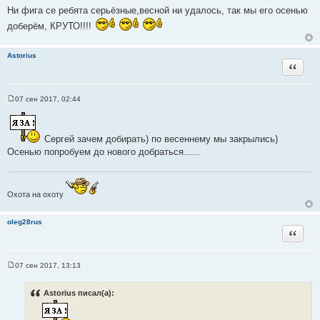
ц
Ни фига се ребята серьёзные,весной ни удалось, так мы его осенью
и
и
к
доберём, КРУТО!!!!
т
ц
а
и
т
Astorius
т
Цитата
ы
а
т
07 сен 2017, 02:44
ы
С
о
о
б
Сергей зачем добирать) по весеннему мы закрылись)
щ
е
Осенью попробуем до нового добраться......
н
и
е
Охота на охоту
oleg28rus
Цитата
07 сен 2017, 13:13
С
о
о
Astorius писал(а):
б
щ
е