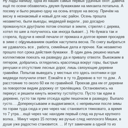
Ну лады напишу, одна из наших самых первых удачных охот. Давеча
т
о
ещё по осени обзавелись двумя бумажками на михаила потапыча. А
а
б
щ
посему и было решено одну на осень вторую на весну. Причём на
т
е
весну в незнакомый и новый для нас район. Осень прошла
ы
н
и
незаметно, были выезды, медведей видели , раз досадно
е
промахнулся друг(палю потом откопал в земле, стрелял с дерева,
хотел по шее а получилось как иногда бывает...). Но бумага так и
сгорела, будучи в некой печали от промаха и долгое время просидев
в зиме с обдумыванием ошибок наступила весна. По снегу выбраться
не удавалось все , работа, семейные дела и прочее. Как незаметно
прошло пол срока действия бумажки . В один день решено малым
коллективом поехать на разведку да и привалу отвезти. Выезжаем в
пятером, добрались огляделись красотища вокруг горы, быстрые
речушки и отсутствие лесных дорог, лишь связующие деревни
гравийки. Попытав выведать у местных кто здесь охотники и где
медведи получили ответ. Езжайте в ту то Деревню в тот то дом.. А
расстояние то около 60 км по гравийной. Проехав два км от деревни
за поворотом видим дорожку от трелёвщика. Остановились на
перекус и решили кинуть монетку густо/пусто. Пусто так едем в
деревню, густо так прям отсюда идём пешочком в разведку. Выпало
густо.....Доперекусываем и выдвигаемся, с непривычки после зимы
по горам туда сюда и уже через час становится тяжковато, а время
то 7 утра....ещё через час находим первый след на ручье крупного
волка... Минут через 15 потому же ручью след неплохого Мишки, в
душе уже радостно становится. ... И тут замечаем а одной то из