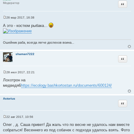
Цитата
Модератор
26 мар 2017, 16:38
С
о
А это - костюм рыбака...
о
б
щ
е
н
Ошейник раба, всегда легче доспехов воина...
и
е
shaman7222
Цитата
28 июл 2017, 22:21
С
о
Лохотрон на
о
медведя6
https://ecology.bashkortostan.ru/documents/600124/
б
щ
е
н
Astorius
и
Цитата
е
22 авг 2017, 10:56
С
о
Олег , д. Саша привет! Да жаль что по весне не удалось нам вместе
о
собраться! Весеннего из под собачек с подхода удалось взять. Фото
б
щ