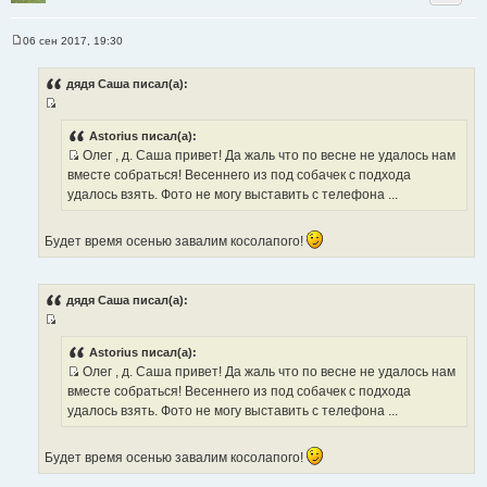
06 сен 2017, 19:30
С
о
о
дядя Саша писал(а):
б
щ
И
е
н
с
Astorius писал(а):
и
Олег , д. Саша привет! Да жаль что по весне не удалось нам
т
е
И
вместе собраться! Весеннего из под собачек с подхода
о
с
удалось взять. Фото не могу выставить с телефона ...
ч
т
н
о
и
Будет время осенью завалим косолапого!
ч
к
н
ц
и
и
дядя Саша писал(а):
к
т
ц
а
И
и
т
с
Astorius писал(а):
т
ы
Олег , д. Саша привет! Да жаль что по весне не удалось нам
т
а
И
вместе собраться! Весеннего из под собачек с подхода
о
т
с
удалось взять. Фото не могу выставить с телефона ...
ч
ы
т
н
о
и
Будет время осенью завалим косолапого!
ч
к
н