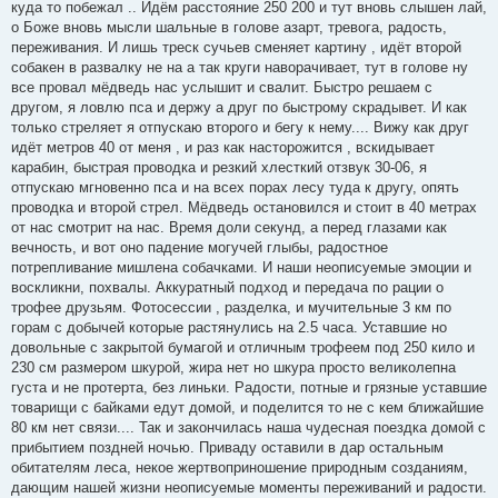
куда то побежал .. Идём расстояние 250 200 и тут вновь слышен лай,
о Боже вновь мысли шальные в голове азарт, тревога, радость,
переживания. И лишь треск сучьев сменяет картину , идёт второй
собакен в развалку не на а так круги наворачивает, тут в голове ну
все провал мёдведь нас услышит и свалит. Быстро решаем с
другом, я ловлю пса и держу а друг по быстрому скрадывет. И как
только стреляет я отпускаю второго и бегу к нему.... Вижу как друг
идёт метров 40 от меня , и раз как насторожится , вскидывает
карабин, быстрая проводка и резкий хлесткий отзвук 30-06, я
отпускаю мгновенно пса и на всех порах лесу туда к другу, опять
проводка и второй стрел. Мёдведь остановился и стоит в 40 метрах
от нас смотрит на нас. Время доли секунд, а перед глазами как
вечность, и вот оно падение могучей глыбы, радостное
потрепливание мишлена собачками. И наши неописуемые эмоции и
воскликни, похвалы. Аккуратный подход и передача по рации о
трофее друзьям. Фотосессии , разделка, и мучительные 3 км по
горам с добычей которые растянулись на 2.5 часа. Уставшие но
довольные с закрытой бумагой и отличным трофеем под 250 кило и
230 см размером шкурой, жира нет но шкура просто великолепна
густа и не протерта, без линьки. Радости, потные и грязные уставшие
товарищи с байками едут домой, и поделится то не с кем ближайшие
80 км нет связи.... Так и закончилась наша чудесная поездка домой с
прибытием поздней ночью. Приваду оставили в дар остальным
обитателям леса, некое жертвоприношение природным созданиям,
дающим нашей жизни неописуемые моменты переживаний и радости.