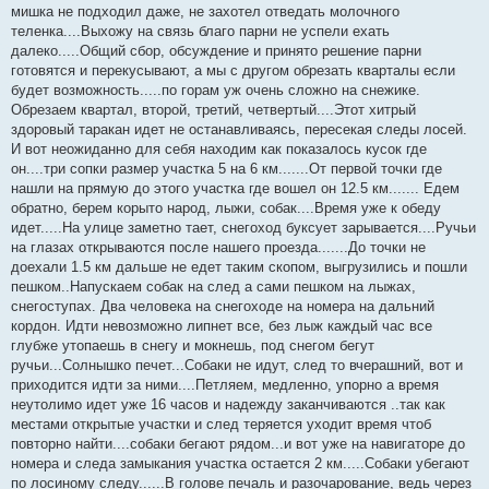
мишка не подходил даже, не захотел отведать молочного
теленка....Выхожу на связь благо парни не успели ехать
далеко.....Общий сбор, обсуждение и принято решение парни
готовятся и перекусывают, а мы с другом обрезать кварталы если
будет возможность.....по горам уж очень сложно на снежике.
Обрезаем квартал, второй, третий, четвертый....Этот хитрый
здоровый таракан идет не останавливаясь, пересекая следы лосей.
И вот неожиданно для себя находим как показалось кусок где
он....три сопки размер участка 5 на 6 км.......От первой точки где
нашли на прямую до этого участка где вошел он 12.5 км....... Едем
обратно, берем корыто народ, лыжи, собак....Время уже к обеду
идет.....На улице заметно тает, снегоход буксует зарывается....Ручьи
на глазах открываются после нашего проезда.......До точки не
доехали 1.5 км дальше не едет таким скопом, выгрузились и пошли
пешком..Напускаем собак на след а сами пешком на лыжах,
снегоступах. Два человека на снегоходе на номера на дальний
кордон. Идти невозможно липнет все, без лыж каждый час все
глубже утопаешь в снегу и мокнешь, под снегом бегут
ручьи...Солнышко печет...Собаки не идут, след то вчерашний, вот и
приходится идти за ними....Петляем, медленно, упорно а время
неутолимо идет уже 16 часов и надежду заканчиваются ..так как
местами открытые участки и след теряется уходит время чтоб
повторно найти....собаки бегают рядом...и вот уже на навигаторе до
номера и следа замыкания участка остается 2 км.....Собаки убегают
по лосиному следу......В голове печаль и разочарование, ведь через