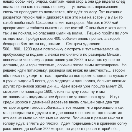
наших собак нету рядом, смотрим навигатор а она где видели след
волка пошла как казалось по нему... Тут начались переживания ,
связь то пропадает то появляется, пёс идёт по логу. Тут внезапно
раздаётся глухой лай и движется все это нам на встречу а лай то
какой необычный. Срыаемся в миг наперерез. Метрах в 200 лай
прекратился и собакен вышел на нас пустой. С кем был и кого лаял
так и не поняли, но опасения были на волка... Решено пройти по логу
оглядеться. Пройдя метров 400, собакен вновь пропал, а второй
бездарно болтается под ногами.... Смотрим удаление
500....800...1200 идём потихоньку смотреть и тут натыкаемся на
пробуксовку м подъем с лежки непонятного по размерам Мишки ,
оцениваем чо к чему а расстояние уже 2500, в мыслях ну все не
догоним, да и горы тяжелые , собакен после зимы нетренирован. Но
решено идти потихоньку, разведка как никак на местность....второй
пёс никак не уходит от нас...причём за все время следов на лужах и
в ручье видели 3 всего, два медведя и один волка, больше никаких
других признаков жизни дичи... Идём время уже прошло минут 20,
смотрим по навигации 1600, стоит на пупу горы, ну и мы
остановились подумали все бросил не угнался наш друг... И тут
среди шороха и движений деревьев вновь слышен одна два три
четыре отдачи голоса собачки....в тот момент что произошло и как
мы преодолели с другом эти две сопки я не помню, одно заметил
что лая не было но пёс был на месте. Волнения и разные мысли в
голову идут, вплоть до плохих. Идём поднимаемся в крайнюю сопку
расстояние до собаки 300 метров, по дороге пропал второй пёс ,