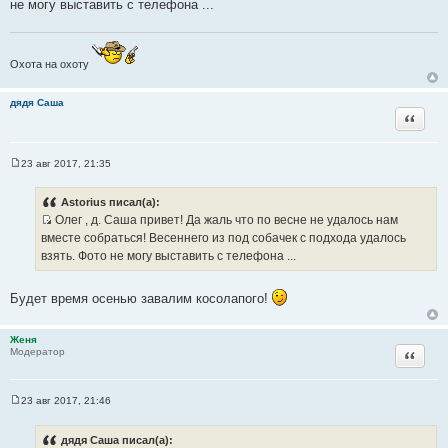
не могу выставить с телефона ...
е
н
и
е
Охота на охоту
дядя Саша
Цитата
23 авг 2017, 21:35
С
о
о
Astorius писал(а):
б
Олег , д. Саша привет! Да жаль что по весне не удалось нам
щ
И
е
вместе собраться! Весеннего из под собачек с подхода удалось
н
с
взять. Фото не могу выставить с телефона ...
и
т
е
о
Будет время осенью завалим косолапого!
ч
н
Женя
и
Цитата
Модератор
к
ц
и
23 авг 2017, 21:46
С
т
о
а
о
дядя Саша писал(а):
б