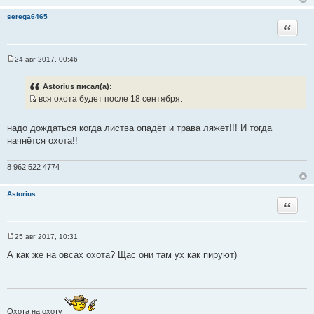
serega6465
Цитата
24 авг 2017, 00:46
С
о
о
Astorius писал(а):
б
вся охота будет после 18 сентября.
щ
И
е
н
с
и
надо дождаться когда листва опадёт и трава ляжет!!! И тогда
т
е
начнётся охота!!
о
ч
8 962 522 4774
н
и
Astorius
к
Цитата
ц
и
т
25 авг 2017, 10:31
С
а
о
А как же на овсах охота? Щас они там ух как пируют)
т
о
б
ы
щ
е
н
и
е
Охота на охоту