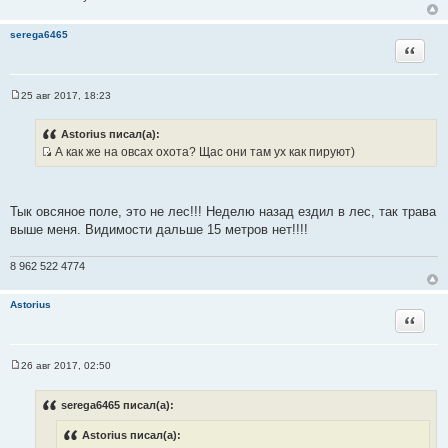
serega6465
Цитата
25 авг 2017, 18:23
С
о
о
Astorius писал(а):
б
А как же на овсах охота? Щас они там ух как пируют)
щ
И
е
н
с
и
т
е
Тык овсяное поле, это не лес!!! Неделю назад ездил в лес, так трава
о
выше меня. Видимости дальше 15 метров нет!!!!
ч
н
8 962 522 4774
и
к
Astorius
ц
Цитата
и
т
а
26 авг 2017, 02:50
С
т
о
ы
о
serega6465 писал(а):
б
щ
Astorius писал(а):
е
н