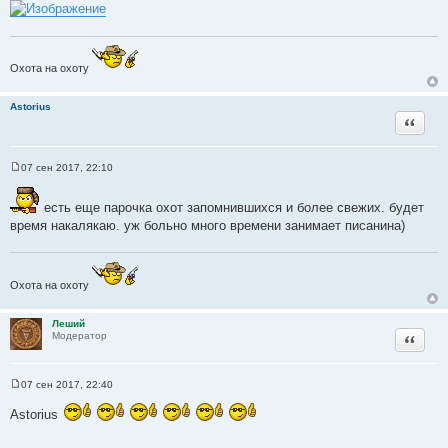
Охота на охоту
Astorius
Цитата
07 сен 2017, 22:10
С
о
о
есть еще парочка охот запомнившихся и более свежих. будет
б
время накалякаю. уж больно много времени занимает писанина)
щ
е
н
и
е
Охота на охоту
Леший
Цитата
Модератор
07 сен 2017, 22:40
С
о
Astorius
о
б
щ