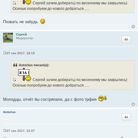
н
Сергей зачем добирать) по весеннему мы закрылись)
и
И
Осенью попробуем до нового добраться......
е
с
т
Позвать не забудь.
о
ч
н
Сергей
Цитата
Модератор
и
к
ц
07 сен 2017, 19:15
С
и
о
т
о
Astorius писал(а):
б
а
щ
т
е
н
ы
Сергей зачем добирать) по весеннему мы закрылись)
и
И
Осенью попробуем до нового добраться......
е
с
т
Молодцы, отчёт бы состряпали, да с фото трфея
о
ч
н
Astorius
Цитата
и
к
ц
07 сен 2017, 22:07
и
С
о