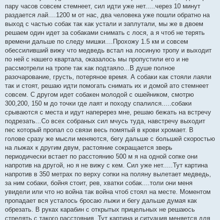
пару часов совсем стемнеет, сил идти уже нет.....через 10 минут
раздается лай....1200 м от нас, два человека уже пошли обратно на
выход с частью собак так как устали и заплутали, мы же в двоем
решаем один идет за собаками снимать с лося, а я чтоб не терять
времени дальше по следу мишки....Прохожу 1.5 км и совсем
обессиливший вижу что медведь встал на лосиную тропу и выходит
по ней с нашего квартала, оказалось мы пропустили его и не
рассмотрели на тропе так как подтаяло...В душе полное
разочарование, грусть, потеряное время. А собаки как стояли лаяли
так и стоят, решаю идти помогать снимать их и домой ато стемнеет
совсем. С другом идет собакен молодой с ошейником, смотрю
300,200, 150 м до точки где лаят и походу спалился.....собаки
срываются с места и идут наперерез мне, решаю бежать на встречу
подрезать...Со всех собраных сил мчусь туда, навстречу выходит
пес который пропал со связи весь помятый в крови хромает. В
голове сразу же мысли меняются, бегу дальше с большей скоростью
на лыжах к другим двум, растояние сокращается зверь
периодически встает по расстоянию 500 м я на одной сопке они
напротив на другой, но я не вижу с кем. Сил уже нет.....Тут картина
напротив в 350 метрах по верху сопки на поляну вылетает медведь,
за ним собаки, бойня стоит, рев, хватки собак....толи они меня
увидели или что но война так война чтоб стоял на месте. Моментом
пропадает вся усталось бросаю лыжи и бегу дальше думая как
обрезать. В руках карабин с открытых прицельных не решаюсь
стрелять с такого расстояния. Тут картина и ситуация меняется для