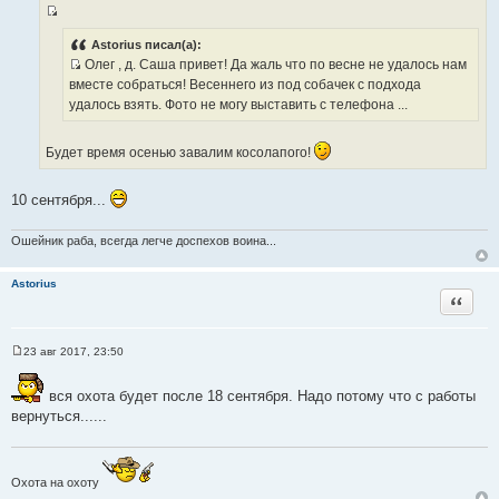
т
щ
ы
И
е
н
с
Astorius писал(а):
и
Олег , д. Саша привет! Да жаль что по весне не удалось нам
т
е
И
вместе собраться! Весеннего из под собачек с подхода
о
с
удалось взять. Фото не могу выставить с телефона ...
ч
т
н
о
и
Будет время осенью завалим косолапого!
ч
к
н
ц
10 сентября...
и
и
к
т
ц
Ошейник раба, всегда легче доспехов воина...
а
и
т
т
Astorius
ы
Цитата
а
т
ы
23 авг 2017, 23:50
С
о
о
вся охота будет после 18 сентября. Надо потому что с работы
б
вернуться......
щ
е
н
и
е
Охота на охоту