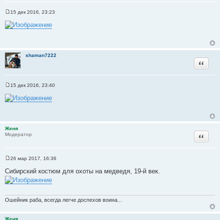
15 дек 2016, 23:23
С
о
о
б
щ
е
н
shaman7222
и
Цитата
е
15 дек 2016, 23:40
С
о
о
б
щ
е
н
Женя
и
Цитата
Модератор
е
26 мар 2017, 16:36
С
о
Сибирский костюм для охоты на медведя, 19-й век.
о
б
щ
е
н
Ошейник раба, всегда легче доспехов воина...
и
е
Женя