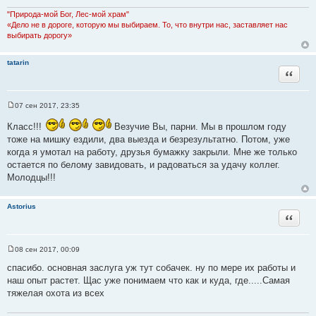
е
н
"Природа-мой Бог, Лес-мой храм"
и
«Дело не в дороге, которую мы выбираем. То, что внутри нас, заставляет нас
е
выбирать дорогу»
tatarin
Цитата
07 сен 2017, 23:35
С
о
Класс!!!
Везучие Вы, парни. Мы в прошлом году
о
б
тоже на мишку ездили, два выезда и безрезультатно. Потом, уже
щ
когда я умотал на работу, друзья бумажку закрыли. Мне же только
е
н
остается по белому завидовать, и радоваться за удачу коллег.
и
Молодцы!!!
е
Astorius
Цитата
08 сен 2017, 00:09
С
о
спасибо. основная заслуга уж тут собачек. ну по мере их работы и
о
наш опыт растет. Щас уже понимаем что как и куда, где.....Самая
б
щ
тяжелая охота из всех
е
н
и