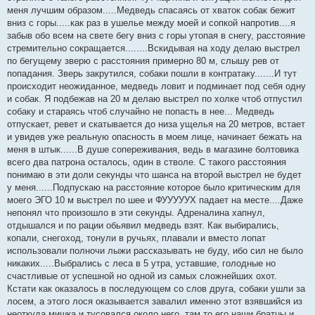
меня лучшим образом.....Медведь спасаясь от хваток собак бежит
вниз с горы.....как раз в ушелье между моей и сопкой напротив....я
забыв обо всем на свете бегу вниз с горы утопая в снегу, расстояние
стремительно сокращается........Вскидывая на ходу делаю выстрел
по бегущему зверю с расстояния примерно 80 м, слышу рев от
попадания. Зверь закрутился, собаки пошли в контратаку.......И тут
происходит неожиданное, медведь ловит и подминает под себя одну
и собак. Я подбежав на 20 м делаю выстрел по холке чтоб отпустил
собаку и стараясь чтоб случайно не попасть в нее... Медведь
отпускает, ревет и скатывается до низа ущелья на 20 метров, встает
и увидев уже реальную опасность в моем лице, начинает бежать на
меня в штык......В душе сопереживания, ведь в магазине болтовика
всего два патрона осталось, один в стволе. С такого расстояния
понимаю в эти доли секунды что шанса на второй выстрел не будет
у меня......Подпускаю на расстояние которое было критическим для
моего ЭГО 10 м выстрел по шее и ФУУУУУХ падает на месте....Даже
непонял что произошло в эти секунды. Адреналина хапнул,
отдышался и по рации обьявил медведь взят. Как выбирались,
копали, снегоход, тонули в ручьях, плавали и вместо лопат
использовали полночи лыжи рассказывать не буду, ибо сил не было
никаких.....Выбрались с леса в 5 утра, уставшие, голодные но
счастливые от успешной но одной из самых сложнейших охот.
Кстати как оказалось в последующем со слов друга, собаки ушли за
лосем, а этого лося оказывается завалил именно этот взявшийся из
неоткуда мишка и тусовался около него, там то его наши братцы и