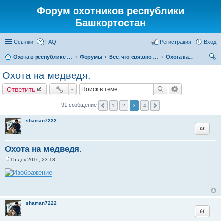
Форум охотников республики
Башкортостан
Ссылки
FAQ
Регистрация
Вход
Охота в республике Башкортостан
Форумы
Все, что связано с охотой
Охота на...
ои
Охота на медведя.
ск
Ответить
91 сообщение
1
2
3
4
shaman7222
Цитата
Охота на медведя.
15 дек 2016, 23:18
С
о
о
б
щ
е
н
shaman7222
и
Цитата
е