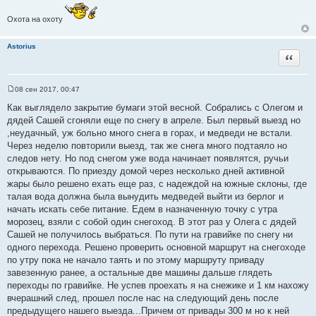
е
Охота на охоту
Astorius
Цитата
08 сен 2017, 00:47
С
о
Как выглядело закрытие бумаги этой весной. Собрались с Олегом и
о
дядей Сашей сгоняли еще по снегу в апреле. Был первый выезд но
б
щ
,неудачный, уж больно много снега в горах, и медведи не встали.
е
Через неделю повторили выезд, так же снега много подтаяло но
н
и
следов нету. Но под снегом уже вода начинает появлятся, ручьи
е
открываются. По приезду домой через несколько дней активной
жары было решено ехать еще раз, с надеждой на южные склоны, где
талая вода должна была вынудить медведей выйти из берлог и
начать искать себе питание. Едем в назначенную точку с утра
морозец, взяли с собой один снегоход. В этот раз у Олега с дядей
Сашей не получилось выбраться. По пути на гравийке по снегу ни
одного перехода. Решено проверить основной маршрут на снегоходе
по утру пока не начало таять и по этому маршруту приваду
завезенную ранее, а остальные две машины дальше глядеть
переходы по гравийке. Не успев проехать я на снежике и 1 км нахожу
вчерашний след, прошел после нас на следующий день после
предыдущего нашего выезда...Причем от привады 300 м но к ней