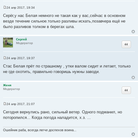
24 апр 2017, 19:34
С
о
Серёг,у нас Белая немного не такая как у вас,сейчас в основном
о
везде течение сильное.только разливы искать,позавчера ещё не
б
щ
было разливов толком в берегах шла.
е
н
и
Сергей
е
Цитата
Модератор
24 апр 2017, 19:37
С
о
Стас Белая прёт по страшному , утки валом сидит и летает, только
о
не где охотить, правильно говоришь нужны заводи.
б
щ
е
н
Женя
и
Цитата
Модератор
е
24 апр 2017, 21:07
С
о
Сегодня вернулись рано, сильный ветер. Одного подманил, но
о
поторопился... Когда погода наладится, х.з. ...
б
щ
е
н
Ошейник раба, всегда легче доспехов воина...
и
е