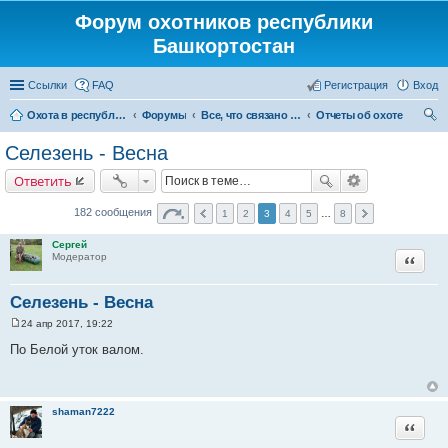
Форум охотников республики
Башкортостан
Ссылки
FAQ
Регистрация
Вход
Охота в республике Башкортостан
Форумы
Все, что связано с охотой
Отчеты об охоте
ои
Селезень - Весна
ск
Ответить
182 сообщения
1
2
3
4
5
…
8
Сергей
Цитата
Модератор
Селезень - Весна
24 апр 2017, 19:22
С
о
По Белой уток валом.
о
б
щ
е
н
shaman7222
и
Цитата
е