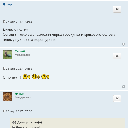
Дамир
Цитата
25 апр 2017, 23:44
С
о
Дима, с полем!
о
Сегодня тоже взял селезня чирка-трескунка и крякового селезня
б
щ
плюс двух серых ворон уронил....
е
н
и
Сергей
е
Цитата
Модератор
26 апр 2017, 06:53
С
о
С полем!!!
о
б
щ
е
н
Леший
и
Цитата
Модератор
е
26 апр 2017, 07:55
С
о
о
Дамир писал(а):
б
Дима, с полем!
щ