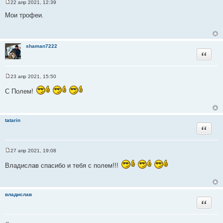
22 апр 2021, 12:39
С
о
Мои трофеи.
о
б
щ
е
н
shaman7222
и
Цитата
е
23 апр 2021, 15:50
С
о
С Полем!
о
б
щ
е
н
tatarin
и
Цитата
е
27 апр 2021, 19:08
С
о
Владислав спасибо и тебя с полем!!!
о
б
щ
е
н
владислав
и
Цитата
е