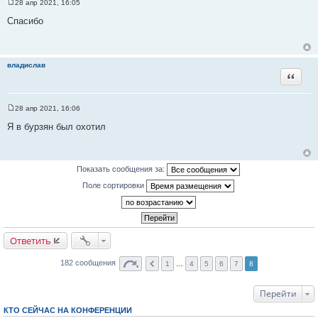
28 апр 2021, 16:05
С
о
Спасибо
о
б
щ
е
н
владислав
и
Цитата
е
28 апр 2021, 16:06
С
о
Я в бурзян был охотил
о
б
щ
е
н
Показать сообщения за:
и
е
Поле сортировки
Ответить
182 сообщения
1
…
4
5
6
7
8
Перейти
КТО СЕЙЧАС НА КОНФЕРЕНЦИИ