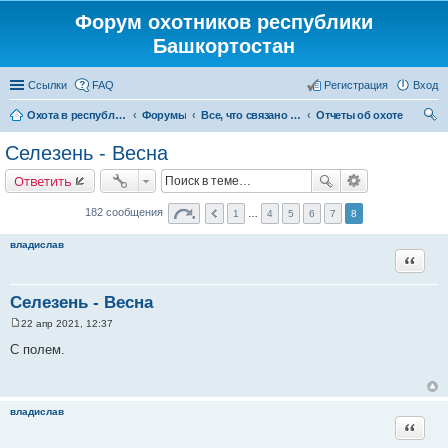
Форум охотников республики
Башкортостан
Ссылки
FAQ
Регистрация
Вход
Охота в республике Башкортостан
Форумы
Все, что связано с охотой
Отчеты об охоте
ои
Селезень - Весна
ск
Ответить
182 сообщения
1
…
4
5
6
7
8
владислав
Цитата
Селезень - Весна
22 апр 2021, 12:37
С
о
С полем.
о
б
щ
е
н
владислав
и
Цитата
е