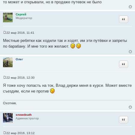
то может и открывали, но в продаже путевок не было
н
и
е
Сергей
Цитата
Модератор
22 мар 2016, 11:41
С
о
Местные ребятки как ходили так и ходят, им эти путёвки и запреты
о
по барабану. И мне того же желают.
б
щ
е
н
Олег
и
Цитата
е
22 мар 2016, 12:30
С
о
Я тоже хочу попасть на ток, Влад держи меня в курсе. Может вместе
о
съездим, если не против
б
щ
е
н
Охотник.
и
е
snowdeath
Цитата
Администратор
22 мар 2016, 13:12