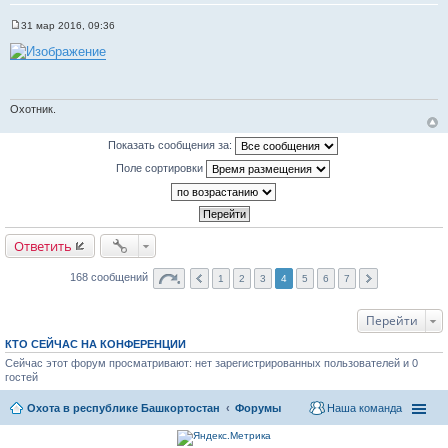
ы
31 мар 2016, 09:36
С
о
о
б
щ
е
н
Охотник.
и
е
Показать сообщения за:
Поле сортировки
Ответить
168 сообщений
1
2
3
4
5
6
7
Перейти
КТО СЕЙЧАС НА КОНФЕРЕНЦИИ
Сейчас этот форум просматривают: нет зарегистрированных пользователей и 0
гостей
Охота в республике Башкортостан
Форумы
Наша команда