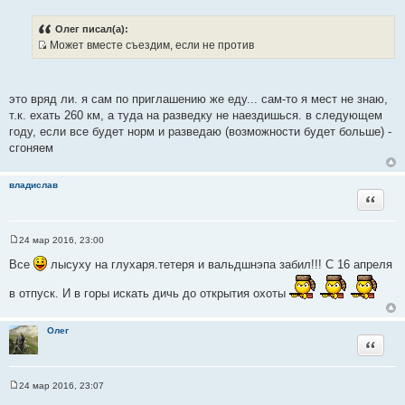
С
о
о
Олег писал(а):
б
Может вместе съездим, если не против
щ
И
е
н
с
и
т
е
это вряд ли. я сам по приглашению же еду... сам-то я мест не знаю,
о
т.к. ехать 260 км, а туда на разведку не наездишься. в следующем
ч
году, если все будет норм и разведаю (возможности будет больше) -
н
сгоняем
и
к
владислав
ц
Цитата
и
т
а
24 мар 2016, 23:00
С
т
о
Все
лысуху на глухаря.тетеря и вальдшнэпа забил!!! С 16 апреля
ы
о
б
в отпуск. И в горы искать дичь до открытия охоты
щ
е
н
и
Олег
е
Цитата
24 мар 2016, 23:07
С
о