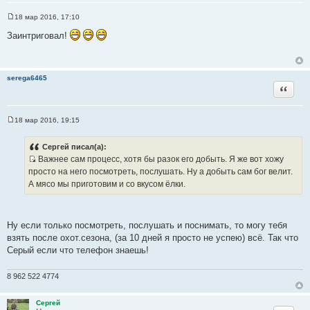
18 мар 2016, 17:10
С
о
Заинтриговал!
о
б
щ
е
н
serega6465
и
Цитата
е
18 мар 2016, 19:15
С
о
о
Сергей писал(а):
б
Важнее сам процесс, хотя бы разок его добыть. Я же вот хожу
щ
И
е
просто на него посмотреть, послушать. Ну а добыть сам бог велит.
н
с
А мясо мы приготовим и со вкусом ёлки.
и
т
е
о
ч
Ну если только посмотреть, послушать и поснимать, то могу тебя
н
взять после охот.сезона, (за 10 дней я просто не успею) всё. Так что
и
Серый если что телефон знаешь!
к
ц
8 962 522 4774
и
т
Сергей
а