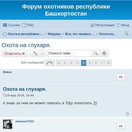
Форум охотников республики
Башкортостан
Ссылки
FAQ
Регистрация
Вход
Охота в республике Башкортостан
Форумы
Все, что связано с охотой
Охота на...
ои
Охота на глухаря.
ск
Ответить
168 сообщений
1
2
3
4
5
6
7
Woker
Цитата
Охота на глухаря.
18 мар 2016, 16:44
С
о
я знаю за чем он может поехать в Уфу поохотить )))
о
б
щ
е
н
shaman7222
и
Цитата
е