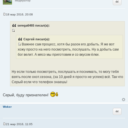
Цитата
Модератор
т
ы
18 мар 2016, 20:08
С
о
о
serega6465 писал(а):
б
щ
И
е
н
с
Сергей писал(а):
и
Важнее сам процесс, хотя бы разок его добыть. Я же вот
т
е
И
хожу просто на него посмотреть, послушать. Ну а добыть сам
о
с
бог велит. А мясо мы приготовим и со вкусом ёлки.
ч
т
н
о
и
ч
к
Ну если только посмотреть, послушать и поснимать, то могу тебя
н
ц
взять после охот.сезона, (за 10 дней я просто не успею) всё. Так что
и
и
Серый если что телефон знаешь!
к
т
ц
а
и
Серый, буду признателен!
т
т
ы
а
Woker
т
Цитата
ы
21 мар 2016, 11:05
С