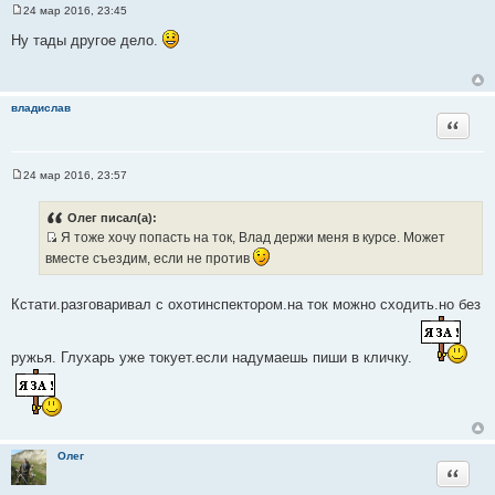
24 мар 2016, 23:45
С
о
Ну тады другое дело.
о
б
щ
е
н
владислав
и
Цитата
е
24 мар 2016, 23:57
С
о
о
Олег писал(а):
б
Я тоже хочу попасть на ток, Влад держи меня в курсе. Может
щ
И
е
вместе съездим, если не против
н
с
и
т
е
Кстати.разговаривал с охотинспектором.на ток можно сходить.но без
о
ч
н
ружья. Глухарь уже токует.если надумаешь пиши в кличку.
и
к
ц
и
т
Олег
Цитата
а
т