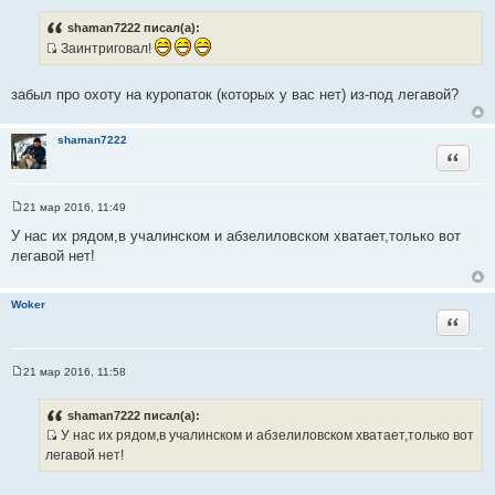
о
о
shaman7222 писал(а):
б
Заинтриговал!
щ
е
И
н
с
и
забыл про охоту на куропаток (которых у вас нет) из-под легавой?
е
т
о
shaman7222
ч
Цитата
н
и
к
21 мар 2016, 11:49
С
ц
о
У нас их рядом,в учалинском и абзелиловском хватает,только вот
и
о
легавой нет!
б
т
щ
а
е
н
т
Woker
и
Цитата
ы
е
21 мар 2016, 11:58
С
о
о
shaman7222 писал(а):
б
У нас их рядом,в учалинском и абзелиловском хватает,только вот
щ
И
е
легавой нет!
н
с
и
т
е