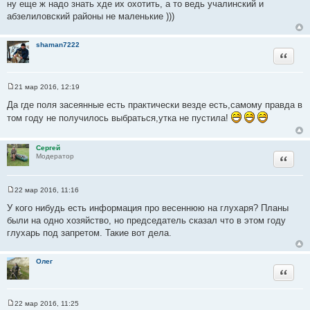
ну еще ж надо знать хде их охотить, а то ведь учалинский и
о
абзелиловский районы не маленькие )))
ч
н
shaman7222
и
Цитата
к
ц
и
21 мар 2016, 12:19
С
т
о
Да где поля засеянные есть практически везде есть,самому правда в
а
о
том году не получилось выбраться,утка не пустила!
б
т
щ
ы
е
н
Сергей
и
Цитата
Модератор
е
22 мар 2016, 11:16
С
о
У кого нибудь есть информация про весеннюю на глухаря? Планы
о
были на одно хозяйство, но председатель сказал что в этом году
б
щ
глухарь под запретом. Такие вот дела.
е
н
и
Олег
е
Цитата
22 мар 2016, 11:25
С