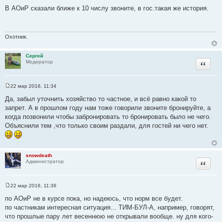
о
В АОиР сказали ближе к 10 числу звоните, в гос.такая же история.
о
б
щ
е
н
Охотник.
и
е
Сергей
Цитата
Модератор
22 мар 2016, 11:34
С
о
Да, забыл уточнить хозяйство то частное, и всё равно какой то
о
запрет. А в прошлом году нам тоже говорили звоните бронируйте, а
б
щ
когда позвонили чтобы забронировать то бронировать было не чего.
е
Объяснили тем ,что только своим раздали, для гостей ни чего нет.
н
и
е
snowdeath
Цитата
Администратор
22 мар 2016, 11:36
С
о
по АОиР не в курсе пока, но надеюсь, что норм все будет.
о
по частникам интересная ситуация... ТИМ-БУЛ-А, например, говорят,
б
щ
что прошлые пару лет весеннюю не открывали вообще. ну для кого-
е