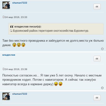
н
shaman7222
и
Цитата
е
24 мар 2016, 23:33
С
о
о
владислав писал(а):
б
Бурзянский район.теретория охотхозяйства Бурзянтур.
щ
И
е
н
с
и
Там без местного проводника и заблудится не долго,места уж больно
т
е
дикие.
о
ч
владислав
н
Цитата
и
к
ц
24 мар 2016, 23:39
С
и
о
Полностью согласен.но... Я там уже 5 лет охочу. Начало с местным
т
о
проводником ходил. Потом с навигатором. А сейчас так хожу(но
б
а
щ
навигатор всегда в кармане держу)
т
е
н
ы
и
shaman7222
е
Цитата