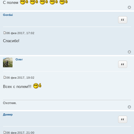
С полем
о
ч
н
Gordai
Цитата
и
к
ц
06 фев 2017, 17:02
и
С
о
Спасибо!
т
о
а
б
щ
т
е
ы
н
Олег
и
Цитата
е
06 фев 2017, 19:02
С
о
Всех с полем!!!
о
б
щ
е
н
Охотник.
и
е
Дамир
Цитата
06 фев 2017, 21:00