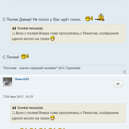
ч
н
и
С Полем Дамир! Не плохо у Вас идёт сезон...
к
ц
Gordai писал(а):
и
Всех с полем! Вчера тоже прогулялись с Ринатом, сообразили
т
И
одного косого на троих
а
с
т
т
ы
о
С Полем!
ч
н
"Охотник - значит хороший человек!" (И.С.Тургенев)
и
к
ц
Павел102
Цитата
и
т
а
06 фев 2017, 10:25
т
С
о
ы
о
Gordai писал(а):
б
Всех с полем! Вчера тоже прогулялись с Ринатом, сообразили
щ
И
е
одного косого на троих
н
с
и
т
е