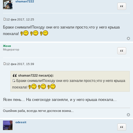
shaman7222
Цитата
12 фев 2017, 12:25
С
о
Браки снимали!Походу они его загнали просто,что у него крыша
о
б
поехала!
щ
е
н
Женя
и
Цитата
Модератор
е
12 фев 2017, 15:39
С
о
о
shaman7222 писал(а):
б
Браки снимали!Походу они его загнали просто,что у него крыша
щ
И
е
поехала!
н
с
и
т
е
Ясен пень... На снегоходе загоняли, и у него крыша поехала...
о
ч
Ошейник раба, всегда легче доспехов воина...
н
и
к
odessit
Цитата
ц
и