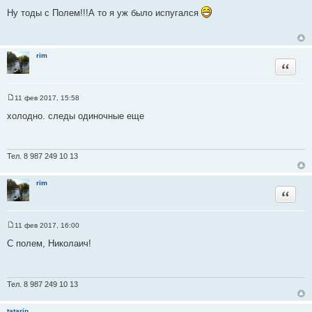
С
ы
о
Ну тоды с Полем!!!А то я уж было испугался
о
б
щ
е
н
rim
и
Цитата
е
11 фев 2017, 15:58
С
о
холодно. следы одиночные еще
о
б
щ
е
н
Тел. 8 987 249 10 13
и
е
rim
Цитата
11 фев 2017, 16:00
С
о
С полем, Николаич!
о
б
щ
е
н
Тел. 8 987 249 10 13
и
е
tatarin