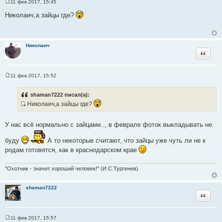
11 фев 2017, 15:45
С
о
Николаич,а зайцы где?
о
б
щ
е
н
Николаич
и
Цитата
е
11 фев 2017, 15:52
С
о
о
shaman7222 писал(а):
б
Николаич,а зайцы где?
щ
е
И
н
с
и
У нас всё нормально с зайцами.., в феврале фоток выкладывать не
е
т
о
буду
А то некоторые считают, что зайцы уже чуть ли не к
ч
родам готовятся, как в краснодарском крае
н
и
"Охотник - значит хороший человек!" (И.С.Тургенев)
к
ц
shaman7222
и
Цитата
т
а
т
11 фев 2017, 15:57