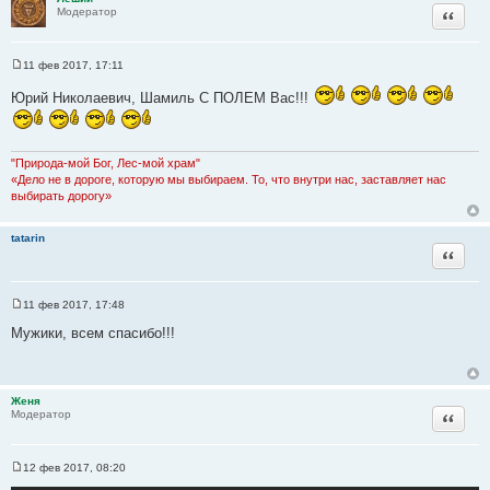
и
Цитата
Модератор
е
11 фев 2017, 17:11
С
о
Юрий Николаевич, Шамиль С ПОЛЕМ Вас!!!
о
б
щ
е
н
"Природа-мой Бог, Лес-мой храм"
и
«Дело не в дороге, которую мы выбираем. То, что внутри нас, заставляет нас
е
выбирать дорогу»
tatarin
Цитата
11 фев 2017, 17:48
С
о
Мужики, всем спасибо!!!
о
б
щ
е
н
Женя
и
Цитата
Модератор
е
12 фев 2017, 08:20
С