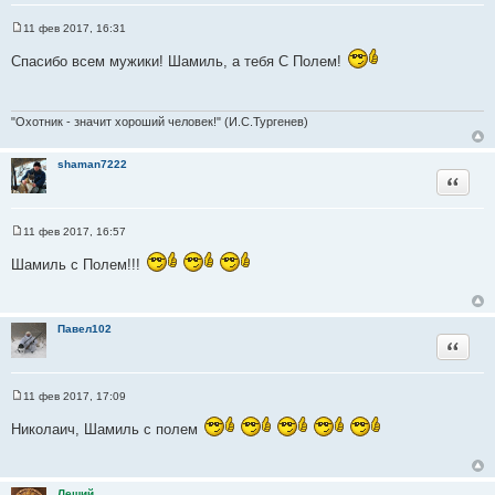
11 фев 2017, 16:31
С
о
Спасибо всем мужики! Шамиль, а тебя С Полем!
о
б
щ
е
н
"Охотник - значит хороший человек!" (И.С.Тургенев)
и
е
shaman7222
Цитата
11 фев 2017, 16:57
С
о
Шамиль с Полем!!!
о
б
щ
е
н
Павел102
и
Цитата
е
11 фев 2017, 17:09
С
о
Николаич, Шамиль с полем
о
б
щ
е
н
Леший