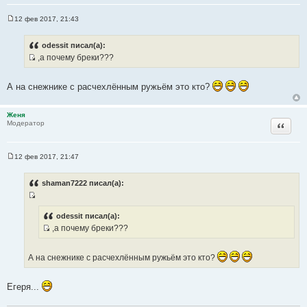
ц
и
12 фев 2017, 21:43
С
т
о
а
о
odessit писал(а):
б
т
,а почему бреки???
щ
ы
И
е
н
с
и
А на снежнике с расчехлённым ружьём это кто?
т
е
о
Женя
ч
Цитата
Модератор
н
и
к
12 фев 2017, 21:47
С
ц
о
и
о
shaman7222 писал(а):
б
т
щ
а
И
е
н
т
с
odessit писал(а):
и
ы
,а почему бреки???
т
е
И
о
с
ч
А на снежнике с расчехлённым ружьём это кто?
т
н
о
и
Егеря...
ч
к
н
ц