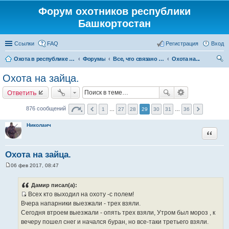
Форум охотников республики
Башкортостан
Ссылки
FAQ
Регистрация
Вход
Охота в республике Башкортостан
Форумы
Все, что связано с охотой
Охота на...
ои
Охота на зайца.
ск
Ответить
876 сообщений
1
…
27
28
29
30
31
…
36
Николаич
Цитата
Охота на зайца.
06 фев 2017, 08:47
С
о
о
Дамир писал(а):
б
Всех кто выходил на охоту -с полем!
щ
И
е
Вчера напарники выезжали - трех взяли.
н
с
Сегодня втроем выезжали - опять трех взяли, Утром был мороз , к
и
т
е
вечеру пошел снег и начался буран, но все-таки третьего взяли.
о