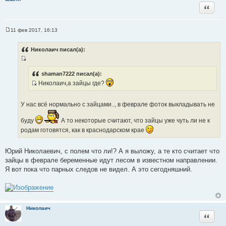
Цитата
11 фев 2017, 16:13
С
о
о
Николаич писал(а):
б
щ
И
е
н
с
shaman7222 писал(а):
и
т
Николаич,а зайцы где?
е
И
о
с
ч
У нас всё нормально с зайцами.., в феврале фоток выкладывать не
т
н
о
и
буду
А то некоторые считают, что зайцы уже чуть ли не к
ч
к
родам готовятся, как в краснодарском крае
н
ц
и
и
Юрий Николаевич, с полем что ли!? А я выложу, а те кто считает что
к
т
зайцы в феврале беременные идут лесом в известном направлении.
ц
а
Я вот пока что парных следов не видел. А это сегодняшний.
и
т
т
ы
а
т
ы
Николаич
Цитата