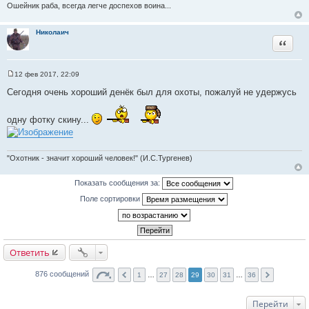
и
Ошейник раба, всегда легче доспехов воина...
и
к
т
ц
Николаич
а
Цитата
и
т
т
ы
а
12 фев 2017, 22:09
т
С
о
ы
Сегодня очень хороший денёк был для охоты, пожалуй не удержусь
о
б
щ
одну фотку скину...
е
н
и
е
"Охотник - значит хороший человек!" (И.С.Тургенев)
Показать сообщения за:
Поле сортировки
Ответить
876 сообщений
1
…
27
28
29
30
31
…
36
Перейти