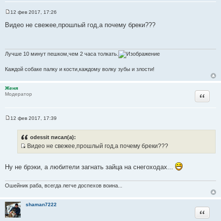
т
12 фев 2017, 17:26
С
а
о
Видео не свежее,прошлый год,а почему бреки???
т
о
б
ы
щ
е
н
Лучше 10 минут пешком,чем 2 часа толкать.
и
е
Каждой собаке палку и кости,каждому волку зубы и злости!
Женя
Цитата
Модератор
12 фев 2017, 17:39
С
о
о
odessit писал(а):
б
Видео не свежее,прошлый год,а почему бреки???
щ
И
е
н
с
и
Ну не брэки, а любители загнать зайца на снегоходах...
т
е
о
Ошейник раба, всегда легче доспехов воина...
ч
н
shaman7222
и
Цитата
к