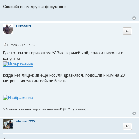
С
о
Спасибо всем друзья форумчане.
о
б
щ
е
н
Николаич
и
Цитата
е
11 фев 2017, 15:39
С
о
Где то там за горизонтом УАЗик, горячий чай, сало и пирожки с
о
капустой...
б
щ
е
н
и
когда нет лицензий ещё косули дразнятся, подошли к ним на 20
е
метров, тяжело им сейчас бегать ...
"Охотник - значит хороший человек!" (И.С.Тургенев)
shaman7222
Цитата