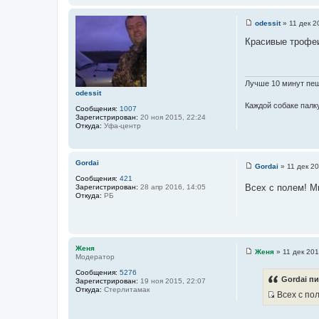
odessit
»
11 дек 2
С
о
Красивые трофеи
о
б
щ
е
н
Лучше 10 минут пеш
и
odessit
е
Каждой собаке палку
Сообщения:
1007
Зарегистрирован:
20 ноя 2015, 22:24
Откуда:
Уфа-центр
Gordai
Gordai
»
11 дек 20
С
Сообщения:
421
о
Всех с полем! М
Зарегистрирован:
28 апр 2016, 14:05
о
Откуда:
РБ
б
щ
е
н
и
е
Женя
Женя
»
11 дек 201
Модератор
С
о
Сообщения:
5276
о
Gordai пи
Зарегистрирован:
19 ноя 2015, 22:07
б
Откуда:
Стерлитамак
щ
Всех с пол
е
И
н
с
и