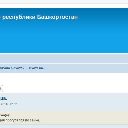
 республики Башкортостан
связано с охотой
Охота на...
ца.
 2016, 17:32
сал(а):
ня прогулялся по зайке.