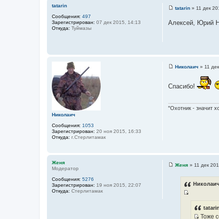
т
tatarin
tatarin
»
11 дек 20
а
С
к
Сообщения:
497
о
т
Алексей, Юрий Н
Зарегистрирован:
07 дек 2015, 14:13
о
н
Откуда:
Туймазы
б
а
щ
я
е
и
н
н
и
ф
е
о
Николаич
»
11 дек
р
С
м
о
а
о
Спасибо!
ц
б
и
щ
я
е
п
н
"Охотник - значит х
о
и
Николаич
л
е
ь
Сообщения:
1053
з
Зарегистрирован:
20 ноя 2015, 16:33
о
Откуда:
г.Стерлитамак
в
а
т
е
л
Женя
Женя
»
11 дек 201
я
Модератор
С
Л
о
Сообщения:
5276
е
о
Николаич
Зарегистрирован:
19 ноя 2015, 22:07
ш
б
Откуда:
Стерлитамак
и
щ
й
И
е
н
с
tatari
и
Тоже с
т
е