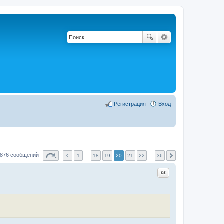
Регистрация
Вход
876 сообщений
1
…
18
19
20
21
22
…
36
Цитата