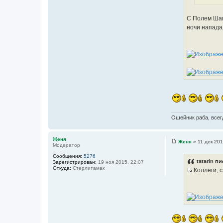
И
о
с
ч
С Полем Шам
т
н
ночи нападал
о
и
ч
к
н
ц
и
и
к
т
ц
а
и
т
т
ы
а
т
Ошейник раба, всегд
ы
Женя
Женя
»
11 дек 201
Модератор
С
о
Сообщения:
5276
о
tatarin пи
Зарегистрирован:
19 ноя 2015, 22:07
б
Откуда:
Стерлитамак
Коллеги, с
щ
И
е
н
с
и
т
е
о
ч
н