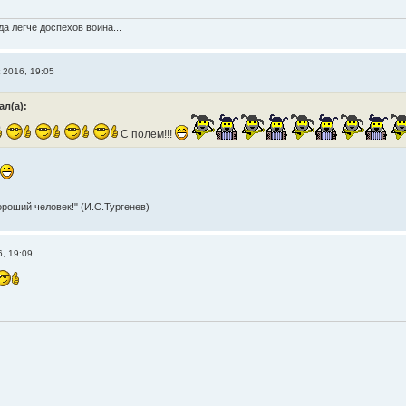
а легче доспехов воина...
 2016, 19:05
ал(а):
С полем!!!
ороший человек!" (И.С.Тургенев)
6, 19:09