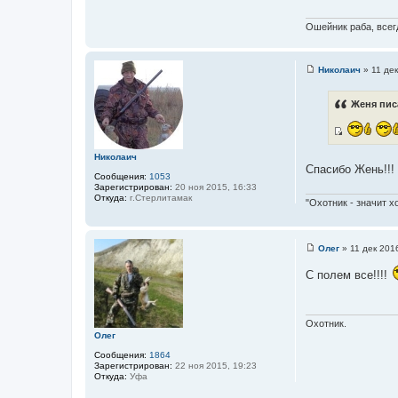
и
Ошейник раба, всегд
к
ц
и
Николаич
»
11 дек
т
С
о
а
о
Женя пис
т
б
щ
ы
е
н
И
и
Николаич
с
е
Спасибо Жень!!!
т
Сообщения:
1053
Зарегистрирован:
20 ноя 2015, 16:33
о
Откуда:
г.Стерлитамак
"Охотник - значит х
ч
н
и
Олег
»
11 дек 201
к
С
о
ц
С полем все!!!!
о
и
б
щ
т
е
а
н
Охотник.
и
т
Олег
е
ы
Сообщения:
1864
Зарегистрирован:
22 ноя 2015, 19:23
Откуда:
Уфа