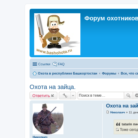
Форум охотников
Ссылки
FAQ
Охота в республике Башкортостан
Форумы
Все, что 
Охота на зайца.
Ответить
Охота на зай
Николаич
»
11 дек
С
о
о
tatarin пи
б
Тоже сегод
щ
И
е
Николаич
н