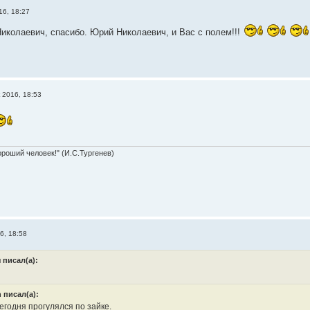
16, 18:27
иколаевич, спасибо. Юрий Николаевич, и Вас с полем!!!
 2016, 18:53
ороший человек!" (И.С.Тургенев)
6, 18:58
 писал(а):
n писал(а):
егодня прогулялся по зайке.