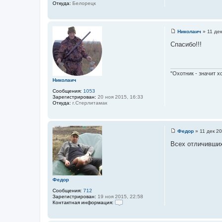
Откуда:
Белорецк
Николаич
»
11 дек
С
о
Спасибо!!!
о
б
щ
е
н
"Охотник - значит х
и
Николаич
е
Сообщения:
1053
Зарегистрирован:
20 ноя 2015, 16:33
Откуда:
г.Стерлитамак
Федор
»
11 дек 20
С
о
Всех отличивших
о
б
щ
е
н
и
Федор
е
Сообщения:
712
Зарегистрирован:
19 ноя 2015, 22:58
Контактная информация:
К
о
н