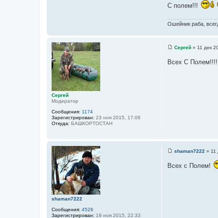
С полем!!!
е
т
о
Ошейник раба, всегд
ч
н
и
Сергей
»
11 дек 2
к
С
о
ц
Всех С Полем!!!
о
и
б
щ
т
е
а
н
и
т
Сергей
е
Модератор
ы
Сообщения:
1174
Зарегистрирован:
23 ноя 2015, 17:06
Откуда:
БАШКОРТОСТАН
shaman7222
»
11 
С
о
Всех с Полем!
о
б
щ
е
н
и
shaman7222
е
Сообщения:
4526
Зарегистрирован:
19 ноя 2015, 22:33