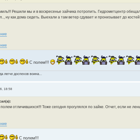
иль!!! Решили мы и в воскресенье зайчика потропить. Гидрометцентр обещал 
.., ну как дома сидеть. Выехали а там ветер сдувает и пронизывает до костей
С полем!!!
а легче доспехов воина...
6, 18:58
сал(а):
 полем отличившихся!!! Тоже сегодня прогулялся по зайке. Отчет, если не лень
С полем!!!