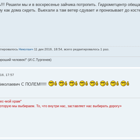
!! Решили мы и в воскресенье зайчика потропить. Гидрометцентр обещал
ну как дома сидеть. Выехали а там ветер сдувает и пронизывает до кост
ктировалось
Николаич
11 дек 2016, 18:54, всего редактировалось 1 раз.
ороший человек!" (И.С.Тургенев)
16, 17:57
иколаевич С ПОЛЕМ!!!!!
Лес-мой храм"
которую мы выбираем. То, что внутри нас, заставляет нас выбирать дорогу»