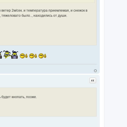
ветер 2м/сек. и температура приемлемая, и снежок в
, тяжеловато было.., находились от души.
Цитата
 будет кнопать, позже.