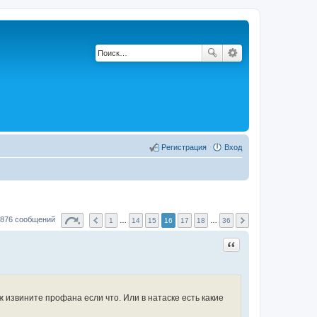
Регистрация
Вход
876 сообщений
1
…
14
15
16
17
18
…
36
Цитата
 извините профана если что. Или в натаске есть какие