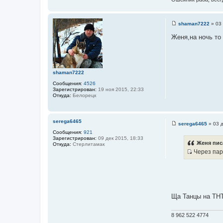
shaman7222
»
03 
С
о
Женя,на ночь то
о
б
щ
е
н
и
shaman7222
е
Сообщения:
4526
Зарегистрирован:
19 ноя 2015, 22:33
Откуда:
Белорецк
serega6465
serega6465
»
03 д
С
Сообщения:
921
о
Зарегистрирован:
09 дек 2015, 18:33
о
Женя пис
Откуда:
Стерлитамак
б
Через пару
щ
И
е
н
с
и
т
е
о
ч
Ща Танцы на ТНТ
н
и
8 962 522 4774
к