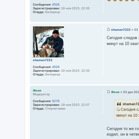
т
е
ы
Сообщения:
4526
о
л
Зарегистрирован:
19 ноя 2015, 22:33
я
ч
Откуда:
Белорецк
Л
н
е
ш
и
и
к
й
shaman7222
»
03 
С
ц
о
Сегодня следов з
и
о
минут на 10 хва
б
т
щ
а
е
н
т
и
shaman7222
ы
е
Сообщения:
4526
Зарегистрирован:
19 ноя 2015, 22:33
Откуда:
Белорецк
Женя
Женя
»
03 дек 201
Модератор
С
о
Сообщения:
5276
о
shaman72
Зарегистрирован:
19 ноя 2015, 22:07
б
Откуда:
Стерлитамак
Сегодня сл
щ
И
е
минут на 10 
н
с
и
т
е
Сегодня то же го
о
ездил, он в четв
ч