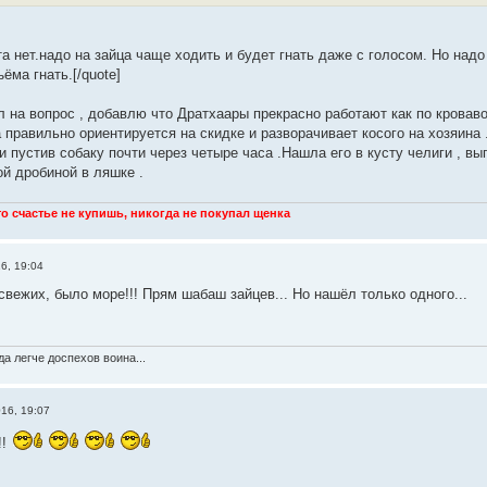
а нет.надо на зайца чаще ходить и будет гнать даже с голосом. Но надо
ёма гнать.[/quote]
л на вопрос , добавлю что Дратхаары прекрасно работают как по кроваво
 правильно ориентируется на скидке и разворачивает косого на хозяина 
 пустив собаку почти через четыре часа .Нашла его в кусту челиги , в
ой дробиной в ляшке .
что счастье не купишь, никогда не покупал щенка
6, 19:04
вежих, было море!!! Прям шабаш зайцев... Но нашёл только одного...
а легче доспехов воина...
016, 19:07
!!