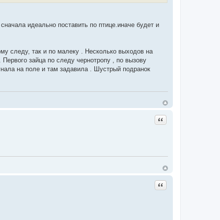
 сначала идеально поставить по птице.иначе будет и
му следу, так и по малеку . Несколько выходов на
. Первого зайца по следу чернотропу , по вызову
ыгнала на поле и там задавила . Шустрый подранок
Цитата
Цитата