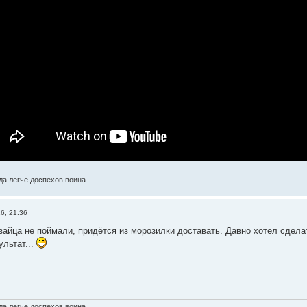
а легче доспехов воина...
6, 21:36
зайца не поймали, придётся из морозилки доставать. Давно хотел сдела
ультат...
а легче доспехов воина...