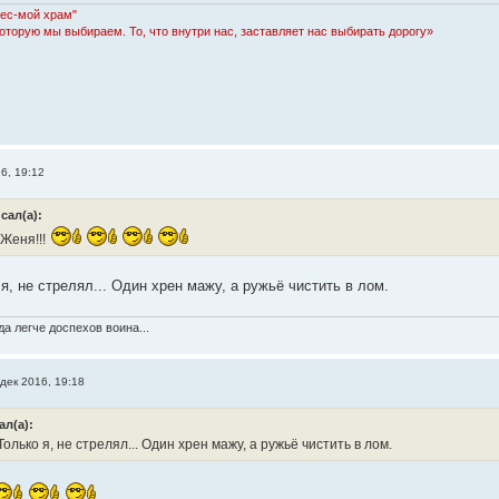
Лес-мой храм"
которую мы выбираем. То, что внутри нас, заставляет нас выбирать дорогу»
6, 19:12
сал(а):
Женя!!!
я, не стрелял... Один хрен мажу, а ружьё чистить в лом.
а легче доспехов воина...
дек 2016, 19:18
ал(а):
олько я, не стрелял... Один хрен мажу, а ружьё чистить в лом.