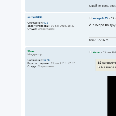
н
Ошейник раба, всегд
и
к
ц
serega6465
serega6465
»
03 д
и
С
Сообщения:
921
о
А я вчера на дру
т
Зарегистрирован:
09 дек 2015, 18:33
о
Откуда:
Стерлитамак
а
б
щ
т
е
ы
н
8 962 522 4774
и
е
Женя
Женя
»
03 дек 201
Модератор
С
о
Сообщения:
5276
о
serega646
Зарегистрирован:
19 ноя 2015, 22:07
б
Откуда:
Стерлитамак
А я вчера 
щ
И
е
н
с
и
т
е
о
ч
н
и
к
ц
и