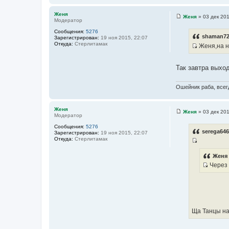
ц
Женя
и
Женя
»
03 дек 201
Модератор
С
т
о
Сообщения:
5276
о
а
shaman72
Зарегистрирован:
19 ноя 2015, 22:07
б
т
Откуда:
Стерлитамак
Женя,на н
щ
е
И
ы
н
с
и
Так завтра выход
е
т
о
Ошейник раба, всегд
ч
н
и
Женя
Женя
»
03 дек 201
Модератор
С
к
о
ц
Сообщения:
5276
о
serega646
Зарегистрирован:
19 ноя 2015, 22:07
б
и
Откуда:
Стерлитамак
щ
т
И
е
н
а
с
Женя 
и
т
Через п
т
е
И
ы
о
с
ч
т
н
о
и
ч
Ща Танцы на
к
н
ц
и