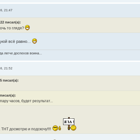
6, 21:47
22 писал(а):
очь то глядя?
ной всё равно...
а легче доспехов воина...
6, 21:52
5 писал(а):
писал(а):
ару часов, будет результат...
 ТНТ досмотрю и подскочу!!!!