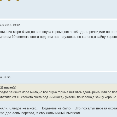
дек 2016, 19:12
аичьих море было,но все сцука горные,нет чтоб вдоль речки,или по пол
тило,см 10 свежего снега под ним наст,и ухаешь по колено,а зайцу хоро
6, 19:50
22 писал(а):
едов заичьих море было,но все сцука горные,нет чтоб вдоль речки,или по пол
хватило,см 10 свежего снега под ним наст,и ухаешь по колено,а зайцу хорошо
няли. Следов не много... Подъёмов не было... Это пожалуй первая охота
ерг, две лапы порезал, я ему больничный выписал...