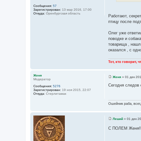
с
и
Сообщения:
57
т
е
Зарегистрирован:
13 мар 2016, 17:00
о
Откуда:
Оренбургская область
Работают, секрет
ч
птицу после подъ
н
и
Олег уже ответи
к
поводке и собака
ц
товарища , нашли
и
оказался , с одн
т
а
Тот, кто говорит, 
т
ы
Женя
Женя
»
01 дек 201
Модератор
С
о
Сегодня следов с
Сообщения:
5276
о
Зарегистрирован:
19 ноя 2015, 22:07
б
Откуда:
Стерлитамак
щ
е
н
Ошейник раба, всегд
и
е
Леший
»
01 дек 2
С
о
С ПОЛЕМ Женя!
о
б
щ
е