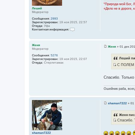
н
"Природа-мой Бог, 
и
Леший
«Дело не в дороге, 
е
Модератор
Сообщения:
2993
Зарегистрирован:
19 ноя 2015, 22:57
Откуда:
Уфа
Контактная информация:
К
о
н
т
Женя
Женя
»
01 дек 201
а
Модератор
С
к
о
т
Сообщения:
5276
о
Леший пи
н
Зарегистрирован:
19 ноя 2015, 22:07
б
а
Откуда:
Стерлитамак
щ
С ПОЛЕМ 
я
е
И
и
н
н
с
и
ф
Спасибо. Только 
е
т
о
р
о
м
Ошейник раба, всегд
ч
а
ц
н
и
и
я
shaman7222
»
01 
п
С
к
о
о
ц
л
о
Женя пис
ь
б
и
з
Спасибо. Т
щ
т
о
И
е
в
н
а
с
а
и
shaman7222
т
т
е