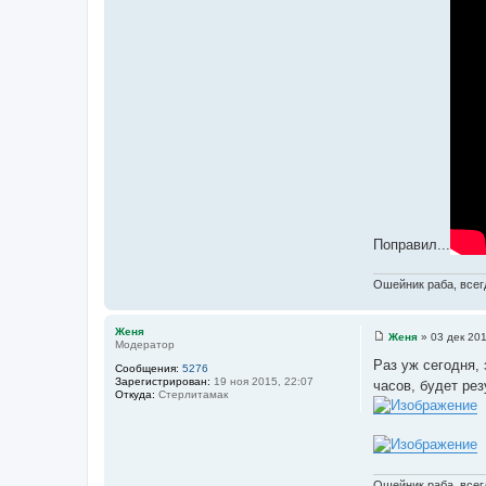
т
а
т
ы
Поправил...
Ошейник раба, всегд
Женя
Женя
»
03 дек 201
Модератор
С
о
Раз уж сегодня, 
Сообщения:
5276
о
Зарегистрирован:
19 ноя 2015, 22:07
часов, будет рез
б
Откуда:
Стерлитамак
щ
е
н
и
е
Ошейник раба, всегд