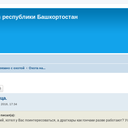
 республики Башкортостан
связано с охотой
Охота на...
ца.
 2016, 17:34
 писал(а):
й, хотел у Вас поинтересоваться, а дратхары как гончаки разве работают? Уж