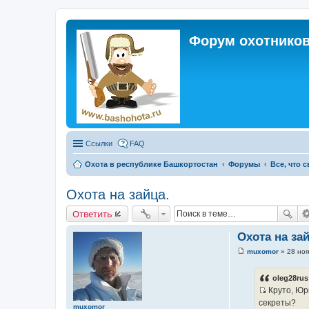
Форум охотников
Ссылки
FAQ
Охота в республике Башкортостан
Форумы
Все, что 
Охота на зайца.
Ответить
Охота на зай
muxomor
»
28 ноя
С
о
о
oleg28rus
б
Круто, Юри
щ
И
е
секреты?
muxomor
н