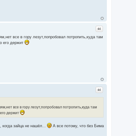
Цитата
ям,нет все в гору лезут,попробовал потропить,куда там
шо его держит
Цитата
ям,нет все в гору лезут,попробовал потропить,куда там
 его держит
, когда зайца не нашёл...
А все потому, что без Бима