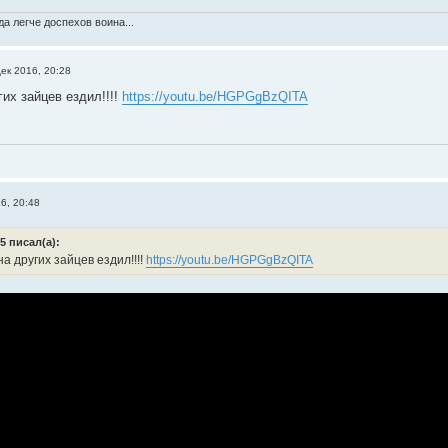
а легче доспехов воина...
ек 2016, 20:28
гих зайцев ездил!!!!
https://youtu.be/HGPGgBzQITA
6, 20:48
5 писал(а):
на других зайцев ездил!!!!
https://youtu.be/HGPGgBzQITA