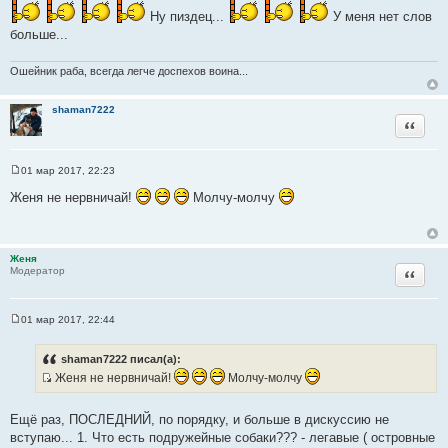
ч
Ну пиздец...
У меня нет слов
н
больше...
и
к
Ошейник раба, всегда легче доспехов воина...
ц
и
shaman7222
т
Цитата
а
т
01 мар 2017, 22:23
ы
С
о
Женя не нервничай!
Молчу-молчу
о
б
щ
е
н
Женя
и
Цитата
Модератор
е
01 мар 2017, 22:44
С
о
о
shaman7222 писал(а):
б
Женя не нервничай!
Молчу-молчу
щ
е
И
н
с
и
Ещё раз, ПОСЛЕДНИЙ, по порядку, и больше в дискуссию не
е
т
вступаю... 1. Что есть подружейные собаки??? - легавые ( островные
о