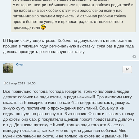
а
А интернет пестрит объявлениями продам от рабочих родителей и
и
т
где набрать на всех собак с отличной родословной если у нас
т
ы
питомников по пальцем перечесть . А отличная рабочая собака
а
просто бегает по улицам и приносит радость от неизвестного
т
производителя
ы
В Перми скажу еще строже. Кобель не допускается к вязке если не
прошел в текущем году региональную выставку, сука раз в два года
должна проходить региональную выставку.
Олег
Цитата
01 мар 2017, 14:55
С
о
Все правильно господа господа говорите, только половина людей
о
держат собачек не ради охоты, а ради наживы!!! Про дипломы могу
б
щ
сказать за Башкирию я именно сам был свидетелем как одному за
е
энную суму поставили о прохождения испытаний. Собачку я не
н
и
видел но судя по разговору это был норник. Он так и сказал что ему
е
до охоты бир бар, р покупатели щенков просят представить дипломы
и т.д. Да я взял путевку с Кирой, только ради того что бы ее по
выводку потаскать, так как мне не нужна диванная собачка. Мне
нужен компаньон на охоте, и не только на охоте но и рыбалке. Ну