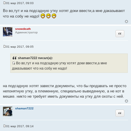
01 мар 2017, 09:03
С
о
Во во,тут и на подсадную утку хотят доки ввести,а мне даказывают
о
что на собу не надо!
б
щ
е
н
snowdeath
и
Цитата
Администратор
е
01 мар 2017, 09:05
С
о
о
shaman7222 писал(а):
б
Во во,тут и на подсадную утку хотят доки ввести,а мне
щ
И
е
даказывают что на собу не надо!
н
с
и
т
е
о
на подсадную хотят завести документы, что бы продавать не просто
ч
непонятную утку, а племенную, специально выведенную, а не кот в
н
мешке. никто не требует иметь документы на утку для охоты с ней.
и
к
shaman7222
ц
Цитата
и
т
а
01 мар 2017, 09:14
С
т