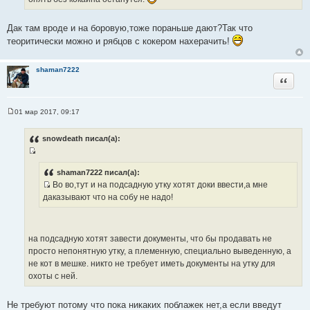
Дак там вроде и на боровую,тоже пораньше дают?Так что
теоритически можно и рябцов с кокером нахерачить!
shaman7222
Цитата
01 мар 2017, 09:17
С
о
о
snowdeath писал(а):
б
щ
И
е
н
с
shaman7222 писал(а):
и
Во во,тут и на подсадную утку хотят доки ввести,а мне
т
е
И
даказывают что на собу не надо!
о
с
ч
т
н
о
и
на подсадную хотят завести документы, что бы продавать не
ч
к
просто непонятную утку, а племенную, специально выведенную, а
н
ц
не кот в мешке. никто не требует иметь документы на утку для
и
и
охоты с ней.
к
т
ц
а
Не требуют потому что пока никаких поблажек нет,а если введут
и
т