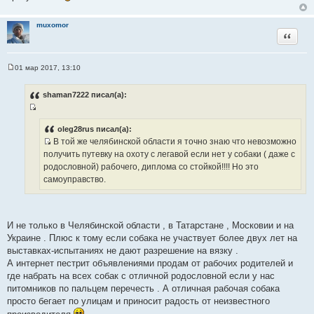
о
ч
н
muxomor
Цитата
и
к
ц
01 мар 2017, 13:10
С
и
о
т
о
shaman7222 писал(а):
б
а
щ
т
И
е
н
ы
с
oleg28rus писал(а):
и
В той же челябинской области я точно знаю что невозможно
т
е
И
получить путевку на охоту с легавой если нет у собаки ( даже с
о
с
родословной) рабочего, диплома со стойкой!!!! Но это
ч
т
самоуправство.
н
о
и
ч
к
н
ц
И не только в Челябинской области , в Татарстане , Московии и на
и
и
Украине . Плюс к тому если собака не участвует более двух лет на
к
т
выставках-испытаниях не дают разрешение на вязку .
ц
а
А интернет пестрит объявлениями продам от рабочих родителей и
и
т
где набрать на всех собак с отличной родословной если у нас
т
ы
питомников по пальцем перечесть . А отличная рабочая собака
а
просто бегает по улицам и приносит радость от неизвестного
т