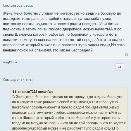
02 мар 2017, 10:37
С
о
Жень,меня болотно луговая не интересует,но ведь на боровую по
о
выводкам тоже раньше с собой открывают,а там соба нужна
б
щ
постольку поскольку,может и просто рядом посидеть!Или битых
е
подносить,а этому почти любого дворопёса можно научить!А я со
н
и
своим Шаманом который работает по боровой,и у которого есть
е
вседоки не могу,на основании что он не той породы!А кто то ходит с
дворопёсом,который может и не работает тупо рядом ходит,Но зато
внешне похож на спаниэля,это как не беспредел?
oleg28rus
Цитата
02 мар 2017, 11:42
С
о
о
shaman7222 писал(а):
б
Жень,меня болотно луговая не интересует,но ведь на боровую
щ
И
е
по выводкам тоже раньше с собой открывают,а там соба нужна
н
с
постольку поскольку,может и просто рядом посидеть!Или битых
и
т
е
подносить,а этому почти любого дворопёса можно научить!А я со
о
своим Шаманом который работает по боровой,и у которого есть
ч
вседоки не могу,на основании что он не той породы!А кто то ходит с
н
дворопёсом,который может и не работает тупо рядом ходит,Но