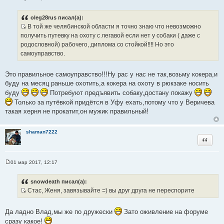
С
о
о
oleg28rus писал(а):
б
В той же челябинской области я точно знаю что невозможно
щ
И
е
получить путевку на охоту с легавой если нет у собаки ( даже с
н
с
родословной) рабочего, диплома со стойкой!!!! Но это
и
т
е
самоуправство.
о
ч
Это правильное самоуправство!!!Ну рас у нас не так,возьму кокера,и
н
буду на месяц раньше охотить,а кокера на охоту в рюкзаке носить
и
буду
Потребуют предъявить собаку,достану покажу
к
Только за путёвкой придётся в Уфу ехать,потому что у Веричева
ц
такая херня не прокатит,он мужик правильный!
и
т
а
shaman7222
Цитата
т
ы
01 мар 2017, 12:17
С
о
о
snowdeath писал(а):
б
Стас, Женя, завязывайте =) вы друг друга не переспорите
щ
И
е
н
с
и
Да ладно Влад,мы же по дружески
Зато оживление на форуме
т
е
сразу какое!