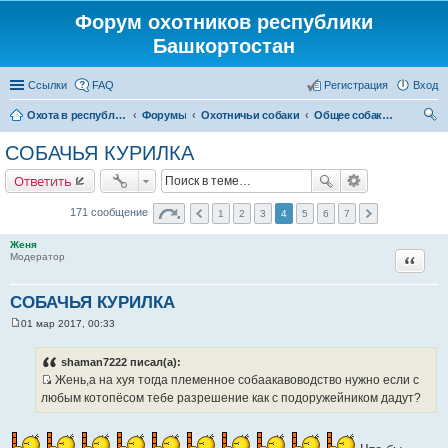
Форум охотников республики
Башкортостан
Ссылки
FAQ
Регистрация
Вход
Охота в республике Башкортостан
Форумы
Охотничьи собаки
Общее собаководство
ои
СОБАЧЬЯ КУРИЛКА
ск
Ответить
171 сообщение
1
2
3
4
5
6
7
Женя
Цитата
Модератор
СОБАЧЬЯ КУРИЛКА
01 мар 2017, 00:33
С
о
о
shaman7222 писал(а):
б
Жень,а на хуя тогда племенное собаакавоводство нужно если с
щ
И
е
любым котопёсом тебе разрешение как с подоружейником дадут?
н
с
и
т
е
о