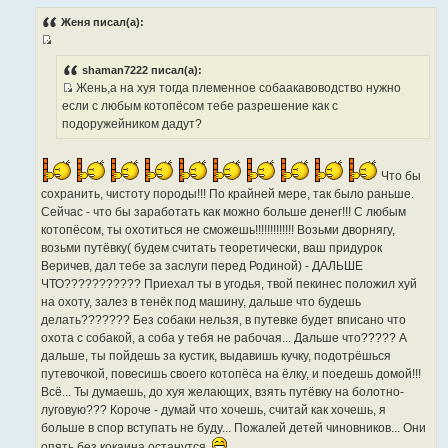
о
ы
о
Женя писал(а):
б
щ
И
е
н
с
shaman7222 писал(а):
и
Жень,а на хуя тогда племенное собаакавоводство нужно
т
е
И
если с любым котопёсом тебе разрешение как с
о
с
подоружейником дадут?
ч
т
н
о
и
ч
Что бы
к
н
сохранить, чистоту породы!!! По крайней мере, так было раньше.
ц
и
Сейчас - что бы заработать как можно больше денег!!! С любым
и
к
котопёсом, ты охотиться не сможешь!!!!!!!!!!!!! Возьми дворнягу,
т
ц
возьми путёвку( будем считать теоретически, ваш придурок
а
и
Веричев, дал тебе за заслуги перед Родиной) - ДАЛЬШЕ
т
т
ЧТО??????????? Приехал ты в угодья, твой пекинес положил хуй
ы
а
на охоту, залез в тенёк под машину, дальше что будешь
т
делать??????? Без собаки нельзя, в путевке будет вписано что
ы
охота с собакой, а соба у тебя не рабочая... Дальше что????? А
дальше, ты пойдешь за кустик, выдавишь кучку, подотрёшься
путевочкой, повесишь своего котопёса на ёлку, и поедешь домой!!!
Всё... Ты думаешь, до хуя желающих, взять путёвку на болотно-
луговую??? Короче - думай что хочешь, считай как хочешь, я
больше в спор вступать не буду... Пожалей детей чиновников... Они
опять без кокаина останутся.