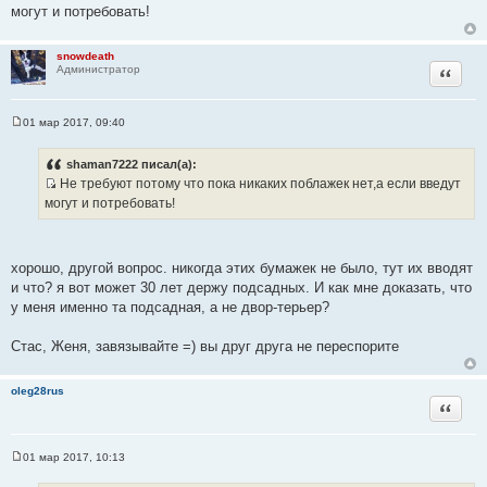
могут и потребовать!
т
ы
а
т
snowdeath
Цитата
Администратор
ы
01 мар 2017, 09:40
С
о
о
shaman7222 писал(а):
б
Не требуют потому что пока никаких поблажек нет,а если введут
щ
И
е
могут и потребовать!
н
с
и
т
е
о
хорошо, другой вопрос. никогда этих бумажек не было, тут их вводят
ч
и что? я вот может 30 лет держу подсадных. И как мне доказать, что
н
у меня именно та подсадная, а не двор-терьер?
и
к
Стас, Женя, завязывайте =) вы друг друга не переспорите
ц
и
oleg28rus
т
Цитата
а
т
ы
01 мар 2017, 10:13
С
о