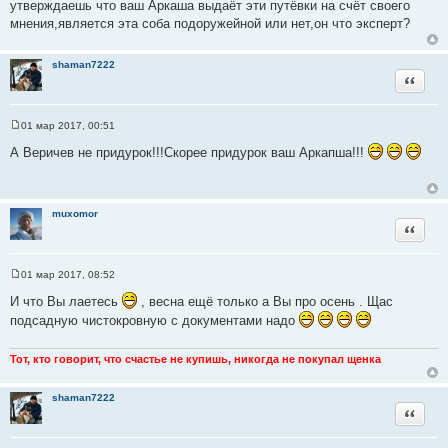
щ
утверждаешь что ваш Аркаша выдаёт эти путёвки на счёт своего
е
мнения,является эта соба подоружейной или нет,он что эксперт?
н
и
е
shaman7222
Цитата
01 мар 2017, 00:51
С
о
А Веричев не придурок!!!Скорее придурок ваш Аркапша!!!
о
б
щ
е
н
muxomor
и
Цитата
е
01 мар 2017, 08:52
С
о
И что Вы лаетесь
, весна ещё только а Вы про осень . Щас
о
подсадную чистокровную с документами надо
б
щ
е
н
Тот, кто говорит, что счастье не купишь, никогда не покупал щенка
и
е
shaman7222
Цитата