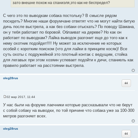
и
зато внешне похож на спаниэля,это как не беспредел?
к
ц
С чего это по выводкам собака постольку? В смысле рядом
и
посидеть? Многие наши форумчане ответят что не могут найти битую
т
дичь после выстрела, а как без собаки отыскать? По поводу Шамана,
а
он у тебя работает по боровой. Облаиват на дереве? Но как он
т
работает по выводкам? Лайка выводок разгонит еще до того как к
ы
нему охотник подойдет!!!! Ну может за исключение не которых
особей с коротким поиском (что для лайки в принципе косяк)! Все
суть охоты с подружейной это плотный контак с ведущим, стойка
для легавых при этом хозяин успевает подойти к дичи, спаниель как
правило работает на расстоянии выстрела.
oleg28rus
Цитата
02 мар 2017, 11:44
С
о
У нас были на форуме лаечники которые рассказывали что не берут
о
с собой собаку на выводки, по той причине что собака уже за 100-300
б
щ
метров разгоняет всех.
е
н
и
oleg28rus
е
Цитата