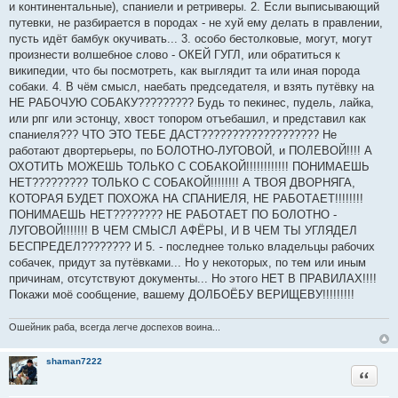
и континентальные), спаниели и ретриверы. 2. Если выписывающий
ч
путевки, не разбирается в породах - не хуй ему делать в правлении,
н
пусть идёт бамбук окучивать... 3. особо бестолковые, могут, могут
и
произнести волшебное слово - ОКЕЙ ГУГЛ, или обратиться к
к
википедии, что бы посмотреть, как выглядит та или иная порода
ц
собаки. 4. В чём смысл, наебать председателя, и взять путёвку на
и
НЕ РАБОЧУЮ СОБАКУ????????? Будь то пекинес, пудель, лайка,
т
или рпг или эстонцу, хвост топором отъебашил, и представил как
а
спаниеля??? ЧТО ЭТО ТЕБЕ ДАСТ??????????????????? Не
т
работают двортерьеры, по БОЛОТНО-ЛУГОВОЙ, и ПОЛЕВОЙ!!!! А
ы
ОХОТИТЬ МОЖЕШЬ ТОЛЬКО С СОБАКОЙ!!!!!!!!!!!! ПОНИМАЕШЬ
НЕТ????????? ТОЛЬКО С СОБАКОЙ!!!!!!!! А ТВОЯ ДВОРНЯГА,
КОТОРАЯ БУДЕТ ПОХОЖА НА СПАНИЕЛЯ, НЕ РАБОТАЕТ!!!!!!!!
ПОНИМАЕШЬ НЕТ???????? НЕ РАБОТАЕТ ПО БОЛОТНО -
ЛУГОВОЙ!!!!!!! В ЧЕМ СМЫСЛ АФЁРЫ, И В ЧЕМ ТЫ УГЛЯДЕЛ
БЕСПРЕДЕЛ???????? И 5. - последнее только владельцы рабочих
собачек, придут за путёвками... Но у некоторых, по тем или иным
причинам, отсутствуют документы... Но этого НЕТ В ПРАВИЛАХ!!!!
Покажи моё сообщение, вашему ДОЛБОЁБУ ВЕРИЩЕВУ!!!!!!!!!
Ошейник раба, всегда легче доспехов воина...
shaman7222
Цитата