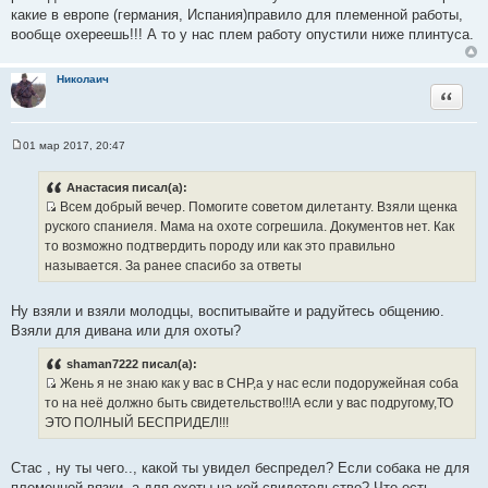
какие в европе (германия, Испания)правило для племенной работы,
вообще охереешь!!! А то у нас плем работу опустили ниже плинтуса.
Николаич
Цитата
01 мар 2017, 20:47
С
о
о
Анастасия писал(а):
б
Всем добрый вечер. Помогите советом дилетанту. Взяли щенка
щ
И
е
руского спаниеля. Мама на охоте согрешила. Документов нет. Как
н
с
то возможно подтвердить породу или как это правильно
и
т
е
называется. За ранее спасибо за ответы
о
ч
Ну взяли и взяли молодцы, воспитывайте и радуйтесь общению.
н
Взяли для дивана или для охоты?
и
к
shaman7222 писал(а):
ц
Жень я не знаю как у вас в СНР,а у нас если подоружейная соба
и
И
то на неё должно быть свидетельство!!!А если у вас подругому,ТО
т
с
ЭТО ПОЛНЫЙ БЕСПРИДЕЛ!!!
а
т
т
о
Стас , ну ты чего.., какой ты увидел беспредел? Если собака не для
ы
ч
племенной вязки, а для охоты на кой свидетельство? Что есть