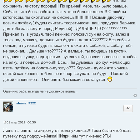
Что бы
ч
сохранить, чистоту породы!!! По крайней мере, так было раньше.
н
Сейчас - что бы заработать как можно больше денег!!! С любым
и
котопёсом, ты охотиться не сможешь!!!!!!!!!!!!! Возьми дворнягу,
к
возьми путёвку( будем считать теоретически, ваш придурок Веричев,
ц
дал тебе за заслуги перед Родиной) - ДАЛЬШЕ ЧТО???????????
и
Приехал ты в угодья, твой пекинес положил хуй на охоту, залез в
т
тенёк под машину, дальше что будешь делать??????? Без собаки
а
нельзя, в путевке будет вписано что охота с собакой, а соба у тебя
т
не рабочая... Дальше что????? А дальше, ты пойдешь за кустик,
ы
выдавишь кучку, подотрёшься путевочкой, повесишь своего котопёса
на ёлку, и поедешь домой!!! Всё... Ты думаешь, до хуя желающих,
взять путёвку на болотно-луговую??? Короче - думай что хочешь,
считай как хочешь, я больше в спор вступать не буду... Пожалей
детей чиновников... Они опять без кокаина останутся.
Ошейник раба, всегда легче доспехов воина...
shaman7222
Цитата
01 мар 2017, 00:50
С
о
Жень,ты опять по хитрому от темы уходишь!!!Тема была чтоб дать
о
путёвку под подоружейника!!!Ипри чём тут пикенес:?ТЫ
б