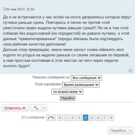
02 мар 2017, 11:50
С
о
Да и не встречаются у нас особо на охоте двороопесы которые берут
о
путевки раньше срока. Повторюсь я лично не против чтоб
б
щ
ужесточили право выдачи путевки раньше срока!!! Но не в том чтоб
е
собакам без родословной (но породистой) не давали путевку, а чтоб
н
и
данные "привилегированные" породы обязаны были подтвердить
е
свои рабочие качества дипломом!
Дальше спор прекращаю, иначе меня начнут снова обвинять мол
ходите по угодья на неделю раньше со своим легавыми по боровой,
а нам простым охотникам в этих местах не чего через неделю
охотить будет!
Показать сообщения за:
Поле сортировки
Ответить
171 сообщение
1
2
3
4
5
6
7
Перейти