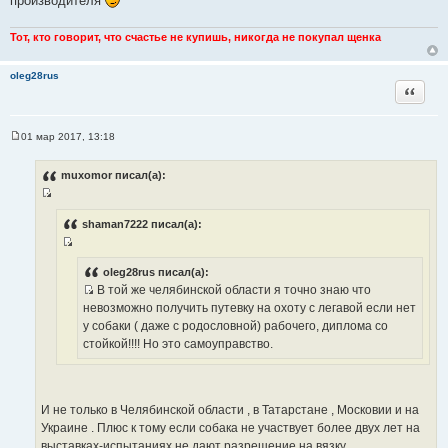
производителя
ы
Тот, кто говорит, что счастье не купишь, никогда не покупал щенка
oleg28rus
Цитата
01 мар 2017, 13:18
С
о
о
muxomor писал(а):
б
щ
И
е
н
с
shaman7222 писал(а):
и
т
е
И
о
с
oleg28rus писал(а):
ч
В той же челябинской области я точно знаю что
т
н
И
невозможно получить путевку на охоту с легавой если нет
о
и
с
у собаки ( даже с родословной) рабочего, диплома со
ч
к
т
стойкой!!!! Но это самоуправство.
н
ц
о
и
и
ч
к
т
н
ц
а
И не только в Челябинской области , в Татарстане , Московии и на
и
и
т
Украине . Плюс к тому если собака не участвует более двух лет на
к
т
ы
выставках-испытаниях не дают разрешение на вязку .
ц