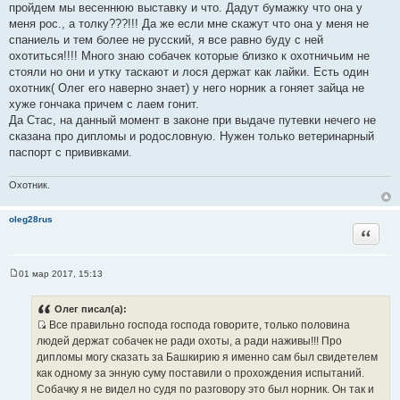
пройдем мы весеннюю выставку и что. Дадут бумажку что она у
меня рос., а толку???!!! Да же если мне скажут что она у меня не
спаниель и тем более не русский, я все равно буду с ней
охотиться!!!! Много знаю собачек которые близко к охотничьим не
стояли но они и утку таскают и лося держат как лайки. Есть один
охотник( Олег его наверно знает) у него норник а гоняет зайца не
хуже гончака причем с лаем гонит.
Да Стас, на данный момент в законе при выдаче путевки нечего не
сказана про дипломы и родословную. Нужен только ветеринарный
паспорт с прививками.
Охотник.
oleg28rus
Цитата
01 мар 2017, 15:13
С
о
о
Олег писал(а):
б
Все правильно господа господа говорите, только половина
щ
И
е
людей держат собачек не ради охоты, а ради наживы!!! Про
н
с
дипломы могу сказать за Башкирию я именно сам был свидетелем
и
т
е
как одному за энную суму поставили о прохождения испытаний.
о
Собачку я не видел но судя по разговору это был норник. Он так и