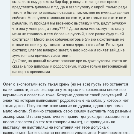
ч
сказал что ему до охоты бир бар, р покупатели щенков просят
н
представить дипломы и т.д. Да я взял путевку с Кирой, только ради
и
того что бы ее по выводку потаскать, так как мне не нужна диванная
к
собачка. Мне нужен компаньон на охоте, и не только на охоте но и
ц
рыбалке. Ну пройдем мы весеннюю выставку и что. Дадут бумажку
и
что она у меня рос., а толку???!!! Да же если мне скажут что она у
т
меня не спаниель и тем более не русский, я все равно буду с ней
а
охотиться!!!! Много знаю собачек которые близко к охотничьим не
т
стояли но они и утку таскают и лося держат как лайки. Есть один
ы
охотник( Олег его наверно знает) у него норник а гоняет зайца не
хуже гончака причем с лаем гонит.
Да Стас, на данный момент в законе при выдаче путевки нечего не
сказана про дипломы и родословную. Нужен только ветеринарный
паспорт с прививками.
Олег с экспертами есть такая хрень (но не все) пусть это останется
на их совести, знаю экспертов у которых и с кошельком своим все
нормально и совестью тоже. Которые дорожат своей репутацией. И
знаю тех которые выписывают родословные на собак, у которых нет
таких доков. Покупатели тоже многие не дураки, одного диплома
мало многим. Я лично стараюсь свою собаку выставить под разными
экспертами. В плане ужесточения правил допуска для разведения в
целом согласен ( о тех что говорили выше), не приводишь на
выставку, не выставляш на испытания нет тебе допуска к
разведению. Так и качество поголовья увеличится. Если посмотреть