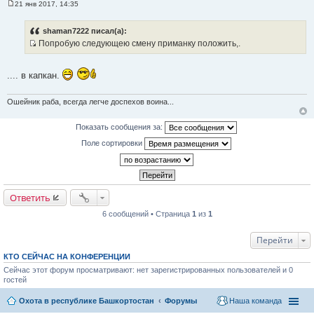
21 янв 2017, 14:35
С
о
о
shaman7222 писал(а):
б
Попробую следующею смену приманку положить,.
щ
И
е
н
с
и
.... в капкан.
т
е
о
Ошейник раба, всегда легче доспехов воина...
ч
н
Показать сообщения за:
и
к
Поле сортировки
ц
и
т
а
Ответить
т
6 сообщений • Страница
1
из
1
ы
Перейти
КТО СЕЙЧАС НА КОНФЕРЕНЦИИ
Сейчас этот форум просматривают: нет зарегистрированных пользователей и 0
гостей
Охота в республике Башкортостан
Форумы
Наша команда