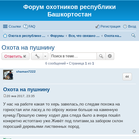
Форум охотников республики
Башкортостан
Ссылки
FAQ
Регистрация
Вход
Охота в республике Башкортостан
Форумы
Все, что связано с охотой
Охота на...
ои
Охота на пушнину
ск
Ответить
6 сообщений • Страница
1
из
1
shaman7222
Цитата
Охота на пушнину
20 янв 2017, 23:35
С
о
У нас на работе какая то херь завелась,по следам похожа на
о
горностая или ласку,а по оброзу жизни больше на каменную
б
щ
куницу.Прошлую смену ходил два следа было а вчера пошёл
е
конкретно истоптано уже.Живёт под плитами,за забором склон
н
и
поросший деревьями лиственных пород.
е