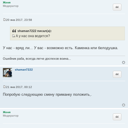
н
Женя
и
Цитата
Модератор
е
20 янв 2017, 23:58
С
о
о
shaman7222 писал(а):
б
А у нас она водится?
щ
И
е
н
с
и
У нас - вряд ли... У вас - возможно есть. Каменка или белодушка.
т
е
о
Ошейник раба, всегда легче доспехов воина...
ч
н
shaman7222
и
Цитата
к
ц
и
21 янв 2017, 00:12
С
т
о
Попробую следующею смену приманку положить,.
а
о
б
т
щ
ы
е
н
Женя
и
Цитата
Модератор
е