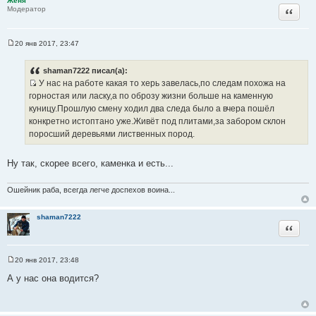
Женя
Цитата
Модератор
20 янв 2017, 23:47
С
о
о
shaman7222 писал(а):
б
У нас на работе какая то херь завелась,по следам похожа на
щ
И
е
горностая или ласку,а по оброзу жизни больше на каменную
н
с
куницу.Прошлую смену ходил два следа было а вчера пошёл
и
т
е
конкретно истоптано уже.Живёт под плитами,за забором склон
о
поросший деревьями лиственных пород.
ч
н
Ну так, скорее всего, каменка и есть...
и
к
Ошейник раба, всегда легче доспехов воина...
ц
и
shaman7222
т
Цитата
а
т
ы
20 янв 2017, 23:48
С
о
А у нас она водится?
о
б
щ
е