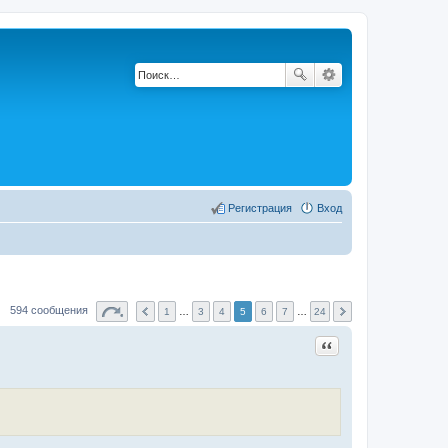
Регистрация
Вход
594 сообщения
1
…
3
4
5
6
7
…
24
Цитата