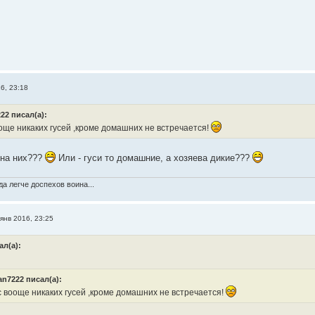
6, 23:18
22 писал(а):
още никаких гусей ,кроме домашних не встречается!
 на них???
Или - гуси то домашние, а хозяева дикие???
а легче доспехов воина...
янв 2016, 23:25
ал(а):
n7222 писал(а):
с вооще никаких гусей ,кроме домашних не встречается!