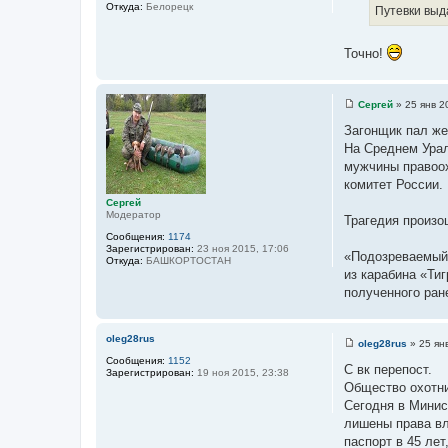
ч
Откуда:
Белорецк
Путевки выд
т
н
о
и
Точно!
ч
к
н
ц
и
и
Сергей
»
25 янв 2
к
т
С
ц
о
а
Загонщик пал же
о
и
т
На Среднем Урал
б
т
щ
ы
мужчины правоох
е
а
комитет России.
н
т
и
Сергей
е
ы
Модератор
Трагедия произо
Сообщения:
1174
Зарегистрирован:
23 ноя 2015, 17:06
«Подозреваемый,
Откуда:
БАШКОРТОСТАН
из карабина «Ти
полученного ран
oleg28rus
oleg28rus
»
25 ян
С
Сообщения:
1152
о
С вк перепост.
Зарегистрирован:
19 ноя 2015, 23:38
о
Общество охотни
б
щ
Сегодня в Минис
е
лишены права вл
н
и
паспорт в 45 ле