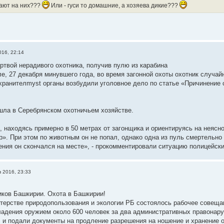
ают на них???
Или - гуси то домашние, а хозяева дикие???
016, 22:14
ртвой нерадивого охотника, получив пулю из карабина
е, 27 декабря минувшего года, во время загонной охоты охотник случай
ранителmyst органы возбудили уголовное дело по статье «Причинение 
шла в Серебрянском охотничьем хозяйстве.
 находясь примерно в 50 метрах от загонщика и ориентируясь на неясн
гр». При этом по животным он не попал, однако одна из пуль смертельно
ения он скончался на месте», - прокомментировали ситуацию полицейски
в 2016, 23:33
ков Башкирии. Охота в Башкирии!
терстве природопользования и экологии РБ состоялось рабочее совеща
адения оружием около 600 человек за два административных правонару
т, и подали документы на продление разрешения на ношение и хранение о