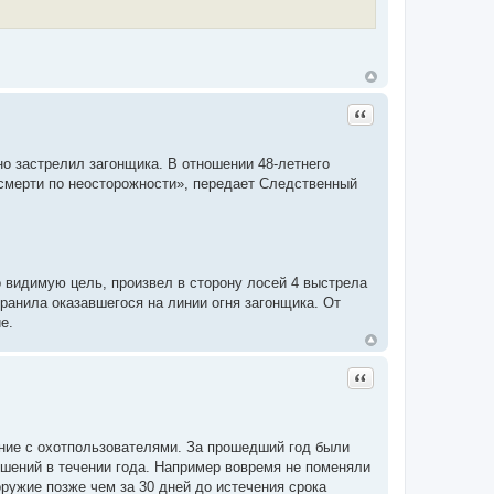
Цитата
но застрелил загонщика. В отношении 48-летнего
смерти по неосторожности», передает Следственный
о видимую цель, произвел в сторону лосей 4 выстрела
 ранила оказавшегося на линии огня загонщика. От
е.
Цитата
ние с охотпользователями. За прошедший год были
шений в течении года. Например вовремя не поменяли
ружие позже чем за 30 дней до истечения срока