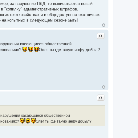
имер, за нарушение ПДД, то выписывается новый
 в "копилку" административных штрафов.
многих охотхозяйствах и в общедоступных охотничьих
те на копытных в следующем сезоне быть!
Цитата
м нарушения касающиеся общественной
основаниях?
Олег ты где такую инфу добыл?
Цитата
дм нарушения касающиеся общественной
основаниях?
Олег ты где такую инфу добыл?