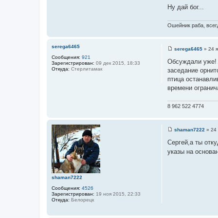
с
и
Ну дай бог...
т
е
о
Ошейник раба, всегд
ч
н
и
serega6465
serega6465
»
24 я
С
к
Сообщения:
921
о
Обсуждали уже! 
ц
Зарегистрирован:
09 дек 2015, 18:33
о
Откуда:
Стерлитамак
заседание орнит
б
и
щ
птица останавли
т
е
времени огранич
н
а
и
т
е
8 962 522 4774
ы
shaman7222
»
24 
С
о
Сергей,а ты отку
о
указы на основа
б
щ
е
н
и
shaman7222
е
Сообщения:
4526
Зарегистрирован:
19 ноя 2015, 22:33
Откуда:
Белорецк