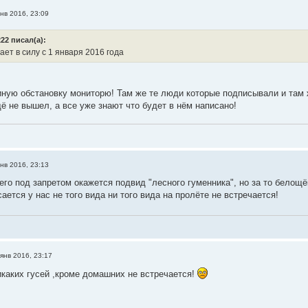
нв 2016, 23:09
22 писал(а):
ает в силу c 1 января 2016 года
синую обстановку мониторю! Там же те люди которые подписывали и там ж
ё не вышел, а все уже знают что будет в нём написано!
нв 2016, 23:13
его под запретом окажется подвид "лесного гуменника", но за то белощё
сается у нас не того вида ни того вида на пролёте не встречается!
янв 2016, 23:17
икаких гусей ,кроме домашних не встречается!