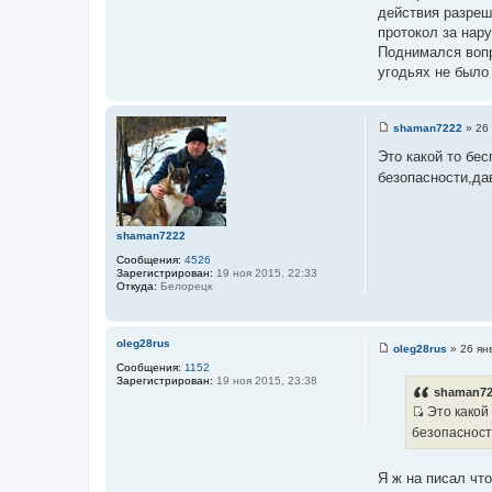
е
действия разреш
протокол за нар
Поднимался вопр
угодьях не было
shaman7222
»
26 
С
о
Это какой то бе
о
безопасности,да
б
щ
е
н
и
shaman7222
е
Сообщения:
4526
Зарегистрирован:
19 ноя 2015, 22:33
Откуда:
Белорецк
oleg28rus
oleg28rus
»
26 ян
С
Сообщения:
1152
о
Зарегистрирован:
19 ноя 2015, 23:38
о
shaman72
б
Это какой
щ
И
е
безопасност
н
с
и
т
е
Я ж на писал что
о