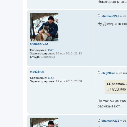
Некоторые стать
ч
н
и
shaman7222
»
26 
к
С
о
Ну Дамир это ещ
ц
о
и
б
щ
т
е
а
н
и
shaman7222
т
е
ы
Сообщения:
4526
Зарегистрирован:
19 ноя 2015, 22:33
Откуда:
Белорецк
oleg28rus
oleg28rus
»
26 ян
С
Сообщения:
1152
о
Зарегистрирован:
19 ноя 2015, 23:38
о
shaman72
б
Ну Дамир э
щ
е
И
н
с
и
Ну так он не са
е
т
расказывают.
о
ч
н
shaman7222
»
26 
С
и
о