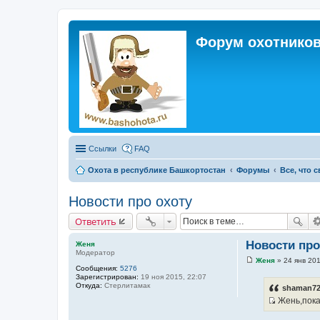
Форум охотников
Ссылки
FAQ
Охота в республике Башкортостан
Форумы
Все, что 
Новости про охоту
Ответить
Новости про
Женя
Модератор
Женя
»
24 янв 201
С
Сообщения:
5276
о
Зарегистрирован:
19 ноя 2015, 22:07
о
Откуда:
Стерлитамак
shaman72
б
Жень,пока 
щ
И
е
н