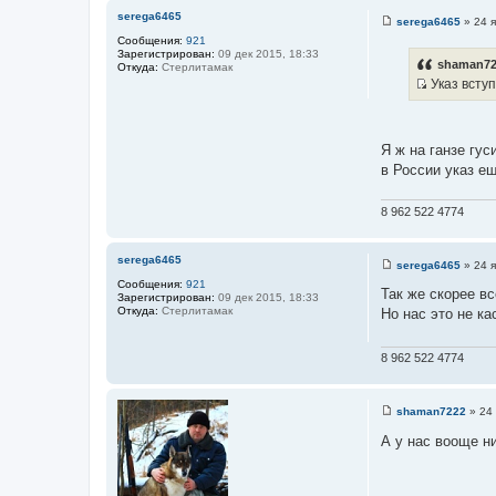
serega6465
serega6465
»
24 я
С
Сообщения:
921
о
Зарегистрирован:
09 дек 2015, 18:33
о
shaman72
Откуда:
Стерлитамак
б
Указ вступ
щ
И
е
н
с
и
т
е
Я ж на ганзе гу
о
в России указ ещ
ч
н
8 962 522 4774
и
к
ц
serega6465
serega6465
»
24 я
С
и
Сообщения:
921
о
Так же скорее вс
т
Зарегистрирован:
09 дек 2015, 18:33
о
Откуда:
Стерлитамак
Но нас это не ка
б
а
щ
т
е
н
ы
8 962 522 4774
и
е
shaman7222
»
24 
С
о
А у нас вооще н
о
б
щ
е