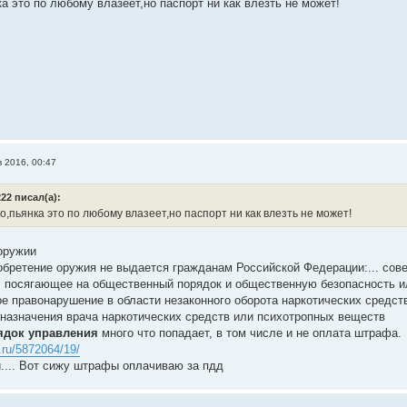
а это по любому влазеет,но паспорт ни как влезть не может!
в 2016, 00:47
22 писал(а):
,пьянка это по любому влазеет,но паспорт ни как влезть не может!
 оружии
обретение оружия не выдается гражданам Российской Федерации:... сов
 посягающее на общественный порядок и общественную безопасность 
е правонарушение в области незаконного оборота наркотических средств
 назначения врача наркотических средств или психотропных веществ
ядок управления
много что попадает, в том числе и не оплата штрафа.
t.ru/5872064/19/
... Вот сижу штрафы оплачиваю за пдд