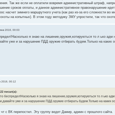
ения. Так же если не оплатили вовремя административный штраф, напр
ушение сроков оплаты, и данное административное правонарушение идет
ос насчет зимнего маршрутного учета (как раз из-за его сложности во 
 охоты на копытных). В этом году методику ЗМУ упростили, так что охо
янв 2016, 00:03
спредел!Насколько я знаю на лишение,оружия,котируються то л ько ад
вайте уже и за нарушение ПДД оружие отбирать будем.Только на каких 
в 2016, 00:12
22 писал(а):
 то беспредел!Насколько я знаю на лишение,оружия,котируються то л ько а
и,давайте уже и за нарушение ПДД оружие отбирать будем.Только на каких 
 чт с ВК перепостил. Эту группу ведет Дамир, админ с прошлого сайта.