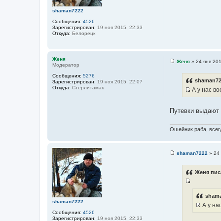
н
и
shaman7222
е
Сообщения:
4526
Зарегистрирован:
19 ноя 2015, 22:33
Откуда:
Белорецк
Женя
Женя
»
24 янв 201
Модератор
С
о
Сообщения:
5276
о
shaman72
Зарегистрирован:
19 ноя 2015, 22:07
б
Откуда:
Стерлитамак
А у нас во
щ
е
И
н
с
и
Путевки выдают
е
т
о
Ошейник раба, всегд
ч
н
и
shaman7222
»
24 
С
к
о
ц
о
Женя пис
б
и
щ
т
И
е
н
а
с
shama
и
shaman7222
т
т
А у на
е
ы
И
Сообщения:
4526
о
Зарегистрирован:
19 ноя 2015, 22:33
с