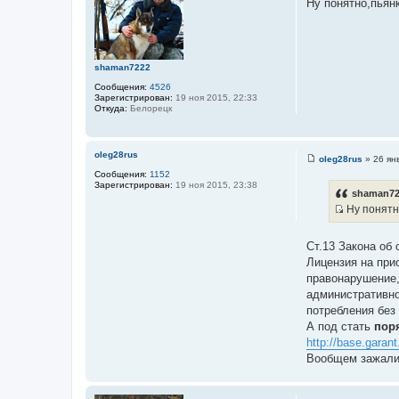
Ну понятно,пьянк
к
о
б
ц
щ
и
е
н
т
и
shaman7222
а
е
т
Сообщения:
4526
Зарегистрирован:
19 ноя 2015, 22:33
ы
Откуда:
Белорецк
oleg28rus
oleg28rus
»
26 ян
С
Сообщения:
1152
о
Зарегистрирован:
19 ноя 2015, 23:38
о
shaman72
б
Ну понятно
щ
И
е
н
с
и
Ст.13 Закона об
т
е
Лицензия на при
о
правонарушение,
ч
административно
н
потребления без
и
А под стать
пор
к
http://base.garan
ц
Вообщем зажали.
и
т
а