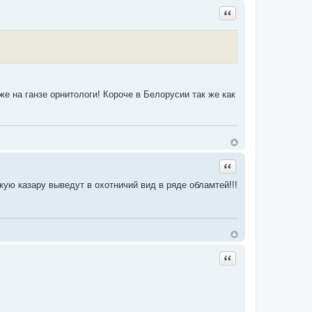
Цитата
е на ганзе орнитологи! Короче в Белорусии так же как
Цитата
кую казару выведут в охотничий вид в ряде обламтей!!!
Цитата