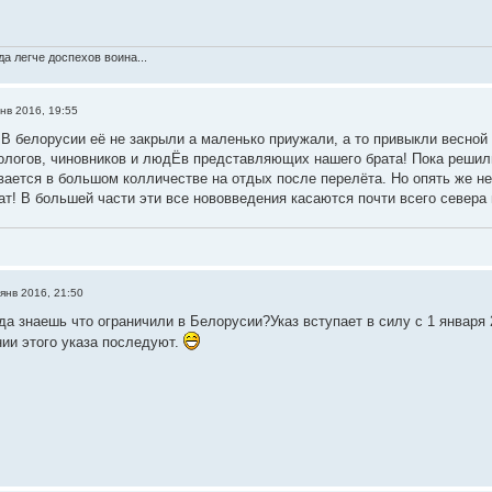
а легче доспехов воина...
нв 2016, 19:55
В белорусии её не закрыли а маленько приужали, а то привыкли весной 
ологов, чиновников и людЁв представляющих нашего брата! Пока решили 
вается в большом колличестве на отдых после перелёта. Но опять же не 
ат! В большей части эти все нововведения касаются почти всего севера 
янв 2016, 21:50
да знаешь что ограничили в Белорусии?Указ вступает в силу c 1 января 
нии этого указа последуют.