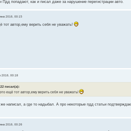
и Пдд попадают, как и писал даже за нарушение перегистрации авто.
янв 2016, 00:15
ё тот автор,ему верить себя не уважать!
в 2016, 00:18
22 писал(а):
то ещё тот автор,ему верить себя не уважать!
м же написал, а где то надыбал. А про некоторые пдд статьи подтвержда
янв 2016, 00:26