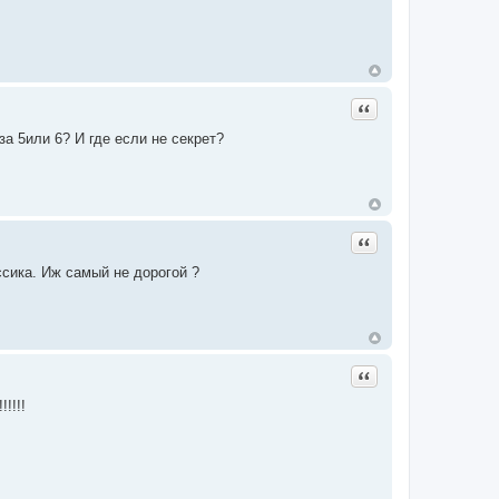
Цитата
а 5или 6? И где если не секрет?
Цитата
сика. Иж самый не дорогой ?
Цитата
!!!!