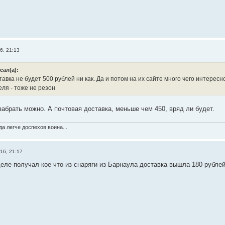
6, 21:13
сал(а):
авка не будет 500 рублей ни как. Да и потом на их сайте много чего интересно
ля - тоже не резон
забрать можно. А почтовая доставка, меньше чем 450, вряд ли будет.
а легче доспехов воина...
16, 21:17
деле получал кое что из снаряги из Барнаула доставка вышла 180 рублей