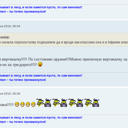
ывает в лесу, и если кажется пусто, то сам виноват!
лил – ты точно промахнулся!
оя 2016, 00:04
ал(а):
начала горизонталку подешевле да и вроде как классика она и в Африке клас
 вертикалку!!!!! По состоянию оружия!!!Можно приличную вертикалку за б
-но за три-дорого!!!!!
ывает в лесу, и если кажется пусто, то сам виноват!
лил – ты точно промахнулся!
оя 2016, 00:06
ака!!!!!!
ывает в лесу, и если кажется пусто, то сам виноват!
лил – ты точно промахнулся!