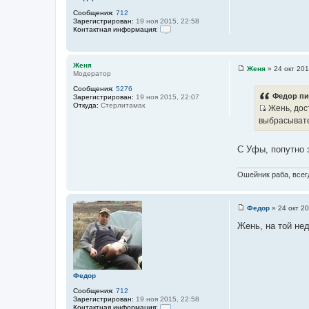
и
Сообщения:
712
е
Зарегистрирован:
19 ноя 2015, 22:58
Контактная информация:
К
о
н
т
Женя
Женя
»
24 окт 201
а
Модератор
С
к
о
т
Сообщения:
5276
о
Федор пи
н
Зарегистрирован:
19 ноя 2015, 22:07
б
а
Откуда:
Стерлитамак
Жень, дост
щ
я
И
е
выбрасывате
и
н
с
н
и
ф
т
е
о
С Уфы, попутно 
о
р
м
ч
а
Ошейник раба, всегд
н
ц
и
и
я
к
п
Федор
»
24 окт 20
о
С
ц
л
о
Жень, на той не
и
ь
о
з
б
т
о
щ
а
в
е
а
н
т
т
и
Федор
ы
е
е
л
Сообщения:
712
я
Зарегистрирован:
19 ноя 2015, 22:58
Ф
Контактная информация: