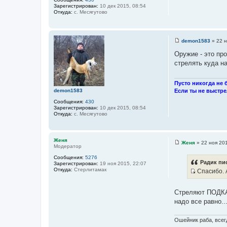
Зарегистрирован:
10 дек 2015, 08:54
Откуда:
с. Месягутово
demon1583
»
22 н
С
о
Оружие - это пр
о
стрелять куда на
б
щ
е
н
Пусто никогда не б
и
demon1583
Если ты не выстре
е
Сообщения:
430
Зарегистрирован:
10 дек 2015, 08:54
Откуда:
с. Месягутово
Женя
Женя
»
22 ноя 201
Модератор
С
о
Сообщения:
5276
о
Радик пис
Зарегистрирован:
19 ноя 2015, 22:07
б
Откуда:
Стерлитамак
Спасибо. А
щ
И
е
н
с
и
Стреляют ПОДКАЛ
т
е
надо все равно..
о
ч
Ошейник раба, всегд
н