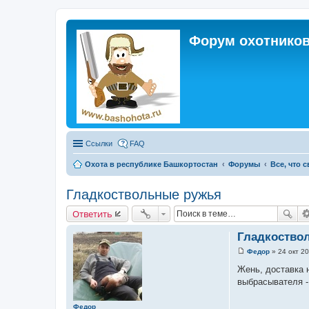
Форум охотников
Ссылки
FAQ
Охота в республике Башкортостан
Форумы
Все, что 
Гладкоствольные ружья
Ответить
Гладкоство
Федор
»
24 окт 20
С
о
Жень, доставка н
о
выбрасывателя -
б
щ
е
Федор
н