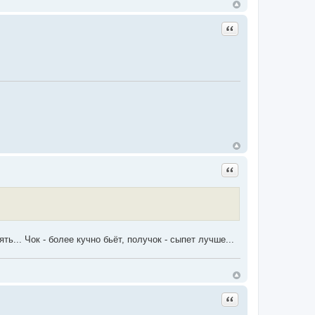
Цитата
Цитата
ь... Чок - более кучно бьёт, получок - сыпет лучше...
Цитата