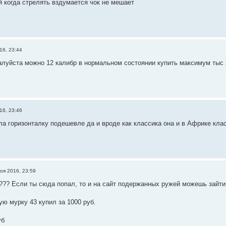
й когда стрелять вздумается чок не мешает
16, 23:44
луйста можно 12 калибр в нормальном состоянии купить максимум тыс з
16, 23:46
а горизонталку подешевле да и вроде как классика она и в Африке клас
оя 2016, 23:59
??? Если ты сюда попал, то и на сайт подержанных ружей можешь зайти!!
ую мурку 43 купил за 1000 руб.
уб