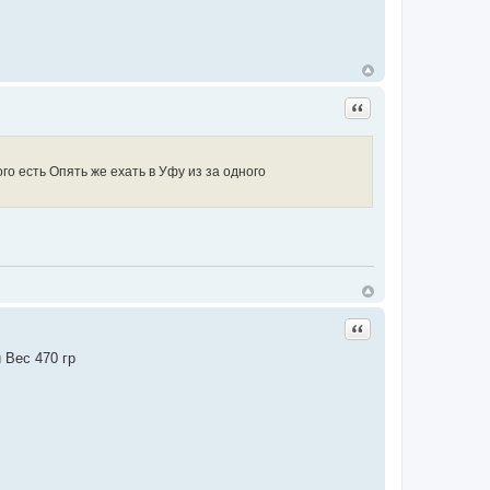
Цитата
го есть Опять же ехать в Уфу из за одного
Цитата
 Вес 470 гр