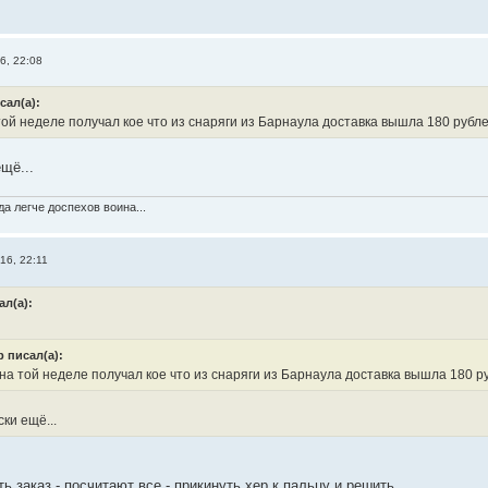
6, 22:08
сал(а):
ой неделе получал кое что из снаряги из Барнаула доставка вышла 180 рубле
щё...
а легче доспехов воина...
16, 22:11
ал(а):
 писал(а):
на той неделе получал кое что из снаряги из Барнаула доставка вышла 180 ру
ки ещё...
 заказ - посчитают все - прикинуть хер к пальцу и решить