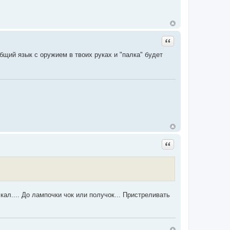
Цитата
бщий язык с оружием в твоих руках и "палка" будет
Цитата
л.... До лампочки чок или получок... Пристреливать