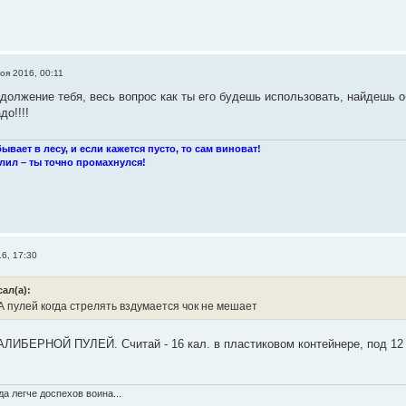
оя 2016, 00:11
одолжение тебя, весь вопрос как ты его будешь использовать, найдешь о
до!!!!
ывает в лесу, и если кажется пусто, то сам виноват!
лил – ты точно промахнулся!
6, 17:30
ал(а):
 пулей когда стрелять вздумается чок не мешает
ИБЕРНОЙ ПУЛЕЙ. Считай - 16 кал. в пластиковом контейнере, под 12 ка
.
а легче доспехов воина...