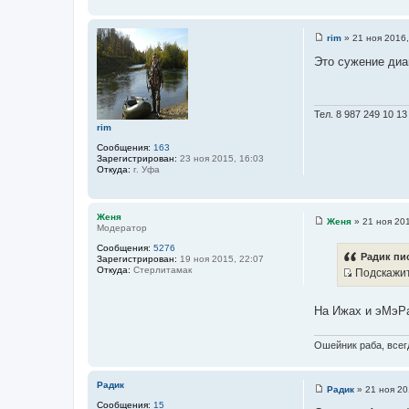
н
и
е
rim
»
21 ноя 2016,
С
о
Это сужение диа
о
б
щ
е
н
Тел. 8 987 249 10 13
и
rim
е
Сообщения:
163
Зарегистрирован:
23 ноя 2015, 16:03
Откуда:
г. Уфа
Женя
Женя
»
21 ноя 201
Модератор
С
о
Сообщения:
5276
о
Радик пис
Зарегистрирован:
19 ноя 2015, 22:07
б
Откуда:
Стерлитамак
Подскажите
щ
И
е
н
с
и
На Ижах и эМэРах
т
е
о
Ошейник раба, всегд
ч
н
и
Радик
Радик
»
21 ноя 20
С
к
Сообщения:
15
о