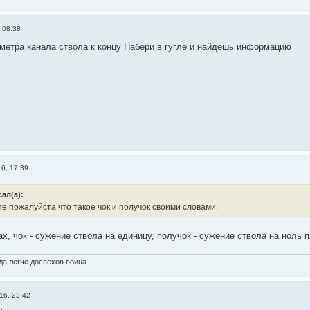
 08:38
метра канала ствола к концу Набери в гугле и найдешь информацию
6, 17:39
ал(а):
 пожалуйста что такое чок и получок своими словами.
, чок - сужение ствола на единицу, получок - сужение ствола на ноль пят
а легче доспехов воина...
16, 23:42