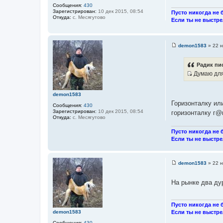
Сообщения:
430
Зарегистрирован:
10 дек 2015, 08:54
Пусто никогда не б
Откуда:
с. Месягутово
Если ты не выстре
demon1583
»
22 н
С
о
о
Радик пис
б
Думаю для 
щ
И
е
н
с
и
demon1583
т
е
Горизонталку или
Сообщения:
430
о
Зарегистрирован:
10 дек 2015, 08:54
горизонталку г@в
ч
Откуда:
с. Месягутово
н
Пусто никогда не б
и
Если ты не выстре
к
ц
и
demon1583
»
22 н
С
т
о
а
о
На рынке два дур
б
т
щ
ы
е
н
Пусто никогда не б
и
demon1583
Если ты не выстре
е
Сообщения:
430