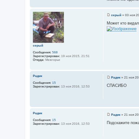
ц
к
и
т
и
н
к
т
а
серый
»
03 ноя 2
ц
я
а
С
и
о
и
Может кто видал
т
н
о
т
ф
ы
б
о
щ
а
р
е
т
м
н
а
и
ы
серый
ц
е
и
Сообщения:
568
я
Зарегистрирован:
19 ноя 2015, 21:51
п
Откуда:
Межгорье
о
л
ь
з
Радик
о
Радик
»
21 ноя 20
С
в
Сообщения:
15
о
а
СПАСИБО
Зарегистрирован:
13 ноя 2016, 12:53
о
т
б
е
щ
л
е
я
н
Ф
и
е
е
д
Радик
о
Радик
»
21 ноя 20
С
р
Сообщения:
15
о
Подскажите пожа
Зарегистрирован:
13 ноя 2016, 12:53
о
б
щ
е