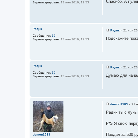
Спасибо. А пуле
ц
Зарегистрирован:
13 ноя 2016, 12:53
о
б
и
щ
т
е
н
а
и
т
е
Радик
ы
Радик
»
21 ноя 20
С
Сообщения:
15
о
Подскажите пожа
Зарегистрирован:
13 ноя 2016, 12:53
о
б
щ
е
н
и
е
Радик
Радик
»
21 ноя 20
С
Сообщения:
15
о
Думаю для начал
Зарегистрирован:
13 ноя 2016, 12:53
о
б
щ
е
н
и
е
demon1583
»
21 н
С
о
Радик ты с луны
о
б
щ
P/S Я свою перв
е
н
и
Продал за 500 р
demon1583
е