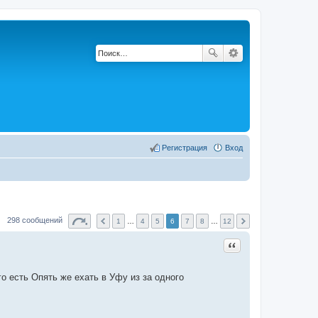
Регистрация
Вход
298 сообщений
1
…
4
5
6
7
8
…
12
Цитата
го есть Опять же ехать в Уфу из за одного