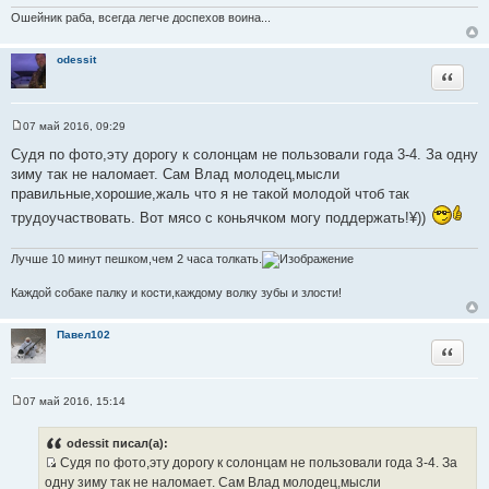
е
н
Ошейник раба, всегда легче доспехов воина...
и
е
odessit
Цитата
07 май 2016, 09:29
С
о
Судя по фото,эту дорогу к солонцам не пользовали года 3-4. За одну
о
зиму так не наломает. Сам Влад молодец,мысли
б
щ
правильные,хорошие,жаль что я не такой молодой чтоб так
е
н
трудоучаствовать. Вот мясо с коньячком могу поддержать!¥))
и
е
Лучше 10 минут пешком,чем 2 часа толкать.
Каждой собаке палку и кости,каждому волку зубы и злости!
Павел102
Цитата
07 май 2016, 15:14
С
о
о
odessit писал(а):
б
Судя по фото,эту дорогу к солонцам не пользовали года 3-4. За
щ
И
е
одну зиму так не наломает. Сам Влад молодец,мысли