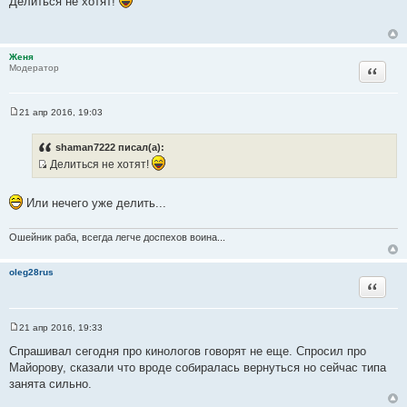
Делиться не хотят!
о
б
щ
е
н
Женя
и
Цитата
Модератор
е
21 апр 2016, 19:03
С
о
о
shaman7222 писал(а):
б
Делиться не хотят!
щ
е
И
н
с
и
Или нечего уже делить...
е
т
о
Ошейник раба, всегда легче доспехов воина...
ч
н
oleg28rus
и
Цитата
к
ц
и
21 апр 2016, 19:33
С
т
о
Спрашивал сегодня про кинологов говорят не еще. Спросил про
а
о
Майорову, сказали что вроде собиралась вернуться но сейчас типа
б
т
щ
занята сильно.
ы
е
н