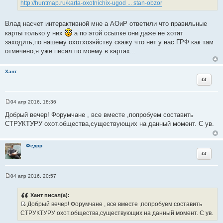
и
http://huntmap.ru/karta-oxotnichix-ugod ... stan-obzor
ч
к
н
ц
Влад насчет интерактивной мне а АОиР ответили что правильные
и
и
карты только у них
а по этой ссылке они даже не хотят
к
т
заходить,по нашему охотхозяйству скажу что нет у нас ГРФ как там
ц
а
отмечено,я уже писал по моему в картах...
и
т
т
ы
а
Хант
Цитата
т
ы
04 апр 2016, 18:36
С
о
Добрый вечер! Форумчане , все вместе ,попробуем составить
о
СТРУКТУРУ охот.общества,существующих на данный момент. С ув.
б
щ
е
н
Федор
и
Цитата
е
04 апр 2016, 20:57
С
о
о
Хант писал(а):
б
Добрый вечер! Форумчане , все вместе ,попробуем составить
щ
И
е
СТРУКТУРУ охот.общества,существующих на данный момент. С ув.
н
с
и