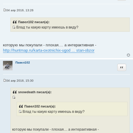
к
ц
04 апр 2016, 13:26
С
и
о
т
о
Павел102 писал(а):
б
а
Влад ты какую карту имеешь в виду?
щ
т
И
е
н
ы
с
и
т
е
которую мы покупали - плохая.... а интерактивная -
о
http://huntmap.ru/karta-oxotnichix-ugod ... stan-obzor
ч
н
Павел102
и
Цитата
к
ц
и
04 апр 2016, 15:30
С
т
о
а
о
snowdeath писал(а):
б
т
щ
ы
И
е
н
с
Павел102 писал(а):
и
Влад ты какую карту имеешь в виду?
т
е
И
о
с
ч
т
н
которую мы покупали - плохая.... а интерактивная -
о