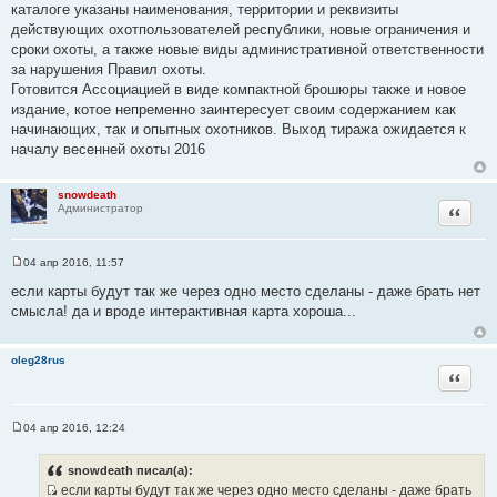
каталоге указаны наименования, территории и реквизиты
действующих охотпользователей республики, новые ограничения и
сроки охоты, а также новые виды административной ответственности
за нарушения Правил охоты.
Готовится Ассоциацией в виде компактной брошюры также и новое
издание, котое непременно заинтересует своим содержанием как
начинающих, так и опытных охотников. Выход тиража ожидается к
началу весенней охоты 2016
snowdeath
Цитата
Администратор
04 апр 2016, 11:57
С
о
если карты будут так же через одно место сделаны - даже брать нет
о
смысла! да и вроде интерактивная карта хороша...
б
щ
е
н
oleg28rus
и
Цитата
е
04 апр 2016, 12:24
С
о
о
snowdeath писал(а):
б
если карты будут так же через одно место сделаны - даже брать
щ