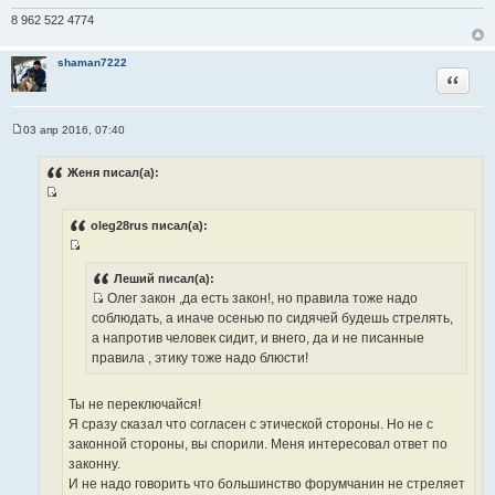
н
8 962 522 4774
и
к
shaman7222
ц
Цитата
и
т
а
03 апр 2016, 07:40
С
т
о
ы
о
Женя писал(а):
б
щ
И
е
н
с
oleg28rus писал(а):
и
т
е
И
о
с
Леший писал(а):
ч
Олег закон ,да есть закон!, но правила тоже надо
т
н
И
соблюдать, а иначе осенью по сидячей будешь стрелять,
о
и
с
а напротив человек сидит, и внего, да и не писанные
ч
к
т
правила , этику тоже надо блюсти!
н
ц
о
и
и
ч
к
Ты не переключайся!
т
н
ц
Я сразу сказал что согласен с этической стороны. Но не с
а
и
и
законной стороны, вы спорили. Меня интересовал ответ по
т
к
т
законну.
ы
ц
а
И не надо говорить что большинство форумчанин не стреляет
и