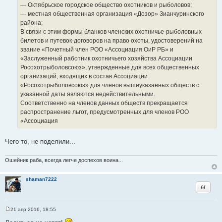
т
е
— Октябрьское городское общество охотников и рыболовов;
о
— местная общественная организация «Дозор» Зианчуринского
ч
района;
н
В связи с этим формы бланков членских охотничье-рыболовных
и
билетов и путевок-договоров на право охоты, удостоверений на
к
звание «Почетный член РОО «Ассоциация ОиР РБ» и
ц
«Заслуженный работник охотничьего хозяйства Ассоциации
и
Росохотрыболовсоюз», утвержденные для всех общественных
т
организаций, входящих в состав Ассоциации
а
«Росохотрыболовсоюз» для членов вышеуказанных обществ с
т
указанной даты являются недействительными.
ы
Соответственно на членов данных обществ прекращается
распространение льгот, предусмотренных для членов РОО
«Ассоциация
Чего то, не поделили...
Ошейник раба, всегда легче доспехов воина...
shaman7222
Цитата
21 апр 2016, 18:55
С
о