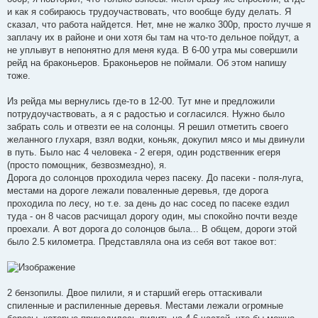
и как я собираюсь трудоучаствовать, что вообще буду делать. Я
сказал, что работа найдется. Нет, мне не жалко 300р, просто лучше я
заплачу их в районе и они хотя бы там на что-то дельное пойдут, а
не уплывут в непонятно для меня куда. В 6-00 утра мы совершили
рейд на браконьеров. Браконьеров не поймали. Об этом напишу
тоже.
Из рейда мы вернулись где-то в 12-00. Тут мне и предложили
потрудоучаствовать, а я с радостью и согласился. Нужно было
забрать соль и отвезти ее на солонцы. Я решил отметить своего
желанного глухаря, взял водки, коньяк, докупил мясо и мы двинули
в путь. Было нас 4 человека - 2 егеря, один родственник егеря
(просто помощник, безвозмездно), я.
Дорога до солонцов проходила через пасеку. До пасеки - поля-луга,
местами на дороге лежали поваленные деревья, где дорога
проходила по лесу, но т.е. за день до нас сосед по пасеке ездил
туда - он 8 часов расчищал дорогу один, мы спокойно почти везде
проехали. А вот дорога до солонцов была... В общем, дороги этой
было 2.5 километра. Представляла она из себя вот такое вот:
2 бензопилы. Двое пилили, я и старший егерь оттаскивали
спиленные и распиленные деревья. Местами лежали огромные