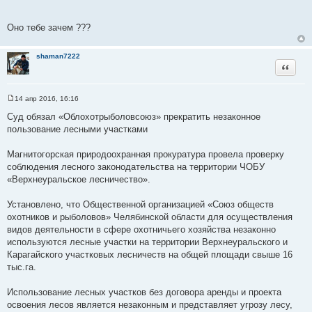
т
е
о
Оно тебе зачем ???
ч
н
shaman7222
и
Цитата
к
ц
и
14 апр 2016, 16:16
С
т
о
Суд обязал «Облохотрыболовсоюз» прекратить незаконное
а
о
пользование лесными участками
б
т
щ
ы
е
Магнитогорская природоохранная прокуратура провела проверку
н
и
соблюдения лесного законодательства на территории ЧОБУ
е
«Верхнеуральское лесничество».
Установлено, что Общественной организацией «Союз обществ
охотников и рыболовов» Челябинской области для осуществления
видов деятельности в сфере охотничьего хозяйства незаконно
используются лесные участки на территории Верхнеуральского и
Карагайского участковых лесничеств на общей площади свыше 16
тыс.га.
Использование лесных участков без договора аренды и проекта
освоения лесов является незаконным и представляет угрозу лесу,