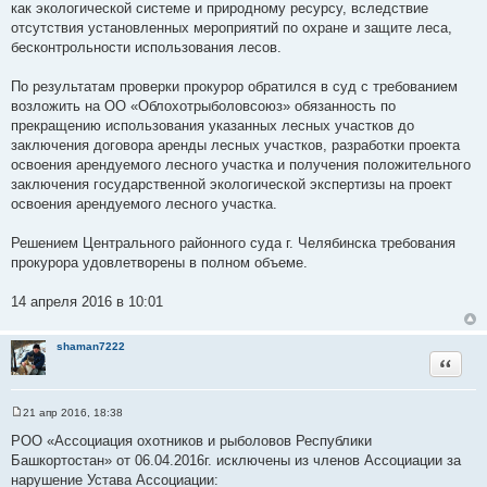
как экологической системе и природному ресурсу, вследствие
отсутствия установленных мероприятий по охране и защите леса,
бесконтрольности использования лесов.
По результатам проверки прокурор обратился в суд с требованием
возложить на ОО «Облохотрыболовсоюз» обязанность по
прекращению использования указанных лесных участков до
заключения договора аренды лесных участков, разработки проекта
освоения арендуемого лесного участка и получения положительного
заключения государственной экологической экспертизы на проект
освоения арендуемого лесного участка.
Решением Центрального районного суда г. Челябинска требования
прокурора удовлетворены в полном объеме.
14 апреля 2016 в 10:01
shaman7222
Цитата
21 апр 2016, 18:38
С
о
РОО «Ассоциация охотников и рыболовов Республики
о
Башкортостан» от 06.04.2016г. исключены из членов Ассоциации за
б
щ
нарушение Устава Ассоциации: