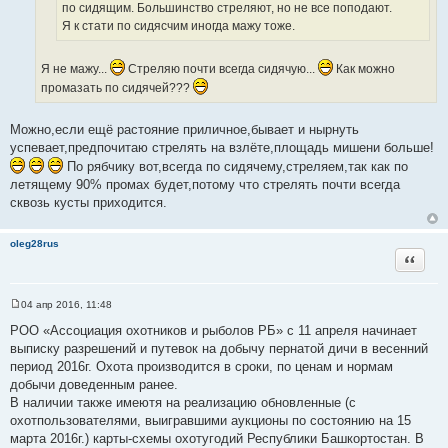
т
по сидящим. Большинство стреляют, но не все поподают.
т
ы
Я к стати по сидясчим иногда мажу тоже.
а
т
Я не мажу...
ы
Стреляю почти всегда сидячую...
Как можно
промазать по сидячей???
Можно,если ещё растояние приличное,бывает и нырнуть
успевает,предпочитаю стрелять на взлёте,площадь мишени больше!
По рябчику вот,всегда по сидячему,стреляем,так как по
летящему 90% промах будет,потому что стрелять почти всегда
сквозь кусты приходится.
oleg28rus
Цитата
04 апр 2016, 11:48
С
о
РОО «Ассоциация охотников и рыболов РБ» с 11 апреля начинает
о
выписку разрешений и путевок на добычу пернатой дичи в весенний
б
щ
период 2016г. Охота производится в сроки, по ценам и нормам
е
добычи доведенным ранее.
н
и
В наличии также имеютя на реализацию обновленные (с
е
охотпользователями, выигравшими аукционы по состоянию на 15
марта 2016г.) карты-схемы охотугодий Республики Башкортостан. В