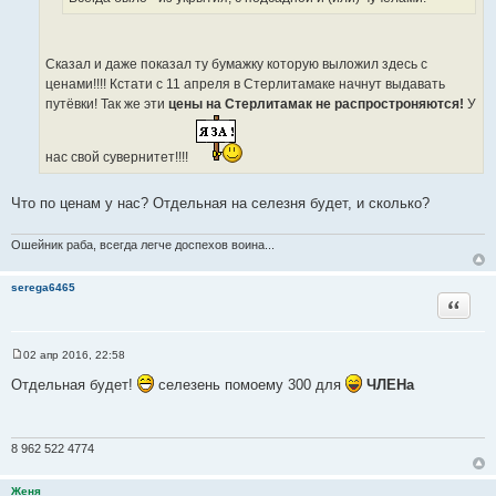
с
ч
т
н
о
и
Сказал и даже показал ту бумажку которую выложил здесь с
ч
к
ценами!!!! Кстати с 11 апреля в Стерлитамаке начнут выдавать
н
ц
путёвки! Так же эти
цены на Стерлитамак не распростроняются!
У
и
и
к
т
ц
нас свой сувернитет!!!!
а
и
т
т
ы
Что по ценам у нас? Отдельная на селезня будет, и сколько?
а
т
Ошейник раба, всегда легче доспехов воина...
ы
serega6465
Цитата
02 апр 2016, 22:58
С
о
Отдельная будет!
селезень помоему 300 для
ЧЛЕНа
о
б
щ
е
н
8 962 522 4774
и
е
Женя