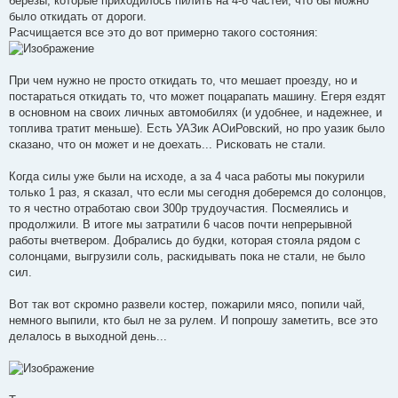
березы, которые приходилось пилить на 4-6 частей, что бы можно
было откидать от дороги.
Расчищается все это до вот примерно такого состояния:
При чем нужно не просто откидать то, что мешает проезду, но и
постараться откидать то, что может поцарапать машину. Егеря ездят
в основном на своих личных автомобилях (и удобнее, и надежнее, и
топлива тратит меньше). Есть УАЗик АОиРовский, но про уазик было
сказано, что он может и не доехать... Рисковать не стали.
Когда силы уже были на исходе, а за 4 часа работы мы покурили
только 1 раз, я сказал, что если мы сегодня доберемся до солонцов,
то я честно отработаю свои 300р трудоучастия. Посмеялись и
продолжили. В итоге мы затратили 6 часов почти непрерывной
работы вчетвером. Добрались до будки, которая стояла рядом с
солонцами, выгрузили соль, раскидывать пока не стали, не было
сил.
Вот так вот скромно развели костер, пожарили мясо, попили чай,
немного выпили, кто был не за рулем. И попрошу заметить, все это
делалось в выходной день...