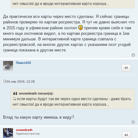
И
е
нет смысла! да и вроде интерактивная карта хороша...
н
с
и
т
е
Да практически все карты через место сделаны. Я сейчас границы
о
районов проверяю по картам росреестра. Я тут не давно выяснил что
ч
в 2015 году в уфимском районе охотил
причем кроме себя я там
н
много еще охотников видел, а по картам росреестра граница в 1км
и
минимум дальше. В интерактивной карте граница совпала с
к
росреестровской, на многих других картах с указанием охот угодий
ц
граница показана в другом месте.
и
т
а
Павел102
Цитата
т
ы
04 апр 2016, 12:28
С
о
о
snowdeath писал(а):
б
если карты будут так же через одно место сделаны - даже брать
щ
И
е
нет смысла! да и вроде интерактивная карта хороша...
н
с
и
т
е
Влад ты какую карту имеешь в виду?
о
ч
snowdeath
н
Цитата
Администратор
и