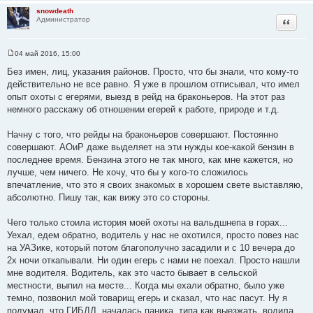
и
snowdeath
е
Цитата
Администратор
04 май 2016, 15:00
С
о
Без имен, лиц, указания районов. Просто, что бы знали, что кому-то
о
действительно не все равно. Я уже в прошлом отписывал, что имел
б
щ
опыт охоты с егерями, выезд в рейд на браконьеров. На этот раз
е
немного расскажу об отношении егерей к работе, природе и т.д.
н
и
е
Начну с того, что рейды на браконьеров совершают. Постоянно
совершают. АОиР даже выделяет на эти нужды кое-какой бензин в
последнее время. Бензина этого не так много, как мне кажется, но
лучше, чем ничего. Не хочу, что бы у кого-то сложилось
впечатление, что это я своих знакомых в хорошем свете выставляю,
абсолютно. Пишу так, как вижу это со стороны.
Чего только стоила история моей охоты на вальдшнепа в горах...
Уехал, едем обратно, водитель у нас не охотился, просто повез нас
на УАЗике, который потом благополучно засадили и с 10 вечера до
2х ночи откапывали. Ни один егерь с нами не поехал. Просто нашли
мне водителя. Водитель, как это часто бывает в сельской
местности, выпил на месте... Когда мы ехали обратно, было уже
темно, позвонил мой товарищ егерь и сказал, что нас пасут. Ну я
подумал, что ГИБДД, началась паника, типа как выезжать, водила