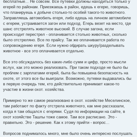
бесплатные... Не совсем. Все путевки должны находиться только у
егерей по районам. Приезжаешь в район, едешь к егерю, говоришь,
что планируешь к добыче столько-то особей такого-то животного.
Заправляешь автомобиль егеря, либо едешь на личном автомобиле
с егерем, устраивается загон или подход. Егерь везет на место, где
шанс отстрелять животное высокий. В случае загона, если
происходит перестрел - оплачивается столько животных, сколько
было отстреляно. Все по прайсу. Так же оплачивается работа по
сопровождению егеря. Если нужно обдирать шкуру/разделывать
животное - все это оплачивается отдельно.
Все это обсуждалось без каких-либо сумм и цифр, просто мысли
вслух, как это можно реализовать. При таком подходе не было бы
проблем с зарплатами егерей, была бы повышена безопасность на
охоте, от этого все бы выиграли. Возможно, путевки выдавались бы
в первую очередь тем, кто действительно принимает какое-то
участие в жизни охот. хозяйства.
Примерно то же самое реализовано в охот. хозяйстве Меселинское,
там работают по факту отстрела животного, как мне рассказали,
когда я там общался с егерями. Судя по информации на сайте, в
охот хозяйстве Ташлы тоже самое. Там все расписано. Это -
правильно. Это - решение. Как к этому прийти - вопрос...
Вопросов поднималось много, мне было очень интересно послушать