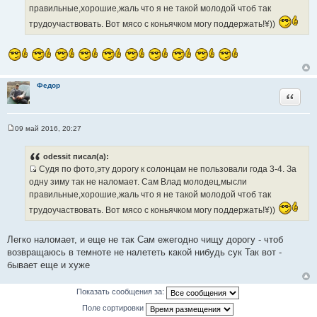
н
с
правильные,хорошие,жаль что я не такой молодой чтоб так
и
т
е
трудоучаствовать. Вот мясо с коньячком могу поддержать!¥))
о
ч
н
и
к
Федор
ц
Цитата
и
т
09 май 2016, 20:27
а
С
о
т
о
odessit писал(а):
ы
б
Судя по фото,эту дорогу к солонцам не пользовали года 3-4. За
щ
И
е
одну зиму так не наломает. Сам Влад молодец,мысли
н
с
правильные,хорошие,жаль что я не такой молодой чтоб так
и
т
е
трудоучаствовать. Вот мясо с коньячком могу поддержать!¥))
о
ч
Легко наломает, и еще не так Сам ежегодно чищу дорогу - чтоб
н
возвращаюсь в темноте не налететь какой нибудь сук Так вот -
и
бывает еще и хуже
к
ц
Показать сообщения за:
и
т
Поле сортировки