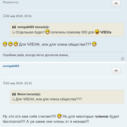
Цитата
Модератор
02 апр 2016, 23:11
С
о
о
serega6465 писал(а):
б
Отдельная будет!
селезень помоему 300 для
ЧЛЕНа
щ
е
И
н
с
и
Для ЧЛЕНА, или для члена общества???
е
т
о
Ошейник раба, всегда легче доспехов воина...
ч
н
serega6465
и
Цитата
к
ц
и
02 апр 2016, 23:21
С
т
о
а
о
Женя писал(а):
б
т
Для ЧЛЕНА, или для члена общества???
щ
ы
И
е
н
с
и
т
е
Ну это кто кем себя считает!!!!
Но для некоторых
членов
будет
о
бесплатно!!!! А уж какие они члены эт я незнаю!!!
ч