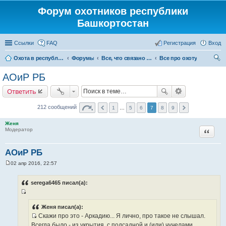
Форум охотников республики
Башкортостан
Ссылки
FAQ
Регистрация
Вход
Охота в республике Башкортостан
Форумы
Все, что связано с охотой
Все про охоту
ои
АОиР РБ
ск
Ответить
212 сообщений
1
…
5
6
7
8
9
Женя
Цитата
Модератор
АОиР РБ
02 апр 2016, 22:57
С
о
о
serega6465 писал(а):
б
щ
И
е
н
с
Женя писал(а):
и
Скажи про это - Аркадию... Я лично, про такое не слышал.
т
е
И
Всегда было - из укрытия, с подсадной и (или) чучелами.
о