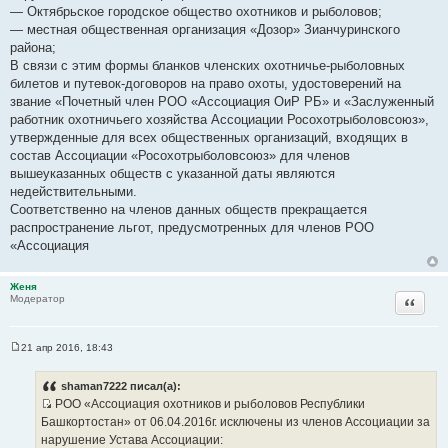
е
— Октябрьское городское общество охотников и рыболовов;
н
и
— местная общественная организация «Дозор» Зианчуринского
е
района;
В связи с этим формы бланков членских охотничье-рыболовных
билетов и путевок-договоров на право охоты, удостоверений на
звание «Почетный член РОО «Ассоциация ОиР РБ» и «Заслуженный
работник охотничьего хозяйства Ассоциации Росохотрыболовсоюз»,
утвержденные для всех общественных организаций, входящих в
состав Ассоциации «Росохотрыболовсоюз» для членов
вышеуказанных обществ с указанной даты являются
недействительными.
Соответственно на членов данных обществ прекращается
распространение льгот, предусмотренных для членов РОО
«Ассоциация
Женя
Цитата
Модератор
21 апр 2016, 18:43
С
о
о
shaman7222 писал(а):
б
РОО «Ассоциация охотников и рыболовов Республики
щ
И
е
Башкортостан» от 06.04.2016г. исключены из членов Ассоциации за
н
с
нарушение Устава Ассоциации:
и