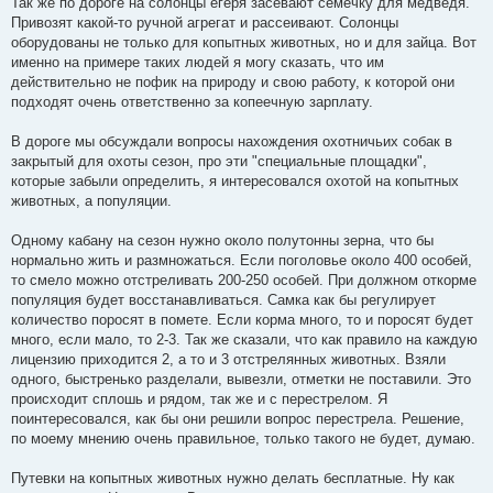
Так же по дороге на солонцы егеря засевают семечку для медведя.
Привозят какой-то ручной агрегат и рассеивают. Солонцы
оборудованы не только для копытных животных, но и для зайца. Вот
именно на примере таких людей я могу сказать, что им
действительно не пофик на природу и свою работу, к которой они
подходят очень ответственно за копеечную зарплату.
В дороге мы обсуждали вопросы нахождения охотничьих собак в
закрытый для охоты сезон, про эти "специальные площадки",
которые забыли определить, я интересовался охотой на копытных
животных, а популяции.
Одному кабану на сезон нужно около полутонны зерна, что бы
нормально жить и размножаться. Если поголовье около 400 особей,
то смело можно отстреливать 200-250 особей. При должном откорме
популяция будет восстанавливаться. Самка как бы регулирует
количество поросят в помете. Если корма много, то и поросят будет
много, если мало, то 2-3. Так же сказали, что как правило на каждую
лицензию приходится 2, а то и 3 отстрелянных животных. Взяли
одного, быстренько разделали, вывезли, отметки не поставили. Это
происходит сплошь и рядом, так же и с перестрелом. Я
поинтересовался, как бы они решили вопрос перестрела. Решение,
по моему мнению очень правильное, только такого не будет, думаю.
Путевки на копытных животных нужно делать бесплатные. Ну как