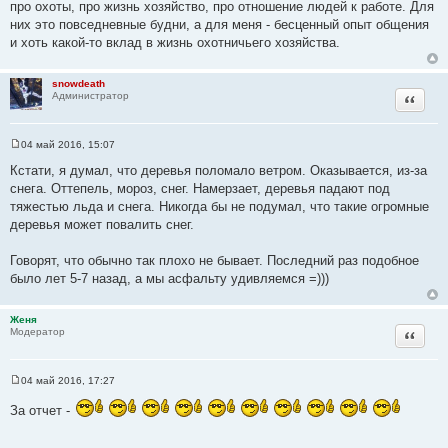
про охоты, про жизнь хозяйство, про отношение людей к работе. Для
них это повседневные будни, а для меня - бесценный опыт общения
и хоть какой-то вклад в жизнь охотничьего хозяйства.
snowdeath
Цитата
Администратор
04 май 2016, 15:07
С
о
Кстати, я думал, что деревья поломало ветром. Оказывается, из-за
о
снега. Оттепель, мороз, снег. Намерзает, деревья падают под
б
щ
тяжестью льда и снега. Никогда бы не подумал, что такие огромные
е
деревья может повалить снег.
н
и
е
Говорят, что обычно так плохо не бывает. Последний раз подобное
было лет 5-7 назад, а мы асфальту удивляемся =)))
Женя
Цитата
Модератор
04 май 2016, 17:27
С
о
За отчет -
о
б
щ