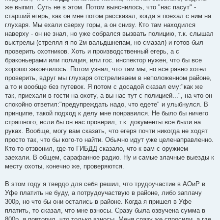
же выпил. Суть не в этом. Потом выяснилось, что "нас пасут" -
старший егерь, как он мне потом рассказал, когда я поехал с ним на
глухаря. Мы ехали сверху горы, а он снизу. Кто там находился
наверху - он не знал, но уже собрался вызвать полицию, т.к. слышал
выстрелы (стрелял я по 2м вальдшнепам, но смазал) и готов был
проверить охотников. Хоть и производственный егерь, а с
браконьерами или полиция, или гос. инспектор нужен, что бы все
хорошо закончилось. Потом узнал, что там мы, но все равно хотел
проверить, вдруг мы глухаря отстреливаем в неположенном районе,
а то и вообще без путевок. Я потом с досадой сказал ему:"как же
так, приехали в гости на охоту, а вы нас тут с полицией...", на что он
спокойно ответил:"предупреждать надо, что едете" и улыбнулся. В
принципе, такой подход к делу мне понравился. Не было бы ничего
страшного, если бы он нас проверил, т.к. документы все были на
руках. Вообще, могу вам сказать, что егеря почти никогда не ходят
просто так, что бы кого-то найти. Обычно идут уже целенаправленно.
Кто-то отзвонил, где-то ГИБДД сказало, что к вам с оружием
заехали. В общем, сарафанное радио. Ну и самые злачные выезды к
месту охоты, конечно же, проверяются.
В этом году я твердо для себя решил, что трудоучастие в АОиР в
Уфе платить не буду, а потрудоучаствую в районе, либо заплачу
300р, но что бы они остались в районе. Когда я пришел в Уфе
платить, то сказал, что мне взносы. Сразу была озвучена сумма в
800р, я повторил, что только взносы. Меня сразу же спросили, а где