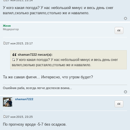
27 ноя 2015, 23:14
С
о
У кого какая погода? У нас небольшой минус и весь день снег
о
валил,сколько растаяло,столько же и навалило.
б
щ
е
н
Женя
и
Цитата
Модератор
е
27 ноя 2015, 23:17
С
о
о
shaman7222 писал(а):
б
У кого какая погода? У нас небольшой минус и весь день снег
щ
И
е
валил,сколько растаяло,столько же и навалило.
н
с
и
т
е
Та же самая фигня... Интересно, что утром будет?
о
ч
Ошейник раба, всегда легче доспехов воина...
н
и
shaman7222
к
Цитата
ц
и
т
27 ноя 2015, 23:25
С
а
о
По прогнозу вроде -5-7 без осадков.
т
о
б