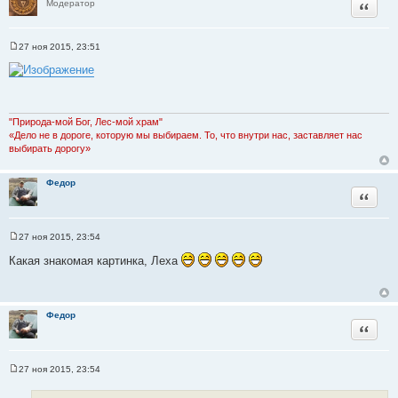
Цитата
Модератор
27 ноя 2015, 23:51
С
о
о
б
щ
е
н
"Природа-мой Бог, Лес-мой храм"
и
«Дело не в дороге, которую мы выбираем. То, что внутри нас, заставляет нас
е
выбирать дорогу»
Федор
Цитата
27 ноя 2015, 23:54
С
о
Какая знакомая картинка, Леха
о
б
щ
е
н
Федор
и
Цитата
е
27 ноя 2015, 23:54
С
о