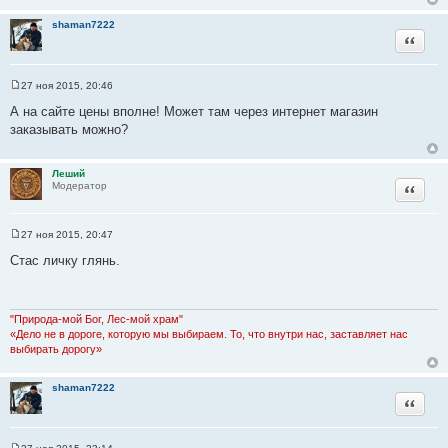
shaman7222
Цитата
27 ноя 2015, 20:46
С
о
А на сайте цены вполне! Может там через интернет магазин
о
заказывать можно?
б
щ
е
н
Леший
и
Цитата
Модератор
е
27 ноя 2015, 20:47
С
о
Стас личку глянь.
о
б
щ
е
н
"Природа-мой Бог, Лес-мой храм"
и
«Дело не в дороге, которую мы выбираем. То, что внутри нас, заставляет нас
е
выбирать дорогу»
shaman7222
Цитата