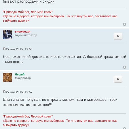
бывают распродажи и скидки.
"Природа-мой Бог, Лес-мой храм"
«Дело не в дороге, которую мы выбираем. То, что внутри нас, заставляет нас
выбирать дорогу»
snowdeath
Цитата
Администратор
27 ноя 2015, 19:56
С
о
Леш, охотничий домик это и есть охот актив. А большой трехэтажный
о
- мир охоты.
б
щ
е
н
Леший
и
Цитата
Модератор
е
27 ноя 2015, 19:57
С
о
Блин значит попутал, но в трех этажном, там и материшься трех
о
этажным матом, от их цен!!!
б
щ
е
н
"Природа-мой Бог, Лес-мой храм"
и
«Дело не в дороге, которую мы выбираем. То, что внутри нас, заставляет нас
е
выбирать дорогу»