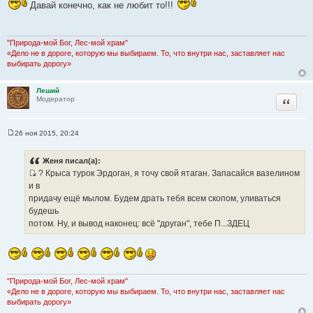
Давай конечно, как не любит то!!!
о
б
щ
е
н
"Природа-мой Бог, Лес-мой храм"
и
«Дело не в дороге, которую мы выбираем. То, что внутри нас, заставляет нас
е
выбирать дорогу»
Леший
Цитата
Модератор
26 ноя 2015, 20:24
С
о
о
Женя писал(а):
б
? Крыса турок Эрдоган, я точу свой ятаган. Запасайся вазелином
щ
И
е
и в
н
с
придачу ещё мылом. Будем драть тебя всем скопом, уливаться
и
т
е
будешь
о
потом. Ну, и вывод наконец: всё "друган", тебе П...ЗДЕЦ
ч
н
и
к
"Природа-мой Бог, Лес-мой храм"
ц
«Дело не в дороге, которую мы выбираем. То, что внутри нас, заставляет нас
и
выбирать дорогу»
т