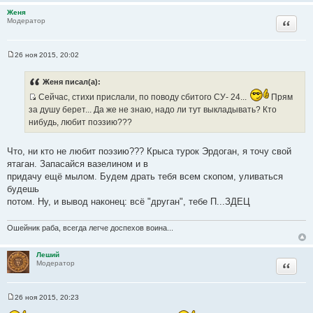
Женя
Цитата
Модератор
26 ноя 2015, 20:02
С
о
о
Женя писал(а):
б
щ
Сейчас, стихи прислали, по поводу сбитого СУ- 24...
Прям
е
И
за душу берет... Да же не знаю, надо ли тут выкладывать? Кто
н
с
и
нибудь, любит поэзию???
е
т
о
Что, ни кто не любит поэзию??? Крыса турок Эрдоган, я точу свой
ч
ятаган. Запасайся вазелином и в
н
придачу ещё мылом. Будем драть тебя всем скопом, уливаться
и
будешь
к
потом. Ну, и вывод наконец: всё "друган", тебе П...ЗДЕЦ
ц
и
Ошейник раба, всегда легче доспехов воина...
т
а
Леший
т
Цитата
Модератор
ы
26 ноя 2015, 20:23
С
о