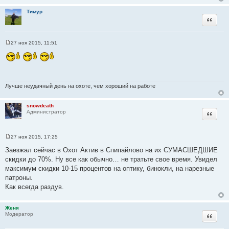
а
Тимур
т
Цитата
ы
27 ноя 2015, 11:51
С
о
о
б
щ
е
н
Лучше неудачный день на охоте, чем хороший на работе
и
е
snowdeath
Цитата
Администратор
27 ноя 2015, 17:25
С
о
Заезжал сейчас в Охот Актив в Спипайлово на их СУМАСШЕДШИЕ
о
скидки до 70%. Ну все как обычно… не тратьте свое время. Увидел
б
щ
максимум скидки 10-15 процентов на оптику, бинокли, на нарезные
е
патроны.
н
и
Как всегда раздув.
е
Женя
Цитата
Модератор