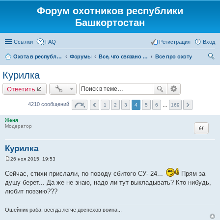
Форум охотников республики
Башкортостан
Ссылки
FAQ
Регистрация
Вход
Охота в республике Башкортостан
Форумы
Все, что связано с охотой
Все про охоту
ои
Курилка
ск
Ответить
4210 сообщений
1
2
3
4
5
6
…
169
Женя
Цитата
Модератор
Курилка
26 ноя 2015, 19:53
С
о
Сейчас, стихи прислали, по поводу сбитого СУ- 24...
Прям за
о
б
душу берет... Да же не знаю, надо ли тут выкладывать? Кто нибудь,
щ
любит поэзию???
е
н
и
Ошейник раба, всегда легче доспехов воина...
е