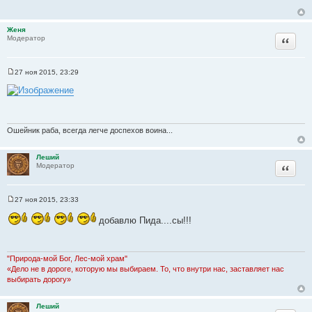
ы
щ
е
н
Женя
и
Цитата
Модератор
е
27 ноя 2015, 23:29
С
о
о
б
щ
е
н
Ошейник раба, всегда легче доспехов воина...
и
е
Леший
Цитата
Модератор
27 ноя 2015, 23:33
С
о
добавлю Пида....сы!!!
о
б
щ
е
н
"Природа-мой Бог, Лес-мой храм"
и
«Дело не в дороге, которую мы выбираем. То, что внутри нас, заставляет нас
е
выбирать дорогу»
Леший