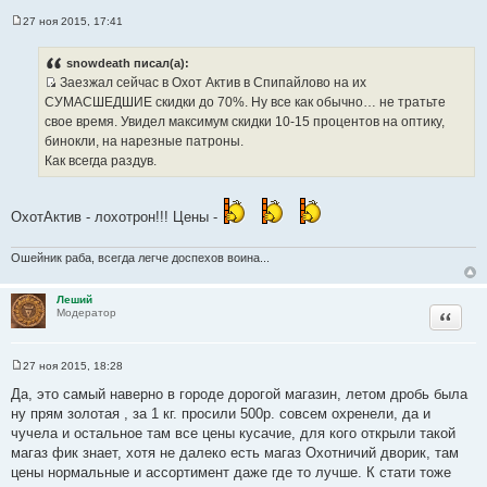
27 ноя 2015, 17:41
С
о
о
snowdeath писал(а):
б
Заезжал сейчас в Охот Актив в Спипайлово на их
щ
И
е
СУМАСШЕДШИЕ скидки до 70%. Ну все как обычно… не тратьте
н
с
свое время. Увидел максимум скидки 10-15 процентов на оптику,
и
т
е
бинокли, на нарезные патроны.
о
Как всегда раздув.
ч
н
и
ОхотАктив - лохотрон!!! Цены -
к
ц
Ошейник раба, всегда легче доспехов воина...
и
т
Леший
а
Цитата
Модератор
т
ы
27 ноя 2015, 18:28
С
о
Да, это самый наверно в городе дорогой магазин, летом дробь была
о
ну прям золотая , за 1 кг. просили 500р. совсем охренели, да и
б
щ
чучела и остальное там все цены кусачие, для кого открыли такой
е
магаз фик знает, хотя не далеко есть магаз Охотничий дворик, там
н
и
цены нормальные и ассортимент даже где то лучше. К стати тоже
е