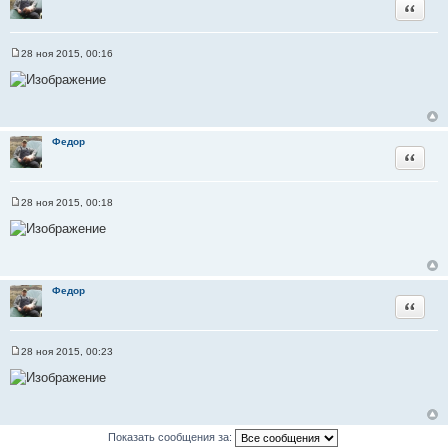
Цитата
е
28 ноя 2015, 00:16
С
о
о
б
щ
е
н
Федор
и
Цитата
е
28 ноя 2015, 00:18
С
о
о
б
щ
е
н
Федор
и
Цитата
е
28 ноя 2015, 00:23
С
о
о
б
щ
е
н
Показать сообщения за:
и