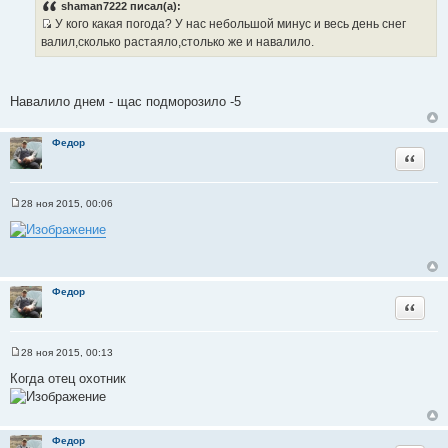
о
shaman7222 писал(а):
б
У кого какая погода? У нас небольшой минус и весь день снег
щ
И
е
валил,сколько растаяло,столько же и навалило.
н
с
и
т
е
о
Навалило днем - щас подморозило -5
ч
н
Федор
и
Цитата
к
ц
и
28 ноя 2015, 00:06
С
т
о
а
о
б
т
щ
ы
е
н
Федор
и
Цитата
е
28 ноя 2015, 00:13
С
о
Когда отец охотник
о
б
щ
е
н
Федор
и