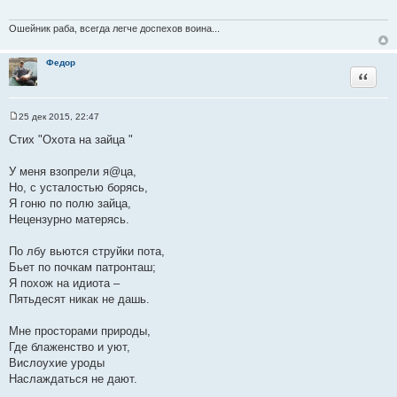
щ
е
н
Ошейник раба, всегда легче доспехов воина...
и
е
Федор
Цитата
25 дек 2015, 22:47
С
о
Cтих "Охота на зайца "
о
б
щ
У меня взопрели я@ца,
е
Но, с усталостью борясь,
н
и
Я гоню по полю зайца,
е
Нецензурно матерясь.
По лбу вьются струйки пота,
Бьет по почкам патронташ;
Я похож на идиота –
Пятьдесят никак не дашь.
Мне просторами природы,
Где блаженство и уют,
Вислоухие уроды
Наслаждаться не дают.