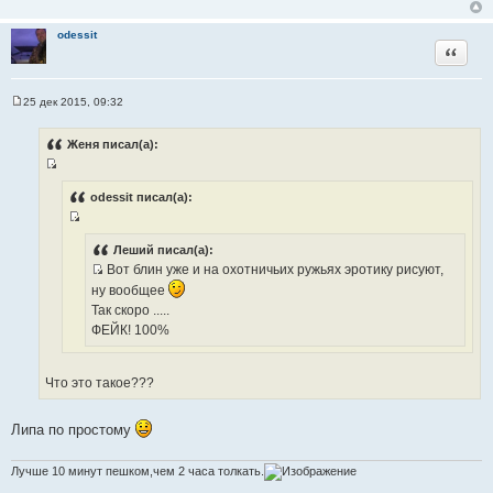
odessit
Цитата
25 дек 2015, 09:32
С
о
о
Женя писал(а):
б
щ
И
е
н
с
odessit писал(а):
и
т
е
И
о
с
Леший писал(а):
ч
Вот блин уже и на охотничьих ружьях эротику рисуют,
т
н
И
о
ну вообщее
и
с
ч
Так скоро .....
к
т
н
ФЕЙК! 100%
ц
о
и
и
ч
к
т
Что это такое???
н
ц
а
и
и
т
к
т
Липа по простому
ы
ц
а
и
т
Лучше 10 минут пешком,чем 2 часа толкать.
т
ы