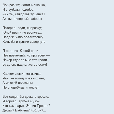
Лоб разбит, болит мошонка,
И с зубами недобор.
«Ах ты, блядская тушенка !
Ах ты, ливерный набор !»
Потерял, поди, сноровку;
Юной прыти не вернуть...
Надо ж было поллитровку
Хоть бы в тряпки завернуть.
Я охотник. К этой роли
Нет претензий, но при всем —
Нахер сдался мне тот кролик,
Будь он, падла, хоть лосем!
Харчем ломит магазины;
Чай, не голод прежних лет,
А из этой образины
Не сподобишь и котлет.
Вот сидел бы дома, в кресле,
И торчал, врубив музон,
Кто там парит: Элвис Пресли?
Децел? Бабкина? Кобзон?...