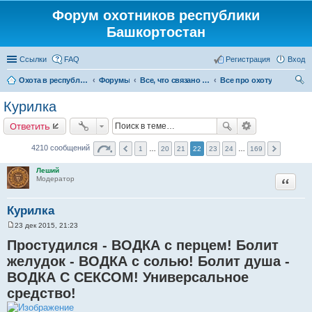
Форум охотников республики
Башкортостан
Ссылки
FAQ
Регистрация
Вход
Охота в республике Башкортостан
Форумы
Все, что связано с охотой
Все про охоту
ои
Курилка
ск
Ответить
4210 сообщений
1
…
20
21
22
23
24
…
169
Леший
Цитата
Модератор
Курилка
23 дек 2015, 21:23
С
о
Простудился - ВОДКА с перцем! Болит
о
б
желудок - ВОДКА с солью! Болит душа -
щ
ВОДКА С СЕКСОМ! Универсальное
е
н
средство!
и
е