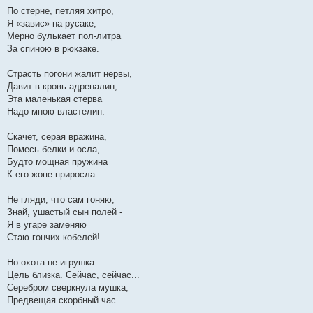
По стерне, петляя хитро,
Я «завис» на русаке;
Мерно булькает пол-литра
За спиною в рюкзаке.
Страсть погони жалит нервы,
Давит в кровь адреналин;
Эта маленькая стерва
Надо мною властелин.
Скачет, серая вражина,
Помесь белки и осла,
Будто мощная пружина
К его жопе приросла.
Не гляди, что сам гоняю,
Знай, ушастый сын полей -
Я в угаре заменяю
Стаю гончих кобелей!
Но охота не игрушка.
Цель близка. Сейчас, сейчас...
Серебром сверкнула мушка,
Предвещая скорбный час.