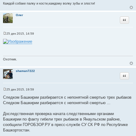
а
Каждой собаке палку и кости,каждому волку зубы и злости!
т
ы
Олег
Цитата
25 дек 2015, 14:59
С
о
о
б
щ
е
н
Охотник.
и
е
shaman7222
Цитата
25 дек 2015, 19:59
С
о
Следком Башкирии разбирается с непонятной смертью трех рыбаков
о
Следком Башкирии разбирается с непонятной смертью ...
б
щ
е
Доследственная проверка начата следственными органами
н
и
Башкирии по факту гибели трех рыбаков в Янаульском районе,
е
сообщили ГОРОБЗОР.РУ в пресс-службе СУ СК РФ по Республике
Башкортостан.