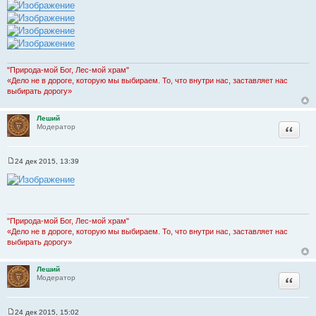
н
и
е
"Природа-мой Бог, Лес-мой храм"
«Дело не в дороге, которую мы выбираем. То, что внутри нас, заставляет нас
выбирать дорогу»
Леший
Цитата
Модератор
24 дек 2015, 13:39
С
о
о
б
щ
е
н
"Природа-мой Бог, Лес-мой храм"
и
«Дело не в дороге, которую мы выбираем. То, что внутри нас, заставляет нас
е
выбирать дорогу»
Леший
Цитата
Модератор
24 дек 2015, 15:02