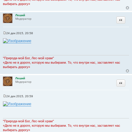
е
выбирать дорогу»
Леший
Цитата
Модератор
24 дек 2015, 20:58
С
о
о
б
щ
е
н
"Природа-мой Бог, Лес-мой храм"
и
«Дело не в дороге, которую мы выбираем. То, что внутри нас, заставляет нас
е
выбирать дорогу»
Леший
Цитата
Модератор
24 дек 2015, 20:59
С
о
о
б
щ
е
н
"Природа-мой Бог, Лес-мой храм"
и
«Дело не в дороге, которую мы выбираем. То, что внутри нас, заставляет нас
е
выбирать дорогу»