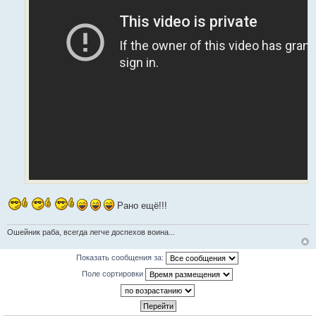
ц
и
т
а
т
ы
Рано ещё!!!
Ошейник раба, всегда легче доспехов воина...
Показать сообщения за:
Поле сортировки