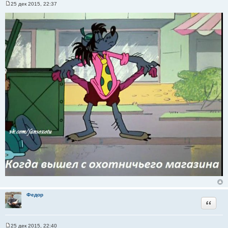
25 дек 2015, 22:37
С
о
о
б
щ
е
н
и
е
Федор
Цитата
25 дек 2015, 22:40