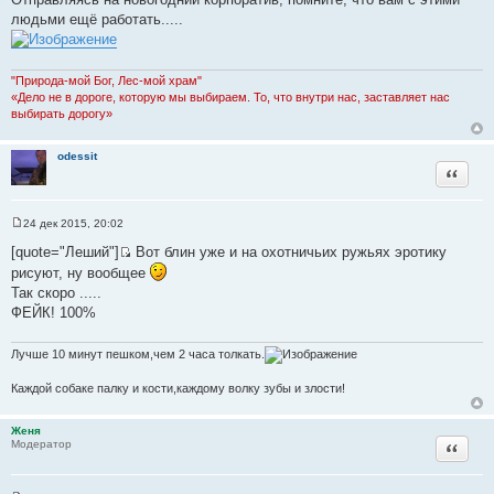
о
людьми ещё работать.....
б
щ
е
н
и
"Природа-мой Бог, Лес-мой храм"
е
«Дело не в дороге, которую мы выбираем. То, что внутри нас, заставляет нас
выбирать дорогу»
odessit
Цитата
24 дек 2015, 20:02
С
о
[quote="Леший"]
Вот блин уже и на охотничьих ружьях эротику
о
И
рисуют, ну вообщее
б
с
щ
Так скоро .....
е
т
ФЕЙК! 100%
н
о
и
е
ч
Лучше 10 минут пешком,чем 2 часа толкать.
н
и
Каждой собаке палку и кости,каждому волку зубы и злости!
к
ц
Женя
Цитата
и
Модератор
т
а