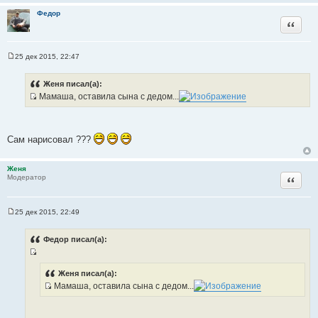
Федор
Цитата
25 дек 2015, 22:47
С
о
о
Женя писал(а):
б
Мамаша, оставила сына с дедом...
щ
И
е
н
с
и
т
е
Сам нарисовал ???
о
ч
Женя
н
Цитата
Модератор
и
к
ц
25 дек 2015, 22:49
С
и
о
т
о
Федор писал(а):
б
а
щ
т
И
е
н
ы
с
Женя писал(а):
и
Мамаша, оставила сына с дедом...
т
е
И
о
с
ч