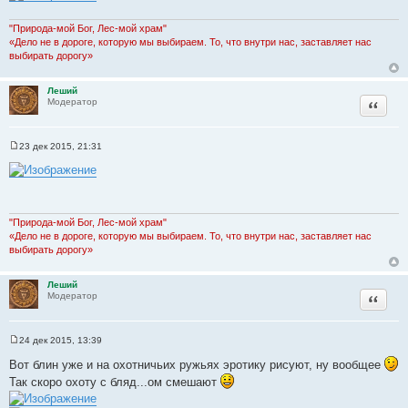
"Природа-мой Бог, Лес-мой храм"
«Дело не в дороге, которую мы выбираем. То, что внутри нас, заставляет нас
выбирать дорогу»
Леший
Цитата
Модератор
23 дек 2015, 21:31
С
о
о
б
щ
е
н
"Природа-мой Бог, Лес-мой храм"
и
«Дело не в дороге, которую мы выбираем. То, что внутри нас, заставляет нас
е
выбирать дорогу»
Леший
Цитата
Модератор
24 дек 2015, 13:39
С
о
Вот блин уже и на охотничьих ружьях эротику рисуют, ну вообщее
о
Так скоро охоту с бляд...ом смешают
б
щ
е