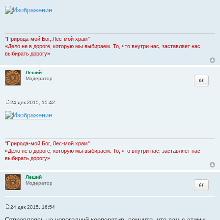
С
о
о
б
щ
е
н
"Природа-мой Бог, Лес-мой храм"
и
«Дело не в дороге, которую мы выбираем. То, что внутри нас, заставляет нас
е
выбирать дорогу»
Леший
Цитата
Модератор
24 дек 2015, 15:42
С
о
о
б
щ
е
н
"Природа-мой Бог, Лес-мой храм"
и
«Дело не в дороге, которую мы выбираем. То, что внутри нас, заставляет нас
е
выбирать дорогу»
Леший
Цитата
Модератор
24 дек 2015, 16:54
С
о
Отправляясь на новогодний корпоратив, помните, что вам с этими