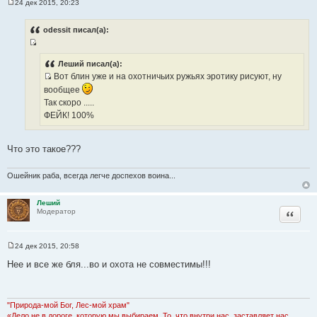
24 дек 2015, 20:23
т
С
о
ы
о
odessit писал(а):
б
щ
И
е
н
с
Леший писал(а):
и
Вот блин уже и на охотничьих ружьях эротику рисуют, ну
т
е
И
о
вообщее
с
ч
Так скоро .....
т
н
ФЕЙК! 100%
о
и
ч
к
Что это такое???
н
ц
и
и
к
Ошейник раба, всегда легче доспехов воина...
т
ц
а
и
Леший
т
Цитата
Модератор
т
ы
а
т
24 дек 2015, 20:58
ы
С
о
Нее и все же бля...во и охота не совместимы!!!
о
б
щ
е
н
"Природа-мой Бог, Лес-мой храм"
и
«Дело не в дороге, которую мы выбираем. То, что внутри нас, заставляет нас