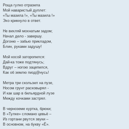
Роща гулко отразила
Мой наваристый дуплет:
«Ты мазила !», «Ты мазила !»
Эхо крикнуло в ответ.
Не вихляй мохнатым задом;
Начал дело - завершу.
Догоню – забью прикладом,
Блин, руками задушу!
Мой косой заторопился:
Дай-ка тоже подтянусь;
Вдруг – ногою зацепился,
Как об землю пизд@нусь!
Метра три скользил на пузе,
Носом грунт расковырял -
И как шар в бильярдной лузе
Между кочками застрял.
В черноземе куртка, брюки;
В «Тулке» сломано цевьё –
Из гортани рвутся звуки –
В основном, на букву «Ё».