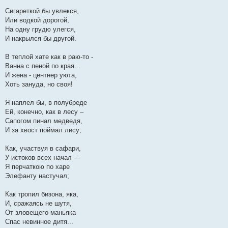
Сигареткой бы увлекся,
Или водкой дорогой,
На одну грудю улегся,
И накрылся бы другой.
В теплой хате как в раю-то -
Ванна с пеной по края...
И жена - центнер уюта,
Хоть зануда, но своя!
Я наплел бы, в полубреде
Ей, конечно, как в лесу –
Сапогом пинал медведя,
И за хвост поймал лису;
Как, участвуя в сафари,
У истоков всех начал —
Я перчаткою по харе
Элефанту настучал;
Как тропил бизона, яка,
И, сражаясь не шутя,
От зловещего маньяка
Спас невинное дитя...