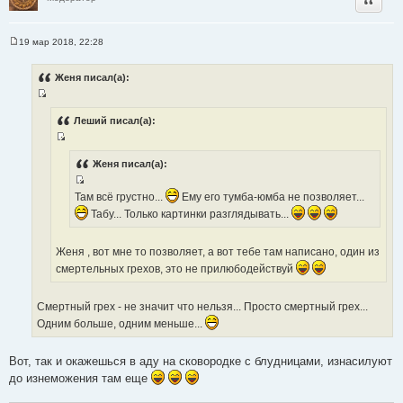
19 мар 2018, 22:28
С
о
о
Женя писал(а):
б
щ
И
е
н
с
Леший писал(а):
и
т
е
И
о
с
Женя писал(а):
ч
т
н
И
о
Там всё грустно...
Ему его тумба-юмба не позволяет...
и
с
ч
Табу... Только картинки разглядывать...
к
т
н
ц
о
и
и
Женя , вот мне то позволяет, а вот тебе там написано, один из
ч
к
т
смертельных грехов, это не прилюбодействуй
н
ц
а
и
и
т
к
Смертный грех - не значит что нельзя... Просто смертный грех...
т
ы
ц
Одним больше, одним меньше...
а
и
т
т
ы
Вот, так и окажешься в аду на сковородке с блудницами, изнасилуют
а
до изнеможения там еще
т
ы