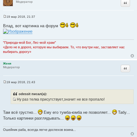
Цитата
Модератор
19 мар 2018, 21:37
С
о
Влад, вот картинка на форум
о
б
щ
е
н
"Природа-мой Бог, Лес-мой храм"
и
«Дело не в дороге, которую мы выбираем. То, что внутри нас, заставляет нас
е
выбирать дорогу»
Женя
Цитата
Модератор
19 мар 2018, 21:43
С
о
о
odessit писал(а):
б
Ну раз телка присутствует,значит не все пропало!
щ
И
е
н
с
и
Там всё грустно...
Ему его тумба-юмба не позволяет...
Табу...
т
е
Только картинки разглядывать...
о
ч
Ошейник раба, всегда легче доспехов воина...
н
и