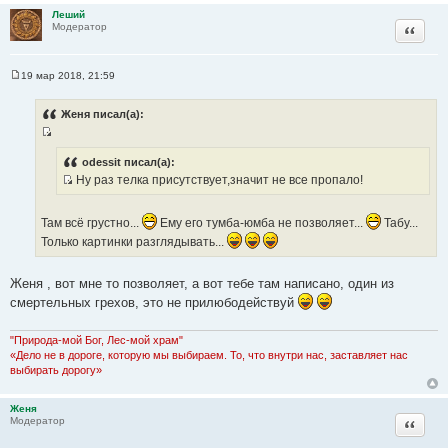
Леший
к
Цитата
Модератор
ц
и
т
19 мар 2018, 21:59
С
а
о
т
о
Женя писал(а):
б
ы
щ
И
е
н
с
odessit писал(а):
и
Ну раз телка присутствует,значит не все пропало!
т
е
И
о
с
ч
Там всё грустно...
Ему его тумба-юмба не позволяет...
Табу...
т
н
Только картинки разглядывать...
о
и
ч
к
Женя , вот мне то позволяет, а вот тебе там написано, один из
н
ц
и
смертельных грехов, это не прилюбодействуй
и
к
т
ц
"Природа-мой Бог, Лес-мой храм"
а
и
«Дело не в дороге, которую мы выбираем. То, что внутри нас, заставляет нас
т
выбирать дорогу»
т
ы
а
т
Женя
Цитата
Модератор
ы