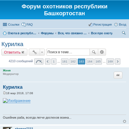
Форум охотников республики
Башкортостан
Ссылки
FAQ
Регистрация
Вход
Охота в республике Башкортостан
Форумы
Все, что связано с охотой
Все про охоту
ои
Курилка
ск
Ответить
4210 сообщений
1
…
161
162
163
164
165
…
169
Женя
Цитата
Модератор
Курилка
18 мар 2018, 17:08
С
о
о
б
щ
е
н
Ошейник раба, всегда легче доспехов воина...
и
е
shaman7222