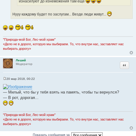
т
изнасилуют до изнеможения там еще
н
ц
а
и
и
т
к
Нууу каждому будет по заслугам... Везде люди живут...
т
ы
ц
а
и
т
т
ы
а
"Природа-мой Бог, Лес-мой храм"
т
«Дело не в дороге, которую мы выбираем. То, что внутри нас, заставляет нас
ы
выбирать дорогу»
Леший
Цитата
Модератор
20 мар 2018, 00:22
С
о
о
— Милый, что бы у тебя взять на память, чтобы ты вернулся?
б
щ
— В рот, дорогая...
е
н
и
е
"Природа-мой Бог, Лес-мой храм"
«Дело не в дороге, которую мы выбираем. То, что внутри нас, заставляет нас
выбирать дорогу»
Показать сообщения за: