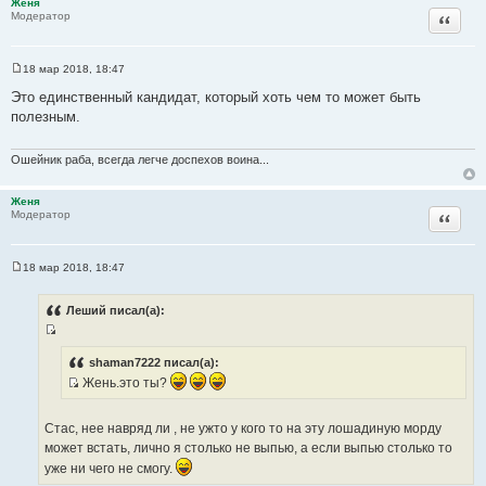
Женя
т
Цитата
Модератор
а
т
18 мар 2018, 18:47
ы
С
о
Это единственный кандидат, который хоть чем то может быть
о
полезным.
б
щ
е
н
Ошейник раба, всегда легче доспехов воина...
и
е
Женя
Цитата
Модератор
18 мар 2018, 18:47
С
о
о
Леший писал(а):
б
щ
И
е
н
с
shaman7222 писал(а):
и
т
Жень.это ты?
е
И
о
с
ч
Стас, нее навряд ли , не ужто у кого то на эту лошадиную морду
т
н
может встать, лично я столько не выпью, а если выпью столько то
о
и
уже ни чего не смогу.
ч
к