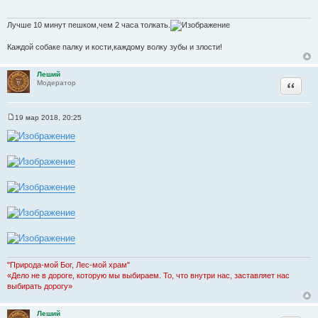
щ
е
н
Лучше 10 минут пешком,чем 2 часа толкать.
и
е
Каждой собаке палку и кости,каждому волку зубы и злости!
Леший
Цитата
Модератор
19 мар 2018, 20:25
С
о
о
б
щ
е
н
и
е
"Природа-мой Бог, Лес-мой храм"
«Дело не в дороге, которую мы выбираем. То, что внутри нас, заставляет нас
выбирать дорогу»
Леший