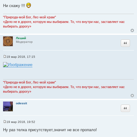
т
е
Ни скажу !!!
о
ч
"Природа-мой Бог, Лес-мой храм"
н
«Дело не в дороге, которую мы выбираем. То, что внутри нас, заставляет нас
и
выбирать дорогу»
к
ц
Леший
и
Цитата
Модератор
т
а
19 мар 2018, 17:15
т
С
ы
о
о
б
щ
е
н
"Природа-мой Бог, Лес-мой храм"
и
«Дело не в дороге, которую мы выбираем. То, что внутри нас, заставляет нас
е
выбирать дорогу»
odessit
Цитата
19 мар 2018, 19:52
С
о
Ну раз телка присутствует,значит не все пропало!
о
б