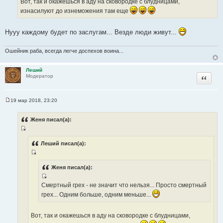
ц
Вот, так и окажешься в аду на сковородке с блудницами,
а
и
изнасилуют до изнеможения там еще
т
т
ы
а
Нууу каждому будет по заслугам... Везде люди живут...
т
ы
Ошейник раба, всегда легче доспехов воина...
Леший
Цитата
Модератор
19 мар 2018, 23:20
С
о
о
Женя писал(а):
б
щ
И
е
н
с
Леший писал(а):
и
т
е
И
о
с
Женя писал(а):
ч
т
н
И
Смертный грех - не значит что нельзя... Просто смертный
о
и
с
ч
грех... Одним больше, одним меньше...
к
т
н
ц
о
и
и
Вот, так и окажешься в аду на сковородке с блудницами,
ч
к