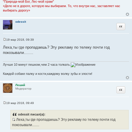
н
"Природа-мой Бог, Лес-мой храм"
и
«Дело не в дороге, которую мы выбираем. То, что внутри нас, заставляет нас
е
выбирать дорогу»
odessit
Цитата
19 мар 2018, 09:39
С
о
Леха,ты где пропадаешь? Эту рекламу по телеку почти год
о
покозывали........
б
щ
е
н
Лучше 10 минут пешком,чем 2 часа толкать.
и
е
Каждой собаке палку и кости,каждому волку зубы и злости!
Леший
Цитата
Модератор
19 мар 2018, 09:49
С
о
о
odessit писал(а):
б
Леха,ты где пропадаешь? Эту рекламу по телеку почти год
щ
И
е
покозывали........
н
с
и