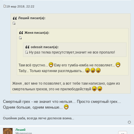
19 мар 2018, 22:22
С
о
о
Леший писал(а):
б
щ
И
е
н
с
Женя писал(а):
и
т
е
И
о
с
odessit писал(а):
ч
Ну раз телка присутствует,значит не все пропало!
т
н
И
о
и
с
ч
к
Там всё грустно...
Ему его тумба-юмба не позволяет...
т
н
ц
Табу... Только картинки разглядывать...
о
и
и
ч
к
т
н
Женя , вот мне то позволяет, а вот тебе там написано, один из
ц
а
и
смертельных грехов, это не прилюбодействуй
и
т
к
т
ы
ц
а
Смертный грех - не значит что нельзя... Просто смертный грех...
и
т
Одним больше, одним меньше...
т
ы
а
Ошейник раба, всегда легче доспехов воина...
т
ы
Леший
Цитата
Модератор