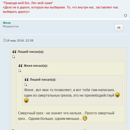
"Природа-мой Бог, Лес-мой храм"
«Дело не в дороге, которую мы выбираем. То, что внутри нас, заставляет нас
выбирать дорогу»
Женя
Цитата
Модератор
19 мар 2018, 22:58
С
о
о
Леший писал(а):
б
щ
И
е
н
с
Женя писал(а):
и
т
е
И
о
с
Леший писал(а):
ч
т
н
И
Женя , вот мне то позволяет, а вот тебе там написано,
о
и
с
ч
один из смертельных грехов, это не прилюбодействуй
к
т
н
ц
о
и
и
ч
к
т
Смертный грех - не значит что нельзя... Просто смертный
н
ц
а
грех... Одним больше, одним меньше...
и
и
т
к
т
ы