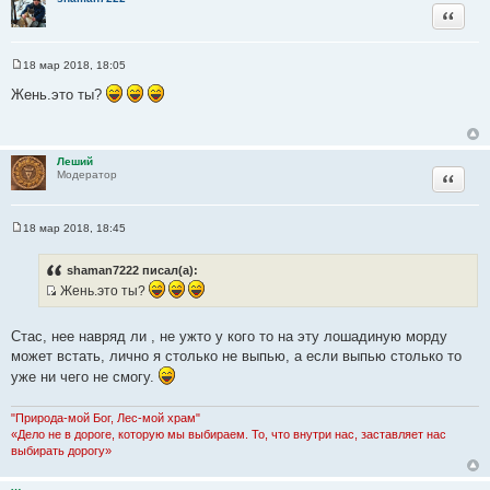
Цитата
18 мар 2018, 18:05
С
о
Жень.это ты?
о
б
щ
е
н
Леший
и
Цитата
Модератор
е
18 мар 2018, 18:45
С
о
о
shaman7222 писал(а):
б
Жень.это ты?
щ
е
И
н
с
и
Стас, нее навряд ли , не ужто у кого то на эту лошадиную морду
е
т
может встать, лично я столько не выпью, а если выпью столько то
о
уже ни чего не смогу.
ч
н
"Природа-мой Бог, Лес-мой храм"
и
«Дело не в дороге, которую мы выбираем. То, что внутри нас, заставляет нас
к
выбирать дорогу»
ц
и