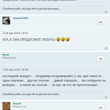
ч
н
Ошейник раба, всегда легче доспехов воина...
и
к
shaman7222
ц
Цитата
и
т
а
18 мар 2018, 19:31
С
т
о
АГА,А ОНА ПРЕДЛОЖИТ ЛИЗАТЬ!
ы
о
б
щ
е
н
Женя
и
Цитата
Модератор
е
18 мар 2018, 20:00
С
о
последний анекдот.... владимир владимирович у нас две новости...
о
одна хорошая... другая плохая.... давай хорошую.... вы победили на
б
щ
выборах.... а какая же плохая.... за вас ни кто не проголосовал....
е
н
и
Ошейник раба, всегда легче доспехов воина...
е
Леший
Цитата
Модератор