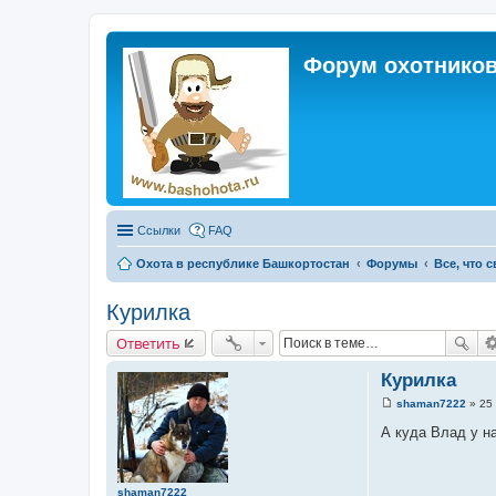
Форум охотников
Ссылки
FAQ
Охота в республике Башкортостан
Форумы
Все, что 
Курилка
Ответить
Курилка
shaman7222
»
25
С
о
А куда Влад у н
о
б
щ
е
shaman7222
н