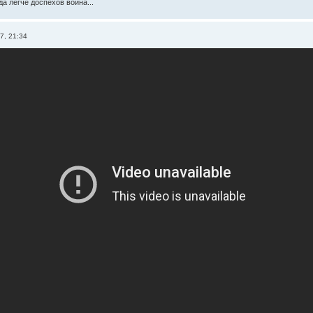
а легче доспехов воина...
7, 21:34