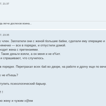
7, 21:37
а легче доспехов воина...
7, 23:35
 член. Заплатили они с женой большие бабки, сделали ему операцию и
нянечке — все в порядке, и отпустили домой.
ходит жена с претензиями.
Такие деньги взяли, а он меня и не е%ет.
и спрашивают, что случилось.
в порядке. Перетрахал всех баб во дворе, на работе и дрочу еще по веч
у не е%ешь?
тупить психологический барьер.
 !
ою жену и чужим х@ем