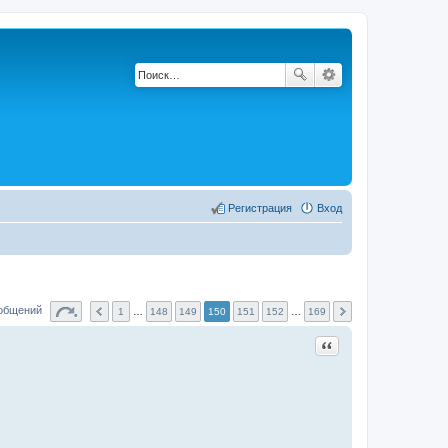
Регистрация
Вход
ообщений
1
…
148
149
150
151
152
…
169
Цитата