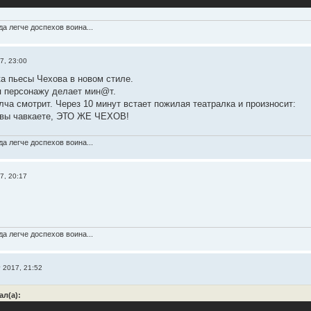
а легче доспехов воина...
7, 23:00
ка пьесы Чехова в новом стиле.
я персонажу делает мин@т.
лча смотрит. Через 10 минут встает пожилая театралка и произносит:
 вы чавкаете, ЭТО ЖЕ ЧЕХОВ!
а легче доспехов воина...
7, 20:17
а легче доспехов воина...
г 2017, 21:52
ал(а):