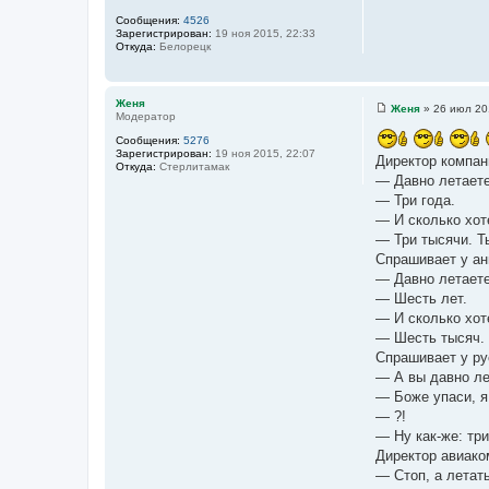
и
Сообщения:
4526
е
Зарегистрирован:
19 ноя 2015, 22:33
Откуда:
Белорецк
Женя
Женя
»
26 июл 20
Модератор
С
о
Сообщения:
5276
о
Зарегистрирован:
19 ноя 2015, 22:07
б
Директор компан
Откуда:
Стерлитамак
щ
— Давно летает
е
н
— Три года.
и
— И сколько хот
е
— Три тысячи. Т
Спрашивает у ан
— Давно летает
— Шесть лет.
— И сколько хот
— Шесть тысяч. 
Спрашивает у ру
— А вы давно ле
— Боже упаси, я
— ?!
— Ну как-же: три
Директор авиако
— Стоп, а летать