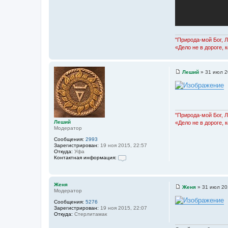
м
а
ц
и
я
п
о
"Природа-мой Бог, 
л
«Дело не в дороге, 
ь
з
о
в
Леший
»
31 июл 2
а
С
т
о
е
о
л
б
я
щ
Л
е
е
н
"Природа-мой Бог, 
ш
и
Леший
«Дело не в дороге, 
и
е
Модератор
й
Сообщения:
2993
Зарегистрирован:
19 ноя 2015, 22:57
Откуда:
Уфа
Контактная информация:
К
о
н
т
Женя
Женя
»
31 июл 20
а
Модератор
С
к
о
т
Сообщения:
5276
о
н
Зарегистрирован:
19 ноя 2015, 22:07
б
а
Откуда:
Стерлитамак
щ
я
е
и