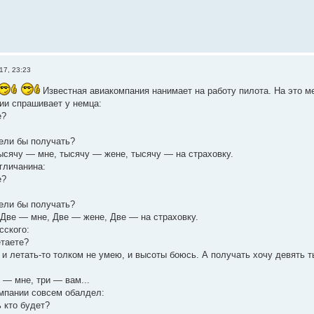
17, 23:23
Известная авиакомпания нанимает на работу пилота. На это ме
ии спрашивает у немца:
е?
ели бы получать?
ысячу — мне, тысячу — жене, тысячу — на страховку.
гличанина:
е?
ели бы получать?
Две — мне, Две — жене, Две — на страховку.
сского:
таете?
 и летать-то толком не умею, и высоты боюсь. А получать хочу девять т
 — мне, три — вам...
мпании совсем обалдел:
 кто будет?