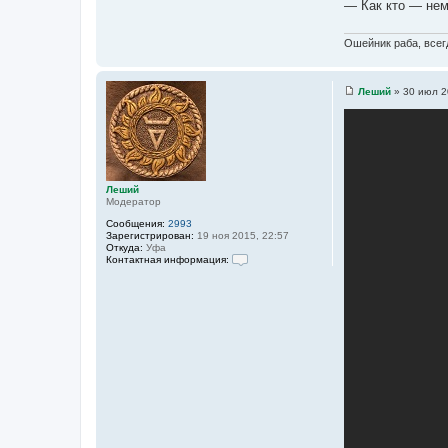
— Как кто — неме
Ошейник раба, всегд
Леший
»
30 июл 2
С
о
о
б
щ
е
н
и
Леший
е
Модератор
Сообщения:
2993
Зарегистрирован:
19 ноя 2015, 22:57
Откуда:
Уфа
Контактная информация:
К
о
н
т
а
к
т
н
а
я
и
н
ф
о
р