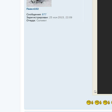
е
н
и
Павел102
е
Сообщения:
877
Зарегистрирован:
25 ноя 2015, 22:09
Откуда:
Салават
И
с
т
о