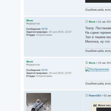
Ошейник раба, всегд
Женя
Женя
»
01 авг 201
Модератор
С
о
Театр. Постанов
Сообщения:
5276
о
Зарегистрирован:
19 ноя 2015, 22:07
На сцене героин
б
Откуда:
Стерлитамак
щ
Зал в тишине мо
е
Милочка, ну что
н
и
е
Ошейник раба, всегд
Женя
Женя
»
02 авг 201
Модератор
С
о
Сообщения:
5276
о
Зарегистрирован:
19 ноя 2015, 22:07
б
Откуда:
Стерлитамак
щ
е
н
Ошейник раба, всегд
и
е
Павел102
»
02 ав
С
о
о
Женя пис
б
щ