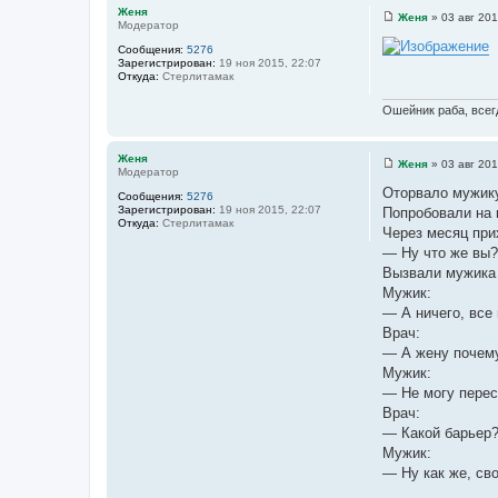
ч
Женя
Женя
»
03 авг 201
н
Модератор
С
о
и
Сообщения:
5276
о
Зарегистрирован:
19 ноя 2015, 22:07
к
б
Откуда:
Стерлитамак
щ
ц
е
и
н
Ошейник раба, всегд
и
т
е
а
Женя
т
Женя
»
03 авг 201
Модератор
С
ы
о
Оторвало мужику
Сообщения:
5276
о
Зарегистрирован:
19 ноя 2015, 22:07
Попробовали на 
б
Откуда:
Стерлитамак
щ
Через месяц при
е
— Ну что же вы? 
н
и
Вызвали мужика 
е
Мужик:
— А ничего, все 
Врач:
— А жену почем
Мужик:
— Не могу перес
Врач:
— Какой барьер?!
Мужик:
— Ну как же, св