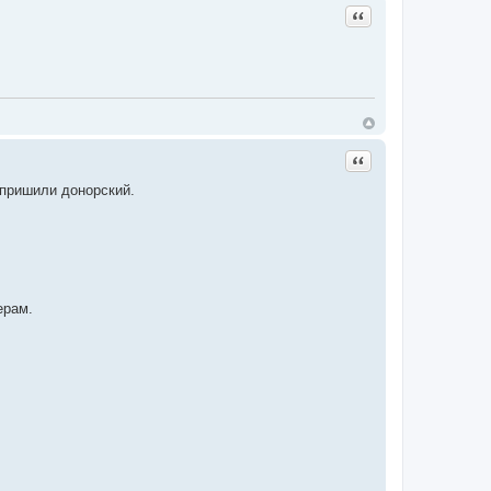
Цитата
Цитата
 пришили донорский.
ерам.