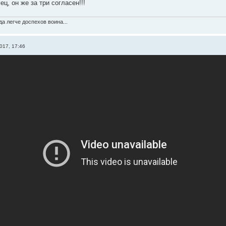
ц, он же за три согласен!!!
а легче доспехов воина...
017, 17:46